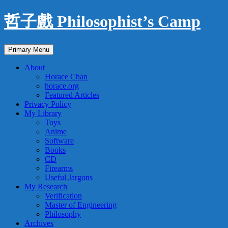
Skip
哲子戲 Philosophist’s Camp
to
content
Search
Primary Menu
About
Horace Chan
horace.org
Featured Articles
Privacy Policy
My Library
Toys
Anime
Software
Books
CD
Firearms
Useful Jargons
My Research
Verification
Master of Engineering
Philosophy
Archives