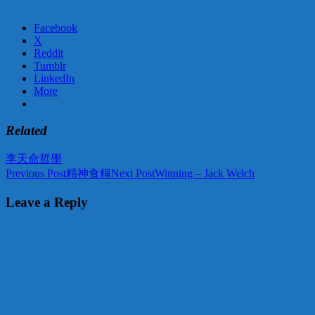
Facebook
X
Reddit
Tumblr
LinkedIn
More
Related
李天命
哲學
Post
Previous Post
精神食糧
Next Post
Winning – Jack Welch
navigation
Leave a Reply