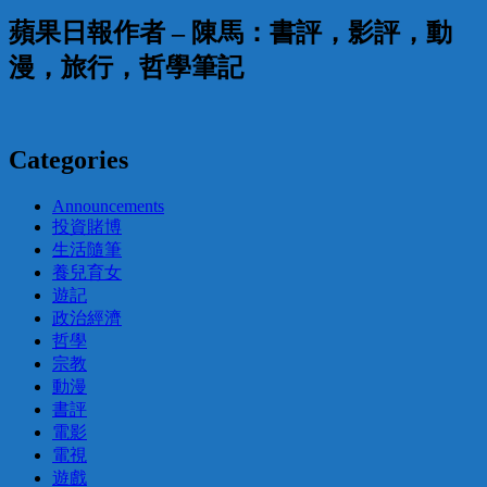
蘋果日報作者 – 陳馬：書評，影評，動
漫，旅行，哲學筆記
Categories
Announcements
投資賭博
生活隨筆
養兒育女
遊記
政治經濟
哲學
宗教
動漫
書評
電影
電視
遊戲