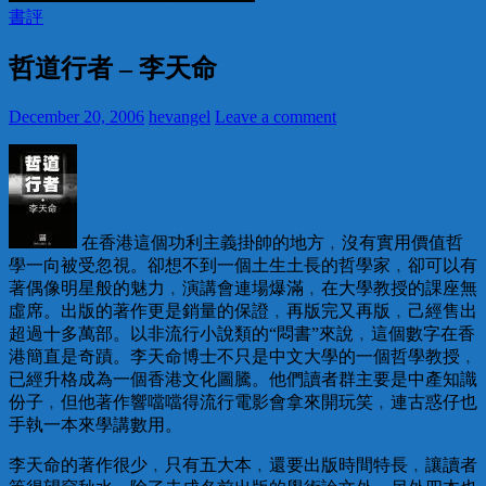
書評
哲道行者 – 李天命
December 20, 2006
hevangel
Leave a comment
在香港這個功利主義掛帥的地方﹐沒有實用價值哲
學一向被受忽視。卻想不到一個土生土長的哲學家﹐卻可以有
著偶像明星般的魅力﹐演講會連場爆滿﹐在大學教授的課座無
虛席。出版的著作更是銷量的保證﹐再版完又再版﹐己經售出
超過十多萬部。以非流行小說類的“悶書”來說﹐這個數字在香
港簡直是奇蹟。李天命博士不只是中文大學的一個哲學教授﹐
已經升格成為一個香港文化圖騰。他們讀者群主要是中產知識
份子﹐但他著作響噹噹得流行電影會拿來開玩笑﹐連古惑仔也
手執一本來學講數用。
李天命的著作很少﹐只有五大本﹐還要出版時間特長﹐讓讀者