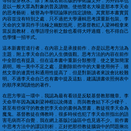
等得望穿秋水。除了未成名前出版的學術論文外﹐另外四本也
是以一般大眾為對象的普及讀物。使他聲名大噪是那本李天命
的思考藝術﹐被譽為中學辯論隊的指定讀物。其實那本書實質
內容並沒有特別之處﹐只不過把大學邏輯思考課重新包裝。李
天命的文筆寫作手法極之幽默抵死﹐把基督教紅人梁神棍拿來
當反面教材﹐在學語理分析之餘也看得大呼過癮﹐包不得自己
也學懂一招半式。
這本新書哲道行者﹐在內容上是承接前作﹐亦是以思考方法為
主題﹐附上李天命自己的人生價值觀。思考方法的內容在前作
中全部也有提及﹐但在這本書中重新分類整理﹐使之更加簡潔
易明。唯一美中不足之處﹐是刪除前作中的大量使用例子﹐雖
然文章的連貫性和通用性提高了﹐但是對新讀者來說會比較難
明。不過李天命自己也有書中提及這點﹐建議讀書依照例表中
的順序來閱讀他的著作。
在思方學這一環中﹐我認為最有看頭是反駁基督教那幾章。李
天命早年因為諷刺梁神棍以訛傳道﹐而與教會結下不少樑子﹐
甚至有些保守的教會把李天命的書例為禁書﹐教徒視李天命為
魔鬼。基督教徒在傳教時﹐很多時候也犯了李天命所指出的語
害毛病而不自覺﹐我在網上基版討論區中也見過不少。前作書
中思考方法中的謬誤剖析﹐正好把那些教徒腦袋中的問題揪出