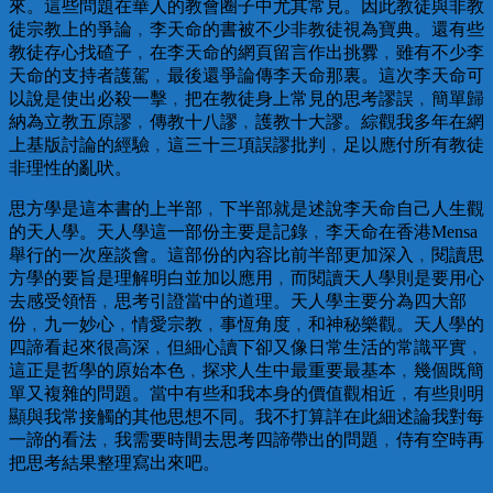
來。這些問題在華人的教會圈子中尤其常見。因此教徒與非教
徒宗教上的爭論﹐李天命的書被不少非教徒視為寶典。還有些
教徒存心找碴子﹐在李天命的網頁留言作出挑釁﹐雖有不少李
天命的支持者護駕﹐最後還爭論傳李天命那裏。這次李天命可
以說是使出必殺一擊﹐把在教徒身上常見的思考謬誤﹐簡單歸
納為立教五原謬﹐傳教十八謬﹐護教十大謬。綜觀我多年在網
上基版討論的經驗﹐這三十三項誤謬批判﹐足以應付所有教徒
非理性的亂吠。
思方學是這本書的上半部﹐下半部就是述說李天命自己人生觀
的天人學。天人學這一部份主要是記錄﹐李天命在香港Mensa
舉行的一次座談會。這部份的內容比前半部更加深入﹐閱讀思
方學的要旨是理解明白並加以應用﹐而閱讀天人學則是要用心
去感受領悟﹐思考引證當中的道理。天人學主要分為四大部
份﹐九一妙心﹐情愛宗教﹐事恆角度﹐和神秘樂觀。天人學的
四諦看起來很高深﹐但細心讀下卻又像日常生活的常識平實﹐
這正是哲學的原始本色﹐探求人生中最重要最基本﹐幾個既簡
單又複雜的問題。當中有些和我本身的價值觀相近﹐有些則明
顯與我常接觸的其他思想不同。我不打算詳在此細述論我對每
一諦的看法﹐我需要時間去思考四諦帶出的問題﹐侍有空時再
把思考結果整理寫出來吧。