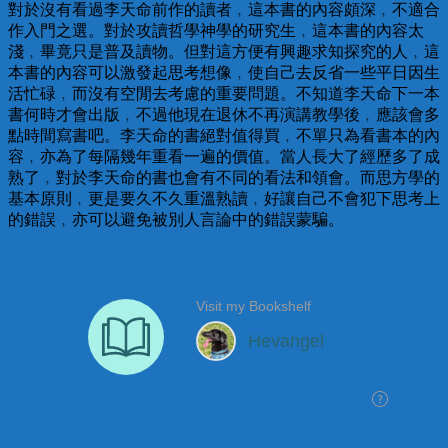
對於沒有看過李天命前作的讀者﹐這本書的內容頗深﹐不適合
作入門之選。對於攻讀哲學神學的研究生﹐這本書的內容太
淺﹐畢竟只是普及讀物。但對這方便有興趣求知探究的人﹐這
本書的內容可以激發起思考想像﹐使自己去反省一些平日因生
活忙碌﹐而沒有空閒去考慮的重要問題。不知道李天命下一本
書何時才會出版﹐不過他現在退休不再演講教學後﹐應該會多
點時間寫書吧。李天命的書絕對值得買﹐不單只為看書本的內
容﹐亦為了每隔幾年重看一遍的價值。當人長大了經歷多了成
熟了﹐對於李天命的書也會有不同的看法和領會。而思方學的
基本原則﹐更是要久不久重溫熟讀﹐好讓自己不會犯下思考上
的錯誤﹐亦可以避免被別人言論中的錯誤蒙騙。