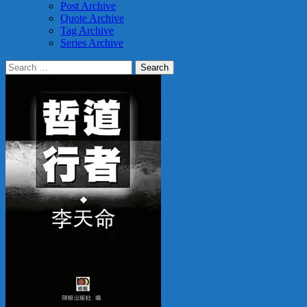
Post Archive
Quote Archive
Tag Archive
Series Archive
Search
for: