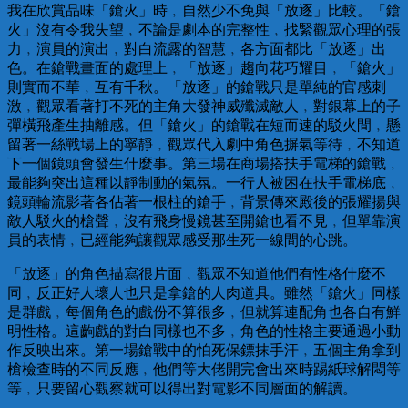
我在欣賞品味「鎗火」時﹐自然少不免與「放逐」比較。「鎗
火」沒有令我失望﹐不論是劇本的完整性﹐找緊觀眾心理的張
力﹐演員的演出﹐對白流露的智慧﹐各方面都比「放逐」出
色。在鎗戰畫面的處理上﹐「放逐」趨向花巧耀目﹐「鎗火」
則實而不華﹐互有千秋。「放逐」的鎗戰只是單純的官感刺
激﹐觀眾看著打不死的主角大發神威殲滅敵人﹐對銀幕上的子
彈橫飛產生抽離感。但「鎗火」的鎗戰在短而速的駁火間﹐懸
留著一絲戰場上的寧靜﹐觀眾代入劇中角色摒氣等待﹐不知道
下一個鏡頭會發生什麼事。第三場在商場搭扶手電梯的鎗戰﹐
最能夠突出這種以靜制動的氣氛。一行人被困在扶手電梯底﹐
鏡頭輪流影著各佔著一根柱的鎗手﹐背景傳來殿後的張耀揚與
敵人駁火的槍聲﹐沒有飛身慢鏡甚至開鎗也看不見﹐但單靠演
員的表情﹐已經能夠讓觀眾感受那生死一線間的心跳。
「放逐」的角色描寫很片面﹐觀眾不知道他們有性格什麼不
同﹐反正好人壞人也只是拿鎗的人肉道具。雖然「鎗火」同樣
是群戲﹐每個角色的戲份不算很多﹐但就算連配角也各自有鮮
明性格。這齣戲的對白同樣也不多﹐角色的性格主要通過小動
作反映出來。第一場鎗戰中的怕死保鏢抹手汗﹐五個主角拿到
槍檢查時的不同反應﹐他們等大佬開完會出來時踢紙球解悶等
等﹐只要留心觀察就可以得出對電影不同層面的解讀。