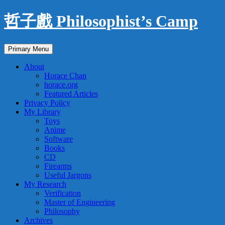
Skip
哲子戲 Philosophist’s Camp
to
content
Search
Primary Menu
About
Horace Chan
horace.org
Featured Articles
Privacy Policy
My Library
Toys
Anime
Software
Books
CD
Firearms
Useful Jargons
My Research
Verification
Master of Engineering
Philosophy
Archives