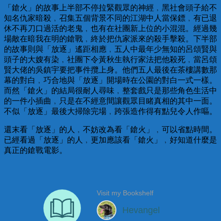
「鎗火」的故事上半部不停拉緊觀眾的神經﹐黑社會頭子給不
知名仇家暗殺﹐召集五個背景不同的江湖中人當保鏢﹐有已退
休不再刀口過活的老鬼﹐也有在社團新上位的小混混。經過幾
場敵在暗我在明的鎗戰﹐終於把仇家派來的殺手擊殺。下半部
的故事則與「放逐」遙距相應﹐五人中最年少無知的呂頌賢與
頭子的大嫂有染﹐社團下令黃秋生執行家法把他殺死﹐當呂頌
賢大佬的吳鎮宇要把事件攬上身。他們五人最後在茶樓講數那
幕的對白﹐巧合地與「放逐」開場時在公園的對白一式一樣。
而然「鎗火」的結局很耐人尋味﹐整套戲只是那些角色生活中
的一件小插曲﹐只是在不經意間讓觀眾目睹真相的其中一面。
不似「放逐」最後大掃除完場﹐跨張造作得有點兒令人作嘔。
還末看「放逐」的人﹐不妨改為看「鎗火」﹐可以省點時間。
已經看過「放逐」的人﹐更加應該看「鎗火」﹐好知道什麼是
真正的鎗戰電影。