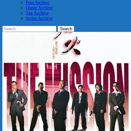
Post Archive
Quote Archive
Tag Archive
Series Archive
Search
for: