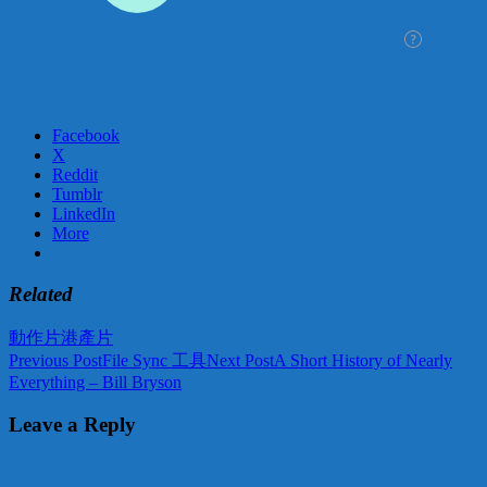
Facebook
X
Reddit
Tumblr
LinkedIn
More
Related
動作片
港產片
Post
Previous Post
File Sync 工具
Next Post
A Short History of Nearly
Everything – Bill Bryson
navigation
Leave a Reply