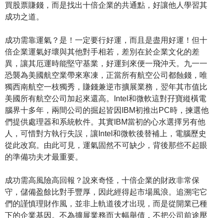
買股票賺錢，而是找出十倍企業的共通點，好讓他人學習其
成功之道。
成功需靠運氣？是！一定要行好運，而且是盡用好運！但十
倍企業運氣好壞與其他對手相若，差別在於企業文化的差
異，讓其厄運時能堅守基業，好運到來便一飛沖天。九一一
恐襲為美國航空業帶來寒凍，正當所有航空公司都蝕錢，唯
獨西南航空一枝獨秀，賺錢兼逆市擴展業務，翌年其市值比
美國所有航空公司加起來還高。Intel和微軟這對孖寶縰橫電
腦界十多年，兩間公司的掘起皆因IBM初推出PC時，揀選他
們提供處理器和系統軟件。其實IBM當初的心水選擇另有他
人，可惜對方執行失誤，讓Intel和微軟後替補上，電腦歷史
從此改寫。由此可見，運氣固然不可缺少，背後那些不起眼
的準備功夫才最重要。
成功需高風險高回報？說來奇怪，十倍企業的財政非常保
守，儲備盈餘比對手豐厚，因此經得起市場風浪。追溯宅它
們的謹慎理財作風，並非上軌道後才出現，而是從開業已種
下的企業基因。不為擴展業務而大幅舉債，不把公司前途壓