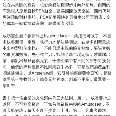
注在高風險的投資，核心業務站穩腳步才向外拓展。西南的
商業模式原是直抄PSA航空，當美國開放天空後，西南仍然
專注飛點對點廉航，PSA卻華麗轉身買租車公司買酒店，妄
想成為一站式旅遊帝國，結果破產收場。
成功需創新？創新只是hygiene factor，夠用便可以了，不是
多快多新便一定贏，執行力才是決勝關鍵。在眾多創新意念
中出挑選那個來執行，不能只講主觀的眼光好壞，要講客觀
的事實和數據。先小試牛刀，找到了新市場定位，才重鎚出
擊，胡亂出擊只會傷元氣。十倍企業中有三間的醫學科技公
司，他們的專利數目不比同業對手為多，可是他們的產品利
潤遙遙領先。以Amgen為例，它研發的癌症藥物EPO，是醫
藥界第一隻收益超十億美元的神藥。創新不用多，最緊要一
擊即中。
書中把十倍企業的文化歸納為三大法則。第一、 成長要持之
以恆，不可好高騖遠，正如首位征服南極的Amundsen，不
論天氣好壞，每天不多不少走二十哩。第二、凡事客觀求