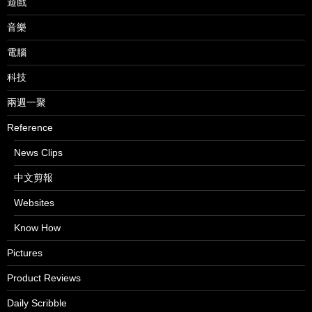
遊戲
音樂
電腦
科技
兩週一聚
Reference
News Clips
中文剪報
Websites
Know How
Pictures
Product Reviews
Daily Scribble