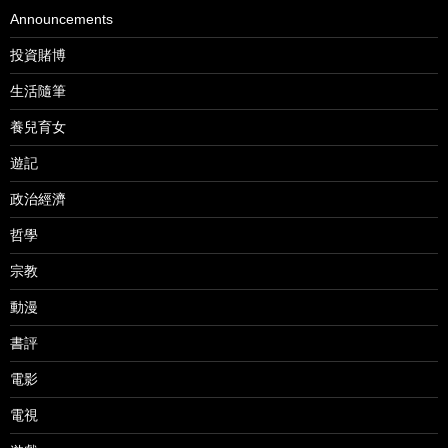
Announcements
投資賭博
生活隨筆
養兒育女
遊記
政治經濟
哲學
宗教
動漫
書評
電影
電視