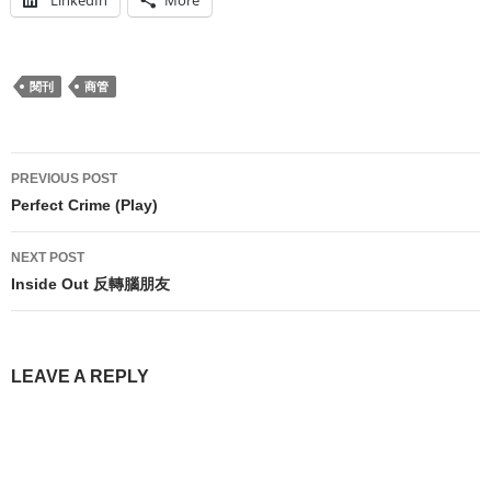
閱刊
商管
Post
PREVIOUS POST
navigation
Perfect Crime (Play)
NEXT POST
Inside Out 反轉腦朋友
LEAVE A REPLY