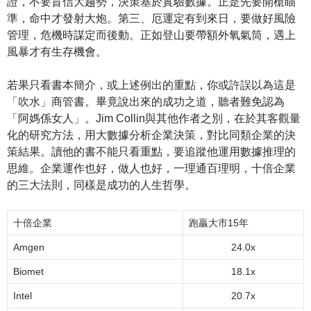
證，不要盲信大趨勢，決策基於實驗數據。正是先要開槍瞄
準，命中才發射大炮。第三、厄運定有到來日，要做好風險
管理，危機時謀定而後動。正如登山要帶額外氧氣筒，遇上
風暴才有生存機會。
若果只看書本簡介，或上述例出的重點，你或許誤以為這是
「吹水」商管書。畢竟說出來的成功之道，聽者難免認為
「阿媽係女人」。Jim Collin與其他作者之別，在於其客觀量
化的研究方法，用大數據分析企業決策，對比同類企業的決
策結果。讀他的書不能只看重點，要追蹤他運用數據推理的
思維。企業運作也好，做人也好，一理通百理明，十倍企業
的三大法則，同樣是成功的人生哲學。
十倍企業
跑贏大市15年
Amgen
24.0x
Biomet
18.1x
Intel
20.7x