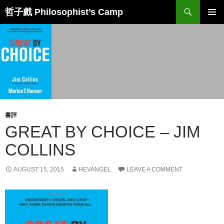
Skip
Search
哲子戲 Philosophist’s Camp
to
PRIMAR
content
MENU
書評
GREAT BY CHOICE – JIM
COLLINS
AUGUST 15, 2015
HEVANGEL
LEAVE A COMMENT