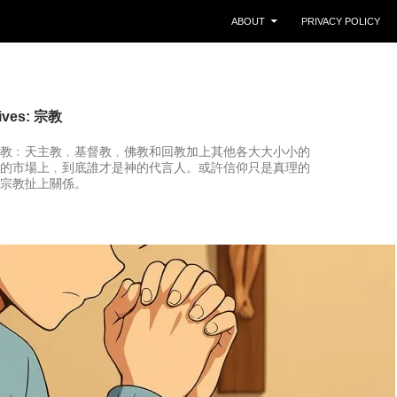
ABOUT
PRIVACY POLICY
hives: 宗教
教﹕天主教﹐基督教﹐佛教和回教加上其他各大大小小的
的市場上﹐到底誰才是神的代言人。或許信仰只是真理的
宗教扯上關係。