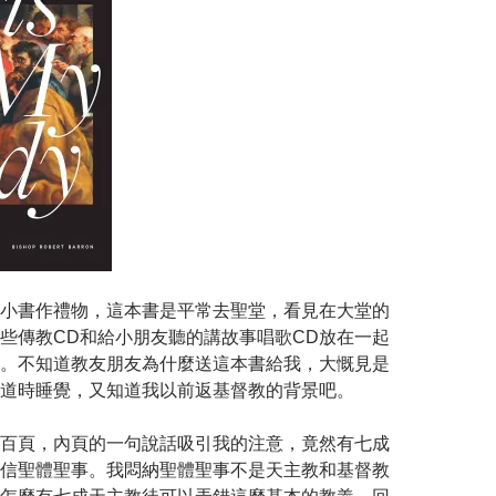
小書作禮物，這本書是平常去聖堂，看見在大堂的
些傳教CD和給小朋友聽的講故事唱歌CD放在一起
。不知道教友朋友為什麼送這本書給我，大慨見是
道時睡覺，又知道我以前返基督教的背景吧。
百頁，內頁的一句說話吸引我的注意，竟然有七成
信聖體聖事。我悶納聖體聖事不是天主教和基督教