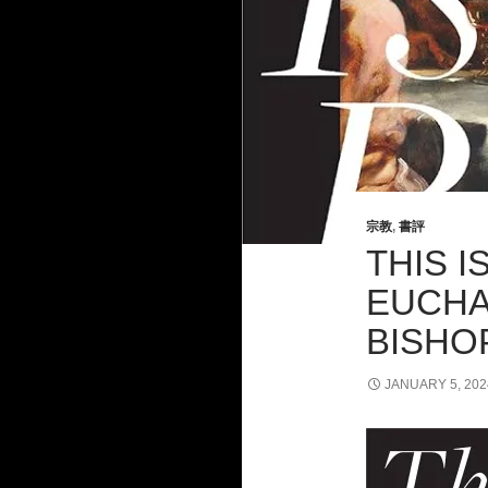
宗教
,
書評
THIS I
EUCHA
BISHO
JANUARY 5, 202