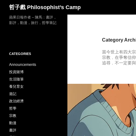
Search
哲子戲 Philosophist’s Camp
Skip
蘋果日報作者 – 陳馬：書評，
影評，動漫，旅行，哲學筆記
to
content
Category Arc
當今世上有四大宗
CATEGORIES
宗教﹐在爭奪信仰
追尋﹐不一定要與
Announcements
投資賭博
生活隨筆
養兒育女
遊記
政治經濟
哲學
宗教
動漫
書評