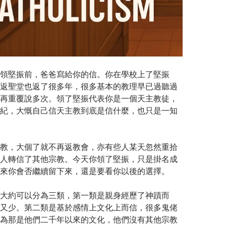
領堅振前，爸爸寫給你的信。你在學校上了堅振
返聖堂也返了很多年，很多基本的教理早已過聽過
再重覆說多次。領了堅振代表你是一個天主教徒，
紀，大慨自己信天主教到底是信什麼，也只是一知
教，大個了就不再返教會，亦有些人某天忽然重拾
人轉信了其他宗教。今天你領了堅振，只是掛名成
來你會否繼續留下來，還是要看你以後的選擇。
大約可以分為三類，第一類是親身經歷了神蹟而
又少。第二類是基於感情上文化上而信，很多鬼佬
為那是他們二千年以來的文化，他們沒有其他宗教