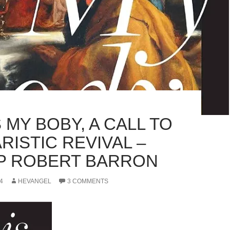
S MY BOBY, A CALL TO
RISTIC REVIVAL –
P ROBERT BARRON
4
HEVANGEL
3 COMMENTS