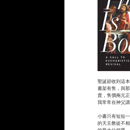
聖誕節收到這本
書架有售，與那
賣，售價兩元正
我常常在神父講
小書只有短短一
的天主教徒不相