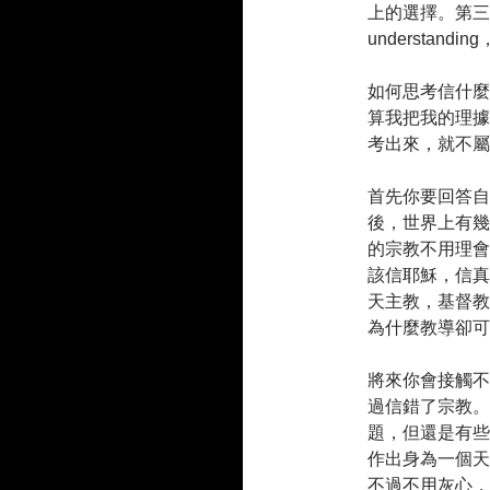
上的選擇。第三類是經
understa
如何思考信什麼
算我把我的理據
考出來，就不屬
首先你要回答自
後，世界上有幾
的宗教不用理會
該信耶穌，信真
天主教，基督教
為什麼教導卻可
將來你會接觸不
過信錯了宗教。
題，但還是有些
作出身為一個天
不過不用灰心，