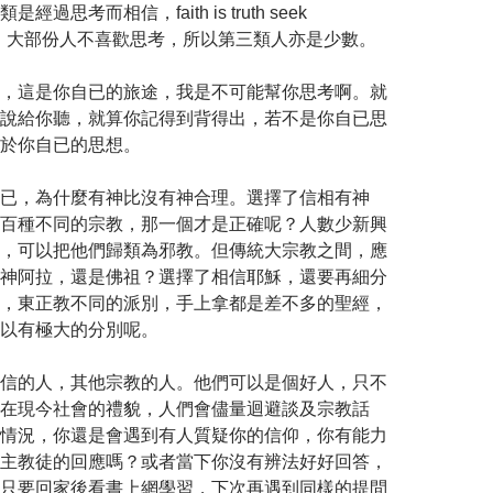
過思考而相信，faith is truth seek
nding，大部份人不喜歡思考，所以第三類人亦是少數。
，這是你自已的旅途，我是不可能幫你思考啊。就
說給你聽，就算你記得到背得出，若不是你自已思
於你自已的思想。
已，為什麼有神比沒有神合理。選擇了信相有神
百種不同的宗教，那一個才是正確呢？人數少新興
，可以把他們歸類為邪教。但傳統大宗教之間，應
神阿拉，還是佛祖？選擇了相信耶穌，還要再細分
，東正教不同的派別，手上拿都是差不多的聖經，
以有極大的分別呢。
信的人，其他宗教的人。他們可以是個好人，只不
在現今社會的禮貌，人們會儘量迴避談及宗教話
情況，你還是會遇到有人質疑你的信仰，你有能力
主教徒的回應嗎？或者當下你沒有辨法好好回答，
只要回家後看書上網學習，下次再遇到同樣的提問