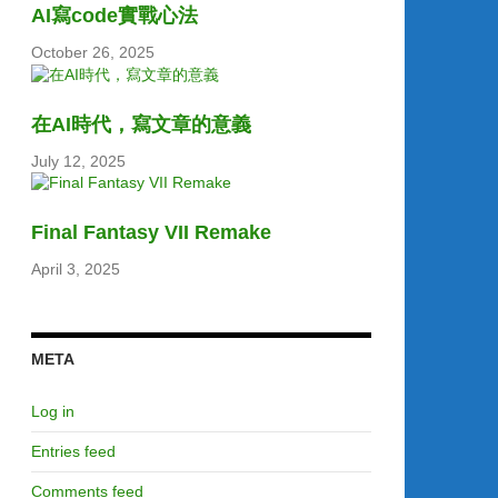
AI寫code實戰心法
October 26, 2025
在AI時代，寫文章的意義
July 12, 2025
Final Fantasy VII Remake
April 3, 2025
META
Log in
Entries feed
Comments feed