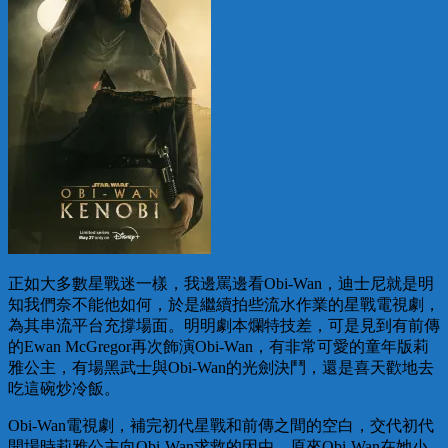
正如大多數星戰迷一樣，我邊罵邊看Obi-Wan，迪士尼就是明
知我們奈不能他如何，於是繼續拍些流水作業的星戰電視劇，
為其串流平台充撐場面。明明劇本爛特技差，可是見到有前傳
的Ewan McGregor再次飾演Obi-Wan，有非常可愛的童年版莉
雅公主，有場黑武士與Obi-Wan的光劍決鬥，還是喜天歡地去
吃這碗炒冷飯。
Obi-Wan電視劇，補完初代星戰和前傳之間的空白，交代初代
開場時莉雅公主向Obi-Wan求救的因由，原來Obi-Wan在她小