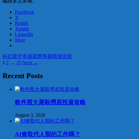
繼續多災多難。
Facebook
X
Reddit
Tumblr
LinkedIn
More
科幻
星空奇遇
星際爭霸戰
發現號
Posts
1
2
…
35
Next →
navigation
Recent Posts
軟件股大屠殺撈底投資攻略
August 3, 2026
AI會取代人類的工作嗎？