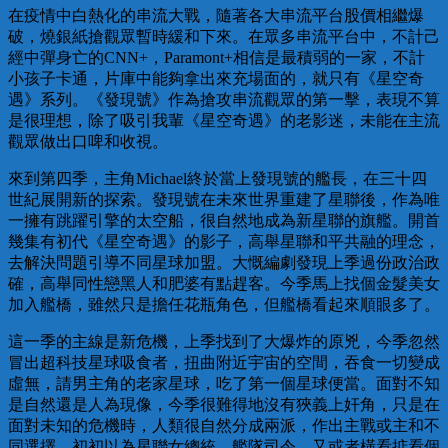
在疫情中白熱化的串流大戰，隨著各大串流平台股價相繼爆
破，燒銀紙搶觀眾暫時緩和下來。在眾多串流平台中，不計己
經中彈身亡的CNN+，Paramont+相信是最積弱的一家，不計
小孩子卡通，片庫中能夠拿出來充場面的，就只有《星空奇
遇》系列。《發現號》作為搶攻串流觀眾的第一擊，表現不算
是很理想，除了吸引我輩《星空奇遇》的老影迷，未能在主流
觀眾做出口啤和收視。
來到第四季，主角Michael終於當上發現號的艦長，在三十四
世紀展開新的探索。發現號在未來世界重建了星聯後，作為唯
一擁有跳躍引擎的太空船，很自然地成為新星聯的旗艦。開首
幾集有初代《星空奇遇》的影子，高舉星聯和平共融的理念，
去解決問題引導不同星球加盟。大慨編劇發現上季過份政治政
確，高舉同性戀黑人和肥婆有點趕客。今季馬上找個金髮美女
加入艦橋，雖然只是擔任花瓶角色，但艦橋看起來順眼多了。
這一季的主線是新危機，上季找到了大爆炸的原兇，今季忽然
冒出超科技星球吸食者，扭曲附近宇宙的空間，吞食一切變成
虛無，請男主角的老家星球，吃了第一個星球便當。面對不知
是自然還是人為現像，今季很難得地沒有狹義上奸角，只是在
面對未知的危機時，人類很自然分成兩派，作出主戰或主和不
同選擇。初初以為星聯女總統，艦隊司令，又或者橫看掂看個