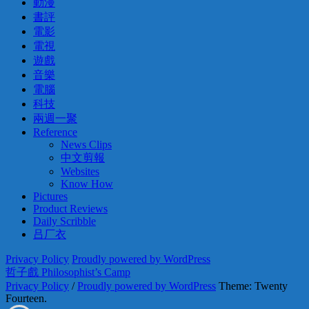
動漫
書評
電影
電視
遊戲
音樂
電腦
科技
兩週一聚
Reference
News Clips
中文剪報
Websites
Know How
Pictures
Product Reviews
Daily Scribble
吕厂衣
Privacy Policy
Proudly powered by WordPress
哲子戲 Philosophist’s Camp
Privacy Policy
/
Proudly powered by WordPress
Theme: Twenty
Fourteen.