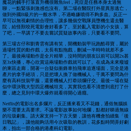
魔花的觸手打落直升機很雜魚feel，死症是任務本身太過無
聊，一點緊張刺激感也沒有。第二場在醫院打外星異形逃亡，
做到外國B級片的一般水準，不過略嫌噴得不夠多血。反正一
早可以無視劇情的合理性，讓多幾個空戰隊員墮機生還去醫
院，給怪獸咬死電影會好看多了。至於亂入電影的小女孩，算
了吧，一早講了不要去嘗試質疑故事內容，只要看不要問。
第三場古仔和劉青雲有講有笑，開機動裝甲玩跑酷尋寶，屬於
過場性質的動作戲，太長有點拖戲，刪減一半時時就差不多
了。最後兩場動作是全片精華，沒時間的朋友以前可以開2x甚
至3x快播，專心欣賞這兩場動作戲就可以了。在成為未來癈墟
的東區走廊，開著一台疑似衝鋒車拍飛車追逐場面，完全是港
產片的拿手絕項，只是把壞人換了做機械人，千萬不要問為什
麼有高科技裝甲服，還要機械人打牶頭爛仔交。最後一場在疑
似中環決戰大型四足機械坦克，其實我也看不清楚到底打了什
麼，總之見到中環大爆炸就看得開心過癮。
Netflix的電影出名多爛片，反正播來看又不花錢，通俗無腦娛
樂不需要太高要求。不論電影故事如何地爛，點都好睇過無線
的垃圾劇集。請大家支持一下古天樂，讓他有機會拍續集「後
日戰記」，讓他能夠活用今次吸取的教訓，花多點時間弄好劇
本，拍出一部合格的港產科幻電影。