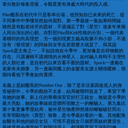
筆分散於每集背後，令觀眾更有身處大時代的投入感。
Pike艦長在初代中只是客串出場，他預知自已未來的死亡，從
不同事件中學懂坦然如何面對。第一季最後一集如果時間線，
雖然是有點老掉牙的題材，不過滿足了對《星空》迷多年來兩
人同台演出的心願。亦對照Pike與Kirk性格的分別，一個代表
著聯邦的尚高理想，另一個則現實主義為取勝不拘小節，不過
沒有《發現號》的阿妹與女帝反差那麼大就是了。與其說
Spock是主角之一，不如說他在今季中，更加像是吉祥物般的
存在。只講邏輯不講感情的火神星人，如何融入有時不太理性
的人類社會，是自初代以來百看不厭的題材。Spock一邊廂在
老家有未婚妻，另一邊廂與艦上的金髮美女護士關係暖昧，很
期待看他下季會如何選擇。
名義上是副艦長的Number One，除了是非法基因改造人的身
世秘密外，今季的戲份不太多，結局被聯邦捉走了，希望下季
有她的故事。新上任的華裔保安官好打又靚女，無疑是今季的
最大亮點，她的故事線就是聯邦宿敵之一的蜥蜴人。第九集比
第十集更像季度結局，被外星生物產卵然後幼蜥蜴破肚而出，
非常明顯地向《異型》致敬，是今季最好看的一集。其他配角
如醫生和他的絕症女兒，可惜不是靚女只個肥黑妹的實習生，
最後竟然令便當的工程阿頭等人，都讓觀眾留下深刻印像。