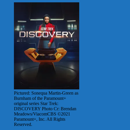
Pictured: Sonequa Martin-Green as
Burnham of the Paramount+
original series Star Trek:
DISCOVERY Photo Cr: Brendan
Meadows/ViacomCBS ©2021
Paramount+, Inc. All Rights
Reserved.