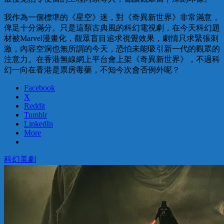
我作為一個標準的《星空》迷，對《奇異新世界》非常滿意，
俾足十分滿分。只是這類古典風的科幻電視劇，在今天科幻題
材被Marvel漫畫化，觀眾盲目追求視覺效果，劇情只求緊張刺
激，內容空洞也無所謂的今天，恐怕未能吸引新一代的觀眾的
注意力。在香港無線網上平台會上架《奇異新世界》，不過科
幻一向在香港是票房毒藥，不知今次會否例外呢？
Facebook
X
Reddit
Tumblr
LinkedIn
More
科幻
美劇