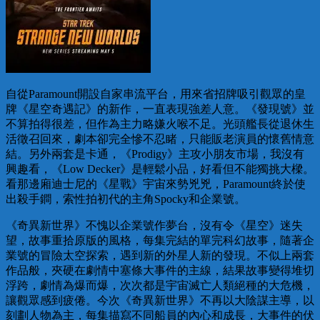
自從Paramount開設自家串流平台，用來省招牌吸引觀眾的皇
牌《星空奇遇記》的新作，一直表現強差人意。《發現號》並
不算拍得很差，但作為主力略嫌火喉不足。光頭艦長從退休生
活徵召回來，劇本卻完全慘不忍睹，只能販老演員的懷舊情意
結。另外兩套是卡通，《Prodigy》主攻小朋友市場，我沒有
興趣看，《Low Decker》是輕鬆小品，好看但不能獨挑大樑。
看那邊廂迪士尼的《星戰》宇宙來勢兇兇，Paramount終於使
出殺手鐧，索性拍初代的主角Spocky和企業號。
《奇異新世界》不愧以企業號作夢台，沒有令《星空》迷失
望，故事重拾原版的風格，每集完結的單完科幻故事，隨著企
業號的冒險太空探索，遇到新的外星人新的發現。不似上兩套
作品般，夾硬在劇情中塞條大事件的主線，結果故事變得堆切
浮跨，劇情為爆而爆，次次都是宇宙滅亡人類絕種的大危機，
讓觀眾感到疲倦。今次《奇異新世界》不再以大陰謀主導，以
刻劃人物為主，每集描寫不同船員的內心和成長，大事件的伏