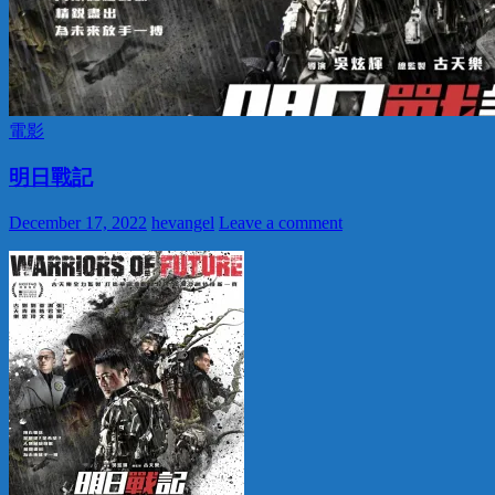
電影
明日戰記
December 17, 2022
hevangel
Leave a comment