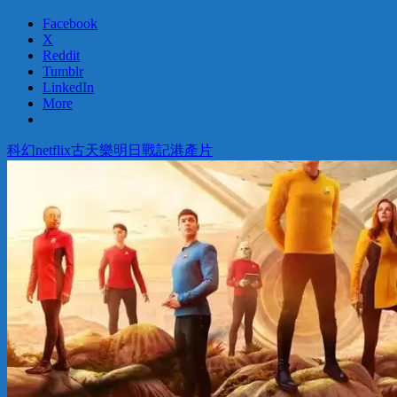
Facebook
X
Reddit
Tumblr
LinkedIn
More
科幻
netflix
古天樂
明日戰記
港產片