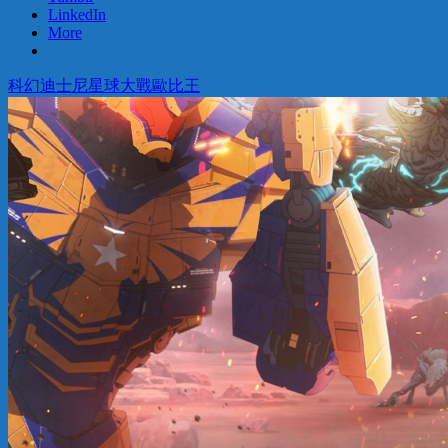
LinkedIn
More
科幻
迪士尼
星球大戰
歐比王