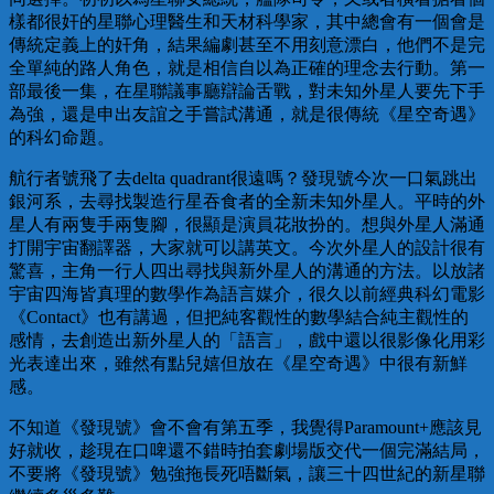
樣都很奸的星聯心理醫生和天材科學家，其中總會有一個會是
傳統定義上的奸角，結果編劇甚至不用刻意漂白，他們不是完
全單純的路人角色，就是相信自以為正確的理念去行動。第一
部最後一集，在星聯議事廳辯論舌戰，對未知外星人要先下手
為強，還是申出友誼之手嘗試溝通，就是很傳統《星空奇遇》
的科幻命題。
航行者號飛了去delta quadrant很遠嗎？發現號今次一口氣跳出
銀河系，去尋找製造行星吞食者的全新未知外星人。平時的外
星人有兩隻手兩隻腳，很顯是演員花妝扮的。想與外星人滿通
打開宇宙翻譯器，大家就可以講英文。今次外星人的設計很有
驚喜，主角一行人四出尋找與新外星人的溝通的方法。以放諸
宇宙四海皆真理的數學作為語言媒介，很久以前經典科幻電影
《Contact》也有講過，但把純客觀性的數學結合純主觀性的
感情，去創造出新外星人的「語言」，戲中還以很影像化用彩
光表達出來，雖然有點兒嬉但放在《星空奇遇》中很有新鮮
感。
不知道《發現號》會不會有第五季，我覺得Paramount+應該見
好就收，趁現在口啤還不錯時拍套劇場版交代一個完滿結局，
不要將《發現號》勉強拖長死唔斷氣，讓三十四世紀的新星聯