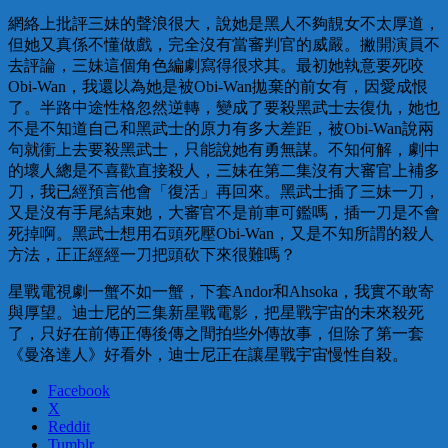
網絡上批評三妹的聲浪很大，說她是黑人不夠靚女不太厚道，
但她又真係不懂做戲，完全沒有當審判官的威嚴。撇開演員不
去評論，三妹這個角色編劇寫得很求其。最初她執意要死咬
Obi-Wan，我還以為她是被Obi-Wan拋棄的前女有，因愛成恨
了。半路中途性格忽然逆轉，變成了要殺黑武士去復仇，她也
不是不知道自己和黑武士的原力有多大差距，被Obi-Wan說兩
句就衝上去要殺黑武士，只能說她有勇無謀。不知何解，劇中
的壞人總是不喜歡直接殺人，三妹在第二集沒有大審官上補多
刀，我已經預言他會「復活」再回來。黑武士插了三妹一刀，
又是沒有手尾結束她，大審官不是前車可鑑嗎，插一刀是不會
死掉啊。黑武士想用石頭死壓Obi-Wan，又是不知所謂的殺人
方法，正正經經一刀把頭砍下來很難嗎？
星戰電視劇一蟹不如一蟹，下套Andor和Ahsoka，我實不敢寄
與厚望。迪士尼的三集新星戰電影，把星戰宇宙的未來殺死
了，只好在前傳正傳後傳之間拍些外傳故事，但除了第一套
《曼洛達人》好看外，迪士尼正在讓星戰宇宙慢性自殺。
Facebook
X
Reddit
Tumblr