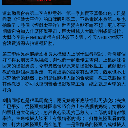
這套動畫會有第二季有點意外，第一季其實不算很出色，只是
靠著《悍戰太平洋》的口啤吸引觀眾。不過電影本身第二集也
拍爛了，整個《悍戰太平洋》世界變有點不輪不類，更加不要
期望它會加入什麼怪獸宇宙，巨大機械人大戰金剛或哥斯拉。
大慨今季是在Netflix還很有錢時簽下支票，今天Netflix大慨不
會浪費資源去拍這種雞肋。
第二季兩兄妹繼續駕著長大機械人上演千里尋親記，哥哥那個
好打得女朋友背叛組織，與他們一起走佬去雪梨。上集妹妹撿
回來的怪獸男孩，今季忽然發現原來是怪獸救世主，被類似邪
教的怪獸姐妹團捉走。其實這裏的設定有點求其，觀眾也不用
深究她們的動機，她們是怪獸和人類的合成體，教主洗腦操控
其他教徒，亦可以控制普通怪獸攻擊主角，總之就是今季的大
奸角。
劇情同樣也是很馬馬虎虎，兩兄妹應不應該怪獸男孩交出去換
自已平安，從怪獸姐妹團非常巧合救出被洗腦的媽媽，女朋友
的黑社會大佬義父，忽然良心發現拾已救人，全部的劇情都很
牽強。主角機械人談不上有很精彩的演出，打雜魚怪獸看似很
強，打大佬級怪獸則完全無用，一是靠路過的怪獸合成機械人