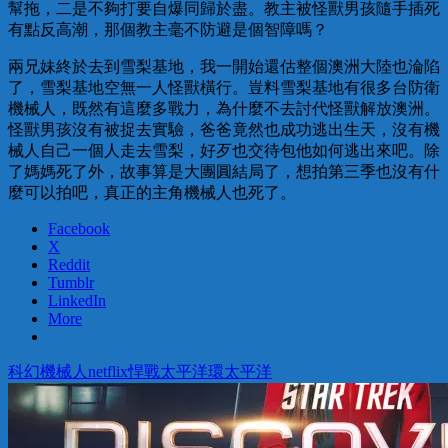
幫拖，二是不夠打要自爆同歸於盡。教主被怪獸男孩隨手插死
有點反高潮，那個教主毫不防避是個智障嗎？
兩兄妹終於去到雪梨基地，我一開始還估整個澳洲大陸也淪陷
了，雪梨基地空無一人怪獸橫行。豈料雪梨基地有很多台防衛
機械人，既然有這麼多戰力，為什麼不去討代怪獸解放澳洲。
怪獸男孩沒有被捉去實驗，爸爸竟然也成功逃出生天，沒有機
械人自己一個人走去雪梨，好歹也交待包他如何逃出來吧。除
了媽媽死了外，故事算是大團圓結局了，想拍第三季也沒有什
麼可以拍吧，真正的主角機械人也死了。
Facebook
X
Reddit
Tumblr
LinkedIn
More
科幻
機械人
netflix
悍戰太平洋
環太平洋