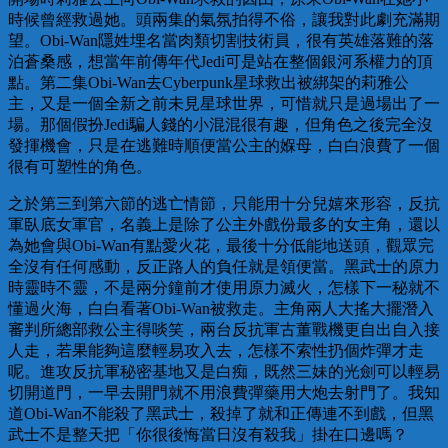
時候曾經救過她。頭兩集的氣氛拍得不俗，讓我對此劇充滿期
望。Obi-Wan隱姓埋名當肉類切割技術員，很有英雄落難的落
泊蒼桑感，想當年前傳年代Jedi可是站在整個銀河系權力的頂
點。第二集Obi-Wan去Cyberpunk星球救出被綁架的莉雅公
主，又是一個全新之前未見星球世界，可惜就只是過場出了一
場。那個假扮Jedi騙人錢的小混混很有趣，但角色之後完全沒
發揮機會，只是在逃難時順便當公主的媬母，白白浪費了一個
很有可塑性的角色。
之於第三到第六節的逃亡情節，只能用十分兒嬉來形容，反抗
軍臥底女軍官，名義上是除了公主外戲份最多的女主角，還以
為她會與Obi-Wan有點愛火花，最後十分低能地送頭，觀眾完
全沒有任何感動，反正路人的負任就是領便當。黑武士的原力
時靈時不靈，不是兩分鐘前才使用原力滅火，怎樣下一秘就不
懂過火海，白白看著Obi-Wan被救走。主角兩人大搖大擺潛入
審判所總部救公主得啖笑，兩台反抗軍古董戰機更自出自入接
人走，若果能夠這麼輕易攻入去，怎樣不索性扔個炸彈才走
呢。進攻反抗軍秘密基地又是白痴，既然三妹的光劍可以輕易
切開道門，一早去開門就不用浪費彈藥用大炮去射門了。我知
道Obi-Wan不能殺了黑武士，殺掉了就和正傳連不到戲，但黑
武士不是整天把「你很後悔當日沒有殺我」掛在口邊嗎？