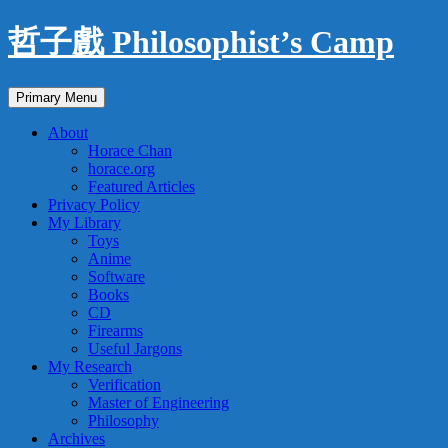
Skip
哲子戲 Philosophist’s Camp
to
content
Search
Primary Menu
About
Horace Chan
horace.org
Featured Articles
Privacy Policy
My Library
Toys
Anime
Software
Books
CD
Firearms
Useful Jargons
My Research
Verification
Master of Engineering
Philosophy
Archives