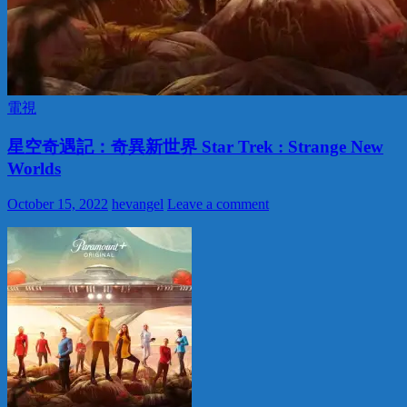
電視
星空奇遇記：奇異新世界 Star Trek : Strange New
Worlds
October 15, 2022
hevangel
Leave a comment