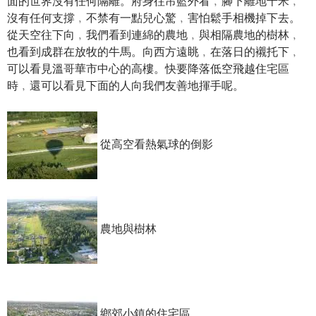
面的世界沒有任何隔離。府身往吊籃外看﹐腳下離地千米﹐
沒有任何支撐﹐不禁有一點兒心驚﹐害怕鬆手相機掉下去。
從天空往下向﹐我們看到連綿的農地﹐與相隔農地的樹林﹐
也看到成群在放牧的牛馬。向西方遠眺﹐在落日的襯托下﹐
可以看見溫哥華市中心的高樓。快要降落低空飛越住宅區
時﹐還可以看見下面的人向我們友善地揮手呢。
從高空看熱氣球的倒影
農地與樹林
鄉郊小鎮的住宅區