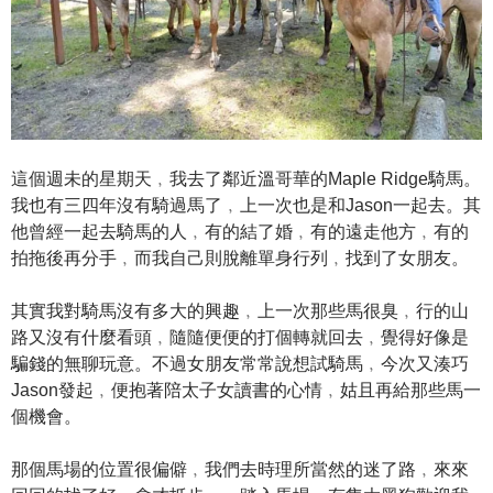
這個週未的星期天﹐我去了鄰近溫哥華的Maple Ridge騎馬。
我也有三四年沒有騎過馬了﹐上一次也是和Jason一起去。其
他曾經一起去騎馬的人﹐有的結了婚﹐有的遠走他方﹐有的
拍拖後再分手﹐而我自己則脫離單身行列﹐找到了女朋友。
其實我對騎馬沒有多大的興趣﹐上一次那些馬很臭﹐行的山
路又沒有什麼看頭﹐隨隨便便的打個轉就回去﹐覺得好像是
騙錢的無聊玩意。不過女朋友常常說想試騎馬﹐今次又湊巧
Jason發起﹐便抱著陪太子女讀書的心情﹐姑且再給那些馬一
個機會。
那個馬場的位置很偏僻﹐我們去時理所當然的迷了路﹐來來