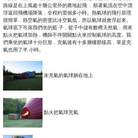
路線是在上風處十幾公里外的農地起飛 ﹐順著氣流在空中漂
浮返回飛機場降落﹐全程約需個多小時。熱氣球的飛行原理
很簡單﹐熱空氣的密度比冷空氣低﹐所以氣球就會浮起來。
氣球底下吊落我們坐的籃 子﹐籃子中儲有數樽天然氣﹐用來
點火把氣球加熱﹐機師不停開關點火來控制氣球的高度。我
們乘坐的氣球十分巨形﹐充氣後有十多層樓那樣高﹐單是充
氣也用了半 小時。
未充氣的氣球躺在地上
點火把氣球充氣