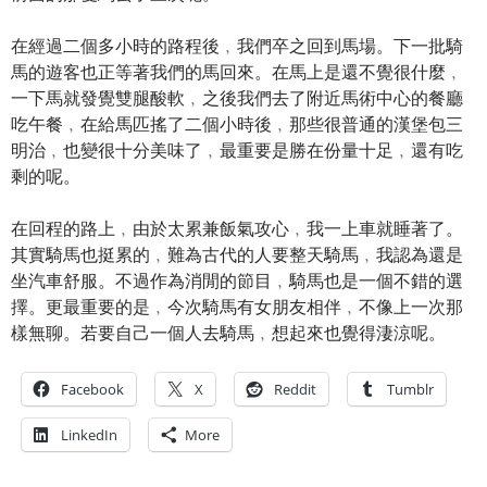
在經過二個多小時的路程後﹐我們卒之回到馬場。下一批騎
馬的遊客也正等著我們的馬回來。在馬上是還不覺很什麼﹐
一下馬就發覺雙腿酸軟﹐之後我們去了附近馬術中心的餐廳
吃午餐﹐在給馬匹搖了二個小時後﹐那些很普通的漢堡包三
明治﹐也變很十分美味了﹐最重要是勝在份量十足﹐還有吃
剩的呢。
在回程的路上﹐由於太累兼飯氣攻心﹐我一上車就睡著了。
其實騎馬也挺累的﹐難為古代的人要整天騎馬﹐我認為還是
坐汽車舒服。不過作為消閒的節目﹐騎馬也是一個不錯的選
擇。更最重要的是﹐今次騎馬有女朋友相伴﹐不像上一次那
樣無聊。若要自己一個人去騎馬﹐想起來也覺得淒涼呢。
Facebook
X
Reddit
Tumblr
LinkedIn
More