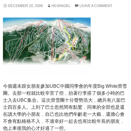
DECEMBER 20, 2006
HEVANGEL
LEAVE A COMMENT
今個週末跟女朋友參加UBC中國同學會的年度Big White滑雪
團。去那一程就比較辛苦了些﹐抬著行李搭了個多小時的巴
士入去UBC集合。這次滑雪團十分聲勢浩大﹐總共有八架巴
士四百多人。上到了巴士忽然間有點驚﹐同車的全部也是還
在讀大學的小朋友﹐自己也比他們年齡老一大截﹐還擔心會
不會有點格格不入﹐不過幸好一起去也有比較年長的朋友﹐
他上車後我的心才好過了一些。