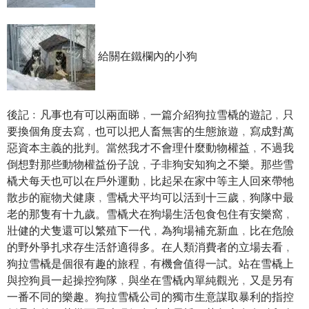
給關在鐵欄內的小狗
後記﹕凡事也有可以兩面睇﹐一篇介紹狗拉雪橇的遊記﹐只
要換個角度去寫﹐也可以把人畜無害的生態旅遊﹐寫成對萬
惡資本主義的批判。當然我才不會理什麼動物權益﹐不過我
倒想對那些動物權益份子說﹐子非狗安知狗之不樂。那些雪
橇犬每天也可以在戶外運動﹐比起呆在家中等主人回來帶牠
散步的寵物犬健康﹐雪橇犬平均可以活到十三歲﹐狗隊中最
老的那隻有十九歲。雪橇犬在狗場生活包食包住有安樂窩﹐
壯健的犬隻還可以繁殖下一代﹐為狗場補充新血﹐比在危險
的野外爭扎求存生活舒適得多。在人類消費者的立場去看﹐
狗拉雪橇是個很有趣的旅程﹐有機會值得一試。站在雪橇上
與控狗員一起操控狗隊﹐與坐在雪橇內單純觀光﹐又是另有
一番不同的樂趣。狗拉雪橇公司的獨市生意謀取暴利的指控