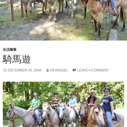
生活隨筆
騎馬遊
DECEMBER 20, 2006
HEVANGEL
LEAVE A COMMENT