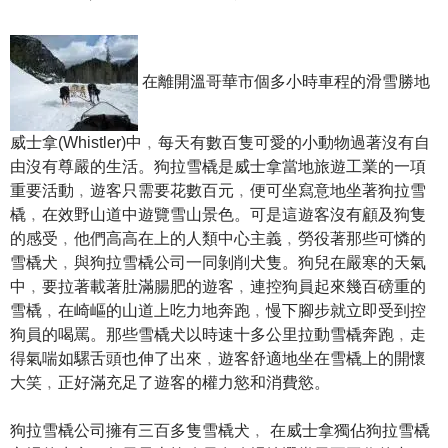
在離開溫哥華市個多小時車程的滑雪勝地
威士拿(Whistler)中﹐每天有數百隻可愛的小動物過著沒有自
由沒有尊嚴的生活。狗拉雪橇是威士拿當地旅遊工業的一項
重要活動﹐遊客只需要花數百元﹐便可坐寫意地坐著狗拉雪
橇﹐在效野山道中遊覽雪山景色。可是這遊客沒有顧及狗隻
的感受﹐他們高高在上的人類中心主義﹐勞役著那些可憐的
雪橇犬﹐與狗拉雪橇公司一同剝削犬隻。狗兒在嚴寒的天氣
中﹐要拉著載著肚滿腸肥的遊客﹐連控狗員起來幾百磅重的
雪橇﹐在崎嶇的山道上吃力地奔跑﹐慢下腳步就立即受到控
狗員的喝罵。那些雪橇犬以時速十多公里拉動雪橇奔跑﹐走
得氣喘如騾舌頭也伸了出來﹐遊客舒適地坐在雪橇上的開懷
大笑﹐正好滿充足了遊客的權力慾和消費慾。
狗拉雪橇公司擁有三百多隻雪橇犬﹐ 在威士拿獨佔狗拉雪橇