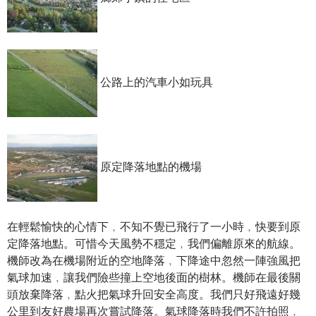
公路上的汽車小如玩具
原定降落地點的機場
在輕鬆愉快的心情下﹐不知不覺已飛行了一小時﹐快要到原
定降落地點。可惜今天風勢不穩定﹐我們偏離原來的航線。
機師改為在機場附近的空地降落﹐下降途中忽然一陣強風把
氣球加速﹐讓我們險些撞上空地後面的樹林。機師在最後關
頭放棄降落﹐點火把氣球升回安全高度。我們只好飛遠好幾
公里到友好農場再次嘗試降落。氣球降落時我們不許拍照﹐