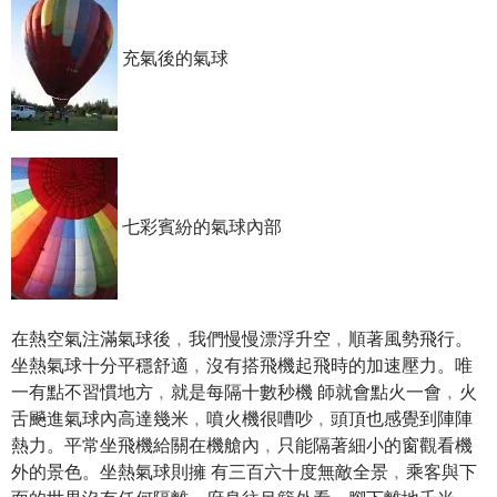
充氣後的氣球
七彩賓紛的氣球內部
在熱空氣注滿氣球後﹐我們慢慢漂浮升空﹐順著風勢飛行。
坐熱氣球十分平穩舒適﹐沒有搭飛機起飛時的加速壓力。唯
一有點不習慣地方﹐就是每隔十數秒機 師就會點火一會﹐火
舌飈進氣球內高達幾米﹐噴火機很嘈吵﹐頭頂也感覺到陣陣
熱力。平常坐飛機給關在機艙內﹐只能隔著細小的窗觀看機
外的景色。坐熱氣球則擁 有三百六十度無敵全景﹐乘客與下