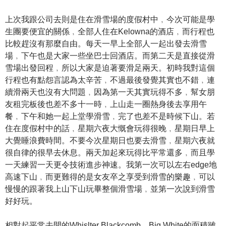
上次我跟公司去則是住在滑雪場的度假村中﹐今次可能是學
生團要便宜的關係﹐全部人住在Kelowna的酒店﹐而行程也
比較趕沒有那麼自由。每天一早上全部人一起出發去滑雪
場﹐下午也是大家一些坐巴士回酒店。而第二天是直接從滑
雪場出發回程﹐所以大家是迫著要滑足兩天。初時我對這個
行程也有點怨言認為太辛苦﹐不過最後發覺其實也不錯﹐連
續滑兩天也沒有大問題﹐因為第一天其實玩得不多﹐幫女朋
友租完板後也差不多十一時﹐上山走一圈熱身後去享用午
餐﹐下午和她一起上堂學滑雪﹐完了也差不是時候下山。若
住在度假村中的話﹐星期六夜大慨會玩得很晚﹐星期日早上
大覺睡浪費時間。不要今次星期日也要去滑雪﹐星期六夜就
很自律的很早去休息。兩天加起來玩得比平常還多﹐而且學
一天練習一天更令技術進步神速。我第一次可以左右edge地
高速下山﹐而更難得的是女友卒之享受到滑雪的樂趣﹐可以
慢慢的跟著我上山下山玩畢整個滑雪場﹐並第一次說到滑雪
好好玩。
相對起平常去開的Whislter Blackcomb﹐Big White的面積雖