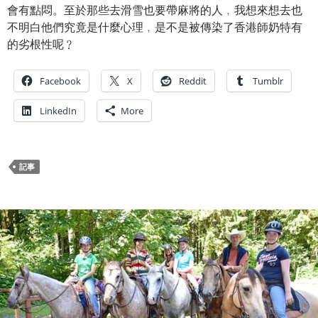
會有點悶。至於那些去滑雪也要帶麻將的人﹐我想來想去也
不明白他們究竟是什麼心理﹐是不是被傳染了香港師奶特有
的劣根性呢﹖
Facebook
X
Reddit
Tumblr
LinkedIn
More
記事