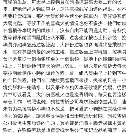
市場的生意。每天早上控狗員在狗場揀選當天要工作的犬
隻﹐把牠們趕入狗囚車中﹐運往雪橇觀光山道的起點。在不
需要拉雪橇時﹐那些犬隻給困在狹小的囚車內﹐等候遊客們
大駕光臨。等候工作的雪橇犬的情況也好不多少﹐牠們給鎖
在雪橇停車場內的鐵鍊上﹐沒有自由不能四處走動﹐有些狗
隻等得不耐煩而亂跳狂吠不爾。遊客坐穿梭巴士抵步後﹐控
狗員介紹狗隻給遊客認識﹐大部份遊客也會撫摸狗隻乘機抽
水﹐沒有尊重狗隻的身體主權。當遊客坐上雪橇後﹐控狗員
會把犬隻從一個枷鎖移至另一個枷鎖﹐從地下的鐵鍊移到雪
橇上﹐並開始牠們當天的體力勞動。一組六隻的雪橇犬每天
要拉兩輪個多小時的短途旅程﹐或一組八隻由早上拉到下午
的全日旅程。牠們辛苦地拉完雪橇回來後﹐換來的只有一小
塊狗餅和一兜清水﹐以及呆坐在狗囚車等候返回狗場。從照
片中可以看見﹐大部份雪橇犬也是瘦骨嶙峋﹐每天也要這樣
辛苦工作﹐想肥也難。狗拉雪橇公司為求賺錢物盡其用﹐連
未有力氣拉雪橇小狗也不放過﹐把可愛的小狗關在雪橇停車
場旁的鐵欄內﹐讓遊客等候穿梭巴士時逗玩解悶。狗拉雪橇
公司掛著生態旅遊的羊頭﹐買的卻是消費主義赤祼祼本質的
狗肉。在狗欄旁就是販買雪橇犬毛公仔和紀念品的商店﹐當