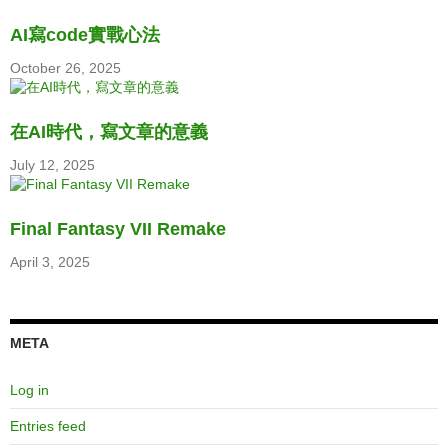
AI寫code實戰心法
October 26, 2025
在AI時代，寫文章的意義
July 12, 2025
Final Fantasy VII Remake
April 3, 2025
META
Log in
Entries feed