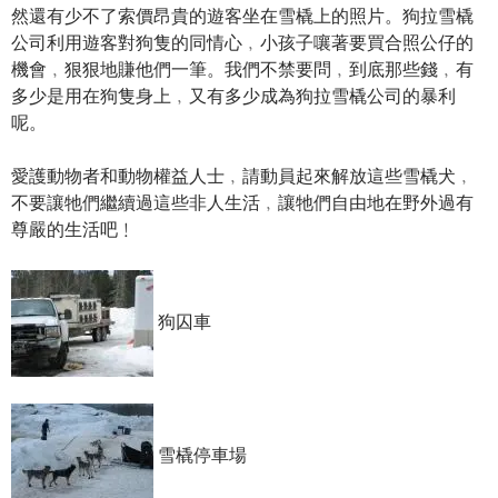
然還有少不了索價昂貴的遊客坐在雪橇上的照片。狗拉雪橇
公司利用遊客對狗隻的同情心﹐小孩子嚷著要買合照公仔的
機會﹐狠狠地賺他們一筆。我們不禁要問﹐到底那些錢﹐有
多少是用在狗隻身上﹐又有多少成為狗拉雪橇公司的暴利
呢。
愛護動物者和動物權益人士﹐請動員起來解放這些雪橇犬﹐
不要讓牠們繼續過這些非人生活﹐讓牠們自由地在野外過有
尊嚴的生活吧﹗
狗囚車
雪橇停車場