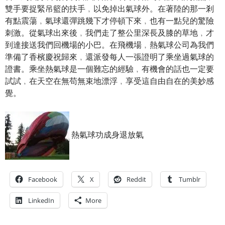
雙手要捉緊吊籃的扶手﹐以免掉出氣球外。在著陸的那一剎
有點震蕩﹐氣球還彈跳幾下才停頓下來﹐也有一點兒的驚險
刺激。從氣球出來後﹐我們走了整公里深長及膝的草地﹐才
到達接送我們回機場的小巴。在飛機場﹐熱氣球公司為我們
準備了香檳慶祝歸來﹐還派發每人一張證明了乘坐過氣球的
證書。乘坐熱氣球是一個難忘的經驗﹐有機會的話也一定要
試試﹐在天空在無苟無束地漂浮﹐享受這自由自在的美妙感
覺。
熱氣球功成身退放氣
Facebook
X
Reddit
Tumblr
LinkedIn
More