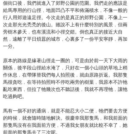
個街口後﹐我們就進入了郊野公園的范圍。我們走的應該是
給馬專用的行山徑﹐地面凹凸不平和佈滿積水﹐不像一般的
行人用郊遊遠足徑。今次走的是真正的郊野公園﹐不像上一
次走那光光禿禿的後山。雖說不上有什麼特別的風景﹐但兩
旁樹木參天﹐也有溪流和小徑交錯。倒也真正的接近大自
然﹐遠離了平日煩囂的城市﹐心裏多了一份平安寧靜﹐再加
一分。
原本的路線是緣著山徑走一圈的﹐可是由於前一天下大雨的
關係﹐後半段山徑給水淹了﹐只好在一個小山頭的草地上稍
作休息﹐在帶隊替我們每人拍照後﹐就由原路折返。我那隻
馬很貪吃﹐在等待拍照時不停吃兩旁的樹葉﹐我原本不許牠
亂吃東西﹐但拉了牠幾次也不聽話後﹐我就不再理牠﹐讓牠
吃過夠吧。
馬有一個不好的通病﹐就是不能忍大小二便﹐牠們要去方便
的時候﹐就會隨時隨地解決。很慶幸我那隻馬﹐和我前面的
那隻馬沒有在我面前方便﹐不過我女朋友就比較不幸了﹐她
前面的那隻馬去了三次呢。