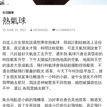
生活隨筆
熱氣球
JUNE 20, 2007
HEVANGEL
3 COMMENTS
自從上次女朋友說過想乘坐熱氣球﹐我就計劃給她送上這份
驚喜。原定週未才飛﹐時間比較鬆動﹐可是天氣預測說會下
雨﹐只好趁好天氣放工去升空。通常熱 氣球只會在黃昏前的
時段載客升空﹐下午太陽猛烈加熱地面的空氣﹐地面與天空
的溫差大形成氣流﹐飛行時氣球會很顛頗擺動得很勵害﹐不
適合體驗飛行樂趣的觀光 搭客。今天下午特別提早放工﹐接
了女朋友就駕車往離溫市一小時的小鎮。途中女朋友不停問
我帶她去那兒﹐我說是神秘驚喜不回答她﹐她想破腦袋也估
不中﹐還以 為我賣她去鄉下。
集合地點是小鎮的飛機場﹐泊好車在會合其他搭客﹐聽過安
全指示﹐簽了生死狀後﹐就坐小巴前往起飛地點。原定飛行