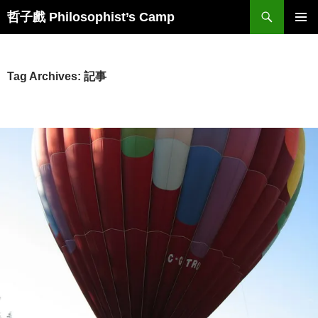
Skip
Search
哲子戲 Philosophist’s Camp
to
PRIMAR
content
MENU
Tag Archives: 記事