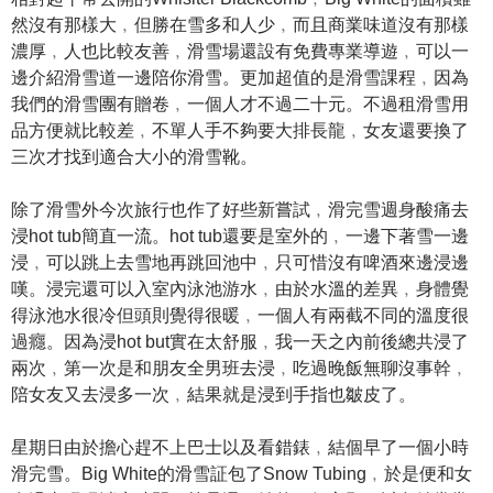
然沒有那樣大﹐但勝在雪多和人少﹐而且商業味道沒有那樣
濃厚﹐人也比較友善﹐滑雪場還設有免費專業導遊﹐可以一
邊介紹滑雪道一邊陪你滑雪。更加超值的是滑雪課程﹐因為
我們的滑雪團有贈卷﹐一個人才不過二十元。不過租滑雪用
品方便就比較差﹐不單人手不夠要大排長龍﹐女友還要換了
三次才找到適合大小的滑雪靴。
除了滑雪外今次旅行也作了好些新嘗試﹐滑完雪週身酸痛去
浸hot tub簡直一流。hot tub還要是室外的﹐一邊下著雪一邊
浸﹐可以跳上去雪地再跳回池中﹐只可惜沒有啤酒來邊浸邊
嘆。浸完還可以入室內泳池游水﹐由於水溫的差異﹐身體覺
得泳池水很冷但頭則覺得很暖﹐一個人有兩截不同的溫度很
過癮。因為浸hot but實在太舒服﹐我一天之內前後總共浸了
兩次﹐第一次是和朋友全男班去浸﹐吃過晚飯無聊沒事幹﹐
陪女友又去浸多一次﹐結果就是浸到手指也皺皮了。
星期日由於擔心趕不上巴士以及看錯錶﹐結個早了一個小時
滑完雪。Big White的滑雪証包了Snow Tubing﹐於是便和女