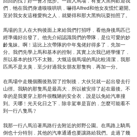
回回的找了好一會才抵步。一踏入馬場﹐有隻大黑狗歡迎我
們﹐牠在我們身邊嗅嗅哄哄﹐嚇得Alfred和他女友慌忙避開。
至於我女友這種愛狗之人﹐就樂得和那大黑狗玩耍拍照了。
馬場的主人在大狗後面上來給我們打招呼﹐看他身後馬匹已
經準備好出發了。他先介紹認識我們的帶隊﹐是位可愛的妙
齡鬼妹。啊﹗這比上次帶隊的中年鬼佬好得多了﹐先加一
分。我們先學上馬和基本的控制﹐其實上次我已經學懂了﹐
所以基本的技巧不太難。大慨這個馬場的馬比較清潔﹐我那
匹馬不是太臭﹐至少好過我女朋友那隻狗﹐再加一分。
在馬場中走幾個圈後熟習了控制後﹐大伙兒就一起出發去行
山徑。我騎的那隻馬是最高大﹐所以被安排了起在最後。不
幸的是我要穿上那件很醜陋的安全衣﹐說是以免給汽車撞
到。天哪﹗光天化日之下﹐除非駕車是盲的﹐怎麼可能看不
到一行八隻馬﹖
我那一行八馬沿著馬路行去附近的郊野公園。在馬路上騎馬
倒也十分特別﹐其他的汽車通通也要讓路給我們。走過了幾