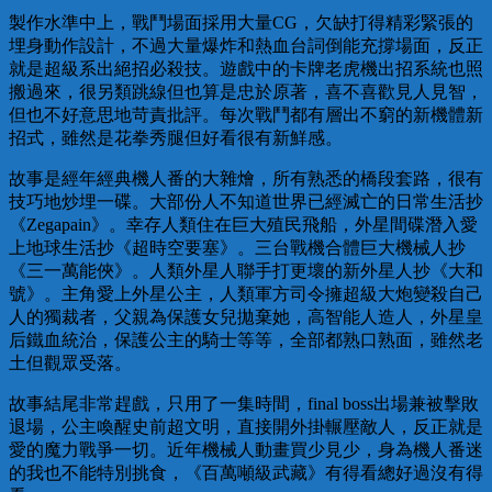
製作水準中上，戰鬥場面採用大量CG，欠缺打得精彩緊張的
埋身動作設計，不過大量爆炸和熱血台詞倒能充撐場面，反正
就是超級系出絕招必殺技。遊戲中的卡牌老虎機出招系統也照
搬過來，很另類跳線但也算是忠於原著，喜不喜歡見人見智，
但也不好意思地苛責批評。每次戰鬥都有層出不窮的新機體新
招式，雖然是花拳秀腿但好看很有新鮮感。
故事是經年經典機人番的大雜燴，所有熟悉的橋段套路，很有
技巧地炒埋一碟。大部份人不知道世界已經滅亡的日常生活抄
《Zegapain》。幸存人類住在巨大殖民飛船，外星間碟潛入愛
上地球生活抄《超時空要塞》。三台戰機合體巨大機械人抄
《三一萬能俠》。人類外星人聯手打更壞的新外星人抄《大和
號》。主角愛上外星公主，人類軍方司令擁超級大炮變殺自己
人的獨裁者，父親為保護女兒拋棄她，高智能人造人，外星皇
后鐵血統治，保護公主的騎士等等，全部都熟口熟面，雖然老
土但觀眾受落。
故事結尾非常趕戲，只用了一集時間，final boss出場兼被擊敗
退場，公主喚醒史前超文明，直接開外掛輾壓敵人，反正就是
愛的魔力戰爭一切。近年機械人動畫買少見少，身為機人番迷
的我也不能特別挑食，《百萬噸級武藏》有得看總好過沒有得