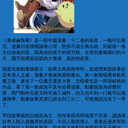
《勇者赫魯庫》是一部中篇漫畫，十二卷的長度，一晚可以看
完。漫畫封面很懂讀者心理，堅持不讓主角出鏡，到最後一卷
才以他為封面，因為他的樣子的很另類。在美型畫風橫行的今
天，國字面磨茹頭肌肉大隻佬，真的很趕客。
我是先被動畫版吸引，如果主角面相奇特，按道理來說故事必
定有過人之處，漫畫才會被挑選動畫化。第一集開場勇者殺死
魔王後，參加下一任魔王選拔大賽，怎樣看也是一部很破格的
作品，看了第一集就急不及待追看漫畫。動畫版因為經費所
限，戰鬥動作生硬又時常偷工減料，但又估不到一口氣可以連
播兩季。動畫故事其實已經去到三分二，可惜應該沒有下一季
了。
早段故事雖然以搞笑為主，但作者很高明地埋下伏筆，讓讀者
好奇人類入侵魔界的原因。今回人類當壞人，勇者反過來幫助
魔王抵抗人類很有新意。肌肉男主角配千歲蘿莉四天王魔女，