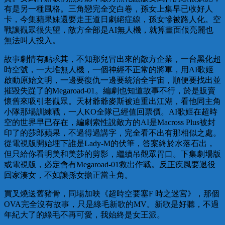
有是另一種風格。三角戀完全交白卷，孫女上集早已收好人
卡，今集蘋果妹還要走王道日劇絕症線，孫女慘被路人化。空
戰讓觀眾很失望，敵方全部是AI無人機，就算畫面佷亮麗也
無法叫人投入。
故事劇情有點求其，不知那兒冒出來的敵方企業，一台黑化超
時空號，一大堆無人機，一個神經不正常的將軍，用AI歌姬
啟動原始文明，一邊要復仇一邊要統治全宇宙，順便要找出並
摧毀失踨了的Megaroad-01。編劇也知道故事不行，於是販賣
懷舊來吸引老觀眾。天材爺爺麥斯被迫重出江湖，看他同主角
小隊那場訓練戰，一人KO全隊已經值回票價。AI歌姬在超時
空的世界早已存在，編劇索性說敵方的AI是Macross Plus被封
印了的莎郎蘋果，不過得過講字，完全看不出有那相似之處。
從電視版開始埋下誰是Lady-M的伏筆，答案終於水落石出，
但只給你看明美和美莎的剪影，繼續吊觀眾胃口。下集劇場版
或電視版，必定會有Megaroad-01救出作戰。反正疾風要退役
回家湊女，不如讓孫女擔正當主角。
買叉燒送舊豬骨，同場加映《超時空要塞F 時之迷宮》，那個
OVA完全沒有故事，只是綠毛新歌的MV。新歌是好聽，不過
年紀大了的綠毛不再可愛，我始終是女王派。