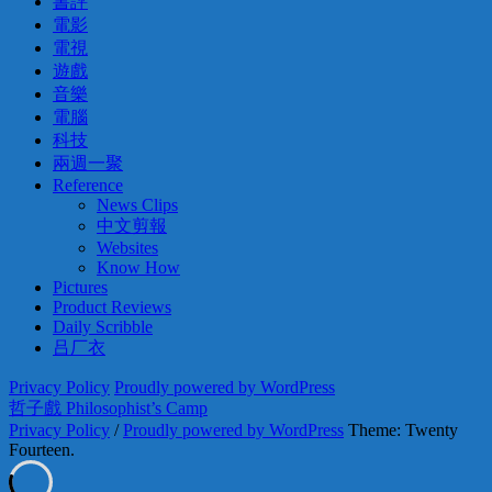
書評
電影
電視
遊戲
音樂
電腦
科技
兩週一聚
Reference
News Clips
中文剪報
Websites
Know How
Pictures
Product Reviews
Daily Scribble
吕厂衣
Privacy Policy
Proudly powered by WordPress
哲子戲 Philosophist’s Camp
Privacy Policy
/
Proudly powered by WordPress
Theme: Twenty
Fourteen.