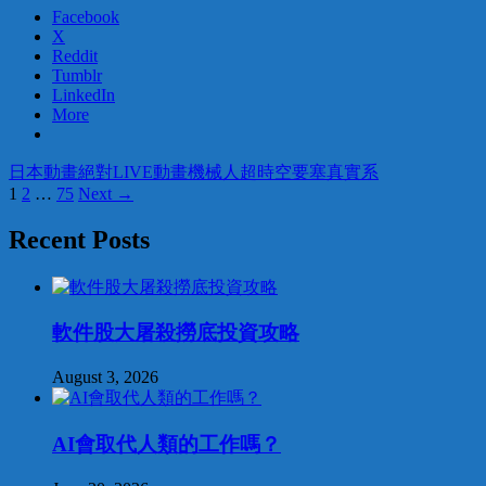
Facebook
X
Reddit
Tumblr
LinkedIn
More
日本動畫
絕對LIVE
動畫
機械人
超時空要塞
真實系
Posts
1
2
…
75
Next →
navigation
Recent Posts
軟件股大屠殺撈底投資攻略
August 3, 2026
AI會取代人類的工作嗎？