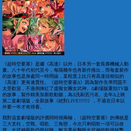
《超時空要塞》是繼《高達》以外，日本另一套長壽機械人動
畫。八十年代初代至今，每隔幾年也有新作推出，而每套新作
的故事也是身處同一時間線，某程度上比只有高達頭相似的
《高達》更有連貫性。《超時空要塞Δ》因為製作失準問題不
太受歡迎，不過倒捧紅了虛擬女團女武神。Δ劇場版重拍TV版
的故事，製作精美加新歌動聽，為Δ洗刷丟污名。去年Δ上映
第二套劇場版，全新故事《絶對LIVE!!!!!!》，不過在日本以
外要一年才有得看。
我對這套劇場版的評價同時很兩極，《超時空要塞》的傳統是
三大支柱，空戰、唱歌、三角戀，今次只剩唱歌一項可以收
貨。女武神新歌仍然好聽，敵方黑化翻版女武神的歌很妖艷，