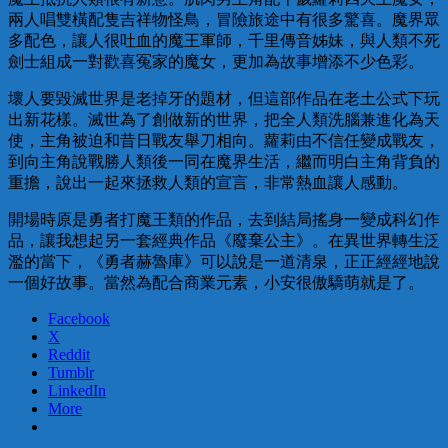
兩人唱雙橫配隻吉祥物怪鳥，冒險旅途中有很多驚喜。魔界眾
多配色，讓人很吐血的魔王軍師，千里傳音姊妹，與人類不死
劍士組成一對歡喜冤家的魔女，更加為故事增添不少色彩。
壞人要毀滅世界是老掉牙的題材，但這部作品在老土公式下玩
出新花樣。滅世為了創做新的世界，把全人類洗腦兼進化為天
使，主角被迫和昔日戰友舉刀相向。蘿莉由不信任變成戰友，
到向主角說戰勝人類後一同在魔界生活，繼而明白主角背負的
重擔，說出一起來拯救人類的宣言，非常熱血讓人感動。
開場時原是勇者打魔王類的作品，去到結局搖身一變成科幻作
品，讓我想起另一套經典作品《廢棄公主》。在異世界轉生泛
濫的當下，《勇者赫魯庫》可以說是一道清泉，正正經經地說
一個好故事。當然為配合商業元素，小安很傲驕萌就是了。
Facebook
X
Reddit
Tumblr
LinkedIn
More