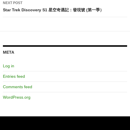
NEXT POST
Star Trek Discovery S1 星空奇遇記：發現號 (第一季）
META
Log in
Entries feed
Comments feed
WordPress.org