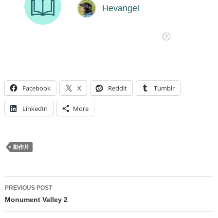
Facebook
X
Reddit
Tumblr
LinkedIn
More
動作片
Post
PREVIOUS POST
navigation
Monument Valley 2