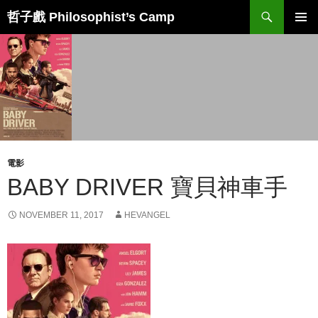
Skip
Search
哲子戲 Philosophist’s Camp
to
PRIMAR
content
MENU
電影
BABY DRIVER 寶貝神車手
NOVEMBER 11, 2017
HEVANGEL