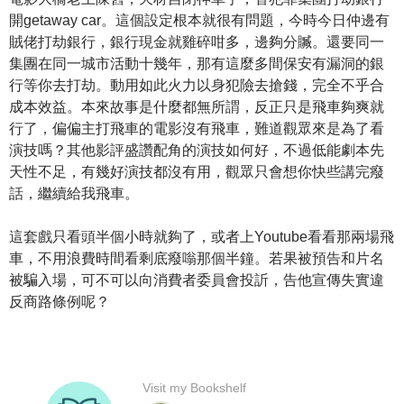
開getaway car。這個設定根本就很有問題，今時今日仲邊有
賊佬打劫銀行，銀行現金就雞碎咁多，邊夠分贓。還要同一
集團在同一城市活動十幾年，那有這麼多間保安有漏洞的銀
行等你去打劫。動用如此火力以身犯險去搶錢，完全不乎合
成本效益。本來故事是什麼都無所謂，反正只是飛車夠爽就
行了，偏偏主打飛車的電影沒有飛車，難道觀眾來是為了看
演技嗎？其他影評盛讚配角的演技如何好，不過低能劇本先
天性不足，有幾好演技都沒有用，觀眾只會想你快些講完癈
話，繼續給我飛車。
這套戲只看頭半個小時就夠了，或者上Youtube看看那兩場飛
車，不用浪費時間看剩底癈嗡那個半鐘。若果被預告和片名
被騙入場，可不可以向消費者委員會投訢，告他宣傳失實違
反商路條例呢？