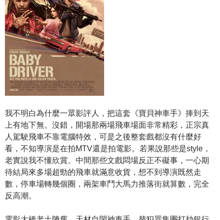
我不明白為什麼一眾影評人，把這套《寶貝神車手》捧到天
上有地下無。沒錯，開場那兩場飛車場面非常精彩，正宗真
人駕駛飛車不靠電腦特效，可是之後整套戲都沒有什麼好
看，不知導演是在拍MTV還是拍電影。若果說那些是style，
老實說我不懂欣賞。中間那些文戲悶場反正不礙事，一心期
待結局來多場超勁的飛車就滿意收貨，想不到導演既然走
數，停車場轉幾個圈，兩架車鬥大馬力推落街就算數，完全
反高潮。
電影大橋老土陳舊，天材自閉神車手，替犯罪集團打劫銀行