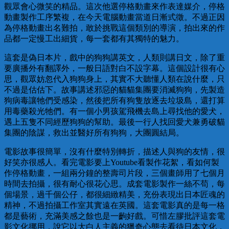
觀眾會心微笑的精品。這次他選停格動畫來作表達媒介，停格
動畫製作工序繁複，在今天電腦動畫當道日漸式徵。不過正因
為停格動畫出名難拍，敢於挑戰這個類別的導演，拍出來的作
品都一定慢工出細貨，每一套都有其獨特的魅力。
這套是偽日本片，戲中的狗狗講英文，人類則講日文，除了重
要廣播外有翻譯外，一般日語對白不設字幕。這個設計很有心
思，觀眾妨忽代入狗狗身上，其實不大聽懂人類在說什麼，只
不過是估估下。故事講述邪惡的貓貓集團要消滅狗狗，先製造
狗病毒讓牠們受感染，然後把所有狗隻放逐去垃圾島，還打算
用毒藥殺光牠們。有一個小男孩駕飛機去島上尋找他的愛犬，
遇上五隻不同經歷狗狗的幫助。最後一行人找回愛犬兼勇破貓
集團的陰謀，救出並醫好所有狗狗，大團圓結局。
電影故事很簡單，沒有什麼特別轉折，描述人與狗的友情，很
好笑亦很感人。看完電影要上Youtube看製作花絮，看如何製
作停格動畫，一組兩分鐘的整壽司片段，三個畫師用了七個月
時間去拍攝，很有耐心很花心思。成套電影製作一絲不苟，每
個場景，過千個公仔，都很細緻精美，充份表現出日本匠魂的
精神，不過拍攝工作室其實遠在英國。這套電影真的是每一格
都是藝術，充滿美感之餘也是一齣好戲。可惜左膠批評這套電
影文化挪用，說它以大白人主義的獵奇心態去看待日本文化，