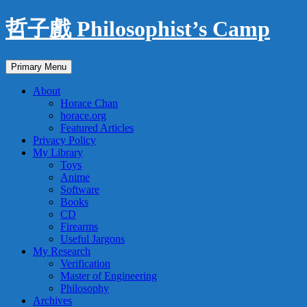
Skip
哲子戲 Philosophist’s Camp
to
content
Search
Primary Menu
About
Horace Chan
horace.org
Featured Articles
Privacy Policy
My Library
Toys
Anime
Software
Books
CD
Firearms
Useful Jargons
My Research
Verification
Master of Engineering
Philosophy
Archives