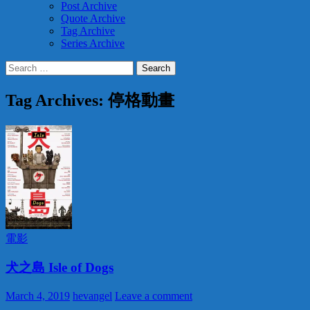
Post Archive
Quote Archive
Tag Archive
Series Archive
Search
for:
Tag Archives: 停格動畫
電影
犬之島 Isle of Dogs
March 4, 2019
hevangel
Leave a comment