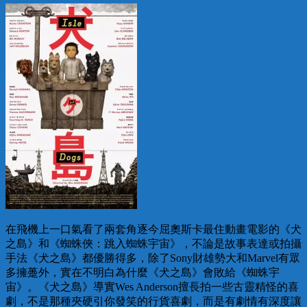
在飛機上一口氣看了兩套角逐今屈奧斯卡最住動畫電影的《犬
之島》和《蜘蛛俠：跳入蜘蛛宇宙》，不論是故事表達或拍攝
手法《犬之島》都優勝得多，除了Sony財雄勢大和Marvel有眾
多擁躉外，實在不明白為什麼《犬之島》會敗給《蜘蛛宇
宙》。《犬之島》導實Wes Anderson擅長拍一些古靈精怪的喜
劇，不是那種夾硬引你發笑的行貨喜劇，而是有劇情有深度讓