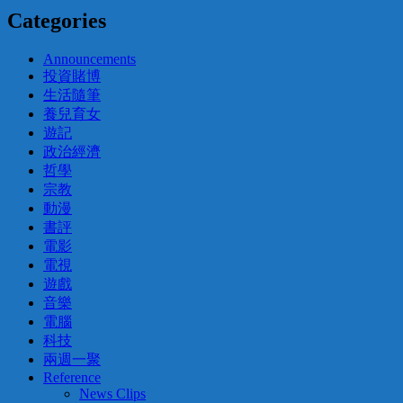
Categories
Announcements
投資賭博
生活隨筆
養兒育女
遊記
政治經濟
哲學
宗教
動漫
書評
電影
電視
遊戲
音樂
電腦
科技
兩週一聚
Reference
News Clips