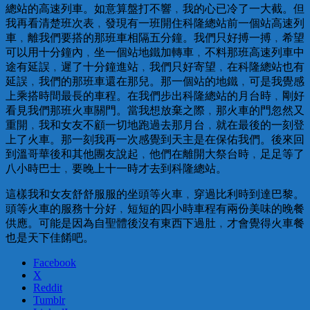
總站的高速列車。如意算盤打不響﹐我的心已冷了一大截。但
我再看清楚班次表﹐發現有一班開住科隆總站前一個站高速列
車﹐離我們要搭的那班車相隔五分鐘。我們只好搏一搏﹐希望
可以用十分鐘內﹐坐一個站地鐵加轉車﹐不料那班高速列車中
途有延誤﹐遲了十分鐘進站﹐我們只好寄望﹐在科隆總站也有
延誤﹐我們的那班車還在那兒。那一個站的地鐵﹐可是我覺感
上乘搭時間最長的車程。在我們步出科隆總站的月台時﹐剛好
看見我們那班火車關門。當我想放棄之際﹐那火車的門忽然又
重開﹐我和女友不顧一切地跑過去那月台﹐就在最後的一刻登
上了火車。那一刻我再一次感覺到天主是在保佑我們。後來回
到溫哥華後和其他團友說起﹐他們在離開大祭台時﹐足足等了
八小時巴士﹐要晚上十一時才去到科隆總站。
這樣我和女友舒舒服服的坐頭等火車﹐穿過比利時到達巴黎。
頭等火車的服務十分好﹐短短的四小時車程有兩份美味的晚餐
供應。可能是因為自聖體後沒有東西下過肚﹐才會覺得火車餐
也是天下佳餚吧。
Facebook
X
Reddit
Tumblr