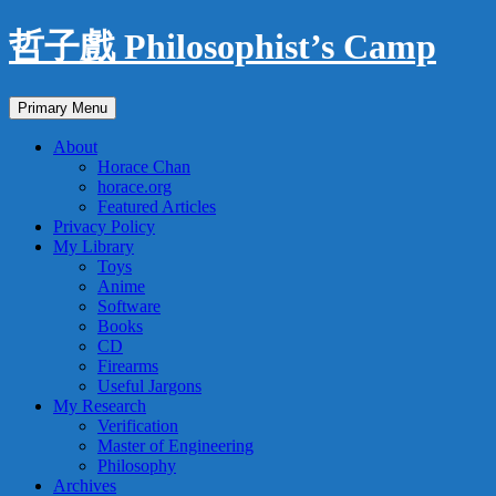
Skip
哲子戲 Philosophist’s Camp
to
content
Search
Primary Menu
About
Horace Chan
horace.org
Featured Articles
Privacy Policy
My Library
Toys
Anime
Software
Books
CD
Firearms
Useful Jargons
My Research
Verification
Master of Engineering
Philosophy
Archives