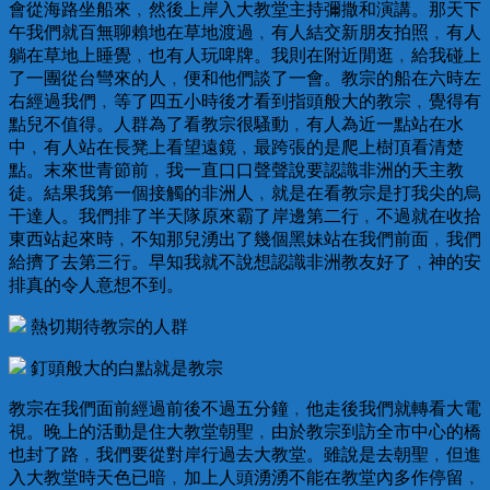
會從海路坐船來﹐然後上岸入大教堂主持彌撒和演講。那天下
午我們就百無聊賴地在草地渡過﹐有人結交新朋友拍照﹐有人
躺在草地上睡覺﹐也有人玩啤牌。我則在附近閒逛﹐給我碰上
了一團從台彎來的人﹐便和他們談了一會。教宗的船在六時左
右經過我們﹐等了四五小時後才看到指頭般大的教宗﹐覺得有
點兒不值得。人群為了看教宗很騷動﹐有人為近一點站在水
中﹐有人站在長凳上看望遠鏡﹐最跨張的是爬上樹頂看清楚
點。末來世青節前﹐我一直口口聲聲說要認識非洲的天主教
徒。結果我第一個接觸的非洲人﹐就是在看教宗是打我尖的烏
干達人。我們排了半天隊原來霸了岸邊第二行﹐不過就在收拾
東西站起來時﹐不知那兒湧出了幾個黑妹站在我們前面﹐我們
給擠了去第三行。早知我就不說想認識非洲教友好了﹐神的安
排真的令人意想不到。
熱切期待教宗的人群
釘頭般大的白點就是教宗
教宗在我們面前經過前後不過五分鐘﹐他走後我們就轉看大電
視。晚上的活動是住大教堂朝聖﹐由於教宗到訪全市中心的橋
也封了路﹐我們要從對岸行過去大教堂。雖說是去朝聖﹐但進
入大教堂時天色已暗﹐加上人頭湧湧不能在教堂內多作停留﹐