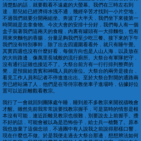
清楚點的話﹐就要觀看不遠處的大螢幕。我們在三時左右到
達﹐那兒給已經濟得水洩不通﹐幾經辛苦才找到一小片空地﹐
不過我們就要分開兩組坐。奔波了大半天﹐我們坐下來後第一
時間就是去拿食物。今次大會的安排十分好﹐我們每人有一個
盒子裝著我們這兩天的食糧﹐內裏有罐頭有一大排麵包﹐也有
用來夾麵包的香腸﹐分量足夠我們至少吃三餐。接下來的下午
我們沒有特別事幹﹐除了出去四週圍看看外﹐就只有睡午覺。
其實四週也沒有什麼好看﹐每個方向也是人山人海﹐以及放在
的大街路邊﹐像萬里長城般的流行廁所。大祭台有軍隊把守﹐
沒有通行証雖也接近不了。大祭台前方有一行行排列整齊的
凳﹐是預留給貴賓和神職人員的座位。大祭台的兩旁是後台﹐
看見工作人員和記者不停進進出出。至於大祭台對開的通路兩
旁已經站滿了人﹐他們是在等侍宗教坐車子進場時﹐佔據好位
置可以近距離觀看教宗。
我行了一會就回到團隊處午睡﹐睡到差不多教宗來開祝禱晚會
才醒。雖然先前我常常說要找教宗握手﹐可是當時的情形是根
本沒有可能﹐連近距離見教宗也很難﹐別要說去上前握手。攪
不好的話﹐可能會被以為是恐怖份子﹐給士兵一槍斃了。原本
我也放棄了這個念頭﹐不過團中有人說我之前說得那樣口響﹐
現在什麼也不做。於是我便走過去大祭台那邊﹐想想辨法如何