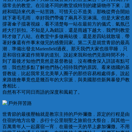
禱常去的教堂。在沿途不同的教堂或特別的建築物停下來﹐讀
經和唱詩來代表一站苦路。可惜天公不造美﹐那晚從齊合開始
就下著毛毛雨﹐幸好我們帶備了兩具不至淋濕。但是大家也都
撐著傘子擋著視線﹐看不清楚每一站在最前方的儀式﹐氣氛已
經大打折扣。不知是人為錯誤﹐還是雨越下越大﹐我們到教堂
時才做了八站。在教堂中多做兩站後﹐還是差四站就散場﹐帶
著好像還有件事末做完的感覺回家。第二天是就世青節的最高
潮﹐準備出發去Marienfield過夜。那天我們大家也很早睡﹐只
是和宿住家庭作簡單的道別。說起來我和他們見面時間不外﹐
到了最後才知他們竟然是基督教徒﹐沒有機會深入詳談有點可
惜﹐我也想多點了解他們熱心招待我們的原因。看來德國的基
督教徒﹐比起我常見北美華人圈子的那些容易相處得多。說起
來路德會畢竟也是幾百年的大宗派﹐與美國那些新興暴發戶教
會相比﹐
自然有不可同日而語的深度和風範了。
戶外拜苦路
世青節的最後壓軸就是教宗主持的戶外彌撒﹐原定的行程是由
住宿的地方出發﹐步行十公里朝聖之旅前住大祭台﹐與其他一
百萬青年人一起露宿一宵﹐在最後一天的早上參加彌撒。不用