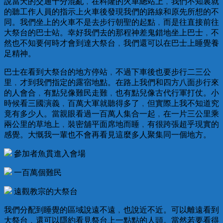
說當天的交通十分混亂﹐在科隆的火車總站上﹐我們不知裏就
的聽工作人員的指示上火車後發現我們的路線和原先所想的不
同。我們坐上的火車不是去步行朝聖的起點﹐而是往直接前往
大祭台的巴士站。幸好我們去的那程神差鬼錯地坐上巴士﹐不
然也不知要何時才會到達大祭台﹐我們還可以在巴士上睡覺養
足精神。
巴士在看到大祭台的地方停站﹐不過下車後也要步行二三公
里﹐才到我們指定的露宿地點。在路上我們和四方八面步行來
的人會合﹐有點兒像難民走難﹐也有點兒像古代行軍打仗。小
時候看三國演義﹐百萬大軍就聽得多了﹐但實際上我不知道究
竟有多少人。當親眼看過一百萬人集合一起﹐在一片三公里乘
兩公里的草地上﹐裝密舖平面席地而睡﹐有很跨張超乎現實的
感覺。大慨我一輩也不會再看見這麼多人聚集同一個地方。
參加者魚貫進入會場
一百萬個難民
遠觀教宗的大祭台
我們分配到睡覺的區域說遠不遠﹐也說近不近。可以離遠看到
大祭台﹐還可以隱約看見祭台上一點點的人頭。當然若要看得