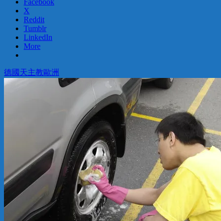
Facebook
X
Reddit
Tumblr
LinkedIn
More
德國
天主教
歐洲