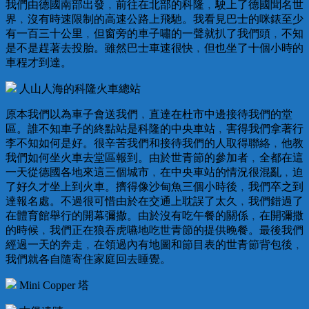
我們由德國南部出發﹐前往在北部的科隆﹐駛上了德國聞名世
界﹐沒有時速限制的高速公路上飛馳。我看見巴士的咪錶至少
有一百三十公里﹐但窗旁的車子嘯的一聲就扒了我們頭﹐不知
是不是趕著去投胎。雖然巴士車速很快﹐但也坐了十個小時的
車程才到達。
人山人海的科隆火車總站
原本我們以為車子會送我們﹐直達在杜市中邊接待我們的堂
區。誰不知車子的終點站是科隆的中央車站﹐害得我們拿著行
李不知如何是好。很辛苦我們和接待我們的人取得聯絡﹐他教
我們如何坐火車去堂區報到。由於世青節的參加者﹐全都在這
一天從德國各地來這三個城市﹐在中央車站的情況很混亂﹐迫
了好久才坐上到火車。擠得像沙甸魚三個小時後﹐我們卒之到
達報名處。不過很可惜由於在交通上耽誤了太久﹐我們錯過了
在體育館舉行的開幕彌撒。由於沒有吃午餐的關係﹐在開彌撒
的時候﹐我們正在狼吞虎嚥地吃世青節的提供晚餐。最後我們
經過一天的奔走﹐在領過內有地圖和節目表的世青節背包後﹐
我們就各自隨寄住家庭回去睡覺。
Mini Copper 塔