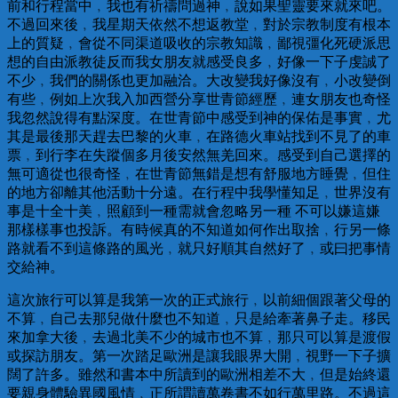
前和行程當中﹐我也有祈禱問過神﹐說如果聖靈要來就來吧。
不過回來後﹐我星期天依然不想返教堂﹐對於宗教制度有根本
上的質疑﹐會從不同渠道吸收的宗教知識﹐鄙視彊化死硬派思
想的自由派教徒反而我女朋友就感受良多﹐好像一下子虔誠了
不少﹐我們的關係也更加融洽。大改變我好像沒有﹐小改變倒
有些﹐例如上次我入加西營分享世青節經歷﹐連女朋友也奇怪
我忽然說得有點深度。在世青節中感受到神的保佑是事實﹐尤
其是最後那天趕去巴黎的火車﹐在路德火車站找到不見了的車
票﹐到行李在失蹤個多月後安然無羌回來。感受到自己選擇的
無可適從也很奇怪﹐在世青節無錯是想有舒服地方睡覺﹐但住
的地方卻離其他活動十分遠。在行程中我學懂知足﹐世界沒有
事是十全十美﹐照顧到一種需就會忽略另一種 不可以嫌這嫌
那樣樣事也投訴。有時候真的不知道如何作出取捨﹐行另一條
路就看不到這條路的風光﹐就只好順其自然好了﹐或曰把事情
交給神。
這次旅行可以算是我第一次的正式旅行﹐以前細個跟著父母的
不算﹐自己去那兒做什麼也不知道﹐只是給牽著鼻子走。移民
來加拿大後﹐去過北美不少的城市也不算﹐那只可以算是渡假
或探訪朋友。第一次踏足歐洲是讓我眼界大開﹐視野一下子擴
闊了許多。雖然和書本中所讀到的歐洲相差不大﹐但是始終還
要親身體驗異國風情﹐正所謂讀萬卷書不如行萬里路。不過這