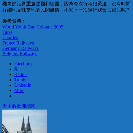
機會的話會重遊法國和德國﹐因為今次行程很緊迫﹐沒有時間
仔細地品味當地的民間風情。不知下一次遊行我會去那兒呢﹖
參考資料﹕
World Youth Day Cologne 2005
Taize
Lourdes
France Railways
Germany Railways
Belgium Railways
Facebook
X
Reddit
Tumblr
LinkedIn
More
天主教
歐洲
德國