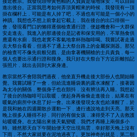
接近教宗。我發現頭帶黃色帽的人負責是場地保安﹐可以自由
進出後台。正當我思考如何弄頂黃帽來的時候﹐我發現有一頂
掛在欄杆上﹐可能是有人掉了吧﹐不過也有可能是一個小小的
神蹟。我想也不想上前拿起它載上﹐我在後台的出口徘徊一
會﹐發現看門口的懶得逐個檢查通行證﹐便趁機會和一大群保
安走進去。我進入的那邊後台是記者和保安用的﹐不單熱食供
應還有水廁﹐我也老實不客氣地拿杯熱咖啡喝。我嘗試著走過
去大祭台看看﹐但過不了通上大祭台路上的金屬探測器。那兒
的檢查可不像先前般兒戲﹐是由拿著機關槍的士兵責負﹐每一
個人也要出示通行證和搜身。我只好在大祭台下方近距離拍記
張照片﹐就出去回到大家身邊。
教宗當然不會陪我們過夜﹐他坐直升機走後大部份人也開始睡
覺。我嘗試睡了一會﹐但給流進睡袋裏的露水凍醒了﹐接著因
為太冷的關係﹐整個身子也在顫抖﹐沒有辨法再入睡。我想起
了後台的熱咖啡可以取暖﹐便起身再偷偷走進後台﹐結果在有
暖氣的廁所中休息了好一會。出來後發現女友也給凍醒了﹐於
是我和她在四週圍散步運動一下﹐邊行邊說地走到天亮。那天
晚上很多人睡得不好﹐同行的有個女孩﹐凍得受不了入去救護
站暖暖身。在太陽出來後天氣變暖﹐我們才再睡上兩個多小
時。雖然那天自下午開始便天空出現烏雲﹐幸好那天晚上沒有
下雨﹐不然大家就要在泥地過夜了。更加神奇的就是﹐第二朝