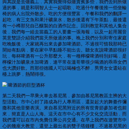
與其說是去做義工﹐其實我覺得似做貴賓多些﹐我們去到所做
過的事﹐就是和弱智人士一起唱歌﹐吃過什午餐後推一些坐輪
椅的病人出院外散步。吃的方便很豐富﹐午餐和我們的翻譯一
起吃﹐有三文魚和果汁礦泉水﹐散步後還有下午茶點﹐最後還
有一小樽那兒自己釀製的白酒作記念。回到教堂和其他人集合
後﹐我們每一組去當義工的人要畫一張海報﹐以及一起用麗音
英意雙語介紹我們當天所做過的事。晚上我們分別和寄住家庭
吃晚飯後﹐大家就再出來去參加啤酒節。不過很可惜我那時已
開始有點病﹐要在家中早點睡不能出去。聽女友說啤酒節很好
玩﹐每杯啤酒有一公升那麼大﹐有一種檸檬啤酒特別好喝﹐是
檸檬汁加礦泉水加啤酒﹐連平常在溫哥華很少喝酒的乖乖女們
也大讚好飲。而那些德國人可以喝極也不醉﹐男男女女還站在
檯上跳夢﹐熱鬧得很。
啤酒節的巨型酒杯
第二天我們一早乘火車去慕尼黑﹐參加由慕尼黑教區主辨的大
型活動。市中心封了路成為行人專用區﹐還架起大的舞臺作彌
撒和其他音樂表演。來自慕尼黑附近的所有世青節參加者也前
來﹐簡直是人山人海。這天在市中心有不少文化交流活動﹐而
我們還可以在市內免費任乘公共交通。在早上我們在遊覽市中
心的幾座大教堂﹐還登上最出名的雙子塔鐘樓﹐不過慕尼黑的