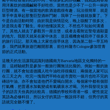
豬手和在香港到吃的不同﹐有很多肥肉亦很鹹﹐我就認為香港
用洋蔥炆的德國鹹豬手好吃些。當然也是少不了一公升一杯的
巨型啤酒。有一個當地的飲酒遊戲很有趣﹐玩法很簡單﹐就是
單手申直舉起那隻巨型酒杯鬥耐﹐我舉了一分鐘就放棄了。下
午是自由活動時間﹐由於我是病情惡化﹐晚上咳醒了很多次﹐
於是我去看了醫生。幸好他懂說英文﹐不然也不知如何溝通
了。其他人就去了參觀另一座古堡﹐或者去看附近聖母過顯靈
的地方。我那天就呆在家中休息﹐並且襯機會補寫停了很多天
的旅行日記。那天晚上大家也很早休息﹐因為第二朝一早五時
多﹐我們就乘旅遊巴離開那裏﹐前住科隆市Cologne參加世青
節的正式活動。
這幾天的生活讓我認識到德國南方Barvaria地區文化獨特的一
面﹐這經驗絕對是參加一般旅行團無法比擬的。例如一般的旅
行團﹐就不會知道德國人吃午油吃得很瘋狂﹐兩個老人家可以
在三天之內﹐吃完一塊我們平時在超市賣吃一個月也吃不完的
磚頭午油。亦不會知道他們不愛喝白開水﹐每個家中都有個部
打氣機﹐把普通水加氣變成有氣礦泉水才喝。另外我發現女孩
子的語言天份真的比較高﹐德國的學校和香港一樣﹐硬性規定
英語為必修科目。所以女仔的英語一般說得不錯﹐但男仔的英
語就完全聽不懂了。