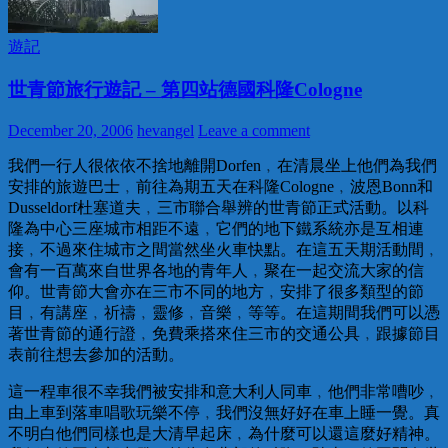
遊記
世青節旅行遊記 – 第四站德國科隆Cologne
December 20, 2006
hevangel
Leave a comment
我們一行人很依依不捨地離開Dorfen﹐在清晨坐上他們為我們
安排的旅遊巴士﹐前往為期五天在科隆Cologne﹐波恩Bonn和
Dusseldorf杜塞道夫﹐三市聯合舉辨的世青節正式活動。以科
隆為中心三座城市相距不遠﹐它們的地下鐵系統亦是互相連
接﹐不過來住城市之間當然坐火車快點。在這五天期活動間﹐
會有一百萬來自世界各地的青年人﹐聚在一起交流大家的信
仰。世青節大會亦在三市不同的地方﹐安排了很多類型的節
目﹐有講座﹐祈禱﹐靈修﹐音樂﹐等等。在這期間我們可以憑
著世青節的通行證﹐免費乘搭來住三市的交通公具﹐跟據節目
表前往想去參加的活動。
這一程車很不幸我們被安排和意大利人同車﹐他們非常嘈吵﹐
由上車到落車唱歌玩樂不停﹐我們沒無好好在車上睡一覺。真
不明白他們同樣也是大清早起床﹐為什麼可以還這麼好精神。