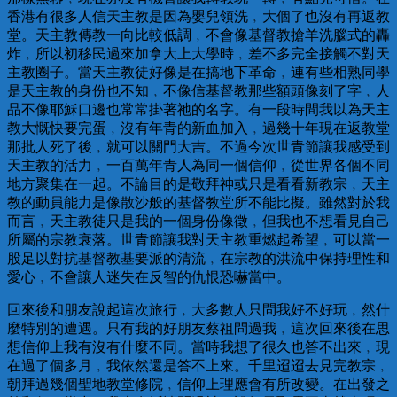
香港有很多人信天主教是因為嬰兒領洗﹐大個了也沒有再返教
堂。天主教傳教一向比較低調﹐不會像基督教搶羊洗腦式的轟
炸﹐所以初移民過來加拿大上大學時﹐差不多完全接觸不對天
主教圈子。當天主教徒好像是在搞地下革命﹐連有些相熟同學
是天主教的身份也不知﹐不像信基督教那些額頭像刻了字﹐人
品不像耶穌口邊也常常掛著祂的名字。有一段時間我以為天主
教大慨快要完蛋﹐沒有年青的新血加入﹐過幾十年現在返教堂
那批人死了後﹐就可以關門大吉。不過今次世青節讓我感受到
天主教的活力﹐一百萬年青人為同一個信仰﹐從世界各個不同
地方聚集在一起。不論目的是敬拜神或只是看看新教宗﹐天主
教的動員能力是像散沙般的基督教堂所不能比擬。雖然對於我
而言﹐天主教徒只是我的一個身份像徵﹐但我也不想看見自己
所屬的宗教衰落。世青節讓我對天主教重燃起希望﹐可以當一
股足以對抗基督教基要派的清流﹐在宗教的洪流中保持理性和
愛心﹐不會讓人迷失在反智的仇恨恐嚇當中。
回來後和朋友說起這次旅行﹐大多數人只問我好不好玩﹐然什
麼特別的遭遇。只有我的好朋友蔡祖問過我﹐這次回來後在思
想信仰上我有沒有什麼不同。當時我想了很久也答不出來﹐現
在過了個多月﹐我依然還是答不上來。千里迢迢去見完教宗﹐
朝拜過幾個聖地教堂修院﹐信仰上理應會有所改變。在出發之