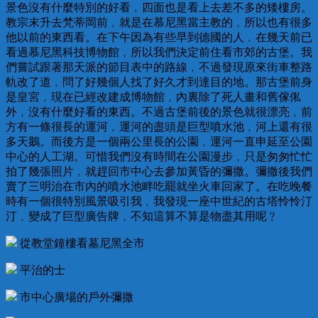
景色沒有什麼特別的好看﹐四面也是看上去差不多的矮樓房。
教宗末升去梵蒂岡前﹐就是在慕尼黑當主教的﹐所以也有很多
他以前的東西看。在下午因為有些早到德國的人﹐在幾天前已
看過慕尼黑科技博物館﹐所以我們決定前住看市郊的古堡。我
們嘗試跟著那天派的節目表中的路線﹐不過發現原來街車整路
軌改了道﹐問了好幾個人找了好久才到達目的地。那古堡前身
是皇宮﹐現在已經改建成博物館﹐內裏除了死人畫和舊傢俬
外﹐沒有什麼好看的東西。不過古堡前後的景色就很漂亮﹐前
方有一條很長的運河﹐運河的盡頭是巨型噴水池﹐河上還有很
多天鵝。而後方是一個兩公里長的公園﹐運河一直申延至公園
中心的人工湖。可惜我們沒有時間在公園漫步﹐只是匆匆忙忙
拍了幾張照片﹐就趕回市中心去參加黃昏的彌撒。彌撒後我們
賣了三明治在市內的噴水池畔吃罷就坐火車回家了。在吃晚餐
時有一個很特別風景吸引我﹐我發現一座中世紀的古塔怜怜汀
汀﹐變成了巨型廣告牌﹐不知這算不算是物盡其用呢﹖
從教堂鐘樓看墓尼黑全市
平治的士
市中心廣場的戶外彌撒