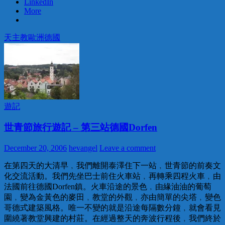
LinkedIn
More
天主教
歐洲
德國
遊記
世青節旅行遊記 – 第三站德國Dorfen
December 20, 2006
hevangel
Leave a comment
在第四天的大清早﹐我們離開泰澤住下一站﹐世青節的前奏文
化交流活動。我們先坐巴士前住火車站﹐再轉乘四程火車﹐由
法國前往德國Dorfen鎮。火車沿途的景色﹐由緣油油的葡萄
園﹐變為金黃色的麥田﹐教堂的外觀﹐亦由簡單的尖塔﹐變色
哥德式建築風格。唯一不變的就是沿途每隔數分鐘﹐就會看見
圍繞著教堂興建的村莊。在經過整天的奔波行程後﹐我們終於