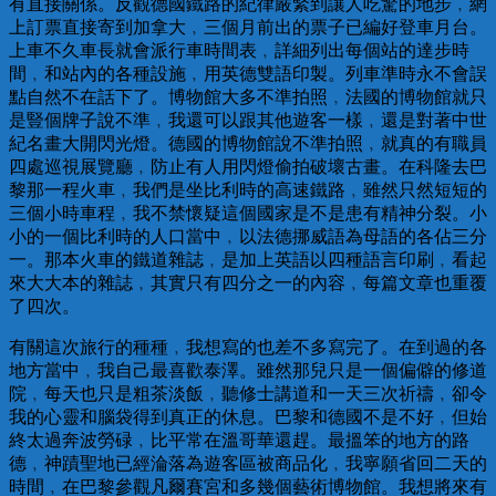
有直接關係。反觀德國鐵路的紀律嚴緊到讓人吃驚的地步﹐網
上訂票直接寄到加拿大﹐三個月前出的票子已編好登車月台。
上車不久車長就會派行車時間表﹐詳細列出每個站的達步時
間﹐和站內的各種設施﹐用英德雙語印製。列車準時永不會誤
點自然不在話下了。博物館大多不準拍照﹐法國的博物館就只
是豎個牌子說不準﹐我還可以跟其他遊客一樣﹐還是對著中世
紀名畫大開閃光燈。德國的博物館說不準拍照﹐就真的有職員
四處巡視展覽廳﹐防止有人用閃燈偷拍破壞古畫。在科隆去巴
黎那一程火車﹐我們是坐比利時的高速鐵路﹐雖然只然短短的
三個小時車程﹐我不禁懷疑這個國家是不是患有精神分裂。小
小的一個比利時的人口當中﹐以法德挪威語為母語的各佔三分
一。那本火車的鐵道雜誌﹐是加上英語以四種語言印刷﹐看起
來大大本的雜誌﹐其實只有四分之一的內容﹐每篇文章也重覆
了四次。
有關這次旅行的種種﹐我想寫的也差不多寫完了。在到過的各
地方當中﹐我自己最喜歡泰澤。雖然那兒只是一個偏僻的修道
院﹐每天也只是粗茶淡飯﹐聽修士講道和一天三次祈禱﹐卻令
我的心靈和腦袋得到真正的休息。巴黎和德國不是不好﹐但始
終太過奔波勞碌﹐比平常在溫哥華還趕。最搵笨的地方的路
德﹐神蹟聖地已經淪落為遊客區被商品化﹐我寧願省回二天的
時間﹐在巴黎參觀凡爾賽宮和多幾個藝術博物館。我想將來有