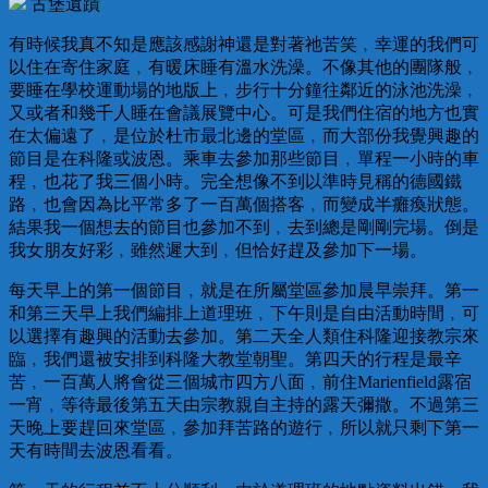
古堡遺蹟
有時候我真不知是應該感謝神還是對著祂苦笑﹐幸運的我們可
以住在寄住家庭﹐有暖床睡有溫水洗澡。不像其他的團隊般﹐
要睡在學校運動場的地版上﹐步行十分鐘往鄰近的泳池洗澡﹐
又或者和幾千人睡在會議展覽中心。可是我們住宿的地方也實
在太偏遠了﹐是位於杜市最北邊的堂區﹐而大部份我覺興趣的
節目是在科隆或波恩。乘車去參加那些節目﹐單程一小時的車
程﹐也花了我三個小時。完全想像不到以準時見稱的德國鐵
路﹐也會因為比平常多了一百萬個搭客﹐而變成半癱瘓狀態。
結果我一個想去的節目也參加不到﹐去到總是剛剛完場。倒是
我女朋友好彩﹐雖然遲大到﹐但恰好趕及參加下一場。
每天早上的第一個節目﹐就是在所屬堂區參加晨早崇拜。第一
和第三天早上我們編排上道理班﹐下午則是自由活動時間﹐可
以選擇有趣興的活動去參加。第二天全人類住科隆迎接教宗來
臨﹐我們還被安排到科隆大教堂朝聖。第四天的行程是最辛
苦﹐一百萬人將會從三個城市四方八面﹐前住Marienfield露宿
一宵﹐等待最後第五天由宗教親自主持的露天彌撒。不過第三
天晚上要趕回來堂區﹐參加拜苦路的遊行﹐所以就只剩下第一
天有時間去波恩看看。