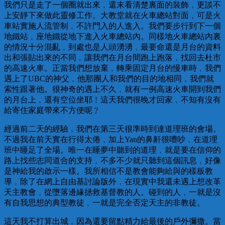
我們只是走了一個圈就出來﹐還末看清楚裏面的裝飾﹐更談不
上安靜下來做此靈修工作。大教堂就在火車總站對面﹐可是火
車站實施人流管制﹐不許門入的人進入。我們要步行到下一個
地鐵站﹐座地鐵從地下進入火車總站內。同樣地火車總站內裏
的情況十分混亂﹐到處也是人頭湧湧﹐最要命還是月台的資料
出和張貼出來的不同﹐讓我們在月台間跑上跑落﹐找回去杜市
的高速火車。正當我們想放棄﹐轉乘固定月台的慢車時﹐我們
遇上了UBC的神父﹐他那團人和我們的目的地相同﹐我們就
索性跟著他。很神奇的遇上不久﹐就有一例高速火車開到我們
的月台上﹐還有空位坐耶﹗這天我們很晚才回家﹐不知有沒有
給寄住家庭帶來不方便呢﹖
經過前二天的經驗﹐我們在第三天很準時到達道理班的會場。
不過我在前天實在行得太倦﹐加上Yan的鼻鼾很嘈吵﹐在道理
班中睡足了全場。唯一在睡夢中聽到的道理﹐就是要在信仰的
路上找些志同道合的支持﹐不多不少就只聽到這個訊息﹐好像
是神給我的啟示一樣。我所相信不是教會能夠給與的樣板教
導﹐除了在網上自由基討論版外﹐在現實中我還未遇上想改革
天主教會﹐從墮落邊緣拯救基督教的人。碰到的人﹐一就是沒
有自我思想的典型教徒﹐一就是完全否定天主的非教徒。
這天我不打算出城﹐因為還要留點精力給最後的戶外彌撒。當