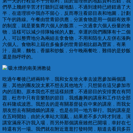
第一天的行程並不十分順利﹐由於道理班的地點資料出錯﹐我
們早上幾經辛苦才打聽到正確地點﹐不過到達時已經錯過了大
半﹐在道理班中我亦不留心﹐反而專注看節目表和地圖﹐計劃
下午的路線。午餐由世青節供應﹐分派食物是用一個頗有效率
的制度﹐就是要集齊六個人的飯票﹐一次過拿六個人份量的食
物﹐這樣可以減少排隊輪候的人數。幸運的我們團隊有十二個
人﹐可以整齊地分為兩組去拿食物﹐不用和陌生人左併右湊夠
六個人。食物和上屆在多倫多的世青節相比頗為豐富﹐有果
汁﹐蘋果﹐麵包﹐香腸和炒飯﹐分午晚兩餐吃﹐難得的是炒飯
還是熱呼呼的。
吸水煙的南美洲教徒
吃過午餐後已經兩時半﹐我和女友坐火車去波恩參加兩個講
座﹐其他的團友說太累不想去其他地方﹐只想留在這兒參加市
內的活動。原本我也不想這樣頻撲﹐不過節目的安排實在有問
題﹐杜市中只有音樂類的節目﹐我感趣興的講座和工作坊全部
在科隆或波恩。我想去的是有關基督徒在中東的講座﹐而我女
朋友想去有關婚姻的講座﹐也是在同一地方舉行。我的講座是
在五時開始﹐由於火車站大混亂﹐結果差不多六時才到達。演
講室滿座不許我入場﹐而另外那個講座雖然已開場﹐幸好在七
時還有另一場。我們就在附近逛逛打發時間﹐順道去看貝多芬