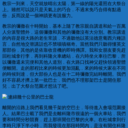
教宗一到來﹐天空就放晴出太陽﹐第一線的陽光還照在大祭台
上。雖然可以說只是天氣上的巧合﹐不過末免巧合得有點過
份﹐反而說是一個神蹟更有說服力。
教宗的彌撒在十時開始﹐基本上隨了教宗親自講道和給一百萬
人分派聖體外﹐這個彌撒和其他的彌撒沒有大分別。教宗講道
的內容是很大路的老生常談﹐不過聽他以英法德意葡西六種語
言﹐自然地交替講話也不禁嘖嘖稱奇。當然我們只聽得懂英文
那部份﹐其他的是依靠收音機的即時傳譯。我和女朋友要先趕
回杜城拿行李﹐再到科隆火車總站﹐在六時坐火車往巴黎﹐所
以彌撒還未完便和其他人道別﹐在大路口找神父趕快領過聖體
便離開。走的那程比來的時候更加混亂﹐來的時候大家在不同
的時候到達﹐但大部份人也是在十二時彌撒完結時離開。我們
好不容易才擠上第一批巴士﹐我們也不理那架巴士是開住那
兒﹐出了大祭台范圍才想法了吧。
連綿幾十公里的巴士龍
離開的沿路上我們看見幾千架的空巴士﹐等待進入會場范圍接
人。結果巴士載了我們是去離科隆市很遠的一個火車站﹐我們
要和時間分秒競賽﹐趕上那班開住巴黎的火車。在杜城拿到行
李時只淨下半小時﹐而我發現在那段時間內﹐是沒有開住科隆