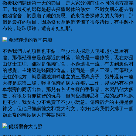
撒後我們開始第一天的節目﹐是大家分別前住不同的地方當義
工。我最初的選擇是想去探望退休的修女﹐不過女朋友想去看
傷殘宿舍﹐於是順了她的意思。後來從去探修女的人得知﹐那
個是最好的項目﹐因為修女為他們準備了很多禮物﹐有手製小
布袋﹐唸珠項鍊﹐還有布娃娃耶。
金碧輝璜的教堂祭壇
不過我們去的項目也不錯﹐至少比去探老人院和起小鳥屋有
趣。那傷殘宿舍是在鄰近的村落﹐前身是一座修院﹐現在亦是
由修士主理。雖說是傷殘宿舍﹐不過環境一流﹐有去到渡假村
的感覺。主建築是醫院和食堂﹐後面是一個人工湖﹐而傷殘人
士住的地方﹐就是圍繞湖畔建立的三層高房子。另外還有一座
大樓是庇護工場﹐輕度傷殘的病人在那兒工作﹐製成品有在停
車場旁的商店出售。那兒有各式各樣的手製品﹐木製品佔大多
數﹐有很多有趣益智的玩具﹐但陶瓷裝飾品和手織的絲巾地氈
也不少﹐我女友少不免賣了不少小玩意。傷殘宿舍的主持是個
神父﹐但他只懂講德文和意大利文﹐幸好他為我們安排了一個
頗正常的輕度病人作英語翻譯。
傷殘宿舍大合照