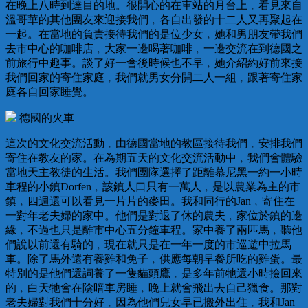
在晚上八時到達目的地。很開心的在車站的月台上﹐看見來自
溫哥華的其他團友來迎接我們﹐各自出發的十二人又再聚起在
一起。在當地的負責接待我們的是位少女﹐她和男朋友帶我們
去市中心的咖啡店﹐大家一邊喝著咖啡﹐一邊交流在到德國之
前旅行中趣事。談了好一會後時候也不早﹐她介紹約好前來接
我們回家的寄住家庭﹐我們就男女分開二人一組﹐跟著寄住家
庭各自回家睡覺。
德國的火車
這次的文化交流活動﹐由德國當地的教區接待我們﹐安排我們
寄住在教友的家。在為期五天的文化交流活動中﹐我們會體驗
當地天主教徒的生活。我們團隊選擇了距離慕尼黑一約一小時
車程的小鎮Dorfen﹐該鎮人口只有一萬人﹐是以農業為主的市
鎮﹐四週還可以看見一片片的麥田。我和同行的Jan﹐寄住在
一對年老夫婦的家中。他們是對退了休的農夫﹐家位於鎮的邊
緣﹐不過也只是離市中心五分鐘車程。家中養了兩匹馬﹐聽他
們說以前還有騎的﹐現在就只是在一年一度的市巡遊中拉馬
車。除了馬外還有養雞和免子﹐供應每朝早餐所吃的雞蛋。最
特別的是他們還詞養了一隻貓頭鷹﹐是多年前牠還小時撿回來
的﹐白天牠會在陰暗車房睡﹐晚上就會飛出去自己獵食。那對
老夫婦對我們十分好﹐因為他們兒女早已搬外出住﹐我和Jan