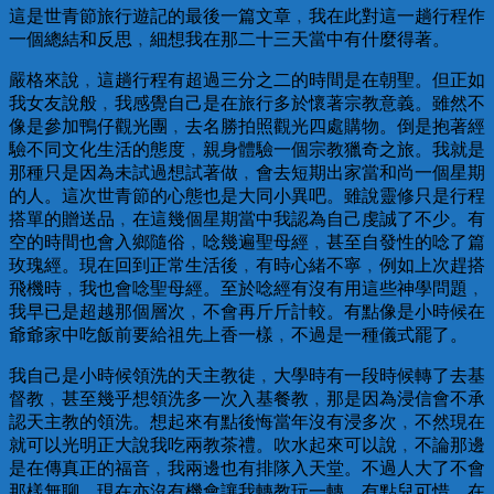
這是世青節旅行遊記的最後一篇文章﹐我在此對這一趟行程作
一個總結和反思﹐細想我在那二十三天當中有什麼得著。
嚴格來說﹐這趟行程有超過三分之二的時間是在朝聖。但正如
我女友說般﹐我感覺自己是在旅行多於懷著宗教意義。雖然不
像是參加鴨仔觀光團﹐去名勝拍照觀光四處購物。倒是抱著經
驗不同文化生活的態度﹐親身體驗一個宗教獵奇之旅。我就是
那種只是因為未試過想試著做﹐會去短期出家當和尚一個星期
的人。這次世青節的心態也是大同小異吧。雖說靈修只是行程
搭單的贈送品﹐在這幾個星期當中我認為自己虔誠了不少。有
空的時間也會入鄉隨俗﹐唸幾遍聖母經﹐甚至自發性的唸了篇
玫瑰經。現在回到正常生活後﹐有時心緒不寧﹐例如上次趕搭
飛機時﹐我也會唸聖母經。至於唸經有沒有用這些神學問題﹐
我早已是超越那個層次﹐不會再斤斤計較。有點像是小時候在
爺爺家中吃飯前要給祖先上香一樣﹐不過是一種儀式罷了。
我自己是小時候領洗的天主教徒﹐大學時有一段時候轉了去基
督教﹐甚至幾乎想領洗多一次入基餐教﹐那是因為浸信會不承
認天主教的領洗。想起來有點後悔當年沒有浸多次﹐不然現在
就可以光明正大說我吃兩教茶禮。吹水起來可以說﹐不論那邊
是在傳真正的福音﹐我兩邊也有排隊入天堂。不過人大了不會
那樣無聊﹐現在亦沒有機會讓我轉教玩一轉﹐有點兒可惜。在