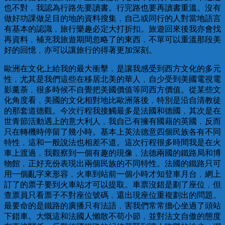
也不對﹐我認為行路先要讀書。行完路也要再讀書重溫。沒有
做好功課做足目的地的資料搜集﹐自己或同行的人對當地語言
有基本的認識﹐旅行樂趣必定大打折扣。旅遊回來後我亦會找
再資料﹐補充我旅遊期間忽略了的東西﹐不單可以重溫那段美
好的回憶﹐亦可以讓旅行的得著更加深刻。
歐洲在文化上給我的最大衝擊﹐是讓我感受到西方文化的多元
性﹐尤其是我們這些在移居北美的華人﹐自少受到美國電視電
影薰荼﹐很多時候不自覺把美國價值等同西方價值。從某些文
化角度看﹐美國的文化相對地比歐洲落後﹐特別是沿自清教徒
的那套道德觀。今次行程我接觸最多是法國和德國﹐其次是在
世青節活動遇上的意大利人﹐我自己有擁有國藉的英國﹐反而
只在轉機時停留了幾小時。基本上英法德意四個民族各有不同
特性﹐這和一般說法也相差不道。這次行程很多時間我是在火
車上渡過﹐我觀察到一個有趣的現像﹐法德兩國的鐵路局和博
物館﹐正好充份表現出兩個民族的不同特性。法國的鐵路只可
用一個亂字來形容﹐火車到站前一個小時才知登車月台﹐網上
訂了的票子要到火車站才可以提取。車票沒錯是劃了座位﹐但
查票員只看票子不對座位號碼﹐還出現座位重複劃出的問題。
最要命的是鐵路的廣播只有法語﹐害我們常常擔心坐過了頭站
下錯車。大慨這和法國人懶散不苟小節﹐並對法文自傲的態度