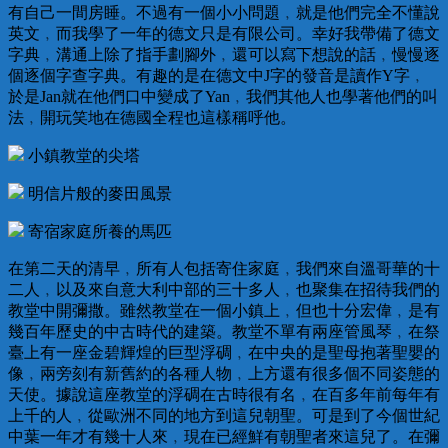
有自己一間房睡。不過有一個小小問題﹐就是他們完全不懂說
英文﹐而我學了一年的德文只是有限公司。幸好我帶備了德文
字典﹐溝通上除了指手劃腳外﹐還可以寫下想說的話﹐慢慢逐
個逐個字查字典。有趣的是在德文中J字的發音是讀作Y字﹐
於是Jan就在他們口中變成了Yan﹐我們其他人也學著他們的叫
法﹐開玩笑地在德國全程也這樣稱呼他。
小鎮教堂的尖塔
明信片般的麥田風景
寄宿家庭所養的馬匹
在第二天的清早﹐所有人包括寄住家庭﹐我們來自溫哥華的十
二人﹐以及來自意大利中部的三十多人﹐也聚集在招待我們的
教堂中開彌撒。雖然教堂在一個小鎮上﹐但也十分宏偉﹐是有
幾百年歷史的中古時代的建築。教堂不單有兩座管風琴﹐在祭
臺上有一座金碧輝煌的巨型浮碉﹐在中央的是聖母抱著聖嬰的
像﹐兩旁刻有新舊約的各種人物﹐上方還有很多個不同姿態的
天使。據說這座教堂的浮碉在古時很有名﹐在百多年前每年有
上千的人﹐從歐洲不同的地方到這兒朝聖。可是到了今個世紀
中葉一年才有幾十人來﹐現在已經鮮有朝聖者來這兒了。在彌