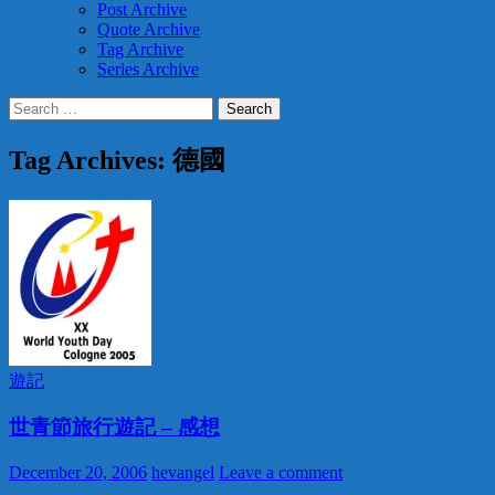
Post Archive
Quote Archive
Tag Archive
Series Archive
Search
for:
Tag Archives: 德國
遊記
世青節旅行遊記 – 感想
December 20, 2006
hevangel
Leave a comment