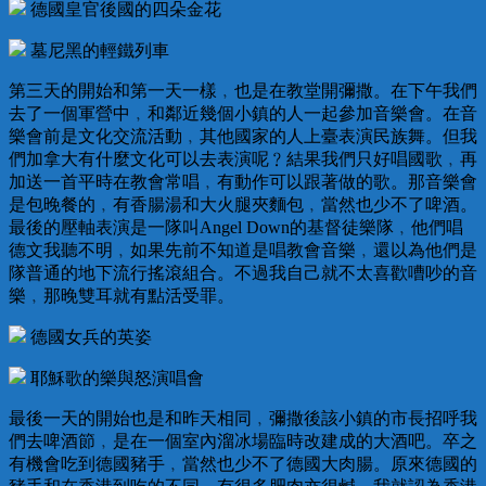
德國皇官後國的四朵金花
墓尼黑的輕鐵列車
第三天的開始和第一天一樣﹐也是在教堂開彌撒。在下午我們
去了一個軍營中﹐和鄰近幾個小鎮的人一起參加音樂會。在音
樂會前是文化交流活動﹐其他國家的人上臺表演民族舞。但我
們加拿大有什麼文化可以去表演呢﹖結果我們只好唱國歌﹐再
加送一首平時在教會常唱﹐有動作可以跟著做的歌。那音樂會
是包晚餐的﹐有香腸湯和大火腿夾麵包﹐當然也少不了啤酒。
最後的壓軸表演是一隊叫Angel Down的基督徒樂隊﹐他們唱
德文我聽不明﹐如果先前不知道是唱教會音樂﹐還以為他們是
隊普通的地下流行搖滾組合。不過我自己就不太喜歡嘈吵的音
樂﹐那晚雙耳就有點活受罪。
德國女兵的英姿
耶穌歌的樂與怒演唱會
最後一天的開始也是和昨天相同﹐彌撒後該小鎮的市長招呼我
們去啤酒節﹐是在一個室內溜冰場臨時改建成的大酒吧。卒之
有機會吃到德國豬手﹐當然也少不了德國大肉腸。原來德國的