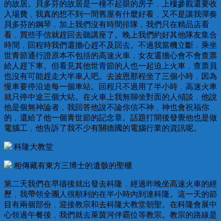
的故居。貝多芬的故居是一橦不起眼的房子﹐上樓參觀還要收
入場費﹐我真的想不到一間舊屋有什麼好看﹐又不是讓我彈奏
貝多芬的鋼琴﹐加上我們沒有時間排隊﹐我們只在精品店看
看﹐買些手信就趕回去聽講座了。晚上我們約好其他隊友集合
時間﹐回程時我們還擔心趕不及回去。不過我當機立斷﹐乘坐
世青節通行證原本不包括的高速火車﹐女友還擔心會不會查票
給人趕下車。但看見其他世青節的人也一起迫上火車﹐查票員
也沒有可能趕走大半車人吧。去波恩那程坐了三個小時﹐因為
慢車要停沿途每一個車站。回程只不過用了半小時﹐高速火車
就只停中途三個大站。在火車上我無聊坐對面的人傾談﹐他說
他是個無神論者﹐我回答他說不論你信不神﹐神也會祝福你
的﹐還給了他一個青世節的記念章。話題打開後發覺他也是做
電腦工﹐他告訴了我不少有關德國的電腦行業的資訊呢。
科隆大教堂
相傳藏有東方三博士的遺骸的聖櫃
第二天我們在早禱後就出發去科隆﹐經過昨晚坐高速火車的經
歷﹐我帶領全團人很順利的在半小時內到達科隆。這一天的節
目有兩個部份﹐迎接教宗和去科隆大教堂朝聖。在科隆會展中
心領過午餐後﹐我們就去萊茵河伴霸位等教宗。教宗的路線是