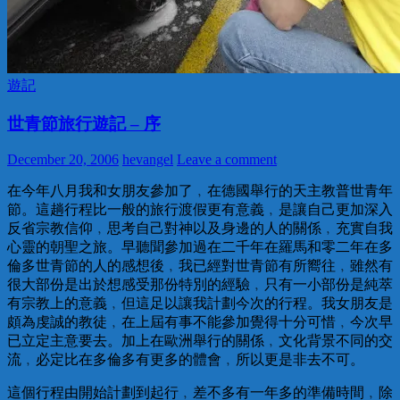
遊記
世青節旅行遊記 – 序
December 20, 2006
hevangel
Leave a comment
在今年八月我和女朋友參加了﹐在德國舉行的天主教普世青年
節。這趟行程比一般的旅行渡假更有意義﹐是讓自己更加深入
反省宗教信仰﹐思考自己對神以及身邊的人的關係﹐充實自我
心靈的朝聖之旅。早聽聞參加過在二千年在羅馬和零二年在多
倫多世青節的人的感想後﹐我已經對世青節有所嚮往﹐雖然有
很大部份是出於想感受那份特別的經驗﹐只有一小部份是純萃
有宗教上的意義﹐但這足以讓我計劃今次的行程。我女朋友是
頗為虔誠的教徒﹐在上屆有事不能參加覺得十分可惜﹐今次早
已立定主意要去。加上在歐洲舉行的關係﹐文化背景不同的交
流﹐必定比在多倫多有更多的體會﹐所以更是非去不可。
這個行程由開始計劃到起行﹐差不多有一年多的準備時間﹐除