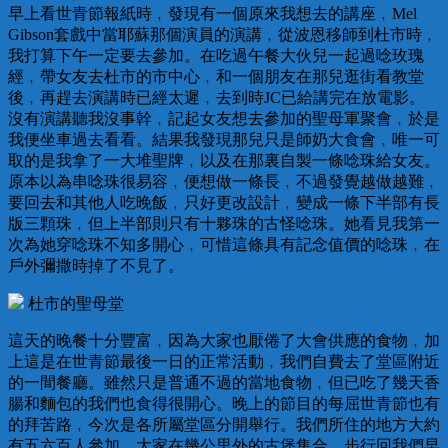
早上看世青節報紙時﹐發現有一個原來我想去的講座﹐Mel
Gibson套戲中當耶蘇那個演員的演講﹐從波恩移師到杜市時﹐
我打算下午一定要去參加。在吃過午餐大伙兒一起過唸玫瑰
經﹐帶女友去杜市的市中心﹐和一個朋友在那兒逛街看教堂
後﹐再趕去演講時已經太遲﹐去到時JC已給講完在放電影。
沒有演講聽我沒事幹﹐記起女友想去參加的聖母軍聚會﹐於是
我便坐車過去看看。結果我發現那兒只是師奶大食會﹐唯一可
取的是我拿了一大堆聖牌﹐以及在那裏自製一條唸珠給女友。
原本以為串唸珠很易容﹐便想做一條長﹐不過發覺越做越難﹐
要回去和其他人吃晚飯﹐只好更改設計﹐變成一條下半部有長
版三顆珠﹐但上半部則只有十夥珠的古怪唸珠。她看見我第一
次為她穿唸珠不知多開心﹐可惜這條具有記念值價的唸珠﹐在
戶外彌撒時掉了不見了。
杜市的聖母堂
這天的晚餐十分豐富﹐因為大家也厭倦了大會供應的食物﹐加
上這是在世青節最後一日的正常活動﹐我們自費去了堂區附近
的一間餐廳。雖然只是普通不過的當地食物﹐但已吃了幾天香
腸和麵包的我們也食得很開心。晚上的節目的每屈世青節也有
的拜苦路﹐今次是各所屬堂區分開舉行。我們所住的地方大約
有五六百人參加﹐大家在幾公里外的古堡集合﹐步行回我們早