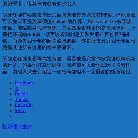
的初學者，但與事實就有多少出入。
另外狂徒有幅圖表指出加減息與股市升跌沒有關係，但他竟然
可以隻口不提股票價值multiple的計算，與discount rate有直接
關係。那幅圖看似無關係，是因為股市炒賣的是市場預期，只
要把時間軸shift前，就可以看到利息升跌與股市百份百的關
係。而過去四十年的超長減息週期，亦是股市最近四十年回報
跑贏其他所有資產的最主要原因。
不知道狂徒會否再寫投資書，還是他過完當作家癮後就轉玩新
的玩意。如果他打算出續集，我希望可以看他寫因子投資理
論，由淺入深去介紹這一個很有趣但不一定賺錢的投資項目。
Facebook
X
Reddit
Tumblr
LinkedIn
More
投資
理財
書評