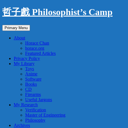
Skip
哲子戲 Philosophist’s Camp
to
content
Search
Primary Menu
About
Horace Chan
horace.org
Featured Articles
Privacy Policy
My Library
Toys
Anime
Software
Books
CD
Firearms
Useful Jargons
My Research
Verification
Master of Engineering
Philosophy
Archives