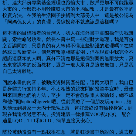
析。連大部份專業基金經理也跑輸大市，散戶更加不可能跑贏
大市的，什麼都不用幹賺取大市的平均回報，才是最有效率的
投資方法。在我的生活圈子接觸到大部份人中，這是被公認為
「阿媽係女人」的真理，長線投資不就應該是這樣嗎？
這本書的目標讀者的台灣人，我人在海外書中實際操作與我無
關，索性略過跳看。館長在書中寫一些理財大道理，我是百份
之百認同的，只是真的有人笨得不懂這些顯淺的道理嗎？在網
絡或日常新聞中，偶然有報導相關案例，但在現實中我完全不
認識這麼笨的人啊。真分不清楚那是把個別案例無限放大，寫
出來當課本的反面教材，還是一般大眾真是這麼無知，只是我
自已太過離地。
回說本書的內容，被動投資與資產分配，這兩大項目，我自已
是身體力行支持多年。不太相熟的親友問起投資事宜時，最佳
用來回應他們的方法，至少一定不會教錯累人家輸錢，總不成
和他們聊option和greeks吧。從前我教了一個朋友玩option，結
果他玩到身家一天內十幾%上落，肯好最終沒有輸掉身家，到
現在我還很過意不去。投資建議一律推薦VOO配QQQ，配合
適量LQD，TLT和GLD，簡單直接又安心。
關於被動投資有一點我很在意，就是狂徒書中所說的，過去歷