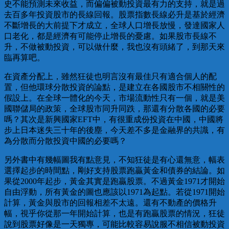
史不能預測未來收益，而偏偏被動投資最有力的支持，就是過
去百多年投資股市的長線回報。股票指數長線必升是基於經濟
不斷增長的大前提下才成立，全球人口增長放慢，發達國家人
口老化，都是經濟有可能停止增長的憂慮。如果股市長線不
升，不做被動投資，可以做什麼，我也沒有頭緒了，到那天來
臨再算吧。
在資產分配上，雖然狂徒也明言沒有最佳只有適合個人的配
置，但他環球分散投資的論點，是建立在各國股市不相關性的
假設上。在全球一體化的今天，市場流動性只有一個，就是美
國聯儲局的政策，全球股市同升同跌，那還有分散各國的必要
嗎？其次是新興國家EFT中，有很重成份投資在中國，中國將
步上日本迷失三十年的後塵，今天差不多是金融界的共識，有
為分散而分散投資中國的必要嗎？
另外書中有幾幅圖我有點意見，不知狂徒是有心還無意，幅表
選擇起步的時間點，剛好支持股票跑贏黃金和債券的結論。如
果從2000年起步，黃金其實是跑贏股票。不過黃金1971才開始
自由浮動，所有黃金的圖也應該以1971為起點。若從1971開始
計算，黃金與股市的回報相差不太遠。還有不動產的價格升
幅，視乎你從那一年開始計算，也是有跑贏股票的情況，狂徒
說到股票好像是一天獨專，可能比較容易說服不相信被動投資