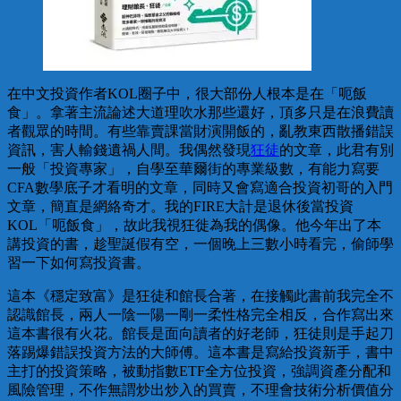
在中文投資作者KOL圈子中，很大部份人根本是在「呃飯
食」。拿著主流論述大道理吹水那些還好，頂多只是在浪費讀
者觀眾的時間。有些靠賣課當財演開飯的，亂教東西散播錯誤
資訊，害人輸錢遺禍人間。我偶然發現
狂徒
的文章，此君有別
一般「投資專家」，自學至華爾街的專業級數，有能力寫要
CFA數學底子才看明的文章，同時又會寫適合投資初哥的入門
文章，簡直是網絡奇才。我的FIRE大計是退休後當投資
KOL「呃飯食」，故此我視狂徙為我的偶像。他今年出了本
講投資的書，趁聖誕假有空，一個晚上三數小時看完，偷師學
習一下如何寫投資書。
這本《穩定致富》是狂徒和館長合著，在接觸此書前我完全不
認識館長，兩人一陰一陽一剛一柔性格完全相反，合作寫出來
這本書很有火花。館長是面向讀者的好老師，狂徒則是手起刀
落踢爆錯誤投資方法的大師傅。這本書是寫給投資新手，書中
主打的投資策略，被動指數ETF全方位投資，強調資產分配和
風險管理，不作無謂炒出炒入的買賣，不理會技術分析價值分