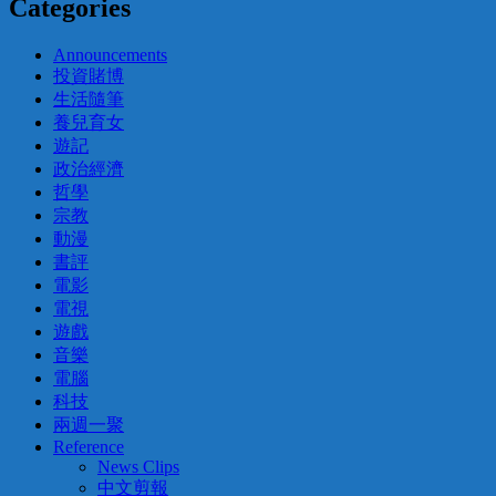
Categories
Announcements
投資賭博
生活隨筆
養兒育女
遊記
政治經濟
哲學
宗教
動漫
書評
電影
電視
遊戲
音樂
電腦
科技
兩週一聚
Reference
News Clips
中文剪報