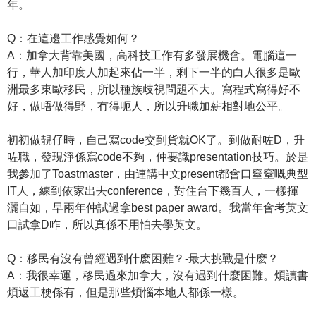
年。
Q：在這邊工作感覺如何？
A：加拿大背靠美國，高科技工作有多發展機會。電腦這一
行，華人加印度人加起來佔一半，剩下一半的白人很多是歐
洲最多東歐移民，所以種族歧視問題不大。寫程式寫得好不
好，做唔做得野，冇得呃人，所以升職加薪相對地公平。
初初做靚仔時，自己寫code交到貨就OK了。到做耐咗D，升
咗職，發現淨係寫code不夠，仲要識presentation技巧。於是
我參加了Toastmaster，由連講中文present都會口窒窒嘅典型
IT人，練到依家出去conference，對住台下幾百人，一樣揮
灑自如，早兩年仲試過拿best paper award。我當年會考英文
口試拿D咋，所以真係不用怕去學英文。
Q：移民有沒有曾經遇到什麽困難？-最大挑戰是什麽？
A：我很幸運，移民過來加拿大，沒有遇到什麼困難。煩讀書
煩返工梗係有，但是那些煩惱本地人都係一樣。