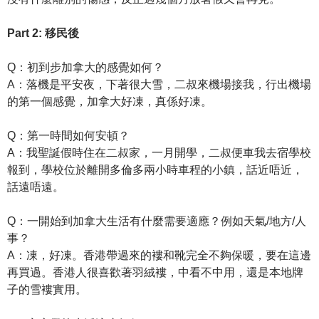
Part 2: 移民後
Q：初到步加拿大的感覺如何？
A：落機是平安夜，下著很大雪，二叔來機場接我，行出機場
的第一個感覺，加拿大好凍，真係好凍。
Q：第一時間如何安頓？
A：我聖誕假時住在二叔家，一月開學，二叔便車我去宿學校
報到，學校位於離開多倫多兩小時車程的小鎮，話近唔近，
話遠唔遠。
Q：一開始到加拿大生活有什麼需要適應？例如天氣/地方/人
事？
A：凍，好凍。香港帶過來的褸和靴完全不夠保暖，要在這邊
再買過。香港人很喜歡著羽絨褸，中看不中用，還是本地牌
子的雪褸實用。