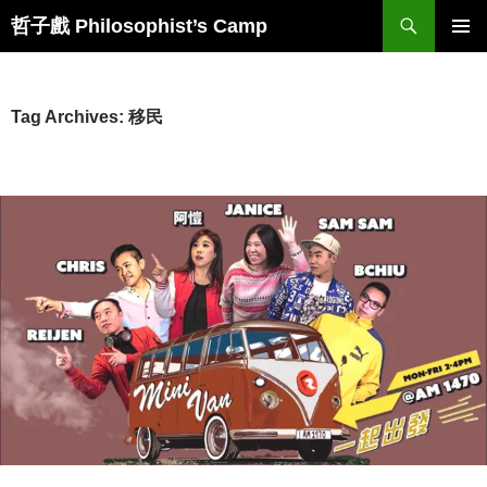
Skip
Search
哲子戲 Philosophist’s Camp
to
PRIMAR
content
MENU
Tag Archives: 移民