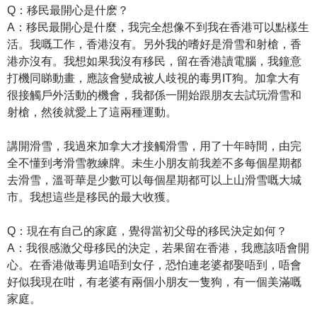
Q：移民最開心是什麽？
A：移民最開心是什麼，我完全想像不到我在香港可以點樣生
活。我嘅工作，香港沒有。另外我的嗜好是滑雪和射槍，香
港亦沒有。我想如果我沒有移民，留在香港讀電腦，我鐘意
打機同睇動畫，應該會變成被人歧視的毒男IT狗。加拿大有
很接觸戶外活動的機會，我都係一開始跟朋友去試玩滑雪和
射槍，然後就愛上了這兩種運動。
講開滑雪，我過來加拿大才接觸滑雪，用了十年時間，由完
全不懂到考滑雪教練牌。未生小朋友前我差不多每個星期都
去滑雪，溫哥華是少數可以每個星期都可以上山滑雪嘅大城
市。我想這些是移民的最大收獲。
Q：現在有自己的家庭，覺得當初父母的移民決定如何？
A：我很感激父母移民的決定，若果留在香港，我應該唔會開
心。在香港做毒男追唔到女仔，恐怕連老婆都娶唔到，唔會
好似我現在咁，有老婆有兩個小朋友一隻狗，有一個美滿嘅
家庭。