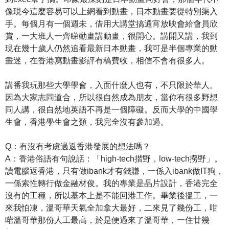
像現今這麼容易可以上網看到動畫，日本動畫要從特別渠入
手。每個月有一個週未，借用大講堂搞通宵放映會給會員欣
賞，一大班人一齊睇動畫講動畫，很開心。講開又講，我到
現在幾十歲人仍然追看最新日本動畫，我可是半個專業的動
畫迷，在香港寫動畫影評有稿費收，相信不會有很多人。
講番我玩那些大學學會，入面什麼人也有，不只限於華人。
因為大家志同道合，所以很自然成為朋友，當你有很多野想
同人講，很自然地英語不再是一個障礙。反而大學的中國學
生會，香港學生會之類，我完全沒有參加過。
Q：有沒有考慮過返香港發展的想法嗎？
A：香港俗語有句說話：「high-tech揩野，low-tech撈野」。
讀電腦返香港，只有做ibank才有錢賺，一係入ibank做IT狗，
一係索性轉行做金融材俊。我的專業是晶片設計，香港完全
沒有的工種，所以基本上是不能回港工作。畢業後搵工，一
來我怕凍，溫哥華天氣全加拿大最好，二來見了幾份工，咁
啱溫哥華那份人工最高，於是便過來了溫哥華，一住廿幾