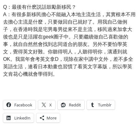
Q：最後有什麽説話鼓勵新移民？
A：有很多新移民擔心不能融入本地主流生活，其實根本不用
去擔心主流是什麼，只要做回自已就好了。用我自己做例
子，在香港時我是宅男毒男從來不是主流，移民過來加拿大
後也是只是活躍在geek圈子中。只要繼續做自己喜歡做的
事，就自自然然會找到志同道合的朋友。另外不要怕學英
文，覺得英文好難。你聽得明人，人聽得明你，溝通到就
OK。我當年會考英文拿D，現除在家中講中文外，差不多全
英語生活，連看日本動畫也習慣了看英文字幕版，所以學英
文肯花心機就會學得到。
Facebook
X
Reddit
Tumblr
LinkedIn
More