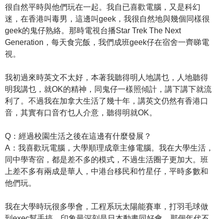
很自然平時與他們玩在一起。我自已喜歡電腦，又是科幻
迷，在香港叫毒男，這邊叫geek，我很自然地與幾個同樣很
geek的鬼仔熟絡。那時電視台播Star Trek The Next
Generation，每天食完飯，我們成班geek仔在宿舍一齊睇電
視。
我初過來時英文不太好，本著我聽得明人地講乜，人地聽得
明我講乜，就OK的精神，同鬼仔一樣照傾計，講下講下就流
利了。不過我在加拿大生活了幾十年，講英文仍然有香港口
音，其實有口音冇乜人介意，聽得明就OK。
Q：經過校園生活之後在這邊有什麼發展？
A：我喜歡玩電腦，大學順理成章主修電腦。我在大學生活，
同中學寄宿，都是差不多的模式，不過生活圈子更加大。班
上差不多有兩成是華人，中港台移民和竹星仔，平時多數和
他們玩。
我在大學時玩很多學會，工程系玩太陽能賽車，打羽毛球做
到exec幫手搞。印象最深刻是日本動畫同好會，那個年代不