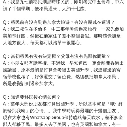
A：我是九七前移民潮那時移民的，剛剛考完中五會考，中六
讀了半個學期，便移民過來，大約十七歲。
Q：移民前有沒有到過加拿大旅遊？有沒有親戚在這邊？
A：我二叔住在多倫多，中二那年暑假過來旅行，一家先參加
美加鴨仔團，然後在他家住了差不整個暑假。那時感覺加拿
大地方很大，每天都可以踏單車很開心。
Q：當初移民有沒有決定權？父母有沒有先跟你商量？
A：小朋友那有話事權。不過我一早知道己一定會離開香港出
國讀書，原本最初是打算會考後去英國升學，我連那邊的寄
宿學校也考了，好像還交了留位費。然後獲批加拿大移民，
所是改變計劃過來加拿大。
Q：知道要移民後心情如何？
A：當年大部份朋友都打算出國升學，所以基本就是「哦~ 終
於輪到我喇」的心情。。我中學時玩得最埋的十幾個朋友，
現在大家也有Whatsapp Group保持聯絡每天吹水，差不多全
部人都移了民。最多人去了美國，也有英國和加拿大，有一