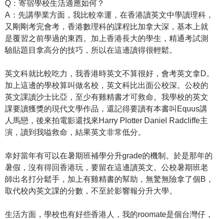
Q：寄宿學校生活適應如何？
A：先講學業方面，我比較幸運，在香港讀英文中學讀理科，
又剛剛考完會考，香港數理科的課程比加拿大深，基本上就
是覆習之前學過的東西。加上香港長大的學生，精通考試測
驗貼題目拿高分的技巧，所以在這邊讀得很輕鬆。
英文科就比較吃力，我香港時英文不算很好，會考英文拿D。
加上這邊的學校算叫做名校，英文科比出面公校深。公校的
英文課讀沙士比亞，至少有雞精書才可救命。我學校的英文
課要讀獲獎的現代文學作品，還記得要讀有本書叫Equus講
人馬戀，後來拍電影還找來Harry Plotter Daniel Radcliffe主
演，讀到我嗌救命，結果英文非常低分。
幸好當年有可以在暑期班補學分升grade的機制。於是那年的
暑假，沒有得回香港玩，要留在這邊讀英文。公校暑期班老
師出名打分鬆手，加上有雞精書的幫助，無驚無險拿了個B，
取代校內英文課的分數，不至於影響報分升大學。
生活方面，學校也有好些香港人，我的roomate是個台灣仔，