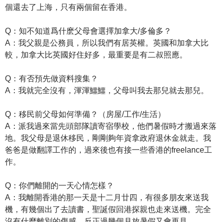
個還去了上海，只有兩個留在香港。
Q：知不知道爲什麽父母會選擇加拿大/多倫多？
A：我父親是公務員，所以我們有居英權。英國和加拿大比
較，加拿大比英國好住好多，最重要是有二叔照應。
Q：有否預先做資料搜集？
A：我就完全沒有，渾渾鱷鱷，父母叫我去那兒就去那兒。
Q：移民前父母如何準備？（房屋/工作/生活）
A：派我過來當先頭部隊讀寄宿學校，他們暑假時才搬過來落
地。我父母是退休移民，剛剛夠年資拿政府退休金就走。我
爸爸是做翻譯工作的，過來後也有接一些香港的freelance工
作。
Q：你們離開的一天心情怎樣？
A：我離開香港的那一天是十二月廿四，有很多朋友來送我
機，有幾個出了去讀書，聖誕假回港探親也走來送機。完全
沒有什麼離別的傷感，反正過幾個月放暑假又會再見。