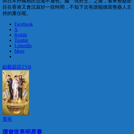
與日本外國相比也毫不遜色。繼「玩野王」之後，看來整蠱節
目在香港又會沉寂好一段時間，不知下次有誰能擔當整蠱人主
持的重任呢。
Facebook
X
Reddit
Tumblr
LinkedIn
More
綜藝節目
TVB
電視
環遊世界明星賽