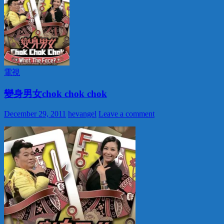
電視
變身男女chok chok chok
December 29, 2011
hevangel
Leave a comment