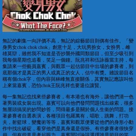
無記的劇集一向評價不高，無記的綜藝節目則偶有佳作。「變
身男女chok chok chok」創意十足，大玩男扮女，女扮男，雌
雄莫辯，雖然我不知道是否抄襲外國同類節目，但至少吸引到
我每個星期也追看，笑足一個鐘。阮兆祥和伍詠薇當主持，每
集請來一些藝員嘉賓，與觀眾一起估節目中出場的參賽者，到
底那個才是真正的男人或真正的女人，估中有獎。雖說節目名
稱有個chok字，但內容與林峰無直接關係，其實無記應該叫他
上來當嘉賓，恐怕chok王阮兆祥也要退位讓賢。
每一集無記也找來些參賽者，有本港也有海外，讓他們清一色
著男裝或女裝出現。嘉賓可以向他們發問問題找出線索，很多
無厘頭搞笑的妙問妙答，問得最多是關於個人生衛的問題。接
著參賽者自選表演，各種項目包羅萬有，唱歌，跳舞，打功
夫，射籃球，變魔術等等，嘉賓和觀眾便要從他們的身形小動
作中找出破碇，看穿他們是真身還是假扮。有些參賽者很快穿
崩，但有些真是考起眼力。嘉賓間討論該選擇誰是節目的笑