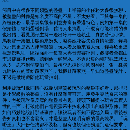
節目中有很多不同類型的整蠱，上半節的小任務大多很無聊，
被整蠱的對像是知名度不高的丕星，不太好看。至於每一集的
終極任務，最早幾集很有創意亦富有香港特色，例如第一集的
假婚禮，結婚蛋榚倒塌，舊情人來搗亂，什麼有可能出錯的事
也出錯，看見肥仔主持一邊出冷汗一邊執生，真的替他可憐。
馬賽那一集借用魔術來扮鬼，嚇得她花容失色真情流露。鐘嘉
欣那集更是為人津津樂道，玩人者反過來被人玩，鐘嘉欣更連
觀眾都呃埋。區端強那一集當大專音樂賽評判，參賽者全都由
李思捷幕後代唱，聽到他一頭冒水。不過那集的臨記觀眾就太
水皮，忍不到笑穿晒崩。最後李思捷扮法國廚神那一集，亂煮
九唔搭八的菜給薜家燕吃，我懷疑薜家燕一早知道整蠱詭計，
不過是做場戲陪他玩當拍劇。
利用被玩對像同情心或擺明糟質被玩對的整蠱不好看，那些只
是小學級數的整蠱，沒有什麼難度可言。用發生突然奇來的事
件，考被玩對像反應的整蠱最有趣。鏡頭下捕捉被玩者真實人
性的一面，打破他們在電視螢幕中按劇本演出的虛假形像。而
如何巧妙地設計那些事件，讓被玩者不知不覺地入局，最後被
告知真相也不會發火，才是整蠱人聰明有腦的最高境界。「玩
嘢王」大部份任務都不及格，但有也幾個任務達到這個要求，