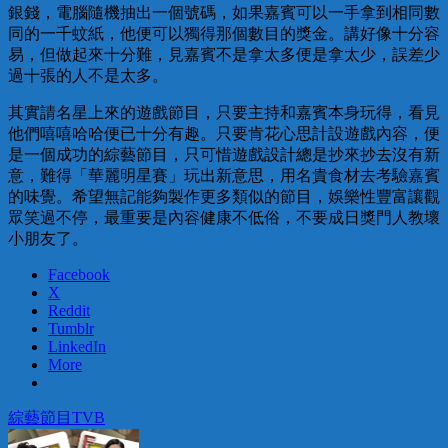
銀錢，電腦隨機抽出一個號碼，如果嘉賓可以一手拿到相同數
同的一千蚊紙，他便可以獨得那個數目的獎金。講好像十分容
易，但做起來十分難，見嘉賓不是拿太多便是拿太少，誤差少
過十張的人不是太多。
其實請名星上來的遊戲節目，只要主持和嘉賓本身玩得，看見
他們嘻嘻哈哈便已十分有趣。只要肯花心思計設遊戲內容，便
是一個成功的綜藝節目，只可惜遊戲設計總是抄來抄去沒有新
意，難得「華麗明星賽」玩出新意思，用名貴食材去考驗嘉賓
的味覺。希望無記能夠製作更多類似的節目，娛樂性豐富讓觀
眾笑過不停，最重要是內容健康不低俗，不要成日獎門人教壞
小朋友了。
Facebook
X
Reddit
Tumblr
LinkedIn
More
綜藝節目
TVB