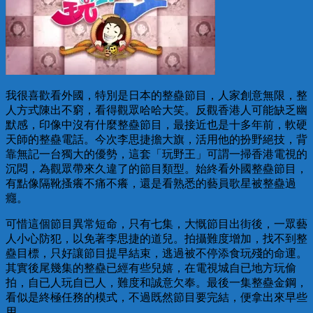
我很喜歡看外國，特別是日本的整蠱節目，人家創意無限，整
人方式陳出不窮，看得觀眾哈哈大笑。反觀香港人可能缺乏幽
默感，印像中沒有什麼整蠱節目，最接近也是十多年前，軟硬
天師的整蠱電話。今次李思捷擔大旗，活用他的扮野絕技，背
靠無記一台獨大的優勢，這套「玩野王」可謂一掃香港電視的
沉悶，為觀眾帶來久違了的節目類型。始終看外國整蠱節目，
有點像隔靴搔癢不痛不癢，還是看熟悉的藝員歌星被整蠱過
癮。
可惜這個節目異常短命，只有七集，大慨節目出街後，一眾藝
人小心防犯，以免著李思捷的道兒。拍攝難度增加，找不到整
蠱目標，只好讓節目提早結束，逃過被不停添食玩殘的命運。
其實後尾幾集的整蠱已經有些兒嬉，在電視城自已地方玩偷
拍，自已人玩自已人，難度和誠意欠奉。最後一集整蠱金鋼，
看似是終極任務的模式，不過既然節目要完結，便拿出來早些
用。