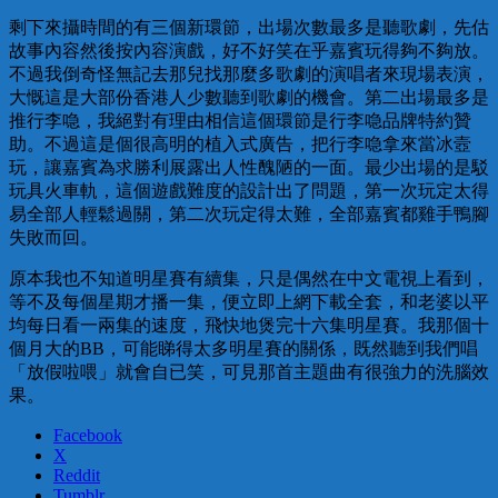
剩下來攝時間的有三個新環節，出場次數最多是聽歌劇，先估
故事內容然後按內容演戲，好不好笑在乎嘉賓玩得夠不夠放。
不過我倒奇怪無記去那兒找那麼多歌劇的演唱者來現場表演，
大慨這是大部份香港人少數聽到歌劇的機會。第二出場最多是
推行李喼，我絕對有理由相信這個環節是行李喼品牌特約贊
助。不過這是個很高明的植入式廣告，把行李喼拿來當冰壼
玩，讓嘉賓為求勝利展露出人性醜陋的一面。最少出場的是駁
玩具火車軌，這個遊戲難度的設計出了問題，第一次玩定太得
易全部人輕鬆過關，第二次玩定得太難，全部嘉賓都雞手鴨腳
失敗而回。
原本我也不知道明星賽有續集，只是偶然在中文電視上看到，
等不及每個星期才播一集，便立即上網下載全套，和老婆以平
均每日看一兩集的速度，飛快地煲完十六集明星賽。我那個十
個月大的BB，可能睇得太多明星賽的關係，既然聽到我們唱
「放假啦喂」就會自已笑，可見那首主題曲有很強力的洗腦效
果。
Facebook
X
Reddit
Tumblr