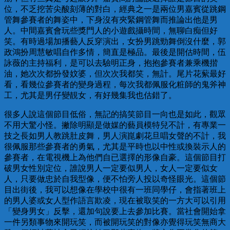
位，不乏挖苦尖酸刻薄的對白，經典之一是兩位男嘉賓從跳鋼
管舞參賽者的舞姿中，下身沒有夾緊鋼管舞而推論出他是男
人。中間嘉賓會玩些獎門人的小遊戲攝時間，無聊白痴但好
笑。有時過場加播藝人反穿演出，女扮男跳勁舞倒沒什麼，郭
政鴻扮周慧敏唱自作多情，簡直是極品。最後是開估時間，伍
詠薇的主持福利，是可以去驗明正身，抱抱參賽者兼乘機揩
油，她次次都扮發妏婆，但次次我都笑，無計。尾片花蕠最好
看，看幾位參賽者的變身過程，每次我都佩服化粧師的鬼斧神
工，尤其是男仔變靚女，有好幾集我也估錯了。
很多人說這個節目低俗，無記的搞笑節目一向也是如此，觀眾
不用大驚小怪。撇除明顯是做媒的藝員模特兒不計，有專業一
技之長如男人教跳肚皮舞，男人演崑劇花旦唱女聲的不計，我
很佩服那些參賽者的勇氣，尤其是平時也以中性或換裝示人的
參賽者，在電視機上為他們自已選擇的形像自豪。這個節目打
破男女性別定位，誰說男人一定要似男人，女人一定要似女
人，只要做忠於自我型像，便不怕旁人投以奇怪眼光。這個節
目出街後，我可以想像在學校中很有一班同學仔，會指著班上
的男人婆或女人型作語言欺凌，現在被取笑的一方大可以引用
「變身男女」反擊，還加句說要上去參加比賽。當社會開始拿
一件另類事物來開玩笑，而被開玩笑的對像亦覺得玩笑無商大