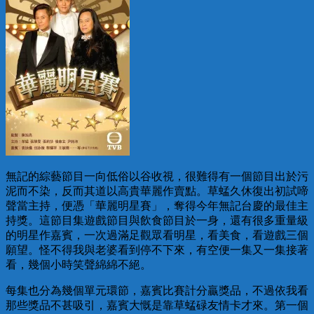
無記的綜藝節目一向低俗以谷收視，很難得有一個節目出於污
泥而不染，反而其道以高貴華麗作賣點。草蜢久休復出初試啼
聲當主持，便憑「華麗明星賽」，奪得今年無記台慶的最佳主
持獎。這節目集遊戲節目與飲食節目於一身，還有很多重量級
的明星作嘉賓，一次過滿足觀眾看明星，看美食，看遊戲三個
願望。怪不得我與老婆看到停不下來，有空便一集又一集接著
看，幾個小時笑聲綿綿不絕。
每集也分為幾個單元環節，嘉賓比賽計分贏獎品，不過依我看
那些獎品不甚吸引，嘉賓大慨是靠草蜢碌友情卡才來。第一個