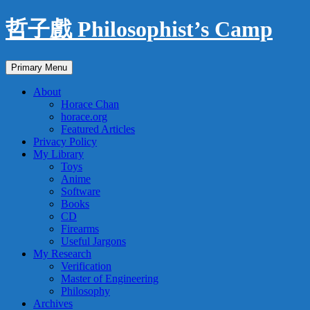
Skip
哲子戲 Philosophist’s Camp
to
content
Search
Primary Menu
About
Horace Chan
horace.org
Featured Articles
Privacy Policy
My Library
Toys
Anime
Software
Books
CD
Firearms
Useful Jargons
My Research
Verification
Master of Engineering
Philosophy
Archives