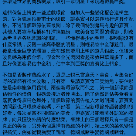
張環遊世界的商務機票，吸引一眾明星上來玩遊戲贏巨獎。
這輯保留上輯的一些遊戲環節，但加入一些變化配合這輯主
題。對著鏡頭拍擺甫士的環節，讓嘉賓可以選擇旅行道具作配
搭。不過這個環節依舊最悶，除了幾個特別鬼馬有趣的嘉賓，
其他人要靠草蜢插科打渾搞氣紛。吃美食答問題的環節，則改
為考世界各地常識的問題。一些懂得書少的明星，很明顯沒有
什麼常識，反觀一些高學歷的明星，則輕易答中全部題目。最
後拿現金巨獎的環節，最初幾集源用上輯的道具銀紙，但後來
改良轉為用假金幣。假金幣金光閃閃看起來效果華麗多了，而
且好像更容易估中金額，估中拿到巨獎的嘉賓比上輯多。
不知是否製作費縮水了，還是上輯已嘗遍天下美食，今集食好
野的環節有很大改動，只有第一集請嘉賓食三隻鮑魚，要估那
隻是南非鮑魚用舊制。兩個新環節取而代之，第一個新環節是
估物件的價值，銀碼最接近者便勝出。除了偶然是估美食看見
嘉賓食得眉飛色舞外，這個環節的廣告植入太過明顯，嘉賓問
的問題也只環繞著銀碼，不好看。第二個新環節外語餐廳則很
好看，每次品嘗不同國家的美食，但嘉賓只能看著外語寫的餐
牌，向只慬說外語的待應點菜。餐牌上的三個選擇只有一個是
真正的美食，另外兩個選擇有微細的不同，端上來的菜色變得
很搞笑，例如從鴨胸變了鴨頸，德國咸豬手變德國咸豬骨。