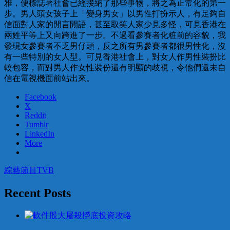
雅，便標誌著社會已經接納了那些事物，將之為正常化的第一
步。男人頭女孩子上「變身男女」以男性打扮示人，有足夠自
信面對人家的閒言閒語，甚至取笑人家少見多怪，可見香港在
兩姓平等上又向跨進了一步。不過看參賽者化粧前的容貌，我
發現女參賽者不乏男仔頭，反之所有男參賽者都很男性化，沒
有一些特別的女人型。可見香港社會上，對女人作男性裝扮比
較包容，而對男人作女性裝份還有明顯的歧視，令他們還未自
信在電視機面前站出來。
Facebook
X
Reddit
Tumblr
LinkedIn
More
綜藝節目
TVB
Recent Posts