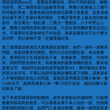
環節是明星pose王，嘉賓按音樂節拍，望向不同的鏡頭，無聊
但好笑。第二個環節是估超豪華美食，華麗小姐會端上三種不
同等級的美食，嘉賓先後試味然後估那碟才是最貴。這是成個
節目最不惜工本最好看的環節，大慨是電視史上最名貴的飲食
節目，有五萬元一枝紅酒，三萬元一隻鮑魚，八十年野山人
參，幾萬元細舊的黑松露白松露，只是在電視機前看見也流口
水。不過那些名貴食材也不外如是，很多嘉賓也分不出什麼才
是好野，所以食物不是一定越貴越好食。
第三個環節請來酒店大廚煮菜給嘉賓吃，他們一邊吃一邊要答
問題，答錯就要受到懲罰。懲罰方法也別開生面，有沒收餐
具，要用啞玲刀叉或超長筷子食，坐無影凳，雪榚筒，汽球等
等。問的問題也很好笑，與來參加的嘉賓有關的題目，要其他
嘉賓去答。例如問伍姑娘拍過草蜢那首MV，鄭伊健初出道時
的英文名等等。不要以為那些嘉賓好像私底下很熟，原來很多
人不懂答關於其他人的問題。最抵死是問應采兒陳小春第一隻
CD的名字，她竟然連老公第一隻CD也不知道，她說怕陳小春
回家休了她。
接下來第四個環節有點雞肋，經常改有點似在攝時間。叫嘉賓
畫畫和插花有點創意，可以看看名星不為人知的一面。但跳舞
和影相則有點行貨，似獎門人多過似華麗。最後一個環節是拿