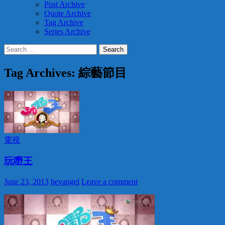
Post Archive
Quote Archive
Tag Archive
Series Archive
Search
for:
Tag Archives: 綜藝節目
電視
玩嘢王
June 23, 2013
hevangel
Leave a comment