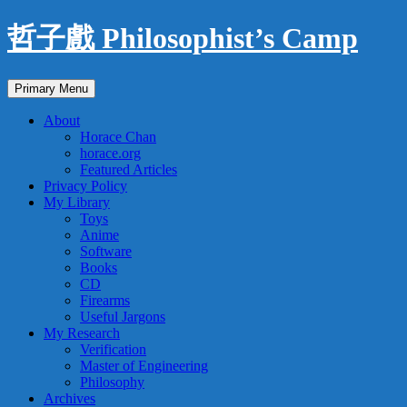
Skip
哲子戲 Philosophist’s Camp
to
content
Search
Primary Menu
About
Horace Chan
horace.org
Featured Articles
Privacy Policy
My Library
Toys
Anime
Software
Books
CD
Firearms
Useful Jargons
My Research
Verification
Master of Engineering
Philosophy
Archives