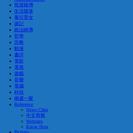
投資賭博
生活隨筆
養兒育女
遊記
政治經濟
哲學
宗教
動漫
書評
電影
電視
遊戲
音樂
電腦
科技
兩週一聚
Reference
News Clips
中文剪報
Websites
Know How
Pictures