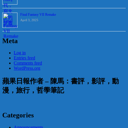
Final Fantasy VII Remake
April 3, 2025
Meta
Log in
Entries feed
Comments feed
WordPress.org
蘋果日報作者 – 陳馬：書評，影評，動
漫，旅行，哲學筆記
Categories
Announcements