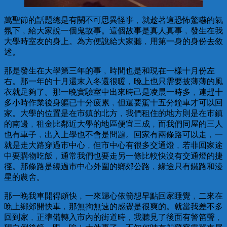
萬聖節的話題總是有關不可思異怪事﹐就趁著這恐怖驚嚇的氣
氛下﹐給大家說一個鬼故事。這個故事是真人真事﹐發生在我
大學時室友的身上。為方便說給大家聽﹐用第一身的身份去敘
述。
那是發生在大學第三年的事﹐時間也是和現在一樣十月份左
右。那一年的十月還末入冬還很暖﹐晚上也只需要披薄薄的風
衣就足夠了。那一晚實驗室中出來時己是凌晨一時多﹐連趕十
多小時作業後身軀已十分疲累﹐但還要駕十五分鐘車才可以回
家。大學的位置是在市鎮的北方﹐我們租住的地方則是在市鎮
的南邊﹐租金比鄰近大學的地區便宜三成﹐而我們同屋的三人
也有車子﹐出入上學也不會是問題。回家有兩條路可以走﹐一
就是走大路穿過市中心﹐但市中心有很多交通燈﹐若非回家途
中要購物吃飯﹐通常我們也要走另一條比較快沒有交通燈的捷
徑。那條路是繞過市中心外圍的鄉郊公路﹐緣途只有鐵路和淩
星的農舍。
那一晚我車開得頗快﹐一來歸心依箭想早點回家睡覺﹐二來在
晚上鄉郊開快車﹐那無拘無速的感覺是很爽的。就當我差不多
回到家﹐正準備轉入市內的街道時﹐我聽見了後面有警笛聲﹐