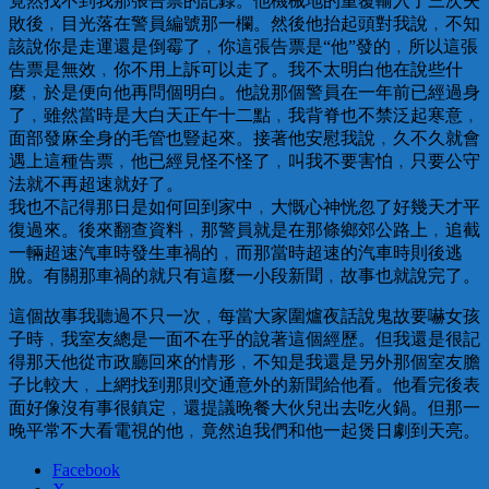
竟然找不到我那張告票的記錄。他機械地的重覆輸入了三次失
敗後﹐目光落在警員編號那一欄。然後他抬起頭對我說﹐不知
該說你是走運還是倒霉了﹐你這張告票是“他”發的﹐所以這張
告票是無效﹐你不用上訴可以走了。我不太明白他在說些什
麼﹐於是便向他再問個明白。他說那個警員在一年前已經過身
了﹐雖然當時是大白天正午十二點﹐我背脊也不禁泛起寒意﹐
面部發麻全身的毛管也豎起來。接著他安慰我說﹐久不久就會
遇上這種告票﹐他已經見怪不怪了﹐叫我不要害怕﹐只要公守
法就不再超速就好了。
我也不記得那日是如何回到家中﹐大慨心神恍忽了好幾天才平
復過來。後來翻查資料﹐那警員就是在那條鄉郊公路上﹐追截
一輛超速汽車時發生車禍的﹐而那當時超速的汽車時則後逃
脫。有關那車禍的就只有這麼一小段新聞﹐故事也就說完了。
這個故事我聽過不只一次﹐每當大家圍爐夜話說鬼故要嚇女孩
子時﹐我室友總是一面不在乎的說著這個經歷。但我還是很記
得那天他從市政廳回來的情形﹐不知是我還是另外那個室友膽
子比較大﹐上網找到那則交通意外的新聞給他看。他看完後表
面好像沒有事很鎮定﹐還提議晚餐大伙兒出去吃火鍋。但那一
晚平常不大看電視的他﹐竟然迫我們和他一起煲日劇到天亮。
Facebook