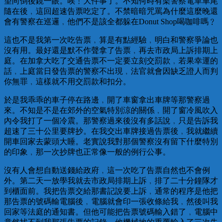
望向倒後鏡一眼。唉﹗大件事了。不知何時有架警察電單車尾
隨在後﹐這回超速告票吃定了。不禁暗暗咒罵為什麼這麼晚還
會有警察在巡邏﹐他們不是該全都躲在Donut Shop喝咖啡嗎﹖
這也不是我第一次吃告票﹐算是有點經驗﹐明白和警察爭論也
沒有用。最好還是默不作聲拿了告票﹐再去市政局上訴排期上
庭。在加拿大吃了交通告票不一定要立刻交罰款﹐若果幸運的
話﹐上庭當日發告票的警察不出現﹐法官就會因缺乏證人而判
你無罪﹐這樣就不用交罰款和扣分。
於是我乖乖的車子停在路邊﹐開了車窗拿出車牌等那警察過
來。不知是不是在郊外的空氣特別涼的關係﹐開了窗冷風吹入
內令我打了一個冷震。那警察過來後沒有多話說﹐只是告訴我
超速了三十公里要牌抄。在我交出車牌接過告票後﹐我就繼續
開車回家去蒙頭大睡。老實說我對那個警察沒有留下什麼特別
的印象﹐那一次抄牌也正常像一般的例行公事。
沒有人會想自動送錢給政府﹐這一次吃了告票自然也不會例
外。第二天一放學我就去市政局排期上訴﹐排了二十分鐘隊才
到櫃面前。我把告票交給那書記說要上訴﹐通常的程序是他把
那告票的號碼輸電腦後﹐電腦就會印一張收條給我﹐然後叫我
回家等法庭的通知書。但他可能把告票號碼輸入錯了﹐電腦中