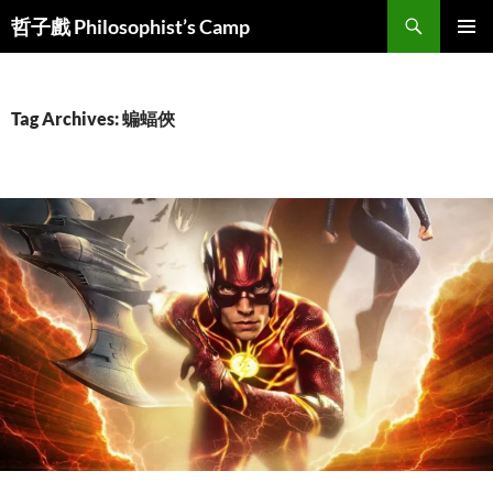
Skip
Search
哲子戲 Philosophist’s Camp
to
PRIMAR
content
MENU
Tag Archives: 蝙蝠俠