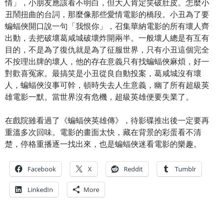
情」，小朋友應該看不明白，但大人肯定笑破肚皮。怎麼小
丑鬧扭曲的台詞，那麼像那些愛情電影的橋段。小丑為了要
蝙蝠俠開口說一句「我恨你」，召集華納電影的所有壞人齊
出動，去把破壞葛咸城破壞炸開兩半。一般壞人總是有互有
目的，不是為了復仇就是為了征服世界，只有小丑這個完全
不按理出牌的壞人，他的存在意義只有找蝙蝠俠麻煩，好一
對歡喜冤家。最搞笑是小丑從良自動投案，葛咸城沒有壞
人，蝙蝠俠沒事可幹，頓時失去人生意義，幽了所有超級英
雄電影一默。當世界沒有危機，超級英雄便要失業了。
在戲院雖看過了《蝙蝠俠英雄傳》，待影碟推出後一定要再
重溫多次回味。電影的畫面太快，藏在背景的彩蛋看不清
楚，停格重播逐一找出來，也是蝙蝠俠迷看電影的樂趣。
Facebook
X
Reddit
Tumblr
LinkedIn
More