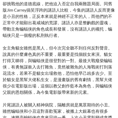
卻挑戰他的道德底線，把他迫入否定自我兩難題局面。同舊
版Jim Carrey搞笑浮跨的謎語人比較，今集的謎語人反而更像
是小丑的性格，正反本來就是神經不正常的人，而他們的不
正常中才能顯出葛咸城的荒謬。謎語人亦是整齣戲的靈魂，
帶動主角蝙蝠侠的角色成長和發展，沒有謎語人的襯托，蝙
蝠侠只是一個癈的私刑執行者。
女主角貓女雖然是黑人，但今次完全聽不到任何反對聲音。
說真的什麼膚色真的不重要，最重要是找個靚女來演。貓女
打得又睇得，與蝙蝠侠是很登對的一對。最後大戰癈柴蝙蝠
侠，有勇無謀衝入去打雜魚，竟然被雜魚的人海戰術打到落
花流水，若果不是貓女出場救他，恐怕他早己凶多吉少。至
於貓女是黑幫大佬私生女，是漫畫版的舊有劇情，黑幫大佬
很少在電影版出場，這個以教父創作藍本為角色，與蝙蝠侠
父親的恩怨關係，為今集電影版帶來新的元素。
片尾謎語人被關入精神病院，隔離房就是萬眾期待的小丑。
雖然蝙蝠侠和小丑這對喜歡冤家，被搬上大銀幕也有很多
次，連樂高蝙蝠侠也拿來惡搞一番。上次小丑電影變成拿獎