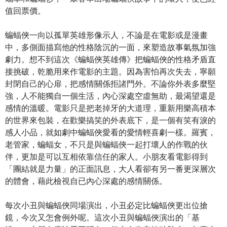
值回票價。
蝙蝠俠一向以孤單英雄形像示人，不論是在電影或是漫畫
中，多側面描寫他的性格陰沉的一面，來塑造故事氣氛加強
劇力。想不到這次《蝙蝠俠英雄傳》把蝙蝠俠的性格矛盾直
接挑破，乾脆用來作電影的主題。因為害怕再次失去，寧願
封閉自己的心扉，把感情關係拒諸門外。不論你外表多麼堅
強，人不能獨自一個生活，內心深處空虛無助，最渴望還是
感情的溫暖。電影只是把老掉牙的大道理，重新用樂高積本
的世界來包裝，在歡樂搞笑的外表底下，是一個有笑有淚的
感人小品，就如劇中蝙蝠俠愛看的愛情輕喜劇一樣。羅賓，
老管家，蝙蝠女，不只是與蝙蝠俠一起打壞人的作戰的伙
伴，更加是可以互相依靠信任的家人。小朋友看電影得到
「團結就是力量」的正面訊息，大人看卻有另一番更深層次
的體會，藉此檢視自已內心深處的感情關係。
每次小丑與蝙蝠俠同場演出，小丑必定比蝙蝠俠更出位搶
鏡，今次又怎會例外呢。這次小丑與蝙蝠俠演出的「基