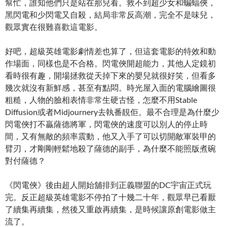
幫忙，誰知他們只是站在那兒看。救不到超少女和蝙蝠俠，
黑閃電和少閃電又自殺，結局非常反高潮，完全不是味兒，
觀眾實在很難喜歡這電影。
好吧，超級英雄電影劇情差也算了，但這套電影的特效和動
作場面，同樣也是不合格。閃電俠開超能力，其他人定鏡初
看時很有趣，開場拯救從天掉下來的嬰兒就很好笑，但看多
幾次就沒有新鮮感，甚至有點悶。時光屋入面的電腦繪圖很
粗糙，人物的臉相表情非常生硬古怪，怎麼不用Stable
Diffusion或者Midjournery去執番靚佢。最不合理是為什麼少
閃電俠打不贏薩德將軍，閃電俠的速度可以別人的停止時
間，又有無敵的頻率震動，他又入手了可以切開敵軍裝甲的
臂刃，才剛剛輕鬆地殺了薩德的副手，為什麼不能照版煮碗
對付薩德？
《閃電俠》後由超人開始舖排到正義聯盟的DC宇宙正式玩
完。反正超級英雄電影不停拍了十幾二十年，觀眾早已看厭
了續集再續集，然後又重啟再續集，是時候讓原創電影做主
流了。