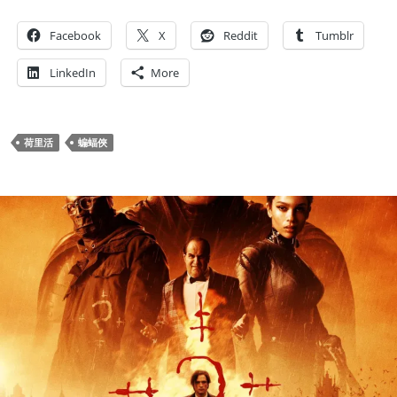
Facebook
X
Reddit
Tumblr
LinkedIn
More
荷里活
蝙蝠俠