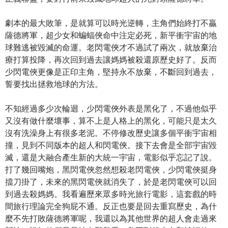
劇本的最大敗筆，是就算可以時光逆轉，主角們始終打不贏
薩德將軍，超少女和蝙蝠俠命中注定必死，新平衝宇宙的地
球難逃被毀滅的命運。老閃電俠才不過試了兩次，就放棄治
療打算投降，再次回到過去讓媽媽被殺還原歷史好了。反而
少閃電俠更像是正印主角，堅持永不放棄，不斷回到過去，
誓要找出拯救地球的方法。
不知經過多少次輪迴，少閃電俠外表是黑化了，不過他似乎
又沒有做什麼壞事，算不上是人格上的黑化，可能只是太久
沒有洗澡身上有很多老泥。不停修改歷史讓多個平衝宇宙相
撞，見到不同版本的超人和閃電俠。接下去會是全部宇宙毀
滅，還是大融合產生新的大統一宇宙，電影似乎忘記了說。
打了幾回嘴炮，黑閃電俠忽然想殺老閃電俠，少閃電俠挺身
擋刀掛了，未來的黑閃電俠就消失了，於是老閃電俠可以回
到過去殺媽媽。我看遍歷來眾多時光旅行電影，這套戲的時
間旅行理論完全狗屁不通。反正也要是回去重寫歷史，為什
麼不先打敗薩德將軍呢，我還以為其他世界的超人會走過來