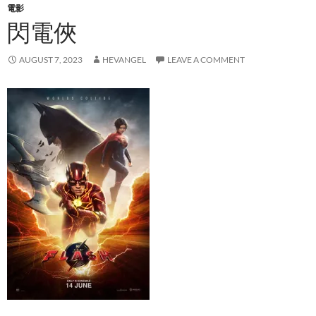
電影
閃電俠
AUGUST 7, 2023
HEVANGEL
LEAVE A COMMENT