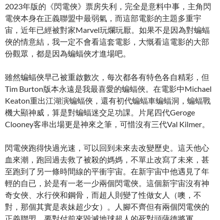
2023年版的《閃電俠》票房失利，完全是意料中事，主角閃
電俠本身在正義聯盟中最弱氣，而這部電影的主題多重宇
宙，近年已經被對家Marvel玩爛玩厭。如果不是因為對蝙蝠
俠的情意結，我一定不會看這套電影，大慨看這電影的大部
份觀眾，都是因為蝙蝠俠才進場吧。
雖然蝙蝠俠早己被重啟數次，每次都各有特色各自精彩，但
Tim Burton版本永遠是我最喜愛的蝙蝠俠。在電影中Michael
Keaton重出江湖演蝙蝠俠，還有初代蝙蝠車蝙蝠洞，蝙蝠戰
機大顯神威，算是對蝙蝠迷交足功課。片尾四代Geroge
Clooney客串出場更是神來之筆，可惜沒有三代Val Kilmer。
閃電俠跑得快過光速，可以回到未來去改變歷史。這天他心
血來潮，跑回過去救了被殺的媽媽，不單止改寫了未來，甚
至跑到了另一條時間線的平衝宇宙。在新宇宙中他遇見了年
輕的自已，於是有一老一少兩個閃電俠。這個新宇宙沒有神
奇女俠、水行俠和鋼骨，而超人則變了性做女人（噢，不
對，那個其實是表妹超少女）。人腳不齊但有兩個閃電俠的
正義聯盟，要對付前來毀滅地球超人的死對頭薩德將軍。