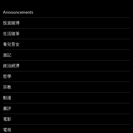
Announcements
投資賭博
生活隨筆
養兒育女
遊記
政治經濟
哲學
宗教
動漫
書評
電影
電視