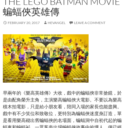
THE LEGO BATMAN MOVIE
蝙蝠俠英雄傳
FEBRUARY 20, 2017
HEVANGEL
LEAVE A COMMENT
早兩年的《樂高英雄傳》大收，戲中的蝙蝠俠非常搶鏡，於
是由配角榮升主角，主演樂高蝙蝠俠大電影。不要以為樂高
積木拍電影，只是給小朋友看，陪同入場的家長也能盡興。
戲中有不少笑位和致敬位，更特別為蝙蝠俠迷度身訂造，單
是看用樂高砌出舊蝙蝠俠的名場面，蝙蝠洞中自初代起的蝙
蝠車和蝙蝠衫，一眾客串出場蝙蝠俠故事中的壞人，便已經