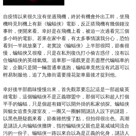
自疫情以來很久沒有坐過飛機，終於有機會外出工幹，坐飛
機時見到機上有新《蝙蝠侠》電影，反正搭飛機有幾個鐘沒
事幹，便開來看。幸好是在飛機上看，被迫一次過看完三個
多小時的電影。若果在家中看，有太多事情讓我分心，恐怕
看到一半就放棄了。老實說《蝙蝠侠》上半部很悶，節奏很
慢，蝙蝠俠又很癈，只是在私刑復仇打小偷古惑仔，沒有以
住蝙蝠侠的英雄氣慨。追車那一場戲更是丟盡歷代蝙蝠車的
架，企鵝只是開一輛普通車逃跑，蝙蝠車竟然沒有武器可以
輕易制服他，追了九條街還要撞花架車最後才捉到他。
幸好後半部戲味慢慢出來，首先觀眾要忘記這是一部超級英
雄電影，這個蝙蝠侠不是正義聯盟中，那個可以和超人打個
平手的蝙蝠，只是個超有錢可以開外掛的私家偵探。蝙蝠侠
與貓女追查失蹤室友，一圈又一圈解開謎語人設下的謎題，
以黑色懸疑戲來看，節奏雖然慢了點，但拍得很出色。高潮
是謎語人向蝙蝠侠攤牌，指控蝙蝠侠父親也是葛咸城同流合
污的一份子。蝙蝠侠一路以來自以為是正義的化身，謎語人