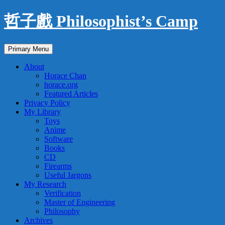
Skip
哲子戲 Philosophist’s Camp
to
content
Search
Primary Menu
About
Horace Chan
horace.org
Featured Articles
Privacy Policy
My Library
Toys
Anime
Software
Books
CD
Firearms
Useful Jargons
My Research
Verification
Master of Engineering
Philosophy
Archives