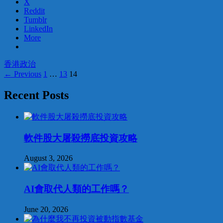
X
Reddit
Tumblr
LinkedIn
More
香港
政治
Posts
← Previous
1
…
13
14
navigation
Recent Posts
軟件股大屠殺撈底投資攻略
August 3, 2026
AI會取代人類的工作嗎？
June 20, 2026