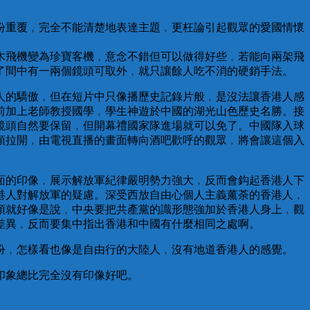
份重覆﹐完全不能清楚地表達主題﹐更枉論引起觀眾的愛國情懷
木飛機變為珍寶客機﹐意念不錯但可以做得好些﹐若能向兩架飛
了間中有一兩個鏡頭可取外﹐就只讓餘人吃不消的硬銷手法。
人的驕傲﹐但在短片中只像播歷史記錄片般﹐是沒法讓香港人感
前加上老師教授國學﹐學生神遊於中國的湖光山色歷史名勝。接
鏡頭自然要保留﹐但開幕禮國家隊進場就可以免了。中國隊入球
頭拉開﹐由電視直播的畫面轉向酒吧歡呼的觀眾﹐將會讓這個入
面的印像﹐展示解放軍紀律嚴明勢力強大﹐反而會鈎起香港人下
港人對解放軍的疑慮。深受西放自由心個人主義薰荼的香港人﹐
頭就好像是說﹐中央要把共產黨的識形態強加於香港人身上﹐觀
差異﹐反而要集中指出香港和中國有什麼相同之處啊。
扮﹐怎樣看也像是自由行的大陸人﹐沒有地道香港人的感覺。
印象總比完全沒有印像好吧。