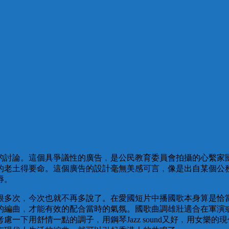
的討論。這個具爭議性的廣告﹐是公民教育委員會拍攝的心繫家
的老土得要命。這個廣告的設計毫無美感可言﹐像是出自某個公
辱。
很多次﹐今次也就不再多說了。在愛國短片中播國歌本身算是恰
的編曲﹐才能有效的配合當時的氣氛。國歌曲調雄壯適合在軍演
一下用舒情一點的調子﹐用鋼琴Jazz sound又好﹐用女樂