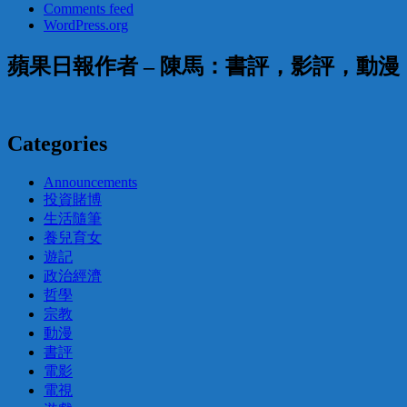
Comments feed
WordPress.org
蘋果日報作者 – 陳馬：書評，影評，動
Categories
Announcements
投資賭博
生活隨筆
養兒育女
遊記
政治經濟
哲學
宗教
動漫
書評
電影
電視