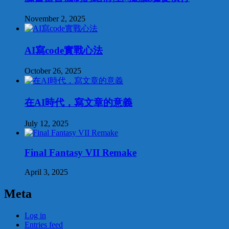
November 2, 2025
AI寫code實戰心法
October 26, 2025
在AI時代，寫文章的意義
July 12, 2025
Final Fantasy VII Remake
April 3, 2025
Meta
Log in
Entries feed