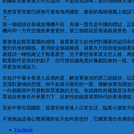
的國歌去要香港人作出認同﹐不是很荒謬嗎﹖反而用標榜大城
竟然背景音樂已經無可避免地用國歌﹐畫面的風格構圖上就該
了。
第一個鏡頭在長城放飛機不俗﹐長城一貫也是中國的標誌﹐正
機向同一方作交接效果會更好。第三個鏡頭是香港維港景色﹐
要激發起觀眾愛國的感情﹐最重要是引起他們對國家的認同和
覺到切身的關係。要消除這個疏離感﹐就要在片段前後加插香
著鏡頭一轉拍兩父子觀看星空﹐兒子夢想張來當太空人後﹐再
觀眾歡呼是很好的點子﹐但可惜拍攝角度好像戲院偷拍一樣。
球更加有感染力。
在短片中最令香港人反感的是﹐解放軍操演的那三組鏡頭﹐以
意識對屠城的恐懼。倒不如展示親民的一面﹐播解放軍在開放
一向都鄙視中共發動群眾搖旗的文化。有組織性的搖旗是沒有
眾就自然會在外來壓力下﹐反射性的維護港英時代的香港價值
至於中學生唱國歌﹐茄厘菲扮香港人日常生活﹐臨尾小朋友升
不過無論這個心繫家國的短片如何差也好﹐它總算達出色廣告
Facebook