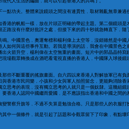
市現代人生活的編曲﹐就可以引起香港人的共鳴了。
下一點功夫。整體來說鏡頭之間沒有連貫性﹐取材雜亂無章兼過
如香港的帆船一樣﹐放在片頭正明確的帶起主題。第二個鏡頭是
很正路沒有什麼好批評之處﹐但接下來的四十秒就急轉直下﹐隨
共鳴。中國景色﹐奧運奪標和楊利偉上太空等﹐沒錯雖然是中國
港人如何與這些事件互動。若我是導演的話﹐我會在中國景色之
播出火箭升空﹐楊利偉在太空無重的畫面。短片中的郭晶晶特寫
把現場觀眾轉換成在酒吧看電視直播的香港人﹐中國隊入球後鏡
及那些不斷重覆的搖旗畫面。自六四以來香港人對解放軍已有負
日與香港市民同樂﹐小孩和少女與軍人拍照留念﹐更能夠消除香
獨立思考的表現﹐沒有獨立思考的人就只是一個奴隸。這幾組鏡
。要香港人認同中國繼而愛國﹐是不應該指出香港和中國之間的
旗變警察升旗等﹐不過不失算是勉強合格。只是那些人的衣服打
的其中一個條件﹐就是引起了話題和令觀眾留下了印象﹐有點壞