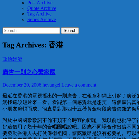
Post Archive
Quote Archive
Tag Archive
Series Archive
Search
for:
Tag Archives: 香港
政治經濟
廣告一則之心繫家國
December 20, 2006
hevangel
Leave a comment
最近在香港的電視播出的一則廣告﹐在報章和網上引起了廣泛
網找這段短片來一看。看罷第一個感覺就是想笑﹐這個廣告真
小朋友剪輯而成。簡直是對那四十五秒黃金時段廣告價錢的侮
對於中國國歌歌詞不倫不類不合時宜的問題﹐我以前也批評了
好這個用了幾十年的合唱團唱腔吧。因應不同場合作出編不同
要發動香港人去打仗保衛祖國﹐慷慨激昂是沒有必要的。可以考慮