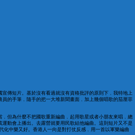
國宣傳短片。基於沒有看過就沒有資格批評的原則下﹐我特地上
務員的手筆﹐隨手的把一大堆新聞畫面﹐加上幾個唱歌的茄厘菲
當﹐但為什麼不把國歌重新編曲﹐起用歌星或者小朋友來唱﹐總
或運動會上播出。去露營就要用民歌結他編曲。這則短片又不是
的現代化中樂又好。香港人一向是對打仗反感﹐用一首以軍樂編曲