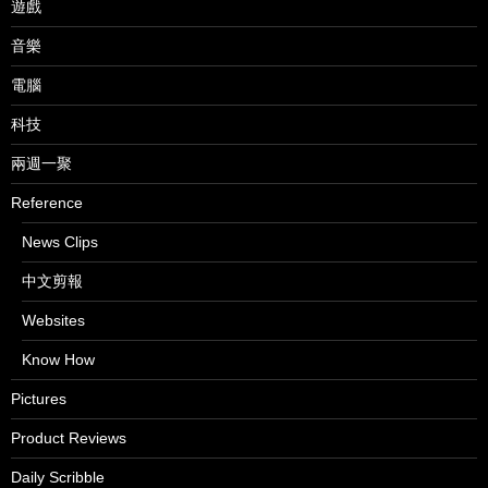
遊戲
音樂
電腦
科技
兩週一聚
Reference
News Clips
中文剪報
Websites
Know How
Pictures
Product Reviews
Daily Scribble