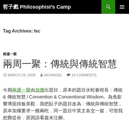
Skip
Search
哲子戲 Philosophist’s Camp
to
PRIMAR
content
MENU
Tag Archives: lsc
兩週一聚
兩周一聚：傳統與傳統智慧
MARCH 28, 2009
HEVANGEL
16 COMMENTS
今期
兩週一聚
由
加燦
出題目﹐原本的題目水蛇春咁長﹕傳統
& 傳統智慧 / Convention & Conventional Wisdom。為免影
響博面排板美觀﹐我把貼子的題目改為﹕傳統與傳統智慧 。
原本加燦要求一雞兩吃﹐同一題目中英文各交一篇﹐可惜我
恕難從命﹐原因請看篇未注腳。