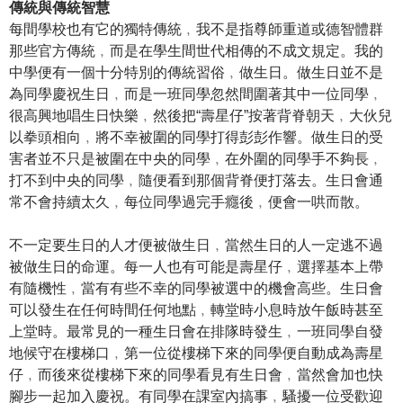
傳統與傳統智慧
每間學校也有它的獨特傳統﹐我不是指尊師重道或德智體群
那些官方傳統﹐而是在學生間世代相傳的不成文規定。我的
中學便有一個十分特別的傳統習俗﹐做生日。做生日並不是
為同學慶祝生日﹐而是一班同學忽然間圍著其中一位同學﹐
很高興地唱生日快樂﹐然後把“壽星仔”按著背脊朝天﹐大伙兒
以拳頭相向﹐將不幸被圍的同學打得彭彭作響。做生日的受
害者並不只是被圍在中央的同學﹐在外圍的同學手不夠長﹐
打不到中央的同學﹐隨便看到那個背脊便打落去。生日會通
常不會持續太久﹐每位同學過完手癮後﹐便會一哄而散。
不一定要生日的人才便被做生日﹐當然生日的人一定逃不過
被做生日的命運。每一人也有可能是壽星仔﹐選擇基本上帶
有隨機性﹐當有有些不幸的同學被選中的機會高些。生日會
可以發生在任何時間任何地點﹐轉堂時小息時放午飯時甚至
上堂時。最常見的一種生日會在排隊時發生﹐一班同學自發
地候守在樓梯口﹐第一位從樓梯下來的同學便自動成為壽星
仔﹐而後來從樓梯下來的同學看見有生日會﹐當然會加也快
腳步一起加入慶祝。有同學在課室內搞事﹐騷擾一位受歡迎