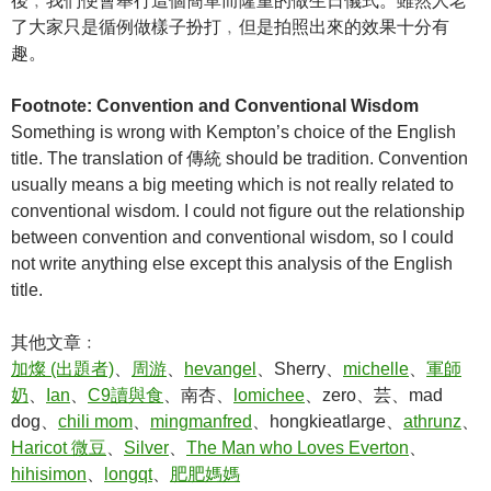
後﹐我們便會舉行這個簡單而隆重的做生日儀式。雖然人老
了大家只是循例做樣子扮打﹐但是拍照出來的效果十分有
趣。
Footnote: Convention and Conventional Wisdom
Something is wrong with Kempton’s choice of the English
title. The translation of 傳統 should be tradition. Convention
usually means a big meeting which is not really related to
conventional wisdom. I could not figure out the relationship
between convention and conventional wisdom, so I could
not write anything else except this analysis of the English
title.
其他文章﹕
加燦 (出題者)
、
周游
、
hevangel
、Sherry、
michelle
、
軍師
奶
、
Ian
、
C9讀與食
、南杏、
lomichee
、zero、芸、mad
dog、
chili mom
、
mingmanfred
、hongkieatlarge、
athrunz
、
Haricot 微豆
、
Silver
、
The Man who Loves Everton
、
hihisimon
、
longqt
、
肥肥媽媽