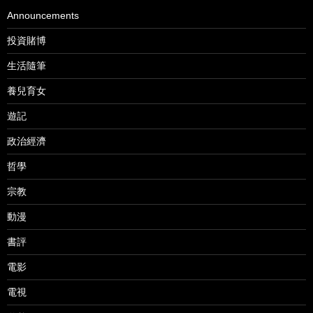
Announcements
投資賭博
生活隨筆
養兒育女
遊記
政治經濟
哲學
宗教
動漫
書評
電影
電視