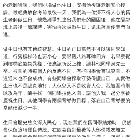
的老師講課﹐我們即場做他生日﹐安撫他後讓老師安心授
課。最經典放會考前最後一天﹐我們為一位深不得人心的舊
生老師做生日。他幾經爭扎逃出我們班的圍困後﹐他在隔鄰
班上最後一節課時﹐害怕再次被做生日﹐還未落堂便奪門而
逃。
做生日也有其傳統智慧。生日的正日當然不可以讓同學知
道。行落樓梯時也要小心﹐要眼觀八路耳聽四方﹐若果察覺
到樓梯底氣氛異樣﹐便應該折反上樓﹐讓其他同學身先士
卒。被圍的時每個人的反應不同﹐有些同學會嘗試突圍﹐不
過通常也不會成功。有些同學會採取守勢保護自己﹐其實做
生日也不是認真地打﹐大伙兒又不是收賣人命。我被圍時則
以攻為守﹐隨手找一個同學拉他入圍﹐讓他與我一起分享被
慶祝生日。其他同學有兩個背脊做目標﹐落在自己背脊便的
拳頭便減少一半。
生日會歷史悠久深入民心 ﹐現在我們在舊同學結婚時﹐仍然
會保留這項優良傳統。在飲宴留到最後等大部份親友離去