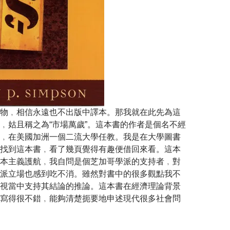
物﹐相信永遠也不出版中譯本。那我就在此先為這
﹐姑且稱之為“市場萬歲”。這本書的作者是個名不經
﹐在美國加洲一個二流大學任教。我是在大學圖書
找到這本書﹐看了幾頁覺得有趣便借回來看。這本
本主義護航﹐我自問是個芝加哥學派的支持者﹐對
派立場也感到吃不消。雖然對書中的很多觀點我不
視當中支持其結論的推論。這本書在經濟理論背景
寫得很不錯﹐能夠清楚扼要地申述現代很多社會問