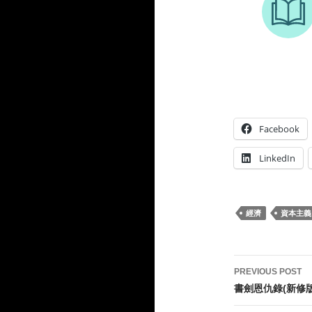
Facebook
LinkedIn
經濟
資本主義
Post
PREVIOUS POST
navigati
書劍恩仇錄(新修版)