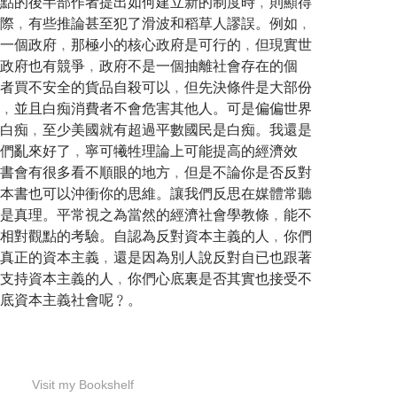
點的後半部作者提出如何建立新的制度時﹐則顯得
際﹐有些推論甚至犯了滑波和稻草人謬誤。例如﹐
一個政府﹐那極小的核心政府是可行的﹐但現實世
政府也有競爭﹐政府不是一個抽離社會存在的個
者買不安全的貨品自殺可以﹐但先決條件是大部份
﹐並且白痴消費者不會危害其他人。可是偏偏世界
白痴﹐至少美國就有超過平數國民是白痴。我還是
們亂來好了﹐寧可犧牲理論上可能提高的經濟效
書會有很多看不順眼的地方﹐但是不論你是否反對
本書也可以沖衝你的思維。讓我們反思在媒體常聽
是真理。平常視之為當然的經濟社會學教條﹐能不
相對觀點的考驗。自認為反對資本主義的人﹐你們
真正的資本主義﹐還是因為別人說反對自已也跟著
支持資本主義的人﹐你們心底裏是否其實也接受不
底資本主義社會呢﹖。