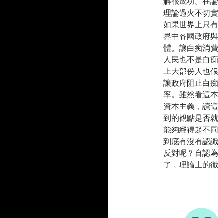
解很成功。在論
理論過火不切實
如果世界上只有
界中各國政府與
體。讓白痴消費
人民也不是白痴
上大部份人也佷
讓政府阻止白痴
率。雖然看這本
資本主義﹐讀這
到的觀點是否就
能夠經得起不同
到底有沒有認識
反對呢﹖自認為
了﹐理論上的徹