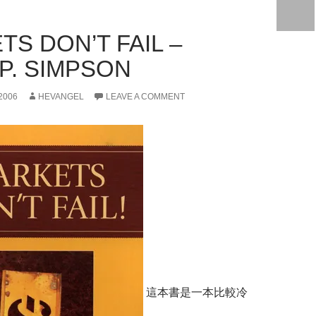
S DON’T FAIL –
P. SIMPSON
2006
HEVANGEL
LEAVE A COMMENT
這本書是一本比較冷