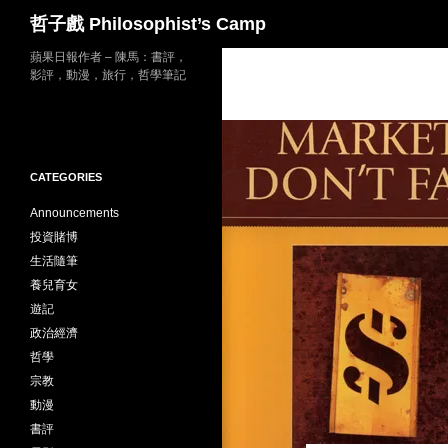
Search
哲子戲 Philosophist’s Camp
Skip
蘋果日報作者 – 陳馬：書評，
影評，動漫，旅行，哲學筆記
to
content
CATEGORIES
Announcements
投資賭博
生活隨筆
養兒育女
遊記
政治經濟
哲學
宗教
動漫
書評