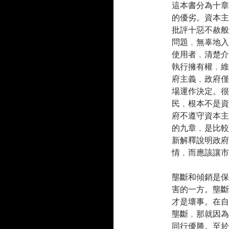
這本書分為十章
的優劣。資本主
批評十惡不赦般
問題﹐無辜地入
使用者﹐清楚介
執行擁有權﹐維
府主義﹐政府僅
場運作決定。很
民﹐根本不是資
府不遵守資本主
的九章﹐是比較
新解釋說明政府
情﹐而應該讓市
壟斷和傾銷是保
害的一方。壟斷
才是壞事。在自
壟斷﹐那就因為
同行優勝。至於