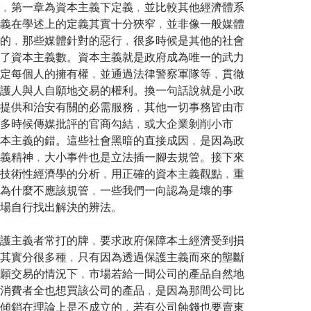
﹐第一章為資本主義下定義﹐並比較其他經濟體系
義在學述上的定義其實十分狹窄﹐並非像一般媒體
的﹐那些媒體針對的惡行﹐很多時候是其他的社會
了資本主義數。資本主義就是政府成為唯一的武力
定每個人的擁有權﹐並通過法律警察軍隊等﹐貫徹
護人與人自願地交易的權利。換一句話說就是小政
提供和治安有關的必需服務﹐其他一切事務皆由市
多時候傳媒批評的官商勾結﹐或大企業剝削小市
本主義的錯。這些社會黑暗的直接成因﹐是因為政
義精神﹐大小事件也是立法插一腳去規管。接下來
技術性經濟學的分析﹐用正確的資本主義觀點﹐重
為什麼不應該規管﹐一些我們一向認為是壞的事
場自行找出解決的辨法。
護主義者常打的牌﹐要求政府保障本土經濟受到損
其實分很多種﹐只有因為透過保護主義而來的壟斷
願交易的情況下﹐市場若給一間公司的產品自然地
消費者全也想買該公司的產品﹐是因為那間公司比
傾銷在理論上是不成立的﹐若有公司蝕錢也要賣東