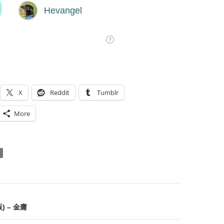
X
Reddit
Tumblr
More
on
 – 金庸