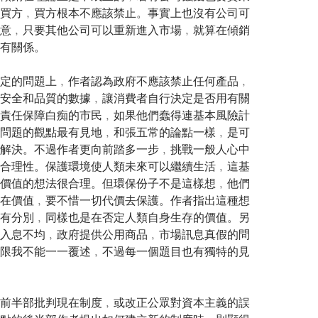
買方﹐買方根本不應該禁止。事實上也沒有公司可
意﹐只要其他公司可以重新進入市場﹐就算在傾銷
有關係。
定的問題上﹐作者認為政府不應該禁止任何產品﹐
安全和品質的數據﹐讓消費者自行決定是否用有關
責任保障白痴的市民﹐如果他們蠢得連基本風險計
問題的觀點最有見地﹐和張五常的論點一樣﹐是可
解決。不過作者更向前踏多一步﹐挑戰一般人心中
合理性。保護環境使人類未來可以繼續生活﹐這基
價值的想法很合理。但環保份子不是這樣想﹐他們
在價值﹐要不惜一切代價去保護。作者指出這種想
有分別﹐同樣也是在否定人類自身生存的價值。另
入息不均﹐政府提供公用商品﹐市場訊息真假的問
限我不能一一覆述﹐不過每一個題目也有獨特的見
前半部批判現在制度﹐或改正公眾對資本主義的誤