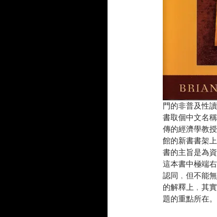
門的非普及性讀
書取個中文名稱
傳的經濟學教授
館的新書書架上
書的主旨是為資
這本書中極端右
認同﹐但不能無
的解釋上﹐其實
題的重點所在。