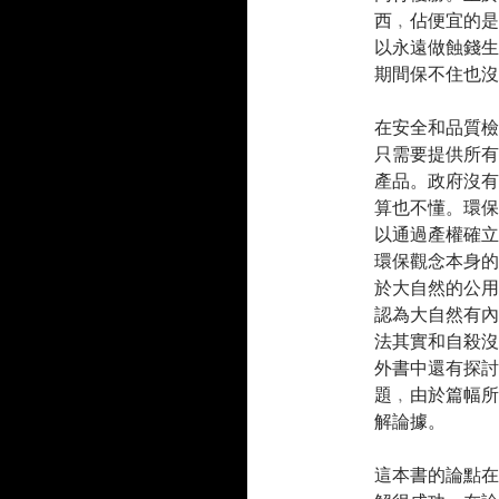
西﹐佔便宜的是
以永遠做蝕錢生
期間保不住也沒
在安全和品質檢
只需要提供所有
產品。政府沒有
算也不懂。環保
以通過產權確立
環保觀念本身的
於大自然的公用
認為大自然有內
法其實和自殺沒
外書中還有探討
題﹐由於篇幅所
解論據。
這本書的論點在