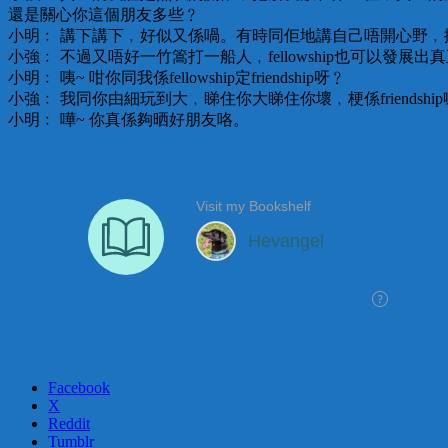
還是關心你這個朋友多些﹖
小明﹕ 講下講下﹐好似又係喎。有時同佢地講自己唔開心野
小強﹕ 不過又唔好一竹篙打一船人﹐fellowship也可以發展
小明﹕ 咦~ 咁你同我係fellowship定friendship呀﹖
小強﹕ 我同你由細玩到大﹐睇住你大睇住你壞﹐梗係friends
小明﹕ 嘩~ 你真係夠晒好朋友咯。
Facebook
X
Reddit
Tumblr