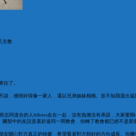
天主教
來往了。
所不談﹐感情好得像一家人﹐還以兄弟姊妹相稱。豈不知我退出返
指一班志同道合的人fellows走在一起﹐沒有負擔沒有承諾﹐大家要開
。團契中的友誼是基於返同一間教會﹐你轉了教會都已經不是那
的朋友關心對方真正的快樂﹐希望看著對方朝好的方向成長。你團