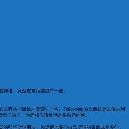
團契後﹐竟然連電話都沒有一個。
心又有共同目標才會響埋一齊。Fellowship的大前題是以個人利
個圈子的人﹐他們和你疏遠也是很自然的事。
契的那些所謂朋友﹐你話佢地關心自己所謂的靈命成長多些﹐