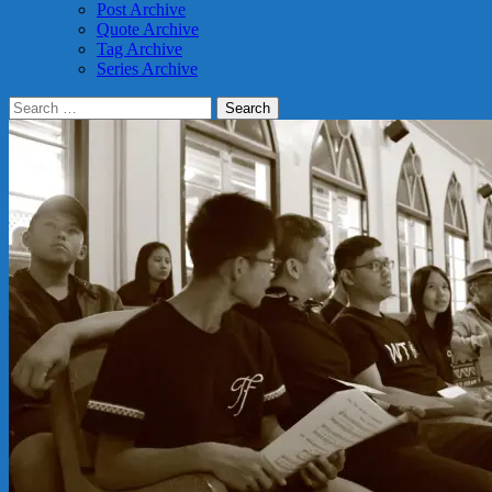
Post Archive
Quote Archive
Tag Archive
Series Archive
Search
for: