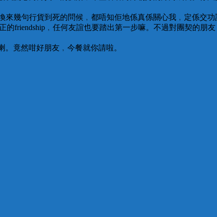
﹐換來幾句行貨到死的問候﹐都唔知佢地係真係關心我﹐定係交功
出真正的friendship﹐任何友誼也要踏出第一步嘛。不過對團
hip喇。竟然咁好朋友﹐今餐就你請啦。