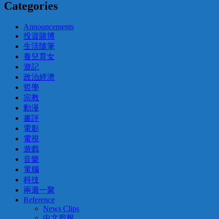
Categories
Announcements
投資賭博
生活隨筆
養兒育女
遊記
政治經濟
哲學
宗教
動漫
書評
電影
電視
遊戲
音樂
電腦
科技
兩週一聚
Reference
News Clips
中文剪報