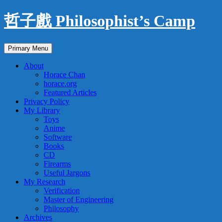
Skip
哲子戲 Philosophist’s Camp
to
content
Search
Primary Menu
About
Horace Chan
horace.org
Featured Articles
Privacy Policy
My Library
Toys
Anime
Software
Books
CD
Firearms
Useful Jargons
My Research
Verification
Master of Engineering
Philosophy
Archives