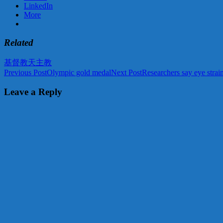
LinkedIn
More
Related
基督教
天主教
Post
Previous Post
Olympic gold medal
Next Post
Researchers say eye stra
navigation
Leave a Reply