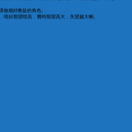
課做個好教徒的角色。
契的朋友﹐唔好期望咁高﹐費時期望高大﹐失望越大喇。