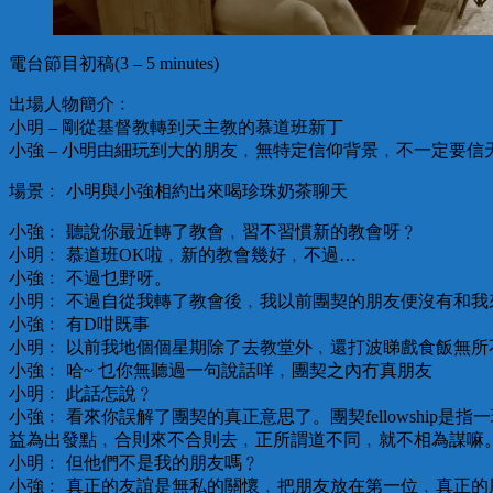
電台節目初稿(3 – 5 minutes)
出場人物簡介﹕
小明 – 剛從基督教轉到天主教的慕道班新丁
小強 – 小明由細玩到大的朋友﹐無特定信仰背景﹐不一定要信
場景﹕ 小明與小強相約出來喝珍珠奶茶聊天
小強﹕ 聽說你最近轉了教會﹐習不習慣新的教會呀﹖
小明﹕ 慕道班OK啦﹐新的教會幾好﹐不過…
小強﹕ 不過乜野呀。
小明﹕ 不過自從我轉了教會後﹐我以前團契的朋友便沒有和我
小強﹕ 有D咁既事
小明﹕ 以前我地個個星期除了去教堂外﹐還打波睇戲食飯無
小強﹕ 哈~ 乜你無聽過一句說話咩﹐團契之內冇真朋友
小明﹕ 此話怎說﹖
小強﹕ 看來你誤解了團契的真正意思了。團契fellowship是
益為出發點﹐合則來不合則去﹐正所謂道不同﹐就不相為謀嘛
小明﹕ 但他們不是我的朋友嗎﹖
小強﹕ 真正的友誼是無私的關懷﹐把朋友放在第一位﹐真正