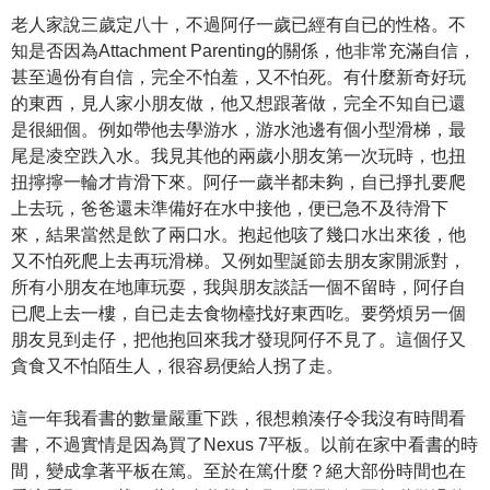
老人家說三歲定八十，不過阿仔一歲已經有自已的性格。不
知是否因為Attachment Parenting的關係，他非常充滿自信，
甚至過份有自信，完全不怕羞，又不怕死。有什麼新奇好玩
的東西，見人家小朋友做，他又想跟著做，完全不知自已還
是很細個。例如帶他去學游水，游水池邊有個小型滑梯，最
尾是凌空跌入水。我見其他的兩歲小朋友第一次玩時，也扭
扭擰擰一輪才肯滑下來。阿仔一歲半都未夠，自已掙扎要爬
上去玩，爸爸還未準備好在水中接他，便已急不及待滑下
來，結果當然是飲了兩口水。抱起他咳了幾口水出來後，他
又不怕死爬上去再玩滑梯。又例如聖誕節去朋友家開派對，
所有小朋友在地庫玩耍，我與朋友談話一個不留時，阿仔自
已爬上去一樓，自已走去食物檯找好東西吃。要勞煩另一個
朋友見到走仔，把他抱回來我才發現阿仔不見了。這個仔又
貪食又不怕陌生人，很容易便給人拐了走。
這一年我看書的數量嚴重下跌，很想賴湊仔令我沒有時間看
書，不過實情是因為買了Nexus 7平板。以前在家中看書的時
間，變成拿著平板在篤。至於在篤什麼？絕大部份時間也在