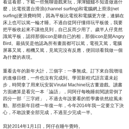
看這看那，下載一些無聊遊戲來玩，渾渾鱷鱷不知道做過什
麼，比電視選台滑浪(channel surfing)和電腦網上滑浪(net
surfing)更浪費時間，因為平板比電視和電腦更方便，連躺在
床上也可以篤一輪才睡。不過自從阿仔懂得玩平板後，我要
把平板收起來不讓他見到，自已反而少用了。歲半人仔竟然
識篤平板，認得那個icon是睇自已的相，那個icon是開Angry
Bird。最搞笑是他認為所有畫面都可以篤，電視又篤，電腦
屏幕又篤，相機又篤，見篤完沒有反應，便回頭看我做一個
為什麼的表現。
重看去年的新年大計，三個字：一事無成。訂下來自我增埴
的進修目標，一件也沒有完成到。學習新程式語言還未起
步，時間拿了用來玩安裝Virutal Machine玩古董遊戲。讀書
方面總算是看完一本「論語」，同阿仔每晚睡前閱讀背倒了
四分一部「三字經」，不過去年說要看的哲學書依然紋風未
動。那些新年目標一年復一年，今年2014年我一定要立下決
心，不敢說要全部完成，不過至少完成一半。
寫於2014年1月1日，阿仔在睡午覺時。