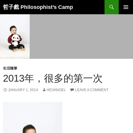
Skip
Search
哲子戲 Philosophist’s Camp
to
PRIMAR
content
MENU
生活隨筆
2013年，很多的第一次
JANUARY 1, 2014
HEVANGEL
LEAVE A COMMENT