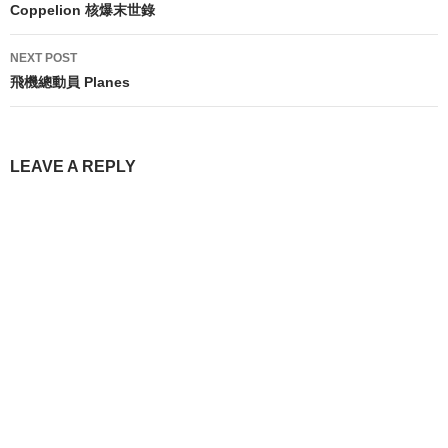
navigation
Coppelion 核爆末世錄
NEXT POST
飛機總動員 Planes
LEAVE A REPLY