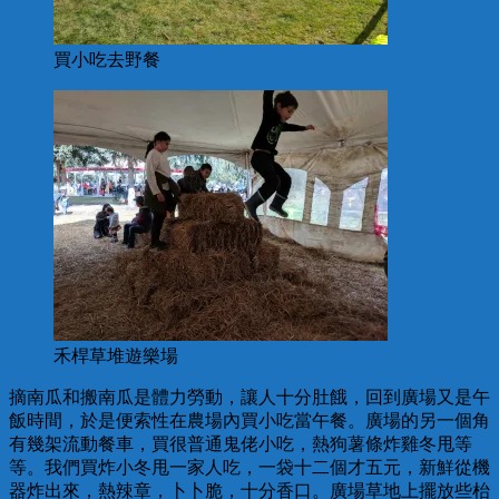
買小吃去野餐
禾桿草堆遊樂場
摘南瓜和搬南瓜是體力勞動，讓人十分肚餓，回到廣場又是午
飯時間，於是便索性在農場內買小吃當午餐。廣場的另一個角
有幾架流動餐車，買很普通鬼佬小吃，熱狗薯條炸雞冬甩等
等。我們買炸小冬甩一家人吃，一袋十二個才五元，新鮮從機
器炸出來，熱辣章，卜卜脆，十分香口。廣場草地上擺放些枱