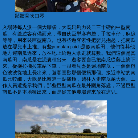
骷髏骨吹口琴
入場時每人派一個大膠袋，大既只夠力裝二三十磅的中型南
瓜。有些遊客有備而來，帶自伙巨型麻布袋，手拉車仔，麻線
等等，用來裝巨型南瓜。也有些遊客索性把嬰兒抱起，把南瓜
放在嬰兒車上推。有些pumpkin patch是假南瓜田，他們從其他
地方運南瓜過來，放在地上給遊人拿走就算數。我們這個是真
南瓜田，南瓜是在泥裏種出來，遊客要自已把南瓜從藤上摘下
來。從拖拉機拉車站下車，一眼看見盡是遍地南瓜，一個個橙
色波波從地上長出來，遊客喜歡那個便摘那個。接近車站的南
瓜比較細，大慨是比較遲一點播種，越往入走南瓜越大個。工
作人員還提示我們，那些巨型南瓜在最外圍角落處，不過巨型
南瓜不是本地種出來，而是從其他農場運來放在這兒。