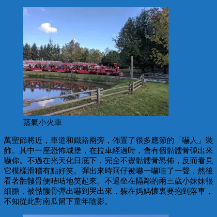
蒸氣小火車
萬聖節將近，車道和鐵路兩旁，佈置了很多應節的「嚇人」裝
飾。其中一座恐怖城堡，在拉車經過時，會有個骷髏骨彈出來
嚇你。不過在光天化日底下，完全不覺骷髏骨恐佈，反而看見
它模樣滑稽有點好笑。彈出來時阿仔被嚇一嚇哇了一聲，然後
看著骷髏骨便咭咭地笑起來。不過坐在隔鄰的兩三歲小妹妹很
細膽，被骷髏骨彈出嚇到哭出來，躲在媽媽懷裏要抱到落車，
不知從此對南瓜留下童年陰影。