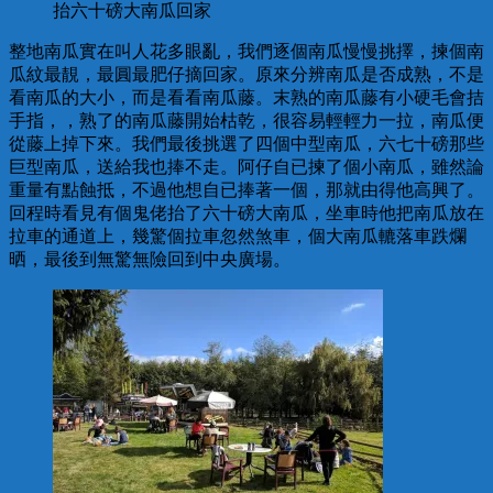
抬六十磅大南瓜回家
整地南瓜實在叫人花多眼亂，我們逐個南瓜慢慢挑擇，揀個南
瓜紋最靚，最圓最肥仔摘回家。原來分辨南瓜是否成熟，不是
看南瓜的大小，而是看看南瓜藤。末熟的南瓜藤有小硬毛會拮
手指，，熟了的南瓜藤開始枯乾，很容易輕輕力一拉，南瓜便
從藤上掉下來。我們最後挑選了四個中型南瓜，六七十磅那些
巨型南瓜，送給我也捧不走。阿仔自已揀了個小南瓜，雖然論
重量有點蝕抵，不過他想自已捧著一個，那就由得他高興了。
回程時看見有個鬼佬抬了六十磅大南瓜，坐車時他把南瓜放在
拉車的通道上，幾驚個拉車忽然煞車，個大南瓜轆落車跌爛
晒，最後到無驚無險回到中央廣場。