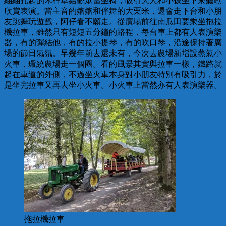
綑綑扎起的禾桿草給觀眾當坐椅，吸引大人和小孩坐下來聽歌
欣賞表演。當主音的嬸嬸和伴舞的大栗米，還會走下台和小朋
友跳舞玩遊戲，阿仔看不願走。從廣場前往南瓜田要乘坐拖拉
機拉車，雖然只有短短五分鐘的路程，每台車上都有人表演樂
器，有的彈結他，有的拉小提琴，有的吹口琴，沿途保持著廣
場的節日氣氛。早幾年前去還未有，今次去農場新增設蒸氣小
火車，環繞農場走一個圈。看的風景其實與拉車一樣，鐵路就
起在車道的外側，不過坐火車本身對小朋友特別有吸引力，於
是坐完拉車又再去坐小火車。小火車上當然亦有人表演樂器。
拖拉機拉車