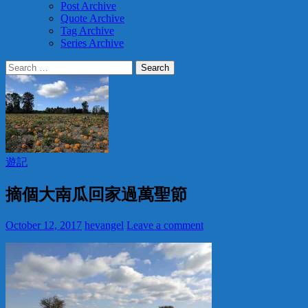
Post Archive
Quote Archive
Tag Archive
Series Archive
Search
for:
遊記
摘個大南瓜回家過萬聖節
October 12, 2017
hevangel
Leave a comment