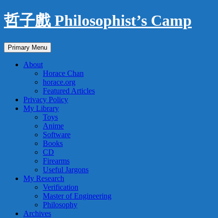
Skip
哲子戲 Philosophist’s Camp
to
content
Search
Primary Menu
About
Horace Chan
horace.org
Featured Articles
Privacy Policy
My Library
Toys
Anime
Software
Books
CD
Firearms
Useful Jargons
My Research
Verification
Master of Engineering
Philosophy
Archives