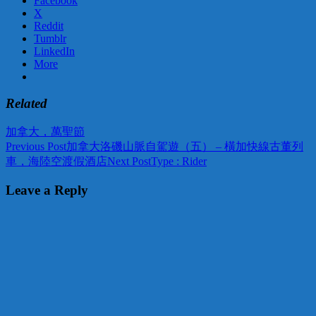
Facebook
X
Reddit
Tumblr
LinkedIn
More
Related
加拿大，萬聖節
Post
Previous Post
加拿大洛磯山脈自駕遊（五） – 橫加快線古董列
車，海陸空渡假酒店
Next Post
Type : Rider
navigation
Leave a Reply