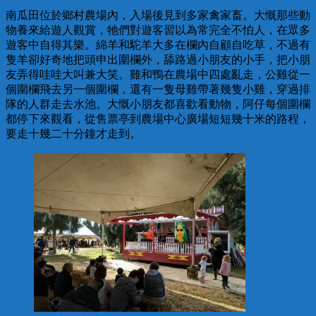
南瓜田位於鄉村農場內，入場後見到多家禽家畜。大慨那些動
物養來給遊人觀賞，牠們對遊客習以為常完全不怕人，在眾多
遊客中自得其樂。綿羊和駝羊大多在欄內自顧自吃草，不過有
隻羊卻好奇地把頭申出圍欄外，舔路過小朋友的小手，把小朋
友弄得哇哇大叫兼大笑。雞和鴨在農場中四處亂走，公雞從一
個圍欄飛去另一個圍欄，還有一隻母雞帶著幾隻小雞，穿過排
隊的人群走去水池。大慨小朋友都喜歡看動物，阿仔每個圍欄
都停下來觀看，從售票亭到農場中心廣場短短幾十米的路程，
要走十幾二十分鐘才走到。