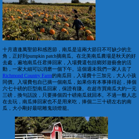
十月適逢萬聖節和感恩節，南瓜是這兩大節日不可缺少的主
角，正好到pumpkin patch摘南瓜。在北美南瓜農場是秋天的好
去處，遍地南瓜任君捧回家，入場費還包括鄉郊遊藝會的活
動，一家大細可以消磨一個下午。這個週未我們一家人去了
Richmond Country Farm
的南瓜田，入場費十三加元，大人小孩
同價。入場費包自已摘一個南瓜，如果你有本事捧得起，捧個
六七十磅的巨型南瓜回家，保證有賺。在超市買南瓜大約一元
三磅，換句話說，只要捧個四十磅南瓜就回本。不過一般人志
在去玩，南瓜捧回家也不是用來吃，捧個二三十磅左右的南
瓜，大小剛好最啱雕鬼頭燈籠。