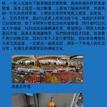
椅，一家人在陽光下聽著鄉謠音樂野餐。廣場有個禾桿草堆遊
樂場，基本上就是一個大帳蓬，入面地下舖滿禾桿草，然後再
砌一扎扎的禾桿草堆。小朋友在禾桿草堆爬上爬落，捐來捐
去，互扔禾桿草。最好玩是爬上草堆頂跳下來，地面的禾桿草
正好當軟墊。除了禾桿草什麼也沒有的遊樂場，阿仔都可以玩
成大半個鐘，玩到成身衫褲黐滿乾草。農場附設一間很大的農
產品市場，蔬菜生果價廉物美，我們順便買餸才回家。旅遊書
不會介紹南瓜田，因為它算不上是什麼景點。但如果有機會秋
天來北美旅遊，一定要去一趟南瓜田，感受一下本地人的生活
日常，見識北美洲萬聖節的傳統文化。
農產品市場