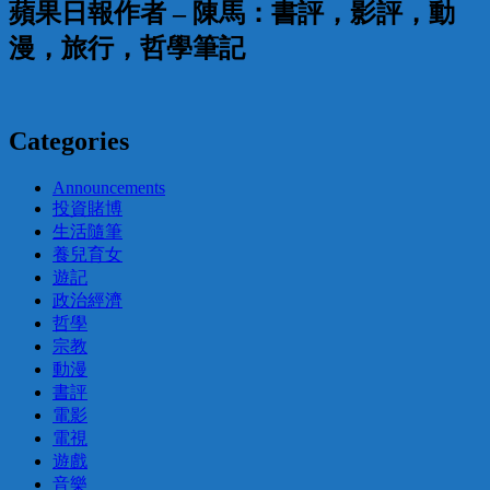
蘋果日報作者 – 陳馬：書評，影評，動
漫，旅行，哲學筆記
Categories
Announcements
投資賭博
生活隨筆
養兒育女
遊記
政治經濟
哲學
宗教
動漫
書評
電影
電視
遊戲
音樂