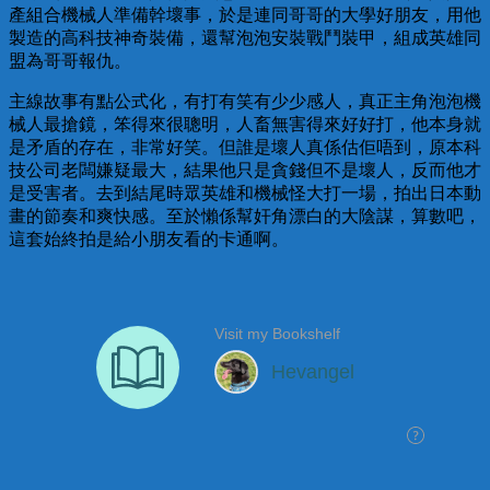
產組合機械人準備幹壞事，於是連同哥哥的大學好朋友，用他
製造的高科技神奇裝備，還幫泡泡安裝戰鬥裝甲，組成英雄同
盟為哥哥報仇。
主線故事有點公式化，有打有笑有少少感人，真正主角泡泡機
械人最搶鏡，笨得來很聰明，人畜無害得來好好打，他本身就
是矛盾的存在，非常好笑。但誰是壞人真係估佢唔到，原本科
技公司老闆嫌疑最大，結果他只是貪錢但不是壞人，反而他才
是受害者。去到結尾時眾英雄和機械怪大打一場，拍出日本動
畫的節奏和爽快感。至於懶係幫奸角漂白的大陰謀，算數吧，
這套始終拍是給小朋友看的卡通啊。