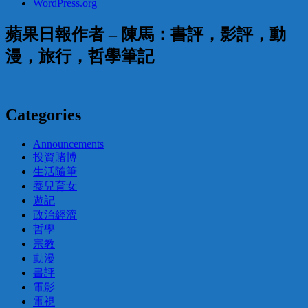
WordPress.org
蘋果日報作者 – 陳馬：書評，影評，動
漫，旅行，哲學筆記
Categories
Announcements
投資賭博
生活隨筆
養兒育女
遊記
政治經濟
哲學
宗教
動漫
書評
電影
電視