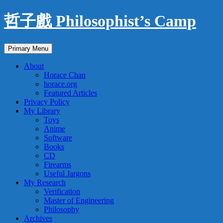
Skip
哲子戲 Philosophist’s Camp
to
content
Search
Primary Menu
About
Horace Chan
horace.org
Featured Articles
Privacy Policy
My Library
Toys
Anime
Software
Books
CD
Firearms
Useful Jargons
My Research
Verification
Master of Engineering
Philosophy
Archives