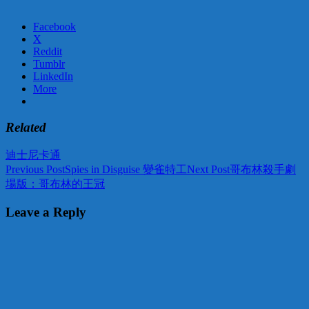
Facebook
X
Reddit
Tumblr
LinkedIn
More
Related
迪士尼
卡通
Post
Previous Post
Spies in Disguise 變雀特工
Next Post
哥布林殺手劇
場版：哥布林的王冠
navigation
Leave a Reply