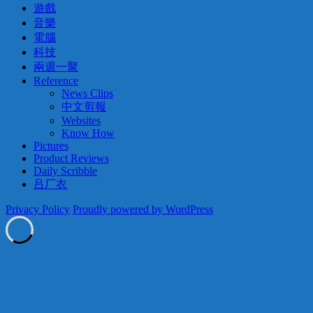
遊戲
音樂
電腦
科技
兩週一聚
Reference
News Clips
中文剪報
Websites
Know How
Pictures
Product Reviews
Daily Scribble
吕厂衣
Privacy Policy
Proudly powered by WordPress