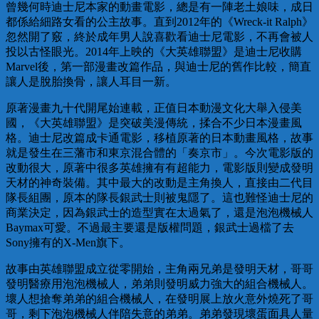
曾幾何時迪士尼本家的動畫電影，總是有一陣老土娘味，成日
都係給細路女看的公主故事。直到2012年的《Wreck-it Ralph》
忽然開了竅，終於成年男人說喜歡看迪士尼電影，不再會被人
投以古怪眼光。2014年上映的《大英雄聯盟》是迪士尼收購
Marvel後，第一部漫畫改篇作品，與迪士尼的舊作比較，簡直
讓人是脫胎換骨，讓人耳目一新。
原著漫畫九十代開尾始連載，正值日本動漫文化大舉入侵美
國，《大英雄聯盟》是突破美漫傳統，揉合不少日本漫畫風
格。迪士尼改篇成卡通電影，移植原著的日本動畫風格，故事
就是發生在三藩市和東京混合體的「奏京市」。今次電影版的
改動很大，原著中很多英雄擁有有超能力，電影版則變成發明
天材的神奇裝備。其中最大的改動是主角換人，直接由二代目
隊長組團，原本的隊長銀武士則被鬼隱了。這也難怪迪士尼的
商業決定，因為銀武士的造型實在太過氣了，還是泡泡機械人
Baymax可愛。不過最主要還是版權問題，銀武士過檔了去
Sony擁有的X-Men旗下。
故事由英雄聯盟成立從零開始，主角兩兄弟是發明天材，哥哥
發明醫療用泡泡機械人，弟弟則發明威力強大的組合機械人。
壞人想搶奪弟弟的組合機械人，在發明展上放火意外燒死了哥
哥，剩下泡泡機械人伴陪失意的弟弟。弟弟發現壞蛋面具人量