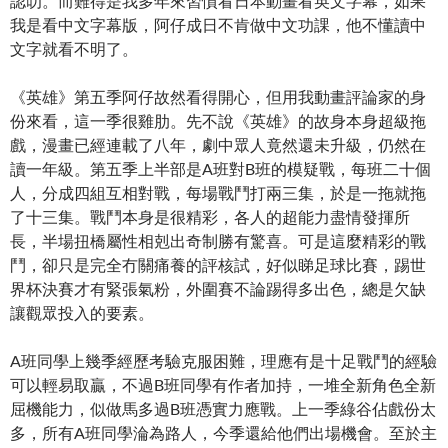
認叻。而難得是我多年來習慣看日本動畫看英文字幕，如果
我是看中文字幕版，阿仔成日不肯做中文功課，他不懂讀中
文字就看不明了。
《英雄》第五季阿仔故然看得開心，但用我動畫評論家的身
份來看，這一季很雞肋。先不說《英雄》的故身本身超級拖
戲，漫畫已經連載了八年，劇中眾人竟然還未升級，仍然在
讀一年級。第五季上半部是A班對B班的模疑戰，每班二十個
人，分成四組互相對戰，每場戰鬥打兩三集，於是一拖就拖
了十三集。戰鬥本身是很精彩，各人的超能力盡情發揮所
長，半場扭橋屬性相剋出奇制勝有驚喜。可是這麼精彩的戰
鬥，卻只是完全冇關痛養的評核試，好似睇足球比賽，踢世
界杯決賽才有緊張氣粉，外圍賽不論踢得多出色，總是欠缺
讓觀眾投入的要素。
A班同學上幾季經歷考驗克服困難，理應有是十足戰鬥的經驗
可以輕易取贏，不過B班同學有作者加持，一堆全新角色全新
屈機能力，似做馬多過B班憑實力應戰。上一季綠谷佔戲份太
多，所有A班同學淪為路人，今季還給他們出場機會。至於主