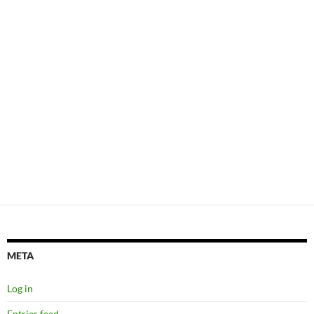
META
Log in
Entries feed