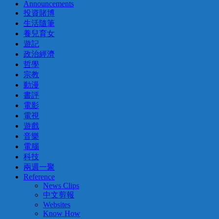
Announcements
投資賭博
生活隨筆
養兒育女
遊記
政治經濟
哲學
宗教
動漫
書評
電影
電視
遊戲
音樂
電腦
科技
兩週一聚
Reference
News Clips
中文剪報
Websites
Know How