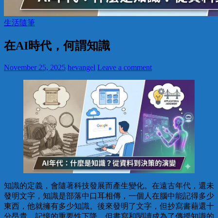
生活隨筆
在AI時代，何謂知識
November 25, 2025
hevangel
Leave a comment
知識的定義，會隨著科技發展而產生變化。在遠古年代，還未
發明文字，知識是部落中口耳相傳，一個人在腦中能記得多少
東西，他就擁有多少知識。後來發明了文字，但抄寫書藉還十
分昂貴，記憶的重要性下降，但書寫和閱讀成為了傳授知識的