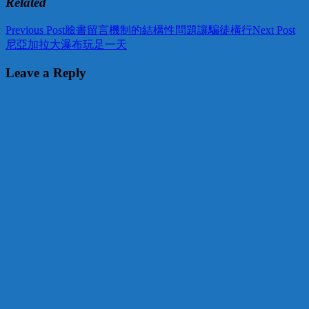
Related
Post
Previous Post
臉書留言機制的結構性問題讓騙徒橫行
Next Post
尼亞加拉大瀑布玩足一天
navigation
Leave a Reply