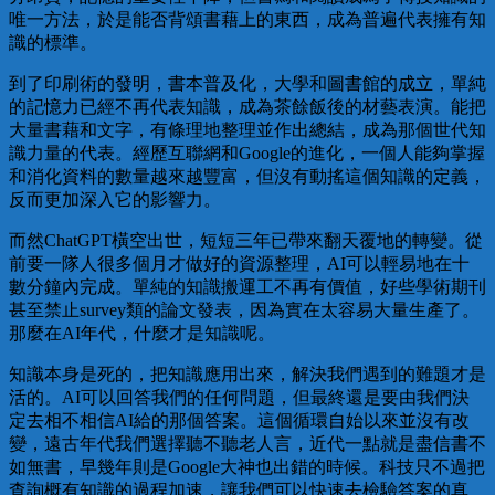
唯一方法，於是能否背頌書藉上的東西，成為普遍代表擁有知
識的標準。
到了印刷術的發明，書本普及化，大學和圖書館的成立，單純
的記憶力已經不再代表知識，成為茶餘飯後的材藝表演。能把
大量書藉和文字，有條理地整理並作出總結，成為那個世代知
識力量的代表。經歷互聯網和Google的進化，一個人能夠掌握
和消化資料的數量越來越豐富，但沒有動搖這個知識的定義，
反而更加深入它的影響力。
而然ChatGPT橫空出世，短短三年已帶來翻天覆地的轉變。從
前要一隊人很多個月才做好的資源整理，AI可以輕易地在十
數分鐘內完成。單純的知識搬運工不再有價值，好些學術期刊
甚至禁止survey類的論文發表，因為實在太容易大量生產了。
那麼在AI年代，什麼才是知識呢。
知識本身是死的，把知識應用出來，解決我們遇到的難題才是
活的。AI可以回答我們的任何問題，但最終還是要由我們決
定去相不相信AI給的那個答案。這個循環自始以來並沒有改
變，遠古年代我們選擇聽不聽老人言，近代一點就是盡信書不
如無書，早幾年則是Google大神也出錯的時候。科技只不過把
查詢概有知識的過程加速，讓我們可以快速去檢驗答案的真