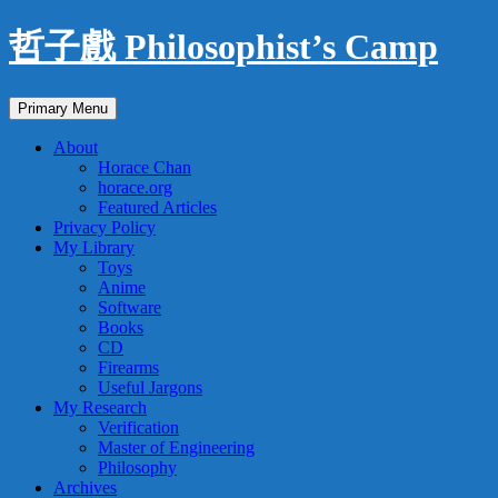
Skip
哲子戲 Philosophist’s Camp
to
content
Search
Primary Menu
About
Horace Chan
horace.org
Featured Articles
Privacy Policy
My Library
Toys
Anime
Software
Books
CD
Firearms
Useful Jargons
My Research
Verification
Master of Engineering
Philosophy
Archives