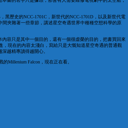
然這本書的名字只是據頭，那會有人需要維修電視劇中的太空船，
黑歷史的NCC-1701C，新世代的NCC-1701D，以及新世代電
料中間夾雜著一些章節，講述星空奇遇世界中種種空想科學的原
本內容只是其中一個目的，還有一個很虛榮的目的，把書買回來
容有待改進，現在的內容太淺白，寫給只是大慨知道星空奇遇的普通觀
越深越精專讀得越開心。
llenium Falcon，現在正在看。