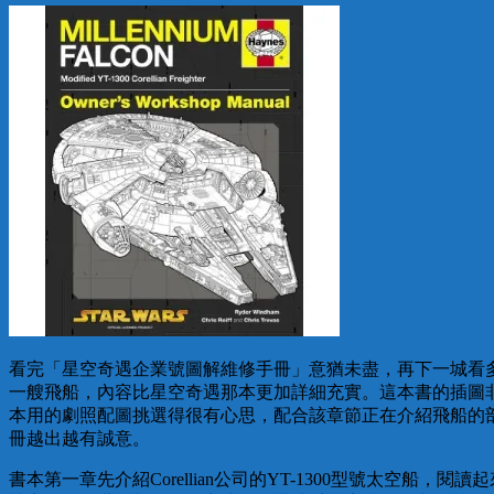
看完「星空奇遇企業號圖解維修手冊」意猶未盡，再下一城看多
一艘飛船，內容比星空奇遇那本更加詳細充實。這本書的插圖
本用的劇照配圖挑選得很有心思，配合該章節正在介紹飛船的部
冊越出越有誠意。
書本第一章先介紹Corellian公司的YT-1300型號太