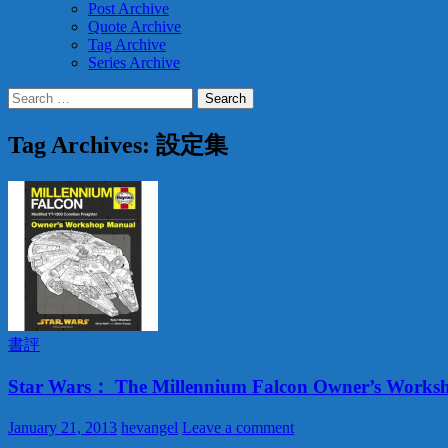
Post Archive
Quote Archive
Tag Archive
Series Archive
Search
for:
Tag Archives: 設定集
書評
Star Wars： The Millennium Falcon Owner’s Works
January 21, 2013
hevangel
Leave a comment