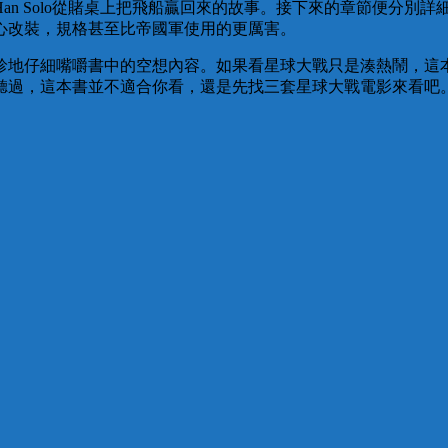
an Solo從賭桌上把飛船贏回來的故事。接下來的章節便分別
心改裝，規格甚至比帝國軍使用的更厲害。
珍地仔細嘴嚼書中的空想內容。如果看星球大戰只是湊熱鬧，這
聽過，這本書並不適合你看，還是先找三套星球大戰電影來看吧