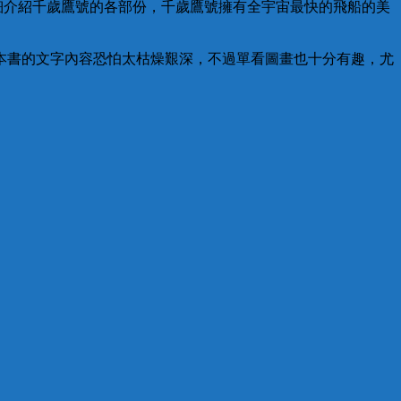
詳細介紹千歲鷹號的各部份，千歲鷹號擁有全宇宙最快的飛船的美
本書的文字內容恐怕太枯燥艱深，不過單看圖畫也十分有趣，尤
。