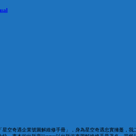
ual
「星空奇遇企業號圖解維修手冊」，身為星空奇遇忠實擁躉，我