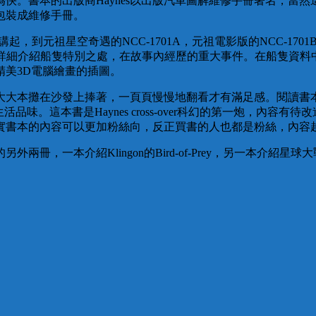
快。書本的出版商Haynes以出版汽車圖解維修手冊著名，當
包裝成維修手冊。
元祖星空奇遇的NCC-1701A，元祖電影版的NCC-1701B，
以文字詳細介紹船隻特別之處，在故事內經歷的重大事件。在船隻資
美3D電腦繪畫的插圖。
大大本攤在沙發上捧著，一頁頁慢慢地翻看才有滿足感。閱讀書
品味。這本書是Haynes cross-over科幻的第一炮，內
實書本的內容可以更加粉絲向，反正買書的人也都是粉絲，內容
介紹Klingon的Bird-of-Prey，另一本介紹星球大戰的Mi