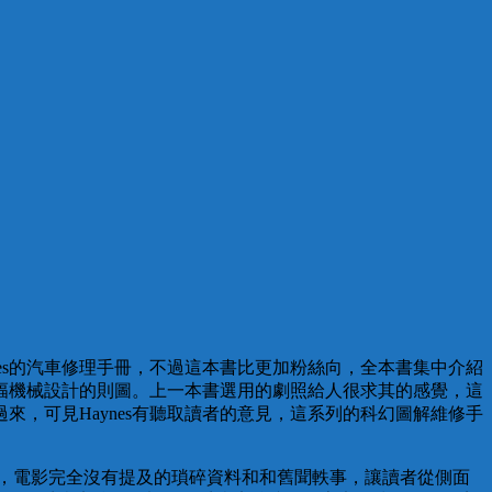
es的汽車修理手冊，不過這本書比更加粉絲向，全本書集中介紹
幅機械設計的則圖。上一本書選用的劇照給人很求其的感覺，這
，可見Haynes有聽取讀者的意見，這系列的科幻圖解維修手
戰擁躉，電影完全沒有提及的瑣碎資料和和舊聞軼事，讓讀者從側面