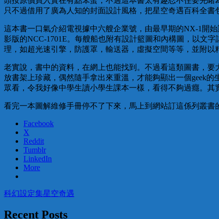
頭按原價買入實在有點笨蛋，不過這本書太有趣忍不住要先睹為
只不過借用了廣為人知的封面設計風格，把星空奇遇百科全書
這本書一口氣介紹電視據中六艘企業號，由最早期的NX-1開始講起，到
影版的NCC-1701E。每艘船也附有設計籃圖和內構圖，
理，如超光速引擎，防護罩，輸送器，虛擬空間等等，並附以精
老實說，書中的資料，在網上也能找到。不過看這類圖書，要
放書架上珍藏，偶然隨手拿出來重溫，才能夠顯出一個geek的生活
眾看，令我好像中學生讀小學生課本一樣，看得不夠過癮。其
看完一本圖解維修手冊停不了下來，馬上到網站訂這係列叢書的另外兩冊，一本
Facebook
X
Reddit
Tumblr
LinkedIn
More
科幻
設定集
星空奇遇
Recent Posts