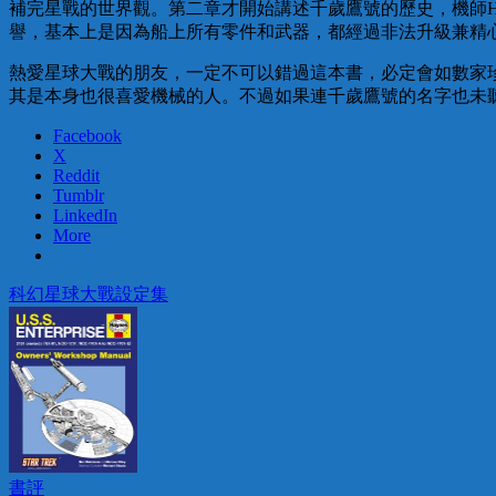
補完星戰的世界觀。第二章才開始講述千歲鷹號的歷史，機師H
譽，基本上是因為船上所有零件和武器，都經過非法升級兼精
熱愛星球大戰的朋友，一定不可以錯過這本書，必定會如數家
其是本身也很喜愛機械的人。不過如果連千歲鷹號的名字也未
Facebook
X
Reddit
Tumblr
LinkedIn
More
科幻
星球大戰
設定集
書評