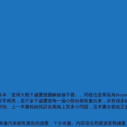
本「星球大戰千歲鷹號圖解維修手冊」。同樣也是喬裝為Hayn
非常精美，差不多千歲鷹號每一個小部份都有畫出來，亦有很多
份。上一本書粉絲投訢在風格上眾多小問題，這本書全都改正過來
空船，閱讀起來像汽車銷售廣告的感覺，十分有趣。內容迎合死硬派星