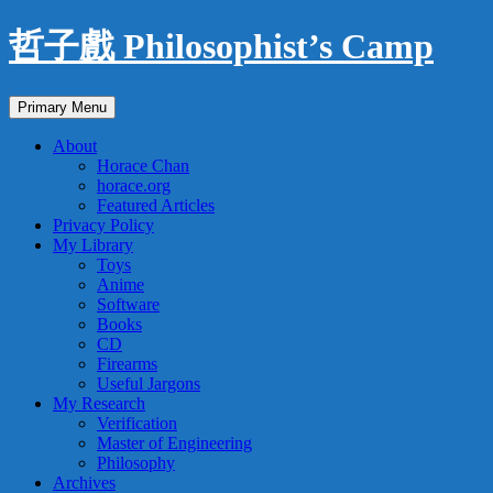
Skip
哲子戲 Philosophist’s Camp
to
content
Search
Primary Menu
About
Horace Chan
horace.org
Featured Articles
Privacy Policy
My Library
Toys
Anime
Software
Books
CD
Firearms
Useful Jargons
My Research
Verification
Master of Engineering
Philosophy
Archives