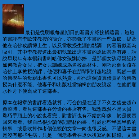
最初是從明報每星期日的新書介紹接觸這書﹐短短
的書評有李歐梵教授的簡介﹐亦節錄了本書的一些章節﹐提及
他在哈佛攻讀博士生﹐以及當教授生涯的點滴﹐內容看似甚為
吸引。其中李教授道出最初執筆出這本畫的原因甚為有趣﹐話
說早幾年有本暢銷書叫哈佛女孩劉亦婷﹐是那個女孩母親記錄
如何教育女兒﹐把女兒訓練成為名校高材生。剛巧那個女孩在
哈佛上李教授的課﹐他便和妻子在朋輩間打趣地說﹐既然一個
哈佛學生的母親出書也可以熱賣﹐那他這個貨真價實的哈佛教
授為什麼不能。他妻子和出版社當編輯的朋友說起﹐在他們順
水推舟下便寫成了這部書。
原本在報章的書評看過就算﹐巧合的是在過了不久之後去超市
買菜時﹐看見這部書在旁邊的書店有售。我想既然不是太貴﹐
剛巧手頭上的小說也看完﹐對書評也有不錯的印像﹐於是便賣
回來看看。我自己很少讀傳記體材的書﹐對於那些半真半假的
軼事﹐或是吹捧作者價值觀的文章一向也很反感。不過這本書
是沒有那些毛病﹐只是一個老學者在退休後寫的回憶錄。文筆