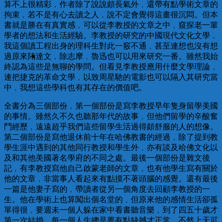
算不上很精彩﹐作者除了說說頗長氣外﹐還帶有點學術文章的
拘束﹐若不是有心去讀之人﹐說不定會覺得這畫很沉悶。但本
書就是勝在有真實感﹐可以從李教授的文章之中﹐窺探老一輩
學者的想法和生活經驗。李教授的研究的中國現代文化文學﹐
我這個讀工程出身的理科生對此一竅不通﹐甚至連想也沒有想
過原來陏達文﹐除志摩﹐魯迅也可以用來研究一番。雖然我始
終認為這些是無聊的學問。但看見李教授應用什麼文學理論﹐
連把捷克的革命文學﹐以致周星馳的電影也可以隔入其研究當
中﹐我想這些學科也有其存在的價值吧。
全書分為三個部份﹐第一個部份是寫李教授早年隻身留學美國
的事情。雖然久不久也聽那年代的故事﹐但他們留學的辛酸奮
鬥經歷﹐遠遠超乎我們這些留學生活過得頗舒服的人的想像。
第二個部份是寫他退休前十年在哈佛教書的經過﹐除了提到教
學生涯中遇到的其他同行教授和學生外﹐亦有談及哈佛文化以
及和其他美國著名學府的不同之處。最後一個部份是雜文後
記﹐有李教授寫他自己啟蒙老師的文章﹐也有他學生寫有關於
他的文章﹐非當事人看起來有點摸不著頭腦的感覺。還有最後
一篇是他妻子寫的﹐帶讀者從另一個角度去回顧李教授的一
生。他在學術上也算闖出個名堂的﹐但原來他的感情生活卻孤
單得很﹐要週未一個人躲在家中看書聽音樂﹐到了四五十歲才
第一次結婚﹐每一個人生總是要有點缺撼才正常﹐不然上天可