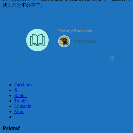
就非常之不公平了。
Facebook
X
Reddit
Tumblr
LinkedIn
More
Related