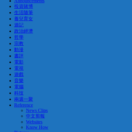
Announcements
投資賭博
生活隨筆
養兒育女
遊記
政治經濟
哲學
宗教
動漫
書評
電影
電視
遊戲
音樂
電腦
科技
兩週一聚
Reference
News Clips
中文剪報
Websites
Know How