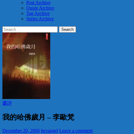
Post Archive
Quote Archive
Tag Archive
Series Archive
Search
for:
書評
我的哈佛歲月 – 李歐梵
December 20, 2006
hevangel
Leave a comment