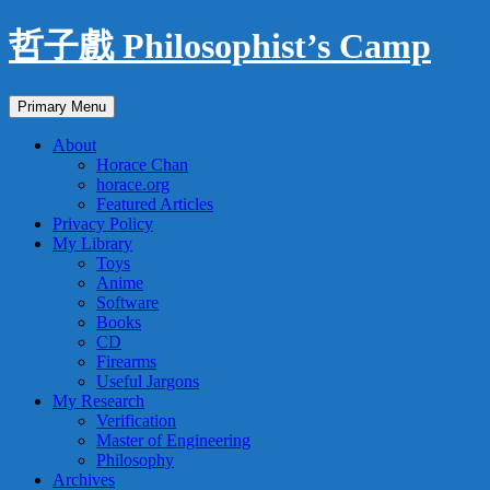
Skip
哲子戲 Philosophist’s Camp
to
content
Search
Primary Menu
About
Horace Chan
horace.org
Featured Articles
Privacy Policy
My Library
Toys
Anime
Software
Books
CD
Firearms
Useful Jargons
My Research
Verification
Master of Engineering
Philosophy
Archives