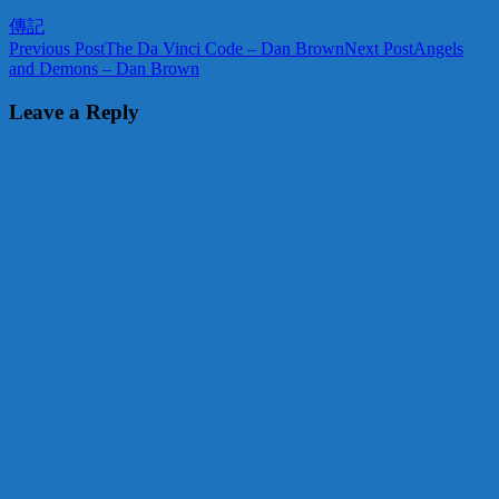
傳記
Post
Previous Post
The Da Vinci Code – Dan Brown
Next Post
Angels
and Demons – Dan Brown
navigation
Leave a Reply