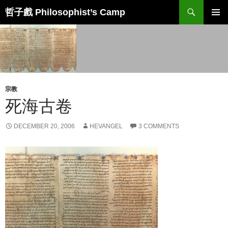
Skip
Search
哲子戲 Philosophist’s Camp
to
PRIMAR
content
MENU
宗教
死海古卷
DECEMBER 20, 2006
HEVANGEL
3 COMMENTS