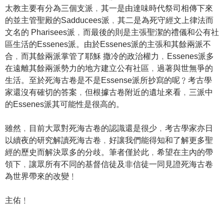
太教主要有分為三個支派﹐其一是由達味時代祭司相傳下來
的並主管聖殿的Sadducees派﹐其二是為死守經文上律法而
文名的 Pharisees派﹐而最後的則是主張聖潔的禮儀和公有社
區生活的Essenes派。由於Essenes派的主張和其餘兩派不
合﹐而其餘兩派掌管了耶穌 撒冷的政治權力﹐Essenes派多
在遠離其餘兩派勢力的地方建立公有社區﹐過著與世無爭的
生活。至於死海古卷是不是Essense派所抄寫的呢﹖考古學
家還沒有確切的答案﹐但根據古卷附近的遺址來看﹐三派中
的Essenes派其可能性是很高的。
雖然﹐目前大眾對死海古卷的認識還是很少﹐考古學家亦日
以續夜的研究解讀死海古卷﹐好讓我們能得知和了解更多聖
經的歷史而解決眾多的分歧。筆者僅於此﹐希望在主內的帶
領下﹐讓眾所有不同的基督信徒及非信徒一同見證死海古卷
為世界帶來的改變﹗
主佑﹗