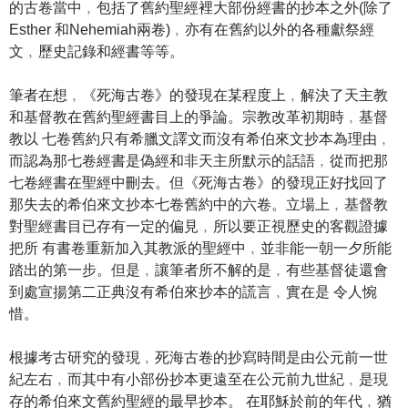
的古卷當中﹐包括了舊約聖經裡大部份經書的抄本之外(除了
Esther 和Nehemiah兩卷)﹐亦有在舊約以外的各種獻祭經
文﹐歷史記錄和經書等等。
筆者在想﹐《死海古卷》的發現在某程度上﹐解決了天主教
和基督教在舊約聖經書目上的爭論。宗教改革初期時﹐基督
教以 七卷舊約只有希臘文譯文而沒有希伯來文抄本為理由﹐
而認為那七卷經書是偽經和非天主所默示的話語﹐從而把那
七卷經書在聖經中刪去。但《死海古卷》的發現正好找回了
那失去的希伯來文抄本七卷舊約中的六卷。立場上﹐基督教
對聖經書目已存有一定的偏見﹐所以要正視歷史的客觀證據
把所 有書卷重新加入其教派的聖經中﹐並非能一朝一夕所能
踏出的第一步。但是﹐讓筆者所不解的是﹐有些基督徒還會
到處宣揚第二正典沒有希伯來抄本的謊言﹐實在是 令人惋
惜。
根據考古研究的發現﹐死海古卷的抄寫時間是由公元前一世
紀左右﹐而其中有小部份抄本更遠至在公元前九世紀﹐是現
存的希伯來文舊約聖經的最早抄本。 在耶穌於前的年代﹐猶