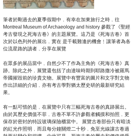
筆者於剛過去的夏季假期中﹐有幸在加東旅行之時﹐往
Montreal Museum of Archaeology and history 參觀了《聖經
考古發現之死海古卷》的主題展覽。這乃是《死海古卷》首
次於以色列外的展出﹐實在 是千載難逢的機會﹗讓筆者為各
位流星路的讀者﹐分享在展覽
在眾多的展品當中﹐自然少不了作為主角的《死海古卷》真
跡。除此之外﹐展覽還包括了由達味時期到耶路撒冷被羅馬
帝國摧毀前的珍貴文物。展覽中有豐富的圖片和文字對文物
作出詳細的介紹﹐亦有考古學對猶太歷史研的最新研究結
果。
有一點可惜的是﹐在展覽中只有三幅死海古卷的真跡展出。
由於其歷史價值不菲﹐古卷不單不許參觀者觸摸和拍照﹐更
保存於密封的特設玻璃保險櫃當中。 展覽古卷部份只有暗淡
的紅光作照明﹐而且每分鐘關燈二十秒﹐免至光線讓古卷過