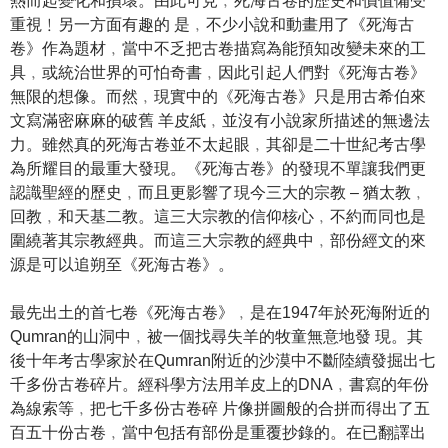
熱而起變化和損壞。由此可見﹐死海古卷的歷史和價值備受
重視﹗另一方面有趣的 是﹐不少小說和動畫用了《死海古
卷》作為題材﹐當中不乏把古卷描寫為能預知改變未來的工
具﹐或統治世界的可怕奇書﹐因此引起人們對《死海古卷》
無限的想像。而然﹐現實中的《死海古卷》只是用古希伯來
文寫滿密麻麻的破舊 羊皮紙﹐並沒有小說家所描述的無邊法
力。雖然真的死海古卷並不太起眼﹐其卻是二十世紀考古學
為所耀目的最重大發現。《死海古卷》的發現不單讓我們更
認識聖經的歷史﹐而且更影響了現今三大的宗教 – 猶太教﹐
回教﹐和天基二教。這三大宗教的信仰核心﹐不約而同也是
圍繞著其宗教經典。而這三大宗教的經典中﹐部份經文的來
源是可以追朔至《死海古卷》。
最先出土的首七卷《死海古卷》﹐是在1947年於死海附近的
Qumran的山洞中﹐被一個找尋失羊的牧童無意地發 現。其
後十年考古學家於在Qumran附近的沙漠中不斷陸續發掘出七
千多份古卷碎片。經科學方法用羊皮上的DNA﹐書寫的年份
為線索等﹐把七千多份古卷碎 片像拼圖般的合拼而得出了五
百五十份古卷﹐當中包括有部份是重覆抄錄的。在已翻譯出