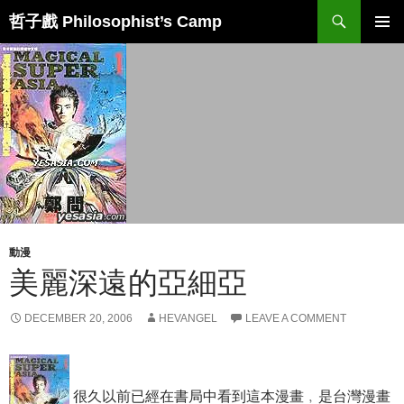
Skip
Search
哲子戲 Philosophist’s Camp
to
PRIMAR
content
MENU
動漫
美麗深遠的亞細亞
DECEMBER 20, 2006
HEVANGEL
LEAVE A COMMENT
很久以前已經在書局中看到這本漫畫﹐是台灣漫畫