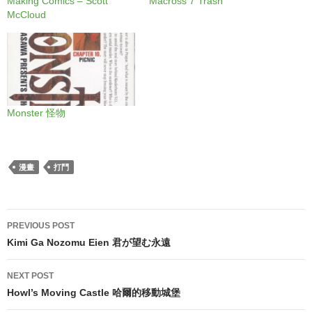
Making Comics – Scott
Macross 7 Trash
McCloud
Monster 怪物
漫畫
打鬥
Post
PREVIOUS POST
navigation
Kimi Ga Nozomu Eien 君が望む永遠
NEXT POST
Howl’s Moving Castle 哈爾的移動城堡