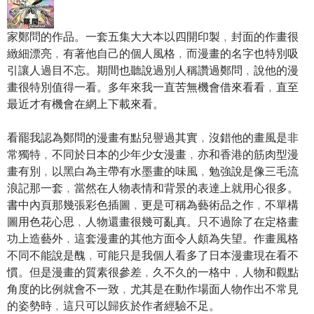
家鄭問的作品。一套五集大大本以四開印製﹐封面的作畫很
緻細漂亮﹐有著他自己的個人風格﹐而漫畫的名字也特別吸
引讓人過目不忘。期間也聽說過別人稱讚過鄭問﹐說他的漫
畫很特別值得一看。多年來我一直苦無機會借來看看﹐直至
最近才有機會在網上下載來看。
看罷我認為鄭問的漫畫有點兒譽過其實﹐沒錯他的畫風是非
常獨特﹐不同於日本的少年少女漫畫﹐亦和香港的筋肉型漫
畫有別﹐以黑白為主帶有水墨畫的味風﹐勉強說是像三毛流
浪記那一套﹐當然在人物表情和背景的表達上就用心很多。
書中內頁那幾張彩色插圖﹐更是可稱為藝術品之作﹐不單構
圖用色花心思﹐人物還畫很幾可亂真。只不過除了在定格畫
功上造藝外﹐這套漫畫的其他方面令人頗為失望。作畫風格
不同不能說是醜﹐可能只是我個人看多了日本漫畫現在看不
慣。但是漫畫的質素很參差﹐久不久的一格中﹐人物和觀點
角度的比例就會不一致﹐尤其是在動作場面人物作出不常見
的姿勢時﹐這只可以歸疚於作者經驗不足。