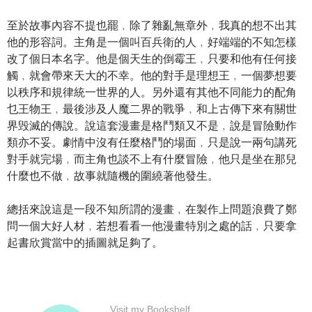
至於故事內容不提也罷﹐除了雜亂無章外﹐我真的想不出其
他的形容詞。主角是一個叫百兵衛的人﹐好端端的不知怎樣
改了個日本名字。他是個天生的倒霉王﹐只要和他有任何接
觸﹐就會帶來天大的不幸。他的對手是理想王﹐一個夢想要
以秩序和規律統一世界的人。另外還有其他不同能力的配角
乜王物王﹐最後涉及人魔二界的戰爭﹐和上古傳下來有關世
界毁滅的傳說。說這套漫畫是格鬥類又不是﹐說是冒險動作
類亦不妥。劇情中沒有任麼格鬥的場面﹐只是說一兩句講死
對手就完場﹐而主角也談不上有什麼冒險﹐他只是坐在那兒
什麼也不做﹐故事就隨機的圍繞著他發生。
總括來說這是一段不知所謂的漫畫﹐在製作上問題浪費了鄭
問一個大好人材﹐若想看看一他漫畫特別之處的話﹐只要拿
起書欣賞當中的插圖就足夠了。