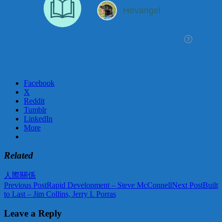
Facebook
X
Reddit
Tumblr
LinkedIn
More
Related
人際關係
Post
Previous Post
Rapid Development – Steve McConnell
Next Post
Built
to Last – Jim Collins, Jerry I. Porras
navigation
Leave a Reply