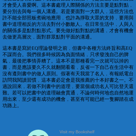
才會受人喜愛啊。這本書處理人際關係的方法主要是點對點﹐
要分別去與每一個人溝通。若是要面對一大群人﹐這些方法也
許不能全部照板煮碗地應用﹐也許為掙取大眾的支持﹐要用與
書中道理相反的方法去對付小數敵人。在日常生活中﹐人與人
的關係多是點對點形式。要先做好點對點的溝通﹐才會有機會
去做更高層次﹐面對群眾點對平面的溝通。
這本書是寫於EQ理論發明之前﹐但書中各種方法終旨和高EQ
不謀而合。我們很多時候因為負面情緒﹐只求發洩自己的脾
氣﹐最後把事情弄糟了。這本不是那種看完一次就可以掉的
書﹐而是應該要久不久就翻開看看﹐反省一下自己在生活中有
沒有遵則書中的做人原則。假著有天我當了名人﹐有報紙電台
訪問我閱讀習慣﹐這本書必定會是我推薦的十本好書之一。不
過說回來﹐若做不到書中的道理﹐要當個成功名人可比登天還
難。若可以把書中的道理融會貫通﹐不論何時何地也自然地運
用出來﹐至少還有成功的機會﹐甚至有可能已經一隻腳踏在成
功路上。