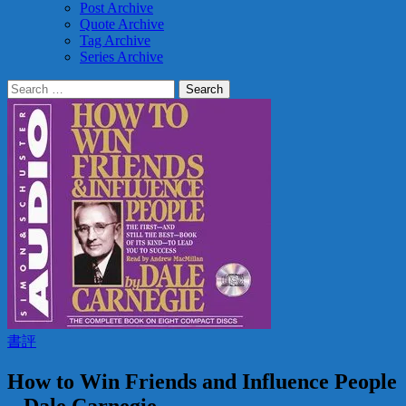
Post Archive
Quote Archive
Tag Archive
Series Archive
Search
for:
書評
How to Win Friends and Influence People
– Dale Carnegie