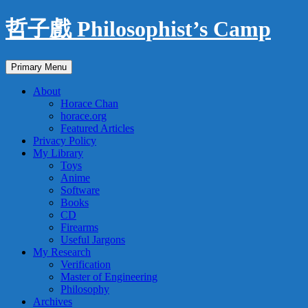
Skip
哲子戲 Philosophist’s Camp
to
content
Search
Primary Menu
About
Horace Chan
horace.org
Featured Articles
Privacy Policy
My Library
Toys
Anime
Software
Books
CD
Firearms
Useful Jargons
My Research
Verification
Master of Engineering
Philosophy
Archives