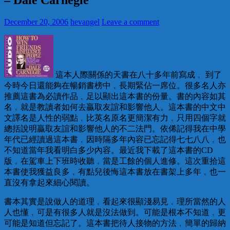
December 20, 2006
hevangel
Leave a comment
這本人際關係的天書在八十多年前寫成﹐ 到了
今時今日還能夠在暢銷書榜中﹐長期緊佔一席位。很多名人亦
推薦這書為必讀作品﹐足以顯出這本書的份量。書的內容如其
名﹐就是教讀者如何去贏取友誼和影響他人。這本書的中文中
文譯名是人性的弱點﹐比英名原名更簡潔有力﹐只用四個字就
總括說明贏取友誼和影響他人的不二法門。依俙記得我在中學
年代已經讀過這本書﹐因時隔多年內容已忘記得七七八八﹐也
不知道當年我看明白多少內容。最近我下載了這本書的CD
版﹐在駕車上下班時收聽﹐當是工餘的個人進修。這次重拾這
本書使我獲益良多﹐有點兒後悔這本書放在書架上多年﹐也一
直沒有拿起來細心閱讀。
書本其實是說做人的道理﹐看起來很顯淺易見﹐理所當然的人
人也懂﹐可是有很多人就是沒法做到。可能是根本不知道﹐更
可能是知道但忘記了。這本書把待人接物的方法﹐簡單的歸納