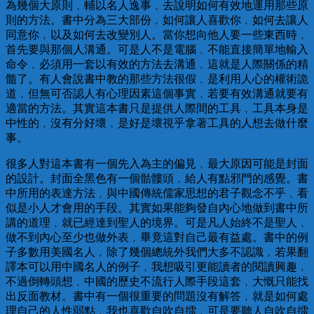
為幾個大原則﹐輔以名人逸事﹐去說明如何有效地運用那些原
則的方法。書中分為三大部份﹐如何讓人喜歡你﹐如何去讓人
同意你﹐以及如何去改變別人。當你想向他人要一些東西時﹐
首先要與那個人溝通。可是人不是電腦﹐不能直接簡單地輸入
命令﹐必須用一套以有效的方法去溝通﹐這就是人際關係的精
髓了。有人會說書中教的那些方法很假﹐是利用人心的權術詭
道﹐但無可否認人有心理因素這個事實﹐若要有效溝通就要有
適當的方法。其實這本書只是提供人際間的工具﹐工具本身是
中性的﹐沒有分好壞﹐是好是壞視乎拿著工具的人想去做什麼
事。
很多人對這本書有一個先入為主的偏見﹐最大原因可能是封面
的設計。封面全黑色有一個骷髏頭﹐給人有點邪門的感覺。書
中所用的表達方法﹐與中國傳統儒家思想的君子觀念不乎﹐看
似是小人才會用的手段。其實如果能夠發自內心地做到書中所
講的道理﹐就已經達到聖人的境界。可是凡人始終不是聖人﹐
做不到內心至少也做外表﹐畢竟這對自己最有益處。書中的例
子多數用美國名人﹐除了幾個總統外我們大多不認識﹐若果翻
譯本可以用中國名人的例子﹐我想吸引更能讀者的閱讀興趣﹐
不過倒轉頭想﹐中國的歷史不流行人際手段這套﹐大慨只能找
出反面教材。書中有一個很重要的問題沒有解答﹐就是如何處
理自己的人性弱點﹐我也喜歡自吹自擂﹐可是要聽人自吹自擂