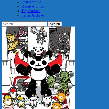
Post Archive
Quote Archive
Tag Archive
Series Archive
Search
for: