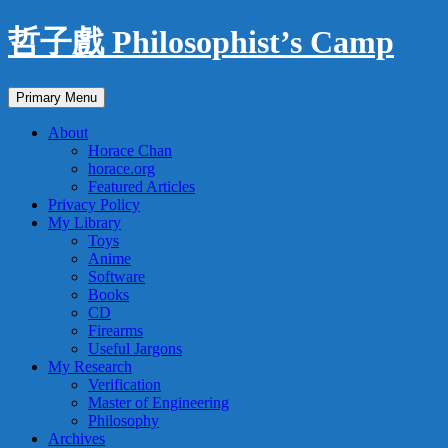
Skip
哲子戲 Philosophist’s Camp
to
content
Search
Primary Menu
About
Horace Chan
horace.org
Featured Articles
Privacy Policy
My Library
Toys
Anime
Software
Books
CD
Firearms
Useful Jargons
My Research
Verification
Master of Engineering
Philosophy
Archives