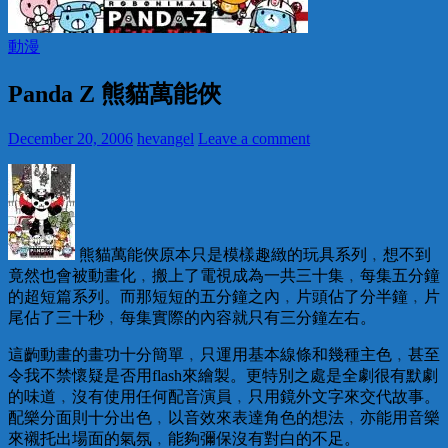
動漫
Panda Z 熊貓萬能俠
December 20, 2006
hevangel
Leave a comment
熊貓萬能俠原本只是模樣趣緻的玩具系列﹐想不到
竟然也會被動畫化﹐搬上了電視成為一共三十集﹐每集五分鐘
的超短篇系列。而那短短的五分鐘之內﹐片頭佔了分半鐘﹐片
尾佔了三十秒﹐每集實際的內容就只有三分鐘左右。
這齣動畫的畫功十分簡單﹐只運用基本線條和幾種主色﹐甚至
令我不禁懷疑是否用flash來繪製。更特別之處是全劇很有默劇
的味道﹐沒有使用任何配音演員﹐只用鏡外文字來交代故事。
配樂分面則十分出色﹐以音效來表達角色的想法﹐亦能用音樂
來襯托出場面的氣氛﹐能夠彌保沒有對白的不足。