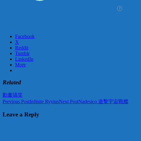
Facebook
X
Reddit
Tumblr
LinkedIn
More
Related
動畫
搞笑
Post
Previous Post
Infinite Ryvius
Next Post
Nadesico 遊擊宇宙戰艦
navigation
Leave a Reply