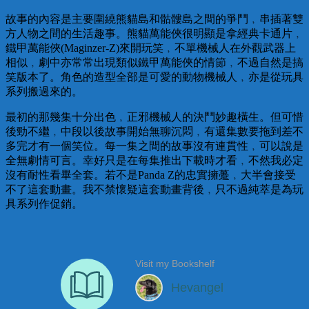
故事的內容是主要圍繞熊貓島和骷髏島之間的爭鬥﹐串插著雙
方人物之間的生活趣事。熊貓萬能俠很明顯是拿經典卡通片﹐
鐵甲萬能俠(Maginzer-Z)來開玩笑﹐不單機械人在外觀武器上
相似﹐劇中亦常常出現類似鐵甲萬能俠的情節﹐不過自然是搞
笑版本了。角色的造型全部是可愛的動物機械人﹐亦是從玩具
系列搬過來的。
最初的那幾集十分出色﹐正邪機械人的決鬥妙趣橫生。但可惜
後勁不繼﹐中段以後故事開始無聊沉悶﹐有還集數要拖到差不
多完才有一個笑位。每一集之間的故事沒有連貫性﹐可以說是
全無劇情可言。幸好只是在每集推出下載時才看﹐不然我必定
沒有耐性看畢全套。若不是Panda Z的忠實擁躉﹐大半會接受
不了這套動畫。我不禁懷疑這套動畫背後﹐只不過純萃是為玩
具系列作促銷。