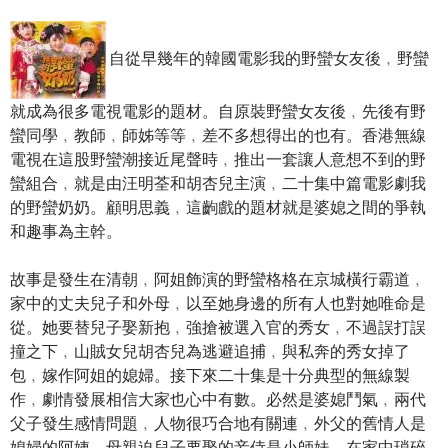
自從早幾年的韓國電影我的野蠻女友後﹐野蠻
就成為很多電視電影的題材。自原裝野蠻女友後﹐先後有野
蠻同學﹐教師﹐師姊等等﹐差不多想得出的也有。香港無線
電視在這股野蠻潮接近尾聲時﹐推出一套讓人意想不到的野
蠻組合﹐就是由汪明荃和胡杏兒主演﹐二十集中篇電影劇我
的野蠻奶奶。顧明思義﹐這齣戲的題材就是婆媳之間的爭執
和趣事為主幹。
故事是發生在清朝﹐阿姐飾演的野蠻格格在京城橫行霸道﹐
家中的丈夫兒子和外母﹐以至她身邊的所有人也對她唯命是
從。她要替兒子娶新抱﹐強搶被選入官的秀女﹐不過誤打誤
撞之下﹐山賊女兒胡杏兒為逃避追捕﹐與私奔的秀女掉了
包﹐嫁作阿姐的媳婦。接下來二十集是十分典型的無線製
作﹐劇情發展相信大家也心中有數。必然是婆媳鬥氣﹐兩代
父子發生感情問題﹐人物很巧合地有關連﹐外父的舊情人是
媳婦的阿姨﹐母親迫兒子要娶的妾侍是小師妹。在家中瑣碎