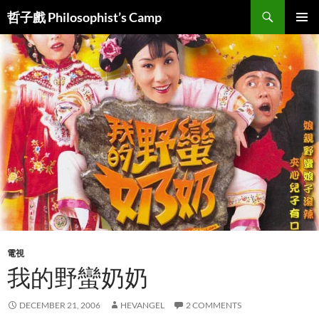
Skip
Search
哲子戲 Philosophist’s Camp
to
PRIMAR
content
MENU
電視
我的野蠻奶奶
DECEMBER 21, 2006
HEVANGEL
2 COMMENTS