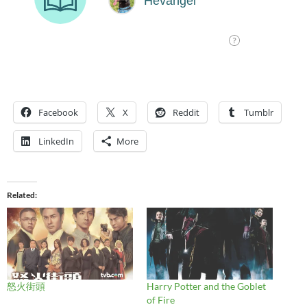
Facebook
X
Reddit
Tumblr
LinkedIn
More
Related
怒火街頭
Harry Potter and the Goblet
of Fire