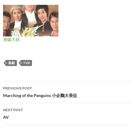
潮爆大狀
喜劇
TVB
Post
PREVIOUS POST
navigation
Marching of the Penguins 小企鵝大長征
NEXT POST
AV