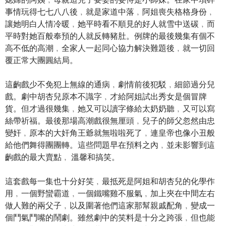
事情玩得七七八八後﹐就是家道中落﹐阿姐喪失格格身份﹐
讓她明白人情冷暖﹐她平時看不順見的好人就雪中送碳﹐而
平時對她百般奉預的人就反轉豬肚。例牌的最後幾集有個不
高不低的高潮﹐全家人一起同心協力解決難題後﹐就一切回
覆正常大團圓結局。
這齣戲少不免犯上無線的通病﹐劇情前後犯駁﹐細節過分兒
戲。劇中胡杏兒原本不識字﹐才給阿姐試出秀女是個冒牌
貨。但才過很幾集﹐她又可以讀字條給太奶奶聽﹐又可以寫
絲帶祈福。最後那場高潮戲很無厘頭﹐兒子的師父忽然由忠
變奸﹐原本的大奸角王爺就無啦啦死了﹐連皇帝也像小丑般
給他們舞得團團轉。這些問題早在預料之內﹐並未影響到這
齣戲的最大賣點﹐ 溫馨和搞笑。
這套戲每一集也十分好笑﹐最抵死是阿姐和胡杏兒的化學作
用﹐一個野蠻霸道﹐一個鐵嘴雞不服氣﹐加上夾在中間左右
做人難的兩父子﹐以及圍著他們這家那幫親戚配角﹐變成一
個鬥氣鬥嘴的鬧劇。雖然劇中的笑料是十分之跨張﹐但也能