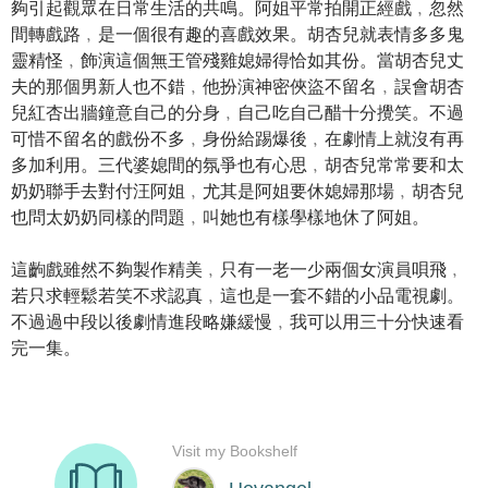
夠引起觀眾在日常生活的共鳴。阿姐平常拍開正經戲﹐忽然
間轉戲路﹐是一個很有趣的喜戲效果。胡杏兒就表情多多鬼
靈精怪﹐飾演這個無王管殘雞媳婦得恰如其份。當胡杏兒丈
夫的那個男新人也不錯﹐他扮演神密俠盜不留名﹐誤會胡杏
兒紅杏出牆鐘意自己的分身﹐自己吃自己醋十分攪笑。不過
可惜不留名的戲份不多﹐身份給踢爆後﹐在劇情上就沒有再
多加利用。三代婆媳間的氛爭也有心思﹐胡杏兒常常要和太
奶奶聯手去對付汪阿姐﹐尤其是阿姐要休媳婦那場﹐胡杏兒
也問太奶奶同樣的問題﹐叫她也有樣學樣地休了阿姐。
這齣戲雖然不夠製作精美﹐只有一老一少兩個女演員唄飛﹐
若只求輕鬆若笑不求認真﹐這也是一套不錯的小品電視劇。
不過過中段以後劇情進段略嫌緩慢﹐我可以用三十分快速看
完一集。