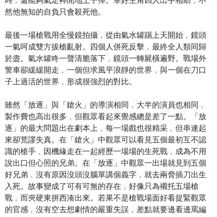
時﹐還能夠氣定神閒地上子彈。幸好主角四人出手相助﹐不
然他無知的自負只會殺死他。
最後一場槍戰用全慢鏡拍攝﹐從由氣水罐踢上天開始﹐鏡頭
一氣呵成雙方拔槍亂射。四個人併死反擊﹐最終全人類同歸
於盡。氣水罐咚一聲清脆落下﹐鏡頭一轉屍橫遍野。戰場外
警車卻緩緩開走﹐一個但求風平浪靜的世界﹐與一個在刀口
子上過活的世界﹐形成很強烈的對比。
雖然「放逐」與「鎗火」的導演相同﹐大半的演員也相同﹐
製作費也高出很多﹐但觀眾看起來覺感總是差了一點。「放
逐」的最大問題出在劇本上﹐每一場戲也很精采﹐但串連起
來卻荒謬失真。在「鎗火」中觀眾可以看見五個最初互不認
識的槍手﹐因機緣走在一起經歷一場場的生死戰﹐成為不用
說出口但心照的兄弟。在「放逐」中觀眾一出場就見到五個
好兄弟﹐沒有原因沒頭沒腦單講個義字﹐就去兩脅插刀出生
入死。故事變成了可有可無的存在﹐好像只為襯托五場槍
戰﹐而夾硬東拼西湊出來。若果不是槍戰場面好看捉緊觀眾
的官感﹐沒有空去想劇情的嚴重失誤﹐差點就要邊看邊罵編