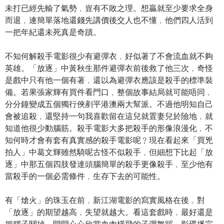
未打已經先輸了氣勢﹐豈有不敗之理。想贏就至少要求全身
而退﹐連簡單落地還錢先講價後交人也不懂﹐他們四人活到
一把年紀還未死真是奇蹟。
不知何解殺手電影很少有避彈衣﹐好似著了不會流血就不夠
英雄。「放逐」中黃秋生那件避彈衣前後救了他三次﹐奇怪
是戲中只有他一個有著﹐還以為避彈衣應該是殺手的標準裝
備。若果張家輝有買件看門口﹐整個故事結局就可能唔同﹐
分分鐘變成五個獨行俠剷平港澳兩大幫派。不過他明知自己
會被追殺﹐還堅持一句我喜歡留在這兒就置妻兒於險地﹐就
知道他很少動腦筋。殺手電影大多把殺手的形像浪漫化﹐不
知何時才會有套有真實感的殺手電影呢﹖現在看起來「買兇
拍人」中葛文輝雖然騎呢古怪不似殺手﹐但細想下比起「放
逐」中那五個四肢發達頭腦簡單的殺手更像殺手﹐至少他有
當殺手的一個必需條件﹐生存下去的可能性。
有「熗火」的珠玉在前﹐新江湖電影的寫實風格在後﹐對
「放逐」的期望越高﹐失望就越大。看這套戲時﹐最好還是