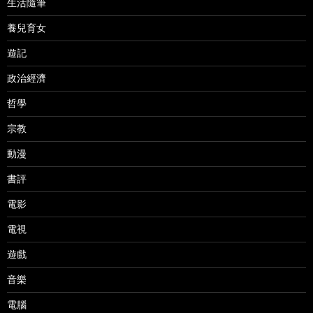
生活隨筆
養兒育女
遊記
政治經濟
哲學
宗教
動漫
書評
電影
電視
遊戲
音樂
電腦