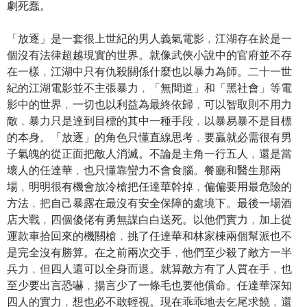
劇死蠢。
「放逐」是一套很上世紀的男人義氣電影﹐江湖存在於是一
個沒有法律超越現實的世界。就像武俠小說中的官府並不存
在一樣﹐江湖中只有仇殺關係什麼也以暴力為師。二十一世
紀的江湖電影並不主張暴力﹐「無間道」和「黑社會」等電
影中的世界﹐一切也以利益為最終依歸﹐可以智取則不用力
敵﹐暴力只是達到目標的其中一種手段﹐以暴易暴不是目標
的本身。「放逐」的角色只懂直線思考﹐要贏就必需很有男
子氣魄的從正面把敵人消滅。不論是主角一行五人﹐還是當
壞人的任達華﹐也只懂靠蠻力不會食腦。餐廳和醫生那兩
場﹐明明很有機會放冷槍把任達華幹掉﹐偏偏要用最危險的
方法﹐把自己暴露在最沒有安全保障的處境下。最後一場酒
店大戰﹐四個傻佬有勇無謀白白送死。以他們實力﹐加上從
運款車拾回來的機關槍﹐挑了任達華和林家棟兩個幫派也不
是完全沒有勝算。在之前兩次交手﹐他們至少殺了敵方一半
兵力﹐但四人還可以全身而退。就算敵方有了人質在手﹐也
至少要出言恐嚇﹐揚言少了一條毛也要他償命。任達華深知
四人的實力﹐想也必不敢輕視。現在乖乖地去乞尾求饒﹐還