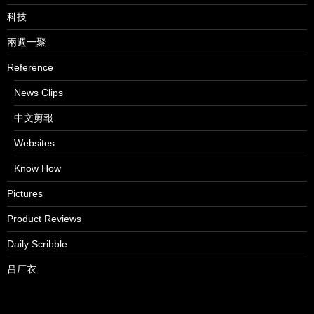
科技
兩週一聚
Reference
News Clips
中文剪報
Websites
Know How
Pictures
Product Reviews
Daily Scribble
吕厂衣