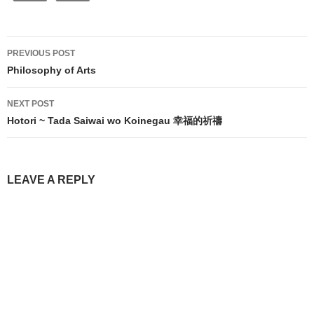
Post
PREVIOUS POST
navigation
Philosophy of Arts
NEXT POST
Hotori ~ Tada Saiwai wo Koinegau 幸福的祈禱
LEAVE A REPLY