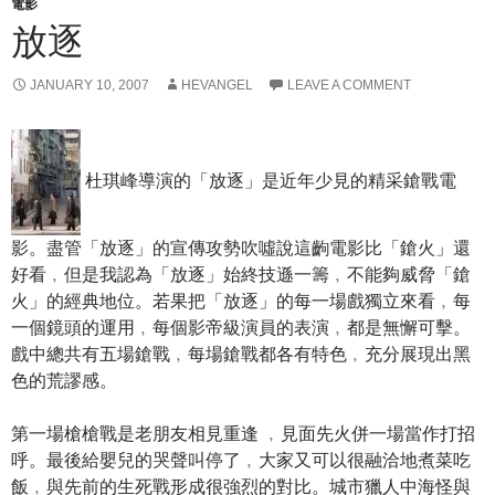
電影
放逐
JANUARY 10, 2007
HEVANGEL
LEAVE A COMMENT
杜琪峰導演的「放逐」是近年少見的精采鎗戰電
影。盡管「放逐」的宣傳攻勢吹噓說這齣電影比「鎗火」還
好看﹐但是我認為「放逐」始終技遜一籌﹐不能夠威脅「鎗
火」的經典地位。若果把「放逐」的每一場戲獨立來看﹐每
一個鏡頭的運用﹐每個影帝級演員的表演﹐都是無懈可擊。
戲中總共有五場鎗戰﹐每場鎗戰都各有特色﹐充分展現出黑
色的荒謬感。
第一場槍槍戰是老朋友相見重逢 ﹐見面先火併一場當作打招
呼。最後給嬰兒的哭聲叫停了﹐大家又可以很融洽地煮菜吃
飯﹐與先前的生死戰形成很強烈的對比。城市獵人中海怪與