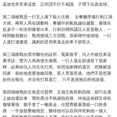
孟波也常常來這套﹐正所謂不打不相識﹐子彈下出真友情。
第二場槍戰是一行五人接下殺人任務﹐ 去餐廳準備行刺江湖
大佬。兩幫人馬在講數時﹐餐廳中的氣氛越拉越緊﹐最後在
反桌子一刻全部爆發出來。行刺目標與諉託人皆是敵人﹐一
時間敵我難分﹐戰局變成三方混戰。張家輝中熗倒地﹐一行
人邊打邊撒退﹐諷刺的是用來逃走的車子卻死火。
第三場槍戰在黑市醫生的診所﹐冤家路窄﹐仇人中鎗也來這
裏求診。雙方人馬再發生激戰﹐一行人逃走卻遺留了張家
輝﹐結果給仇人活生生打死。依照張家輝的遺言﹐把條屍送
回家﹐卻給他老婆放鎗回敬﹐眾人荒落而逃。他們不是想著
如何去報仇﹐亦沒有打算逃亡﹐ 只不過漫無目的地游蕩。
第四場槍戰的主角是任賢齊﹐五個主角死剩四個﹐卻巧合遇
上搶劫運款車﹐黑吃黑冷手執個熱煎堆﹐待強盜保鏢互併死
傷慘重後﹐順手拿了一噸黃金。任賢齊載著墨鏡一口咬香
煙﹐一手放狙擊槍很型﹐難得他可以在同伴死剩他一個人