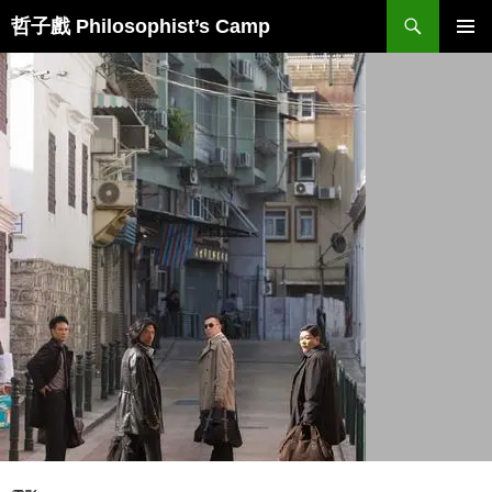
Skip
Search
哲子戲 Philosophist’s Camp
to
PRIMAR
content
MENU