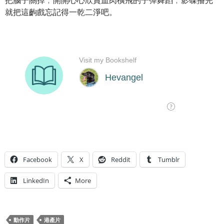
把腦子關掉﹐開開心心欣賞血肉橫飛的子彈舞蹈﹐影碟播完
就把這齣戲忘記得一乾二淨吧。
Facebook
X
Reddit
Tumblr
LinkedIn
More
動作片
港產片