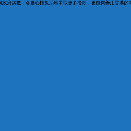
與政府講數﹐各自心懷鬼胎地爭取更多撥款﹐更能夠善用香港的