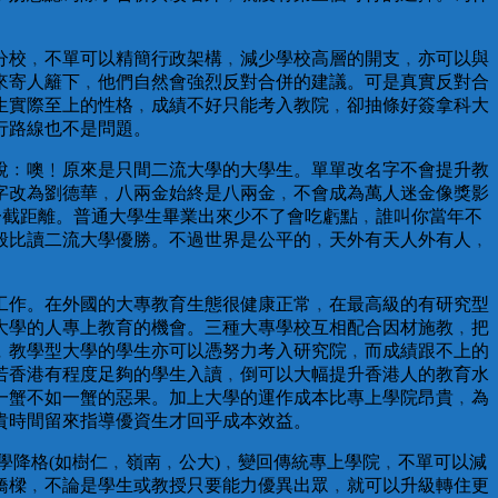
分校﹐不單可以精簡行政架構﹐減少學校高層的開支﹐亦可以與
來寄人籬下﹐他們自然會強烈反對合併的建議。可是真實反對合
生實際至上的性格﹐成績不好只能考入教院﹐卻抽條好簽拿科大
行路線也不是問題。
說﹕噢﹗原來是只間二流大學的大學生。單單改名字不會提升教
字改為劉德華﹐八兩金始終是八兩金﹐不會成為萬人迷金像獎影
一截距離。普通大學生畢業出來少不了會吃虧點﹐誰叫你當年不
般比讀二流大學優勝。不過世界是公平的﹐天外有天人外有人﹐
工作。在外國的大專教育生態很健康正常﹐在最高級的有研究型
大學的人專上教育的機會。三種大專學校互相配合因材施教﹐把
﹐教學型大學的學生亦可以憑努力考入研究院﹐而成績跟不上的
若香港有程度足夠的學生入讀﹐倒可以大幅提升香港人的教育水
一蟹不如一蟹的惡果。加上大學的運作成本比專上學院昂貴﹐為
貴時間留來指導優資生才回乎成本效益。
學降格(如樹仁﹐嶺南﹐公大)﹐變回傳統專上學院﹐不單可以減
橋樑﹐不論是學生或教授只要能力優異出眾﹐就可以升級轉住更