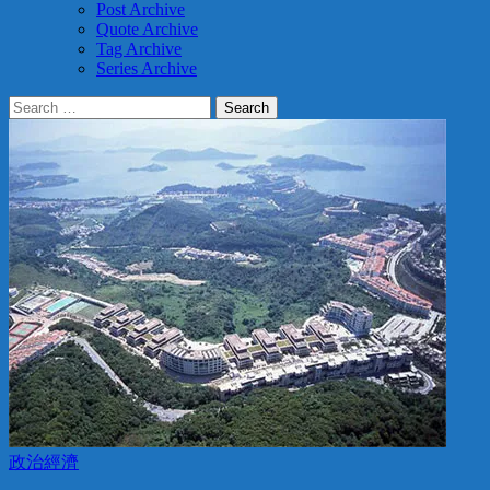
Post Archive
Quote Archive
Tag Archive
Series Archive
Search
for:
政治經濟