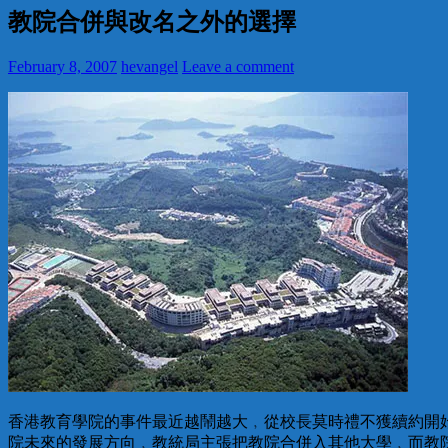
教院合併與改名之外的選擇
February 8, 2007
hevangel
Leave a comment
香港教育學院的事件最近越鬧越大﹐從校長莫時禮不獲續約開
院未來的發展方向﹐教統局主張把教院合併入其他大學﹐而教