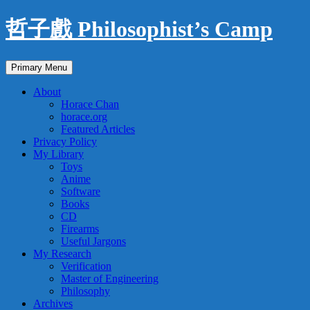
Skip
哲子戲 Philosophist’s Camp
to
content
Search
Primary Menu
About
Horace Chan
horace.org
Featured Articles
Privacy Policy
My Library
Toys
Anime
Software
Books
CD
Firearms
Useful Jargons
My Research
Verification
Master of Engineering
Philosophy
Archives