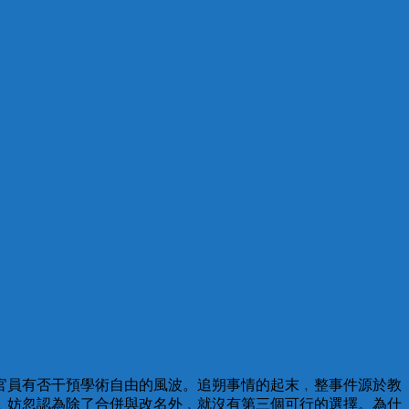
官員有否干預學術自由的風波。追朔事情的起末﹐整事件源於教
﹐妨忽認為除了合併與改名外﹐就沒有第三個可行的選擇。為什