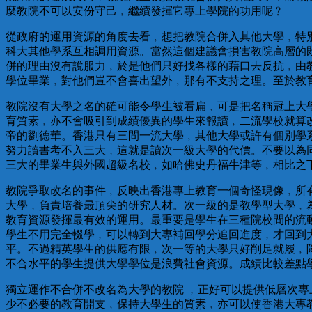
麼教院不可以安份守己﹐繼續發揮它專上學院的功用呢﹖
從政府的運用資源的角度去看﹐想把教院合併入其他大學﹐特
科大其他學系互相調用資源。當然這個建議會損害教院高層的
併的理由沒有說服力﹐於是他們只好找各樣的藉口去反抗﹐由
學位畢業﹐對他們豈不會喜出望外﹐那有不支持之理。至於教
教院沒有大學之名的確可能令學生被看扁﹐可是把名稱冠上大
育質素﹐亦不會吸引到成績優異的學生來報讀﹐二流學校就算
帝的劉德華。香港只有三間一流大學﹐其他大學或許有個別學
努力讀書考不入三大﹐這就是讀次一級大學的代價。不要以為
三大的畢業生與外國超級名校﹐如哈佛史丹福牛津等﹐相比之
教院爭取改名的事件﹐反映出香港專上教育一個奇怪現像﹐所
大學﹐負責培養最頂尖的研究人材。次一級的是教學型大學﹐
教育資源發揮最有效的運用。最重要是學生在三種院校間的流
學生不用完全輟學﹐可以轉到大專補回學分追回進度﹐才回到
平。不過精英學生的供應有限﹐次一等的大學只好削足就履﹐
不合水平的學生提供大學學位是浪費社會資源。成績比較差點
獨立運作不合併不改名為大學的教院 ﹐正好可以提供低層次專
少不必要的教育開支﹐保持大學生的質素﹐亦可以使香港大專