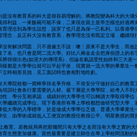
別是沒有教育系的科大是很容易理解的。將教院變為科大的大埔
既得利益﹐一來飯碗可能不保﹐二來現在當土皇帝怎樣也好過將
教育理念到為學生設想﹐說穿了也只是為保一己私利。以香港學
育理念﹐反正科大沒有教育系﹐教學理念沒有既定立場﹐繼續現
學沒有解決問題﹐只不過僱主不說﹕噢﹗原來不是大學生﹐而改
改了名﹐也只會是間二流大學。好比八兩金走去把身份證上的名
系辨得很出色(如浸大的傳理系)﹐但論名氣認受性始終和三大差
同樣都是大學學位就可以平起平坐﹐現實就一流大學的畢業生一
下立時相形見拙﹐見工面試時也會相對地吃虧。
有大專院校都一窩蜂爭排名爭升格﹐不肯安分守做好自己的教育
為培訓社會各行業需要的人材。最下層是大專學院﹐給考入不到
動性﹐學分互相承認﹐成績好的大專學生可以轉讀大學取得學位
大學繼續完成學位。現下香港所有專上學校都想做研究型大學﹐
降低大學的入學標準﹐於是做成大學學位乏值﹐普通大學畢業生
學生﹐由學術成就低人工便宜的教授任教很公平。明星教授的寶
上教育。若教統局再把那幾間只有大學之名而沒有大學之實的大
教育生態更加健康。當然最重要是建立師生在專上學校間流動的