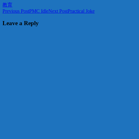
教育
Post
Previous Post
PMC Idle
Next Post
Practical Joke
navigation
Leave a Reply