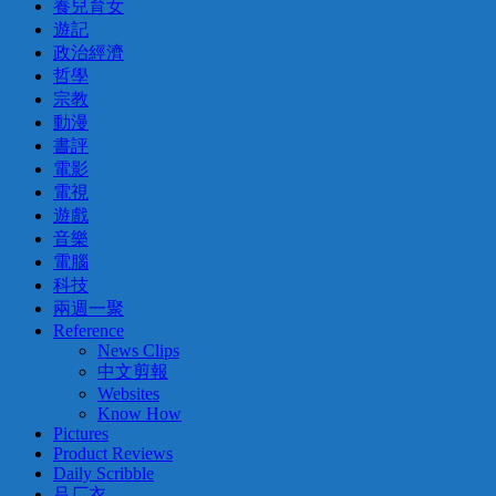
養兒育女
遊記
政治經濟
哲學
宗教
動漫
書評
電影
電視
遊戲
音樂
電腦
科技
兩週一聚
Reference
News Clips
中文剪報
Websites
Know How
Pictures
Product Reviews
Daily Scribble
吕厂衣