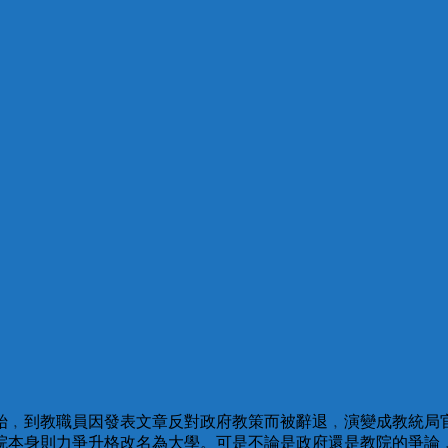
始﹐到教職員因發表文章反對政府教策而被辭退﹐演變成教統局
院本身則力爭升格改名為大學。可是不論是政府還是教院的爭論