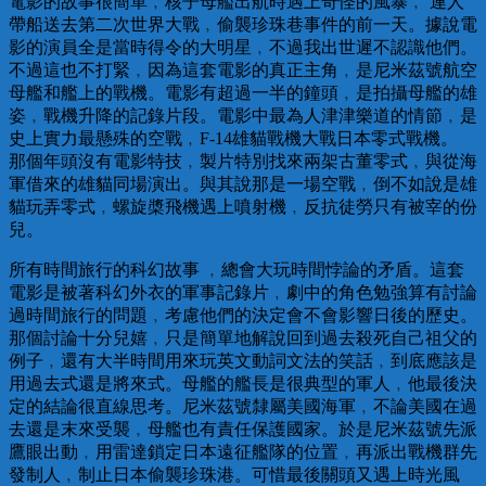
電影的故事很簡單﹐核子母艦出航時遇上奇怪的風暴﹐ 連人
帶船送去第二次世界大戰﹐偷襲珍珠巷事件的前一天。據說電
影的演員全是當時得令的大明星﹐不過我出世遲不認識他們。
不過這也不打緊﹐因為這套電影的真正主角﹐是尼米茲號航空
母艦和艦上的戰機。電影有超過一半的鐘頭﹐是拍攝母艦的雄
姿﹐戰機升降的記錄片段。電影中最為人津津樂道的情節﹐是
史上實力最懸殊的空戰﹐F-14雄貓戰機大戰日本零式戰機。
那個年頭沒有電影特技﹐製片特別找來兩架古董零式﹐與從海
軍借來的雄貓同場演出。與其說那是一場空戰﹐倒不如說是雄
貓玩弄零式﹐螺旋槳飛機遇上噴射機﹐反抗徒勞只有被宰的份
兒。
所有時間旅行的科幻故事 ﹐總會大玩時間悖論的矛盾。這套
電影是被著科幻外衣的軍事記錄片﹐劇中的角色勉強算有討論
過時間旅行的問題﹐考慮他們的決定會不會影響日後的歷史。
那個討論十分兒嬉﹐只是簡單地解說回到過去殺死自己祖父的
例子﹐還有大半時間用來玩英文動詞文法的笑話﹐到底應該是
用過去式還是將來式。母艦的艦長是很典型的軍人﹐他最後決
定的結論很直線思考。尼米茲號隸屬美國海軍﹐不論美國在過
去還是末來受襲﹐母艦也有責任保護國家。於是尼米茲號先派
鷹眼出動﹐用雷達鎖定日本遠征艦隊的位置﹐再派出戰機群先
發制人﹐制止日本偷襲珍珠港。可惜最後關頭又遇上時光風