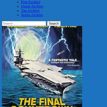
Post Archive
Quote Archive
Tag Archive
Series Archive
Search
for: