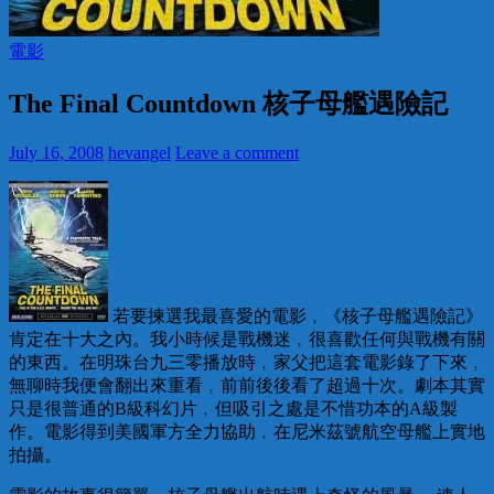
電影
The Final Countdown 核子母艦遇險記
July 16, 2008
hevangel
Leave a comment
若要揀選我最喜愛的電影﹐《核子母艦遇險記》
肯定在十大之內。我小時候是戰機迷﹐很喜歡任何與戰機有關
的東西。在明珠台九三零播放時﹐家父把這套電影錄了下來﹐
無聊時我便會翻出來重看﹐前前後後看了超過十次。劇本其實
只是很普通的B級科幻片﹐但吸引之處是不惜功本的A級製
作。電影得到美國軍方全力協助﹐在尼米茲號航空母艦上實地
拍攝。