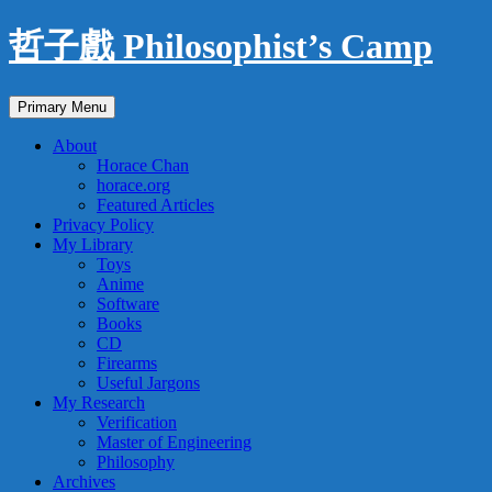
Skip
哲子戲 Philosophist’s Camp
to
content
Search
Primary Menu
About
Horace Chan
horace.org
Featured Articles
Privacy Policy
My Library
Toys
Anime
Software
Books
CD
Firearms
Useful Jargons
My Research
Verification
Master of Engineering
Philosophy
Archives