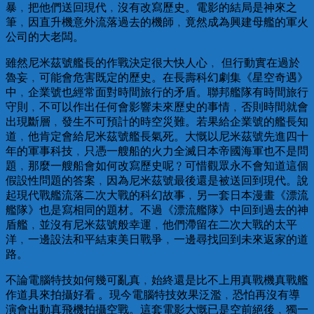
暴﹐把他們送回現代﹐沒有改寫歷史。電影的結局是神來之
筆﹐因直升機意外流落過去的機師﹐竟然成為興建母艦的軍火
公司的大老闆。
雖然尼米茲號艦長的作戰決定很大快人心﹐ 但行動實在過於
魯妄﹐可能會危害既定的歷史。在長壽科幻劇集《星空奇遇》
中﹐企業號也經常面對時間旅行的矛盾。聯邦艦隊有時間旅行
守則﹐不可以作出任何會影響未來歷史的事情﹐否則時間就會
出現斷層﹐發生不可預計的時空災難。若果給企業號的艦長知
道﹐他肯定會給尼米茲號艦長氣死。大慨以尼米茲號先進四十
年的軍事科技﹐只憑一艘船的火力全滅日本帝國海軍也不是問
題﹐那麼一艘船會如何改寫歷史呢﹖可惜觀眾永不會知道這個
假設性問題的答案﹐因為尼米茲號最後還是被送回到現代。說
起現代戰艦流落二次大戰的科幻故事﹐另一套日本漫畫《漂流
艦隊》也是寫相同的題材。不過《漂流艦隊》中回到過去的神
盾艦﹐並沒有尼米茲號般幸運﹐他們滯留在二次大戰的太平
洋﹐一邊設法和平結束美日戰爭﹐一邊尋找回到未來返家的道
路。
不論電腦特技如何幾可亂真﹐始終還是比不上用真戰機真戰艦
作道具來拍攝好看 。現今電腦特技效果泛濫﹐恐怕再沒有導
演會出動真飛機拍攝空戰。這套電影大慨已是空前絕後﹐獨一