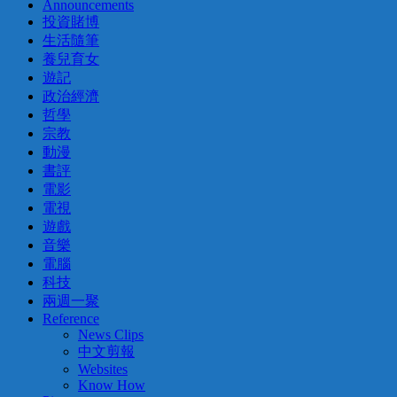
Announcements
投資賭博
生活隨筆
養兒育女
遊記
政治經濟
哲學
宗教
動漫
書評
電影
電視
遊戲
音樂
電腦
科技
兩週一聚
Reference
News Clips
中文剪報
Websites
Know How