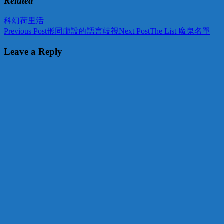
Related
科幻
荷里活
Post
Previous Post
形同虛設的語言歧視
Next Post
The List 魔鬼名單
navigation
Leave a Reply