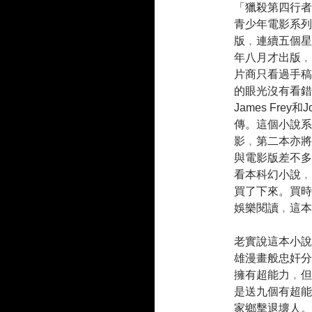
「獵殺第四行者」
青少年電影系列
版﹐連續五個星
年八月才出版﹐但
片商只看過手稿
的眼光沒有看錯。
James Fre
傳。這個小說系
影﹐第二本亦將
與電影版差不多
看本科幻小說﹐
買了下來。買時
娛樂閱讀﹐這本
老實說這本小說
雄漫畫般忠奸分
擁有超能力﹐但
是送九個有超能
家鄉擊退壞人。