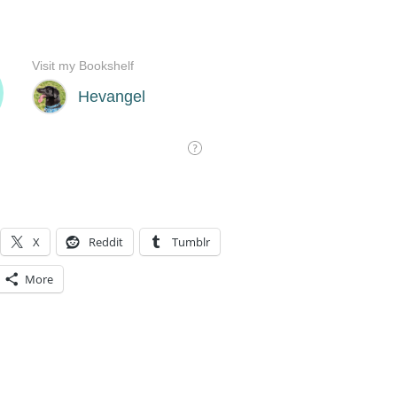
X
Reddit
Tumblr
More