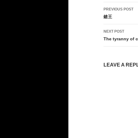
Post
PREVIOUS POST
navigati
鎗王
NEXT POST
The tyranny of 
LEAVE A REP