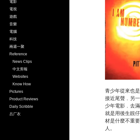
電影
電視
遊戲
音樂
電腦
科技
兩週一聚
Reference
News Clips
中文剪報
Websites
Know How
青少年從來也是電
Pictures
接近尾聲﹐另一
Product Reviews
少年電影﹐去滿
Daily Scribble
就是用後生靚仔
吕厂衣
材是什麼不重要
人。