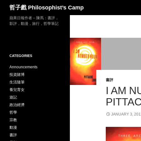
Search
哲子戲 Philosophist’s Camp
Skip
蘋果日報作者 – 陳馬：書評，
影評，動漫，旅行，哲學筆記
to
content
CATEGORIES
Announcements
投資賭博
書評
生活隨筆
I AM 
養兒育女
遊記
PITTA
政治經濟
哲學
JANUARY 3, 201
宗教
動漫
書評