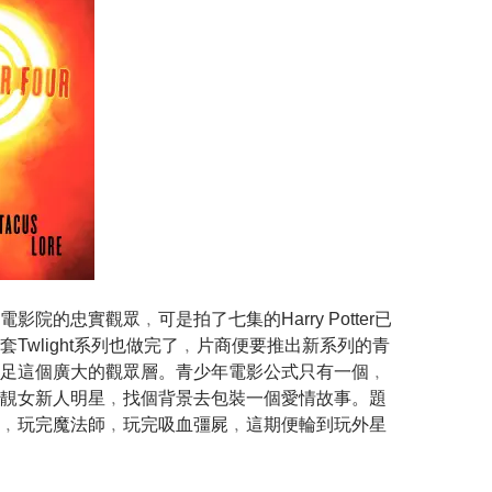
影院的忠實觀眾﹐可是拍了七集的Harry Potter已
套Twlight系列也做完了﹐片商便要推出新系列的青
足這個廣大的觀眾層。青少年電影公式只有一個﹐
靚女新人明星﹐找個背景去包裝一個愛情故事。題
﹐玩完魔法師﹐玩完吸血彊屍﹐這期便輪到玩外星