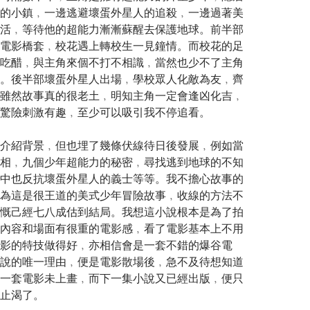
的小鎮﹐一邊逃避壞蛋外星人的追殺﹐一邊過著美
活﹐等待他的超能力漸漸蘇醒去保護地球。前半部
電影橋套﹐校花遇上轉校生一見鐘情。而校花的足
吃醋﹐與主角來個不打不相識﹐當然也少不了主角
。後半部壞蛋外星人出場﹐學校眾人化敵為友﹐齊
雖然故事真的很老土﹐明知主角一定會逢凶化吉﹐
驚險刺激有趣﹐至少可以吸引我不停追看。
介紹背景﹐但也埋了幾條伏線待日後發展﹐例如當
相﹐九個少年超能力的秘密﹐尋找逃到地球的不知
中也反抗壞蛋外星人的義士等等。我不擔心故事的
為這是很王道的美式少年冒險故事﹐收線的方法不
慨己經七八成估到結局。我想這小說根本是為了拍
內容和場面有很重的電影感﹐看了電影基本上不用
影的特技做得好﹐亦相信會是一套不錯的爆谷電
說的唯一理由﹐便是電影散場後﹐急不及待想知道
一套電影未上畫﹐而下一集小說又已經出版﹐便只
止渴了。