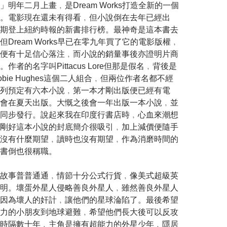
明年二月上畫﹐是Dream Works打造全新的一個
。電影現在還未有得看﹐但小說倒在去年已經出
期登上紐約時報的新書排行榜。最神奇是這本書去
Dream Works早已在零九年買了它的電影版權﹐
便有十足信心落注﹐而小說的銷量事後亦證明片商
作者的名字叫Pittacus Lore但那是假名﹐背後是
y和Jobie Hughes這個二人組合﹐但兩位作者名都不經
列預定有六本小說﹐第一本才剛出版便已經有電
會在夏天出版。大慨之後會一年出版一本小說﹐並
同步發行。說起來我在印度行書店時﹐心血來潮想
剛好這本小說的封底簡介很吸引﹐加上減價便隨手
沒有什麼期望﹐讀時也沒有期望﹐作為消磨時間的
書倒也很稱職。
故事普普通通﹐情節十分公式行貨﹐像美式超級英
明。壞蛋外星人侵略善良外星人﹐雖然善良外星人
因為壞人的奸計﹐讓他們的星球淪陷了。最後希望
力的小朋友到地球避難﹐希望他們長大後可以反攻
時隔數十年﹐主角是擁有超能力的外星少年﹐隱居