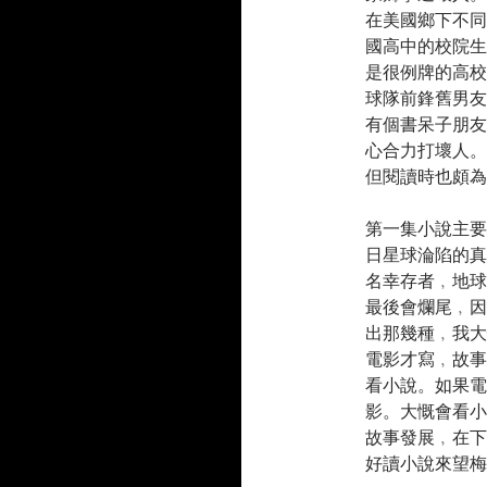
在美國鄉下不同
國高中的校院生
是很例牌的高校
球隊前鋒舊男友
有個書呆子朋友
心合力打壞人。
但閱讀時也頗為
第一集小說主要
日星球淪陷的真
名幸存者﹐地球
最後會爛尾﹐因
出那幾種﹐我大
電影才寫﹐故事
看小說。如果電
影。大慨會看小
故事發展﹐在下
好讀小說來望梅