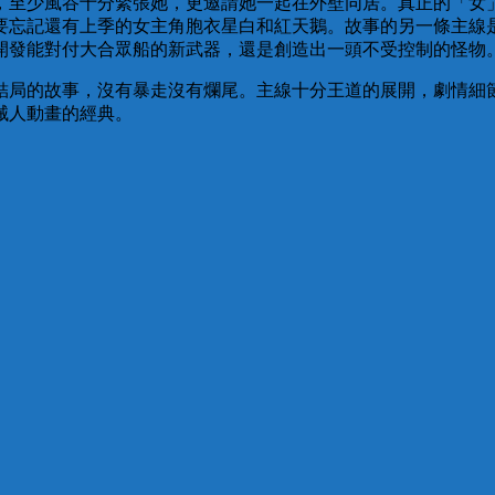
，至少風谷十分緊張她，更邀請她一起在外壁同居。真正的「女
要忘記還有上季的女主角胞衣星白和紅天鵝。故事的另一條主線
開發能對付大合眾船的新武器，還是創造出一頭不受控制的怪物
結局的故事，沒有暴走沒有爛尾。主線十分王道的展開，劇情細
械人動畫的經典。