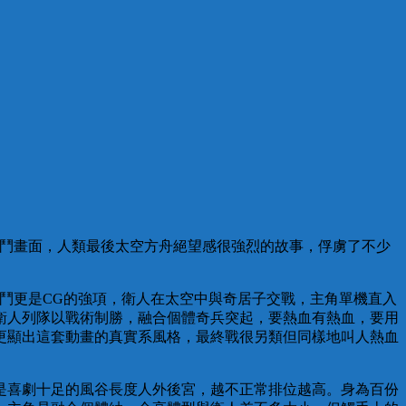
戰鬥畫面，人類最後太空方舟絕望感很強烈的故事，俘虜了不少
。
鬥更是CG的強項，衛人在太空中與奇居子交戰，主角單機直入
衛人列隊以戰術制勝，融合個體奇兵突起，要熱血有熱血，要用
更顯出這套動畫的真實系風格，最終戰很另類但同樣地叫人熱血
是喜劇十足的風谷長度人外後宮，越不正常排位越高。身為百份