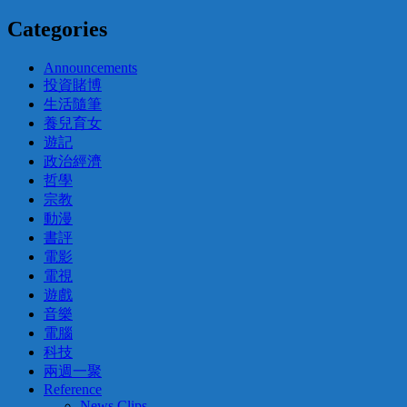
Categories
Announcements
投資賭博
生活隨筆
養兒育女
遊記
政治經濟
哲學
宗教
動漫
書評
電影
電視
遊戲
音樂
電腦
科技
兩週一聚
Reference
News Clips