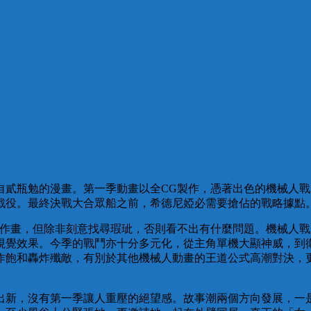
自貳瓶勉的漫畫。第一季動畫以全CG製作，憑著出色的機械人
戰役。最終決戰大合眾船之前，希德尼婭必需要搶佔的戰略據點
繪作畫，但除非刻意找尋瑕玼，否則看不出有什麼問題。機械人戰
視覺效果。今季的戰鬥亦十分多元化，從主角單機大顯神威，到
作飽和轟炸殲敵，有別於其他機械人動畫的王道公式高潮對決，
出新，沒有第一季讓人重壓的絕望感。故事潮兩個方向發展，一