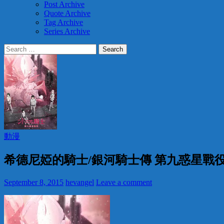
Post Archive
Quote Archive
Tag Archive
Series Archive
Search
for:
動漫
希德尼婭的騎士/銀河騎士傳 第九惑星戰
September 8, 2015
hevangel
Leave a comment