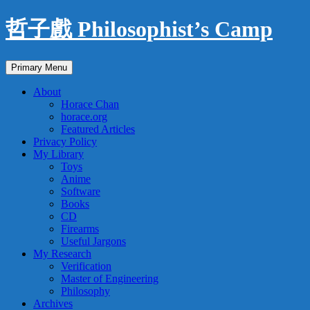
Skip
哲子戲 Philosophist’s Camp
to
content
Search
Primary Menu
About
Horace Chan
horace.org
Featured Articles
Privacy Policy
My Library
Toys
Anime
Software
Books
CD
Firearms
Useful Jargons
My Research
Verification
Master of Engineering
Philosophy
Archives