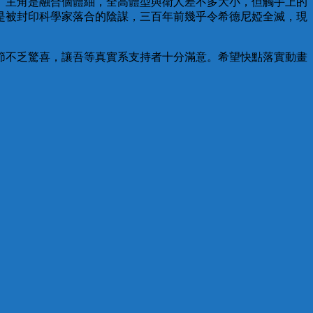
」主角是融合個體紬，全高體型與衛人差不多大小，但觸手上的
是被封印科學家落合的陰謀，三百年前幾乎令希德尼婭全滅，現
。
節不乏驚喜，讓吾等真實系支持者十分滿意。希望快點落實動畫