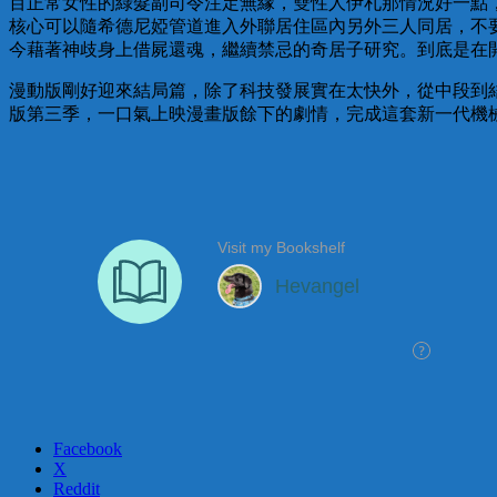
百正常女性的綠髮副司令注定無緣，雙性人伊札那情況好一點
核心可以隨希德尼婭管道進入外聯居住區內另外三人同居，不
今藉著神歧身上借屍還魂，繼續禁忌的奇居子研究。到底是在
漫動版剛好迎來結局篇，除了科技發展實在太快外，從中段到
版第三季，一口氣上映漫畫版餘下的劇情，完成這套新一代機
Facebook
X
Reddit