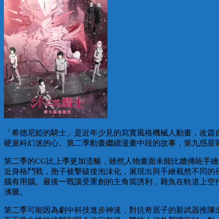
「希德尼婭的騎士」是近年少見的寫實風格機械人動畫，改篇
硬派科幻迷的心。第二季動畫繼續漫畫中段的故事，第九惑星
第二季的CG比上季更加流暢，雖然人物畫面未能比媲傳統手
近身格鬥戰，胞子被擊破後泡沬化，展現出與手繪截然不同的
腦有用腦。最後一戰讓受重創的主角當誘利，雜魚在軌道上空
沸騰。
第二季可能因為劇中科技進步神速，對抗奇居子的新武器推陳