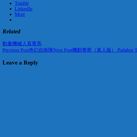
Tumblr
LinkedIn
More
Related
動畫
機械人
真實系
Post
Previous Post
奇幻自衛隊
Next Post
機動警察（真人版） Patlabor The 
navigation
Leave a Reply