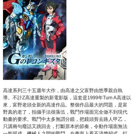
高達系列三十五週年大作，由高達之父富野由悠季親自執
導。不計Z高達重製的新電影版，這套是1999年Turn A高達以
來，富野老頭全新的高達作品。整個作品最大的問題，是富
野真的老了，拍攝手法很落伍，戰鬥作場面完全做不到現代
動畫的要求。戰鬥中太多無謂分鏡，把鏡頭剪去路人甲乙，
只講兩句廢話又跳回去，打斷原本的節奏，令動作場面無法
一氣呵成。機械人之間的戰鬥，在畫面上看不清楚招式，打