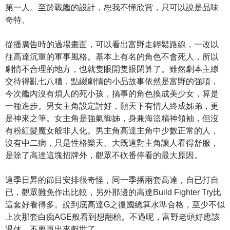
第一人。至於戰艦的設計，恕我不懂欣賞，只可以說是品味
奇特。
從播廣告時的過場畫面，可以看出富野走輕鬆路線，一改以
往高達沉重的軍事風格。基本上有名的角色不會死人，所以
劇情不合理的地方，也就隻眼開隻眼閉算了。雖然劇本主線
交待得亂七八糟，點綴劇情的小品故事依然是富野的強項，
今次艦內沒有煩人的死小孩，搞事的角色換成美少女，算是
一種進步。男女主角設定討好，願天下有情人終成姊弟，更
是神來之筆。女主角是強氣御姊，身兼海盜精神領袖，但沒
有粉紅髮魔女般非人化。男主角高達主角中少數正常的人，
沒有中二病，只是性格樂天。大既這對主角讓人看得舒服，
是除了高達這塊招牌外，觀眾不砍番停看的最大原因。
這季日昇的節目安排很奇怪，同一季播兩套高達，自已打自
已，觀眾難免作出比較，另外那邊的高達Build Fighter Try比
這套好看得多。說到底高達G之復國總算水準合格，至少不似
上次那套白痴AGE般看到想翻枱。不過呢，富野老頭好應該
退休，不要再出來獻世了。