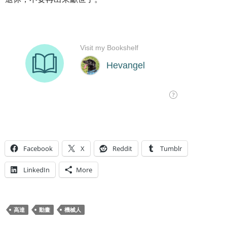
Facebook
X
Reddit
Tumblr
LinkedIn
More
高達
動畫
機械人