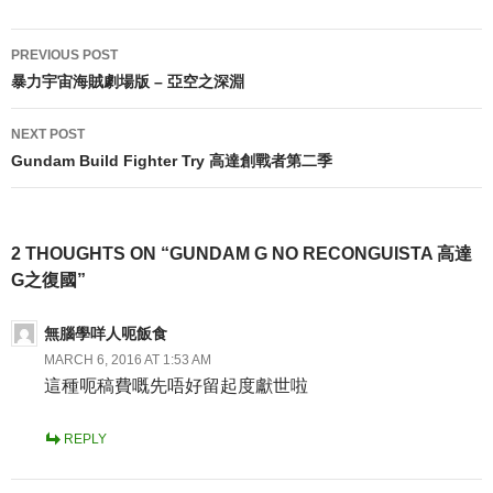
Post
PREVIOUS POST
navigation
暴力宇宙海賊劇場版 – 亞空之深淵
NEXT POST
Gundam Build Fighter Try 高達創戰者第二季
2 THOUGHTS ON “GUNDAM G NO RECONGUISTA 高達
G之復國”
無腦學咩人呃飯食
MARCH 6, 2016 AT 1:53 AM
這種呃稿費嘅先唔好留起度獻世啦
REPLY