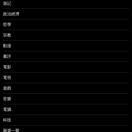
遊記
政治經濟
哲學
宗教
動漫
書評
電影
電視
遊戲
音樂
電腦
科技
兩週一聚