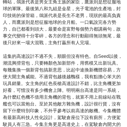
轉站，鴿派代表是男女主角王族的家臣，鷹派則是想征服地
球的軍隊。最後第八和九組是金星，光子電池的生產地，封
印技術的保管箱，鴿派代表是長生不老男，現狀的最高負責
人，而鷹派則是想征服地球的全月船。一口氣說完各方勢
力，自已都看到頭大，最要命是富野每個勢力都講兩句，故
事交代變得十分零碎，各方的理念和行動顯得無頭無尾，最
後只好來一場大混戰，主角打贏所有人完場。
這集的高達設計不過不失，順眼但沒有特色。自Seed以後，
潮流興揹背包，只要轉顏色加新部件，用舊模又出新玩具。
每幾集換一個新背包搞新意思，比起中途換新機體容易，方
便大開主角威能。不過背包越後越醜樣，我有點擔心笨大的
玩具銷量。女主角的紅色長槍高達設計不錯，比主角機更加
好看，可惜沒有多少機會上陣。明明兩台高達是同一系統，
為什麼紅色機不借用主角機的背包，就算不用上前線站在戰
艦也可以當炮台。至於其他敵方雜魚機，設計很行貨，沒有
留下什麼特別印象，不外乎參考以前高達的敵機。今集機體
有最新高科技人性化設計，駕駛倉座位下設有廁所，方便駕
駛員人有三急。今集主角更是高達史上，在駕駛倉內開大的