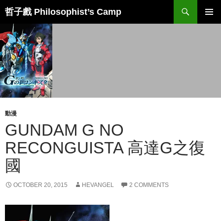
Skip
Search
哲子戲 Philosophist’s Camp
to
PRIMAR
content
MENU
動漫
GUNDAM G NO
RECONGUISTA 高達G之復
國
OCTOBER 20, 2015
HEVANGEL
2 COMMENTS