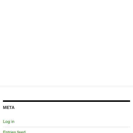
META
Log in
Entries feed