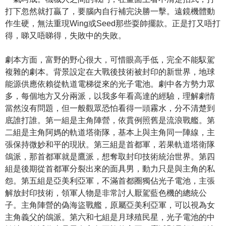
打下忽然就打贏了，要腦內自行補完決勝一擊。遠鏡機體動
作生硬，無法重現Wing或Seed那些耍帥擺款。正是打又唔打
得，睇又唔睇得，失敗中的失敗。
劇本方面，富野的野心很大，可惜眼高手低，完全不能馭駕
複雜的劇本。背景設定在大戰後技術被封印的新世界，地球
能源供應依賴從軌道電梯從來的光子電池。劇中各方勢力眾
多，每個地方又分兩派，以我多年看高達的經驗，理解劇情
當然沒有問題，但一般觀眾恐怕看得一頭霧水，分不清楚到
底誰打誰。第一組是主角陣營，依貫例照舊是流浪戰艦。第
二組是主角阿媽的軌道塔衛隊，基本上與主角同一陣線，主
張保持微妙和平的現狀。第三組是首都軍，若果軌道塔衛隊
鴿派，那首都軍就是鷹派，想奪取封印技術統治世界。第四
組是後期從首都軍分裂出來的面具男，動力只是與主角的私
怨。第五組是亞美利亞軍，不滿首都圈獨佔光子電池，主張
解放封印技術，領軍人物是非常討人厭駕藍色機的總統公
子。主角陣營的偽海盜戰艦，原屬亞美利亞軍，可以視為女
主角義父的鴿派。第六和七組是月球殖民星，光子電池的中