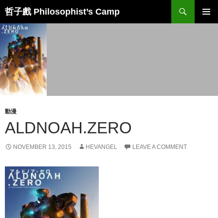
Skip
Search
哲子戲 Philosophist’s Camp
to
PRIMAR
content
MENU
動漫
ALDNOAH.ZERO
NOVEMBER 13, 2015
HEVANGEL
LEAVE A COMMENT