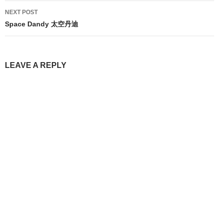
NEXT POST
Space Dandy 太空丹迪
LEAVE A REPLY