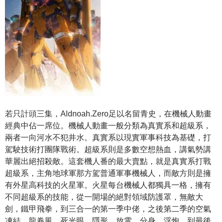
若只計頭三集，Aldnoah.Zero足以名留青史，在機械人動畫
經典中佔一席位。機械人動畫一般分類為真實系和超級系，
兩者一向河水不犯井水。真實系以現實軍事科技為基礎，打
駕駛技術打團隊戰術。超級系則是多數空想熱血，講氣勢講
華麗出絕招殺敵。這套機人番的最大賣點，就是真實系打戰
超級系，主角地球軍那方駕普通軍事機械人，而敵方則是擁
有外星高科技的火星軍。火星每台機械人都獨具一格，擁有
不同超級系的技能，從一開場的絕對領域防護罩，無敵大
劍，鐵甲飛拳，到三合一的第一季中佬，之後第二季的空氣
凍結，龍卷風，死光眼，隱形，放電，分身，浮炮，到最後