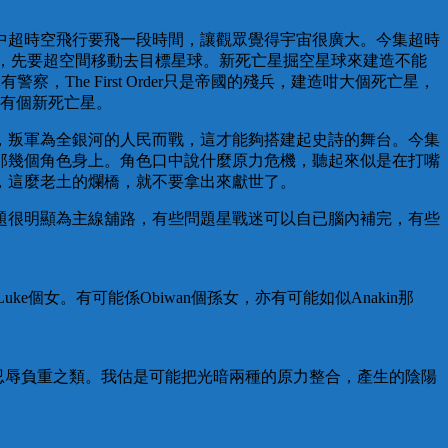
中超時空飛行要飛一段時間，讓觀眾覺得宇宙很廣大。今集超時
炮，先要超空間移動去目標星球。新死亡星掘空星球來建造不能
，The First Order只是帝國的殘兵，建造咁大個死亡星，
現有個新死亡星。
，叛軍為全銀河的人民而戰，這才能夠搭建起史詩的舞台。今集
那幾個角色身上。角色口中說什麼原力危機，聽起來似是在打嘴
，這麼老土的爛橋，就不要拿出來獻世了。
題很明顯為主線舖路，有些問題星戰迷可以自已腦內補完，有些
e個女。有可能係Obiwan個孫女，亦有可能如似Anakin那
父忍辱負重之類。我估是可能把光暗兩種的原力整合，產生的陰陽