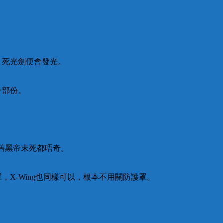
，死光劍便會發光。
一部份。
或者舊黑帝末死都唔奇。
X-Wing也同樣可以，根本不用關防護罩。