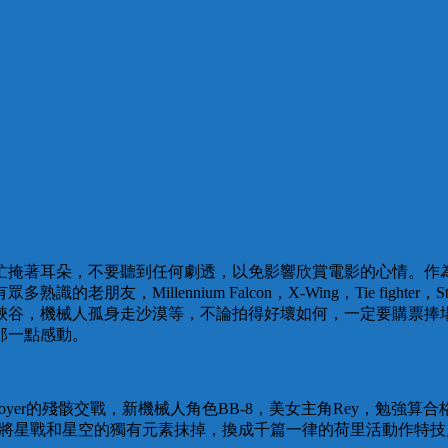
著耳朵，不要聽到任何劇透，以免影響欣賞電影的心情。作為一個初
llennium Falcon，X-Wing，Tie fighter，Star D
峽谷，機械人孤身走沙漠等，不論拍得好壞如何，一定要購票捧
那一點感動。
stroyer的殘骸交戰，新機械人角色BB-8，美女主角Rey，勉強算
幻系列，將星戰和星空的獨有元素抹掉，換成千篇一律的荷里活動作