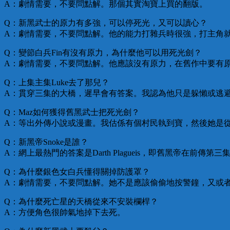
A：劇情需要，不要問點解。那個其實淘寶上買的翻版。
Q：新黑武士的原力有多強，可以停死光，又可以讀心？
A：劇情需要，不要問點解。他的能力打雜兵時很強，打主角
Q：變節白兵Fin有沒有原力，為什麼他可以用死光劍？
A：劇情需要，不要問點解。他應該沒有原力，在舊作中要有
Q：上集主集Luke去了那兒？
A：貫穿三集的大橋，遲早會有答案。我認為他只是躲懶或逃
Q：Maz如何獲得舊黑武士把死光劍？
A：等出外傳小說或漫畫。我估係有個村民執到寶，然後她是從e
Q：新黑帝Snoke是誰？
A：網上最熱門的答案是Darth Plagueis，即舊黑帝在前
Q：為什麼銀色女白兵懂得關掉防護罩？
A：劇情需要，不要問點解。她不是應該偷偷地按警鐘，又或者
Q：為什麼死亡星的天橋從來不安裝欄桿？
A：方便角色很帥氣地掉下去死。