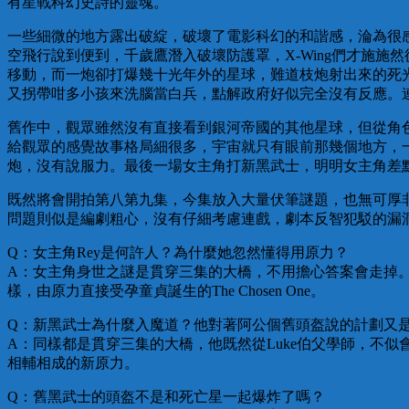
有星戰科幻史詩的靈魂。
一些細微的地方露出破綻，破壞了電影科幻的和諧感，淪為很
空飛行說到便到，千歲鷹潛入破壞防護罩，X-Wing們才施
移動，而一炮卻打爆幾十光年外的星球，難道枝炮射出來的死光，懂得超空
又拐帶咁多小孩來洗腦當白兵，點解政府好似完全沒有反應。連公主
舊作中，觀眾雖然沒有直接看到銀河帝國的其他星球，但從角
給觀眾的感覺故事格局細很多，宇宙就只有眼前那幾個地方，
炮，沒有說服力。最後一場女主角打新黑武士，明明女主角差
既然將會開拍第八第九集，今集放入大量伏筆謎題，也無可厚
問題則似是編劇粗心，沒有仔細考慮連戲，劇本反智犯駁的漏
Q：女主角Rey是何許人？為什麼她忽然懂得用原力？
A：女主角身世之謎是貫穿三集的大橋，不用擔心答案會走掉。可以肯定
樣，由原力直接受孕童貞誕生的The Chosen One。
Q：新黑武士為什麼入魔道？他對著阿公個舊頭盔說的計劃又
A：同樣都是貫穿三集的大橋，他既然從Luke伯父學師，不
相輔相成的新原力。
Q：舊黑武士的頭盔不是和死亡星一起爆炸了嗎？