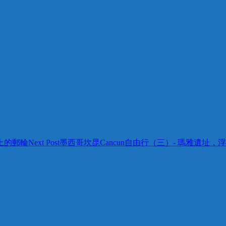
地上的郵輪
Next Post
墨西哥坎昆Cancun自由行（三）- 瑪雅遺址，