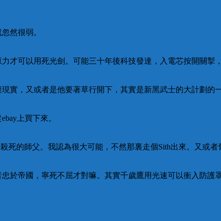
就忽然很弱。
原力才可以用死光劍。可能三十年後科技發達，入電芯按開關掣
避現實，又或者是他要著草行開下，其實是新黑武士的大計劃的
bay上買下來。
傳第三集殺死的師父。我認為很大可能，不然那裏走個Sith出來。又
忠於帝國，寧死不屈才對嘛。其實千歲鷹用光速可以衝入防護罩，