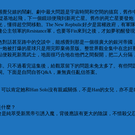
感覺兒嬉的鬧劇。劇中最大問題是宇宙時間和空間的描寫，舊作
施然從基地起飛，下一個鏡頭便飛到新死亡星。舊作的死亡星要發
間移動。The New Repbulic好夕是當權政府，有軍隊有警察
領軍的Resistance軍，也要等Fin來到之後，才如夢初醒發
色對話甚至路中的交談中，能感覺到那是一個很廣大的銀河帝國
一炮被打爆的星球只是用完即棄佈景版。整世界觀全集中在忠奸
點便殺死新黑武士，地面很巧合地在他們之間裂開，把二人分隔
非。只不過看完這集後，給觀眾留下的問題未免太多了。有些問
洞。下面是自問自答Q&A，兼無責任亂估答案。
她和Han Solo沒有親戚關係，不是Han的女兒，亦不是Luk
是什麼？
似會是純萃受新黑帝引誘入魔，背後應該有更大的陰謀，不惜殺