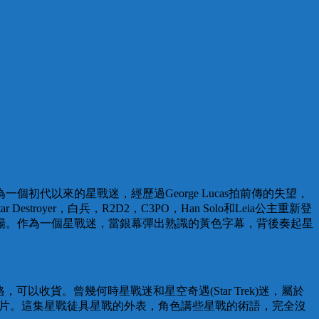
代以來的星戰迷，經歷過George Lucas拍前傳的失望，
estroyer，白兵，R2D2，C3PO，Han Solo和Leia公主重新登
場。作為一個星戰迷，當銀幕彈出熟識的黃色字幕，背後奏起星
合格，可以收貨。曾幾何時星戰迷和星空奇遇(Star Trek)迷，屬於
特技片。這集星戰徒具星戰的外表，角色講些星戰的術語，完全沒