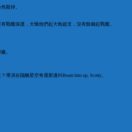
角色殺掉。
沒有戰艦保護，大慨他們起大炮超支，沒有餘錢起戰艦。
卻廠。
離星空奇遇那邊叫Beam him up, Scotty。