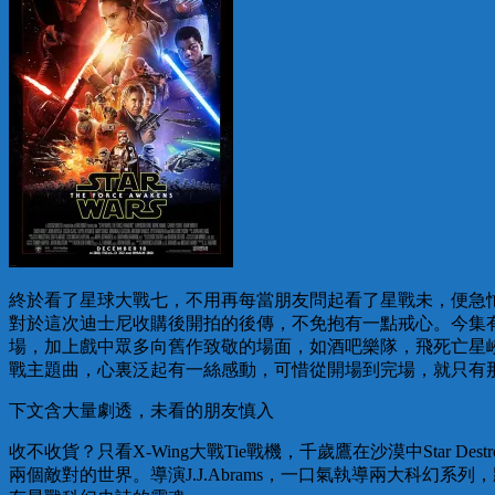
終於看了星球大戰七，不用再每當朋友問起看了星戰未，便急忙掩
對於這次迪士尼收購後開拍的後傳，不免抱有一點戒心。今集有眾多熟識的老朋友，Mi
場，加上戲中眾多向舊作致敬的場面，如酒吧樂隊，飛死亡星
戰主題曲，心裏泛起有一絲感動，可惜從開場到完場，就只有
下文含大量劇透，未看的朋友慎入
收不收貨？只看X-Wing大戰Tie戰機，千歲鷹在沙漠中Star De
兩個敵對的世界。導演J.J.Abrams，一口氣執導兩大科