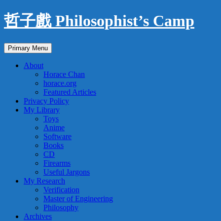
Skip
哲子戲 Philosophist’s Camp
to
content
Search
Primary Menu
About
Horace Chan
horace.org
Featured Articles
Privacy Policy
My Library
Toys
Anime
Software
Books
CD
Firearms
Useful Jargons
My Research
Verification
Master of Engineering
Philosophy
Archives