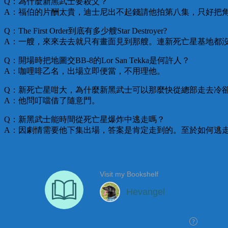
Q：為什麼新黑武士要殺父？
A：福伯的片酬太貴，迪士尼出不起錢請他拍第八集，只好把
Q：The First Order到底有多少艘Star Destroyer?
A：一艘，來來去去就只有畫面見到那艘。連新死亡星基地都
Q：開場時把地圖交BB-8的Lor San Tekka是何許人？
A：咖哩啡乙名，出場立即便當，不用理他。
Q：新死亡星咁大，為什麼新黑武士可以那麼快從總部走去冷
A：他問叮噹借了隨意門。
Q：新黑武士能時間從死亡星爆炸中逃走嗎？
A：因劇情需要他下集出場，答案是肯定走到的。至於如何逃走？導演在隔