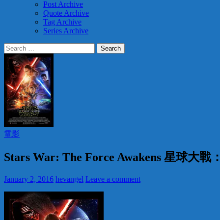
Post Archive
Quote Archive
Tag Archive
Series Archive
Search
for:
電影
Stars War: The Force Awakens 星
January 2, 2016
hevangel
Leave a comment