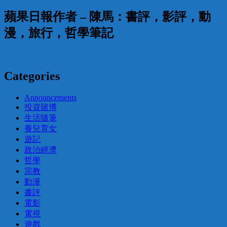
蘋果日報作者 – 陳馬：書評，影評，動
漫，旅行，哲學筆記
Categories
Announcements
投資賭博
生活隨筆
養兒育女
遊記
政治經濟
哲學
宗教
動漫
書評
電影
電視
遊戲