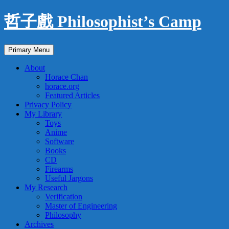
Skip
哲子戲 Philosophist’s Camp
to
content
Search
Primary Menu
About
Horace Chan
horace.org
Featured Articles
Privacy Policy
My Library
Toys
Anime
Software
Books
CD
Firearms
Useful Jargons
My Research
Verification
Master of Engineering
Philosophy
Archives