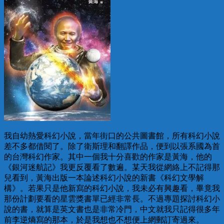
我自幼熱愛科幻小說，當年街口的公共圖書館，所有科幻小說
差不多都借閱了。除了衛斯理和翻譯作品，便到以張系國為首
的台灣科幻作家。其中一個我十分喜歡的作家是黃海，他的
《銀河迷航記》我更反覆看了數遍。某天我從網絡上不記得那
兒看到，黃海出版一本論述科幻小說的新書《科幻文學解
構》。若果只是他新寫的科幻小說，我未必有興趣看，畢竟我
那份計劃要看的星雲獎書單已經非常長。不過專題探討科幻小
說的書，就算是英文書也是非常冷門，中文就我只記得很多年
前李逆熵寫的那本，於是我想也不想便上網郵訂寄過來。