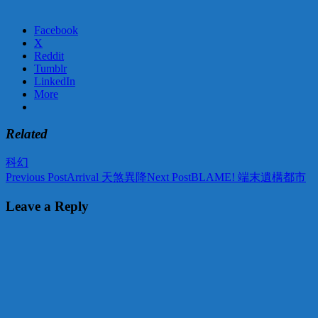
Facebook
X
Reddit
Tumblr
LinkedIn
More
Related
科幻
Post
Previous Post
Arrival 天煞異降
Next Post
BLAME! 端末遺構都市
navigation
Leave a Reply