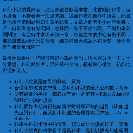
科幻小說的愛好者，必定會很喜歡這本書。此書雖然好看，但
不適合手不釋卷地一次過閱讀。誠如作者在自序中所言，此書
是他多年來關於科幻文章的結集，文章之間有不少內容重疊，
若一口氣看會有點沉悶，怎樣同一點子不停出現。不過如果分
開閱讀，有空時才拿出來讀一章，每篇文章的中心有所不同，
那些重覆點例子只是旁枝，細節隔幾天也記不得清楚，便不會
覺作者長氣沉悶了。
最後例出書中一些關於科幻小說的金句，與大家分享一下，十
分意思。科幻愛好者，讀來這些金句，想必會心微笑，彷如他
鄉遇知音人。
科幻小說就是如果的藝術 – 黃海
合理化超現實的想像，是科幻小說的最大公約數 – 黃海
所有超常的事物，都必須有合理的解釋 – Edgar Allany說
明科幻小說的規則
科幻愛好者傾向視無睹書中對科學正統的越界（比如超
光速飛行），而又對小紕漏的合理性吹毛求疪。- Adam
Roberts
科學在科幻小說中的位置，類似於掛小說的釘子 – 黃海
科幻小說裏的科學多半是偽科學，是藉以擴充幻想範圍