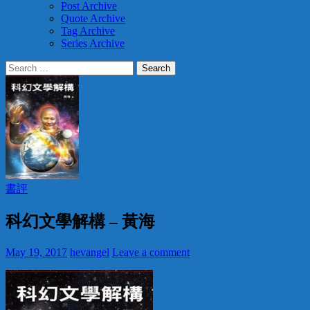
Post Archive
Quote Archive
Tag Archive
Series Archive
Search
for:
書評
科幻文學解構 – 黃海
May 19, 2017
hevangel
Leave a comment