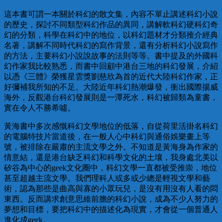
這本書可謂一本關於科幻的散文集，內容不單止講述科幻小說
的歷史，探討不同類型科幻作品的異同，講解軟科幻硬科幻奇
幻的分類，科學在科幻中的地位，以科幻題材才分類推介經典
名著，講解不同時代科幻的寫作背景，還有分析科幻小說寫作
的方法，主要科幻小說說故事的法則等等。書中提及的外國科
幻作家我比較熟悉，而書中回顧中港台三地的科幻發展，介紹
以憑《三體》榮獲星雲獎劉慈欣為首的近代大陸科幻作家，正
好彌補我所知的不足。大陸近年科幻熱潮爆發，衝出國際揚威
海外，反觀港台科幻發展則是一潭死水，科幻被歸類為童書，
實在令人不勝希噓。
黃海書中多次感慨科幻文學地位的低落，自從荷里活掛名科幻
的電腦特技片當道後，在一般人心中科幻與通俗娛樂畫上等
號，被排除在嚴肅的主流文學之外。不知道是黃海身為作家的
情意結，還是港台缺乏科幻和科學文化的土壤，我身處北美以
矽谷為中心的geek文化圈中，科幻文學一直都被受推崇，地位
甚至超越主流文學。我們理科人或多或少總是輕視文學和藝
術，認為那些是曲高與寡的小眾玩兒，是沒有用沒有人看的悶
東西。反而講求創意思維前膽的科幻小說，成為不少人努力的
夢想和目標，要把科幻中的描述化為現實，才會從一個普通人
進化成geek。