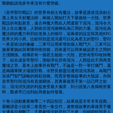
難聽點說他多年來沒有什麼突破。
《皇帝聖印戰記》的世界有劍士有魔法，故事是講述流浪劍士
遇上美女天材魔法師，兩個人開始打天下最後統一大陸。世界
觀設的有點新意，遠古神魔大戰在人間遺留下混沌，混沌令大
陸上生出魔域，人類收伏混沌後轉化為己用的力量。混沌化為
魔法師的魔力和邪紋使身上的烙印，這兩者的設定與其他RPG
世界大同小異。比較特別是混沌還可以化為君主的聖印，聖印
一來是統治的像徽，二來可以用來增加個人戰鬥力，三來可以
施展軍旗給與軍隊特殊技能，四來還可以用來確認君主之間的
主僕關係。相傳若有一個君主能統一大陸，把所有聖印收歸麾
下，結合成皇帝聖印，便能淨化所有混沌，人類從此不用再受
魔域之苦。基本上故事所有戰鬥，不論是一對一單打猦鬥，還
是兩國軍隊大場面對戰，水野良都靈活運用混沌系統，為戰鬥
加添鬥智鬥謀略的精彩扭橋。而貫穿整個故事的大陰謀，亦與
皇帝聖印與混沌有直接關係，其實幕後黑手第一話已呼之欲
出，混沌消失誰的利益會受最大傷害，到小說第八卷揭曉答案
時，觀者早已估到結局會如何發展。
十卷小說動畫要兩季二十四話拍完，結果就是非常非常趕戲，
最離譜是小說第二卷竟然一集交代，連整個故事的幕後黑手魔
女潘多拉都刪了。主要劇情沒錯是拍了出來，但細節特別是人