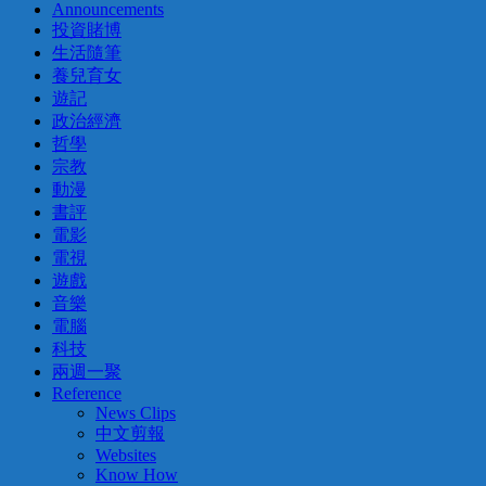
Announcements
投資賭博
生活隨筆
養兒育女
遊記
政治經濟
哲學
宗教
動漫
書評
電影
電視
遊戲
音樂
電腦
科技
兩週一聚
Reference
News Clips
中文剪報
Websites
Know How