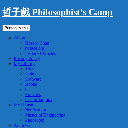
Skip
哲子戲 Philosophist’s Camp
to
content
Search
Primary Menu
About
Horace Chan
horace.org
Featured Articles
Privacy Policy
My Library
Toys
Anime
Software
Books
CD
Firearms
Useful Jargons
My Research
Verification
Master of Engineering
Philosophy
Archives