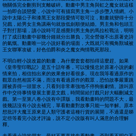
物關係完全刪剪到支離破碎。動畫中男主角與虹之魔女就這樣
一拍即合談戀愛，小說中可有描寫男主角一步步墮入情網。小
說中太陽公子和漆黑王女那段愛情可歌可泣，動畫就變得十分
兒戲，給男女主角講兩句就放低劍順便結婚。男主角和包頭王
子對打那場，讀小說時可是感覺到男主角的馬拉松戰法，明明
打了成日動畫中卻幾分鐘就分出勝負，完全營做不出原著史詩
的氣慨。動畫唯一比小說好看的場面，大既就只有獨角獸城被
王女聯軍攻破，好色伯爵和炎之魔女殉情戰死那段。
不明白輕小說改篇的動畫，為什麼套套都拍得這麼趕。如果
《皇帝聖印戰記》是五十話年番，可以慢慢忠於原著小說的劇
情來拍，相信拍出來的效果會好看很多。現在我等看過原作的
觀眾自然相當不滿，而沒有看過原作的觀眾，恐怕故事嚴重跳
躍被弄得一頭冒水，只看到非常牽強地不停狗衝劇情。誰叫原
作中交待事情發展主要是文戲，時間留給打戲只好大幅刪減文
戲。第一至第八卷小說有中譯版，我看動畫時的問題不大，最
後幾話沒有小說去補完，單看動畫對故事只能一知半解。原本
想批評大魔王原來是人類守護者這種行貨的展開，不過還是睇
定些等看完小說才評論，說不定小說版有叫人滿意的合理解
釋。
未看過小說的朋友，最好不要直接先看動畫，否則看不明白不