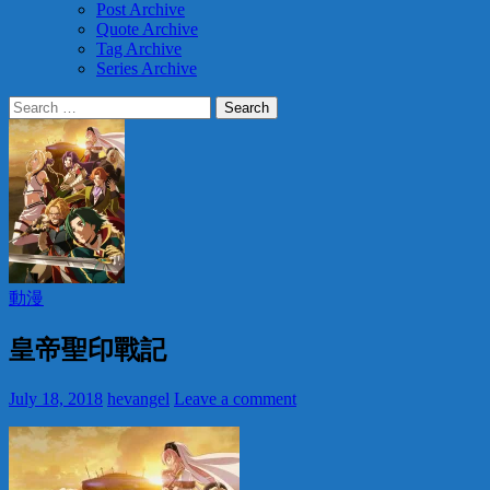
Post Archive
Quote Archive
Tag Archive
Series Archive
Search
for:
動漫
皇帝聖印戰記
July 18, 2018
hevangel
Leave a comment