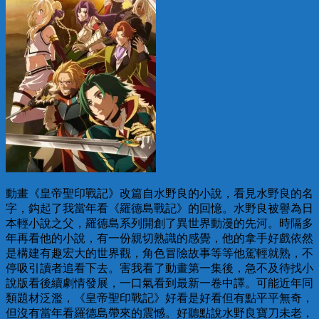
動畫《皇帝聖印戰記》改篇自水野良的小說，看見水野良的名
字，鈎起了我當年看《羅德島戰記》的回憶。水野良被譽為日
本輕小說之父，羅德島系列開創了異世界動漫的先河。時隔多
年再看他的小說，有一份親切熟識的感覺，他的拿手好戲依然
是構建有趣宏大的世界觀，角色冒險故事等等他駕輕就熟，不
停吸引讀者追看下去。害我看了動畫第一集後，急不及待找小
說版看後續劇情發展，一口氣看到最新一卷中譯。可能近年同
類題材泛濫，《皇帝聖印戰記》好看是好看但有點平平無奇，
但沒有當年看羅德島帶來的震憾。好聽點說水野良寶刀未老，