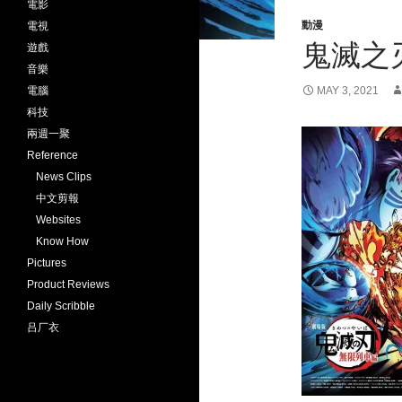
電影
動漫
電視
鬼滅之
遊戲
音樂
電腦
MAY 3, 2021
科技
兩週一聚
Reference
News Clips
中文剪報
Websites
Know How
Pictures
Product Reviews
Daily Scribble
吕厂衣