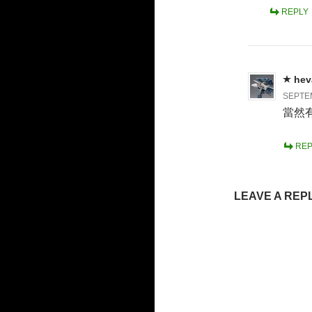
REPLY
hev
SEPTEM
當然
REP
LEAVE A REP