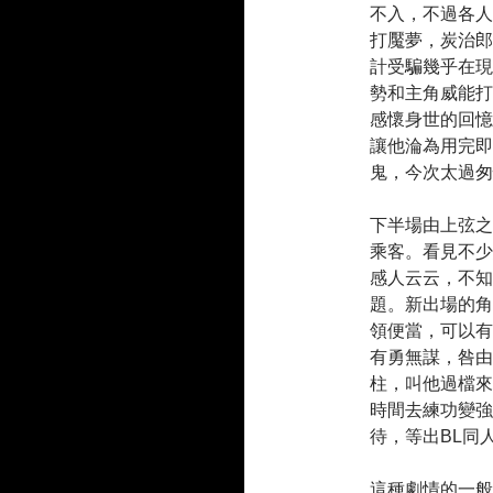
不入，不過各人
打魘夢，炭治郎
計受騙幾乎在現
勢和主角威能打
感懷身世的回憶
讓他淪為用完即
鬼，今次太過匆
下半場由上弦之
乘客。看見不少
感人云云，不知
題。新出場的角
領便當，可以有
有勇無謀，咎由
柱，叫他過檔來
時間去練功變強
待，等出BL同
這種劇情的一般