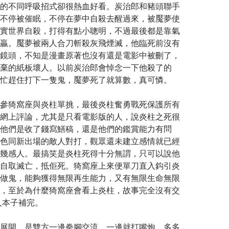
的不同呼吸招式卻很熱血好看。炭治郎和豬頭聯手
不停被催眠，不停在夢中自殺去醒過來，被魘夢使
實世界自殺，打得有點小聰明，不過最後都是靠氣
贏。魘夢被兩人合刀斬殺灰飛煙滅，他臨死前沒有
鏡頭，不知是漫畫原著也沒有還是電影中被刪了，
棄的紙板壞人。以前炭治郎會悼念一下他殺了的
忙趕住打下一隻鬼，魘夢死了就算數，真可憐。
參猗窩座與炎柱單挑，最後炎柱奮勇戰死保護所有
網上評論，尤其是只看電影版的人，說炎柱之死很
他們是收了錢寫鱔稿，還是他們的鑑賞能力有問
色同新出場的敵人對打，觀眾還未建立感情就已經
幾感人。最搞笑是炎柱死得十分無謂，只可以說他
自取滅亡，抵佢死。猗窩座上來便單刀直入鈎引炎
做鬼，能夠獲得無限再生能力，又有無限生命無限
，至於為什麼猗窩座會看上炎柱，故事完全沒有交
人本子補完。
展開，是雙方一邊拳腳交流，一邊就打嘴炮，多多