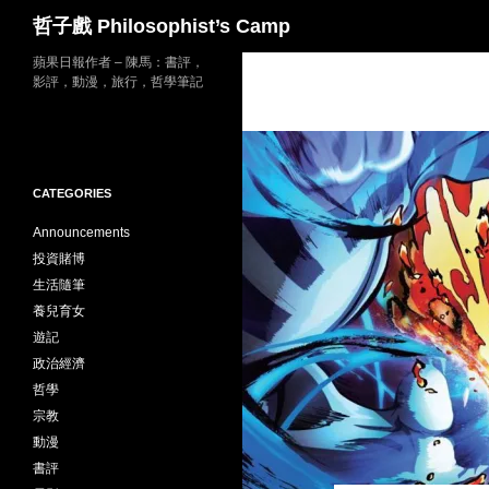
Search
哲子戲 Philosophist’s Camp
Skip
蘋果日報作者 – 陳馬：書評，
影評，動漫，旅行，哲學筆記
to
content
CATEGORIES
Announcements
投資賭博
生活隨筆
養兒育女
遊記
政治經濟
哲學
宗教
動漫
書評