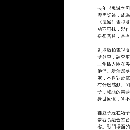
去年《鬼滅之刃
票房記錄，成為
《鬼滅》電視版也
功不可抹，製作
身很普通，是有
劇場版拍電視版
號列車，調查車
主角四人困在美
他們。炭治郎夢
淚，不過對於電
有什麼感動。閃
子，豬頭的美夢
身世回憶，算不
禰豆子躲在箱子
夢吞食融合整台
客。戰鬥場面的