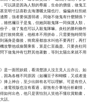
，可以講是因為人類的尊嚴，生命的價值，做鬼王
甚至明寸話喜歡去海灘曬太陽也行。偏偏炎柱拒絕
邊際，強者要保護弱者，同做不做鬼有什麼關係？
，雖然禰豆子是鬼，但她與殺鬼隊一同保護人類，
份子，做了鬼也可以入殺鬼隊嘛。炎柱的勝利條件
是打敗猗窩座，他根本不用拼命，只需要拖時間等
到滿身是傷後，猗窩座都放水叫他不要再打，再打
機攻擊他或偷襲乘客，算是仁至義盡。只要炎柱同
問下做鬼仲有乜野其他著數，等到太陽出來就不用
》是一面照妖鏡，看清楚誰人沒主見人云亦云。如
，因為各種不同原因（如禰豆子和蝴蝶，又或者漫
》捧上神台，至少出師有名可以理解。可是有些人
，連電視版也沒有看過，卻煞有介事地分析劇情，
得如何出色，他只是害怕別人笑他不懂欣賞動畫，
大話。