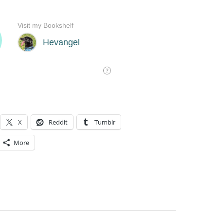
X
Reddit
Tumblr
More