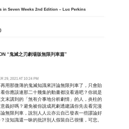
on
 in Seven Weeks 2nd Edition – Luc Perkins
)
S ON “鬼滅之刃劇場版無限列車篇”
 29, 2021 AT 10:24 PM
要再用那微薄的鬼滅知識來評論無限列車了，只會貽
，看你應該連那二十幾集的動畫都沒看過吧？你就是
在文末講到的「煞有介事地分析劇情」的人，炎柱的
有意義好嗎？避免被你說成死劇透建議你先去看完漫
評論無限列車，說別人人云亦云自己發表一些謬論好
去？沒知識還一昧的批評別人假裝自己很懂，可悲。