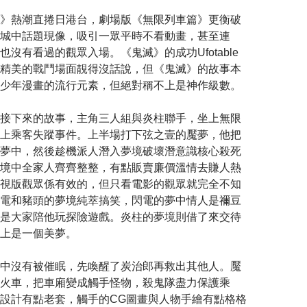
》熱潮直捲日港台，劇場版《無限列車篇》更衡破
城中話題現像，吸引一眾平時不看動畫，甚至連
沒有看過的觀眾入場。《鬼滅》的成功Ufotable
精美的戰鬥場面靚得沒話說，但《鬼滅》的故事本
少年漫畫的流行元素，但絕對稱不上是神作級數。
接下來的故事，主角三人組與炎柱聯手，坐上無限
上乘客失蹤事件。上半場打下弦之壹的魘夢，他把
夢中，然後趁機派人潛入夢境破壞潛意識核心殺死
境中全家人齊齊整整，有點販賣廉價溫情去賺人熱
視版觀眾係有效的，但只看電影的觀眾就完全不知
電和豬頭的夢境純萃搞笑，閃電的夢中情人是禰豆
是大家陪他玩探險遊戲。炎柱的夢境則借了來交待
上是一個美夢。
中沒有被催眠，先喚醒了炭治郎再救出其他人。魘
火車，把車廂變成觸手怪物，殺鬼隊盡力保護乘
設計有點老套，觸手的CG圖畫與人物手繪有點格格