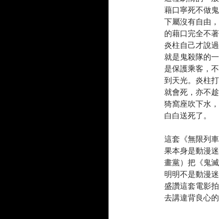
藉口寧死不做鬼
下屬沒有自由，
的藉口完全不著
炎柱自己才說過
就是鬼殺隊的一
是保護乘客，不
到天光。炎柱打
就會死，亦不趁
猗窩座吹下水，
白白送死了。
這套《無限列車
果本身是動漫迷
畫黨）把《鬼滅
明明不是動漫迷
盛讚這套電影拍
去講違背良心的