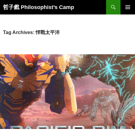
Skip
Search
哲子戲 Philosophist’s Camp
to
PRIMAR
content
MENU
Tag Archives: 悍戰太平洋