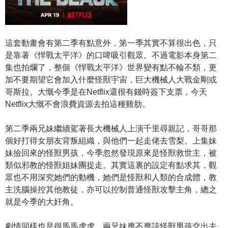
這套動畫會有第二季有點意外，第一季其實不算很出色，只
是靠著《悍戰太平洋》的口啤吸引觀眾。不過電影本身第二
集也拍爛了，整個《悍戰太平洋》世界變有點不輪不類，更
加不要期望它會加入什麼怪獸宇宙，巨大機械人大戰金剛或
哥斯拉。大慨今季是在Netflix還很有錢時簽下支票，今天
Netflix大慨不會浪費資源去拍這種雞肋。
第二季兩兄妹繼續駕著長大機械人上演千里尋親記，哥哥那
個好打得女朋友背叛組織，與他們一起走佬去雪梨。上集妹
妹撿回來的怪獸男孩，今季忽然發現原來是怪獸救世主，被
類似邪教的怪獸姐妹團捉走。其實這裏的設定有點求其，觀
眾也不用深究她們的動機，她們是怪獸和人類的合成體，教
主洗腦操控其他教徒，亦可以控制普通怪獸攻擊主角，總之
就是今季的大奸角。
劇情同樣也是很馬馬虎虎，兩兄妹應不應該怪獸男孩交出去