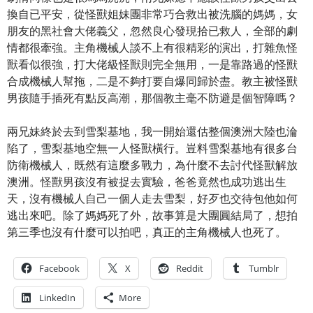
換自已平安，從怪獸姐妹團非常巧合救出被洗腦的媽媽，女
朋友的黑社會大佬義父，忽然良心發現拾已救人，全部的劇
情都很牽強。主角機械人談不上有很精彩的演出，打雜魚怪
獸看似很強，打大佬級怪獸則完全無用，一是靠路過的怪獸
合成機械人幫拖，二是不夠打要自爆同歸於盡。教主被怪獸
男孩隨手插死有點反高潮，那個教主毫不防避是個智障嗎？
兩兄妹終於去到雪梨基地，我一開始還估整個澳洲大陸也淪
陷了，雪梨基地空無一人怪獸橫行。豈料雪梨基地有很多台
防衛機械人，既然有這麼多戰力，為什麼不去討代怪獸解放
澳洲。怪獸男孩沒有被捉去實驗，爸爸竟然也成功逃出生
天，沒有機械人自己一個人走去雪梨，好歹也交待包他如何
逃出來吧。除了媽媽死了外，故事算是大團圓結局了，想拍
第三季也沒有什麼可以拍吧，真正的主角機械人也死了。
Facebook
X
Reddit
Tumblr
LinkedIn
More