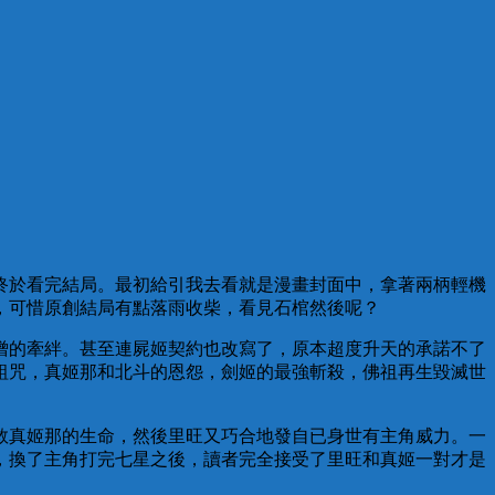
終於看完結局。最初給引我去看就是漫畫封面中，拿著兩柄輕機
，可惜原創結局有點落雨收柴，看見石棺然後呢？
僧的牽絆。甚至連屍姬契約也改寫了，原本超度升天的承諾不了
詛咒，真姬那和北斗的恩怨，劍姬的最強斬殺，佛祖再生毀滅世
救真姬那的生命，然後里旺又巧合地發自已身世有主角威力。一
，換了主角打完七星之後，讀者完全接受了里旺和真姬一對才是