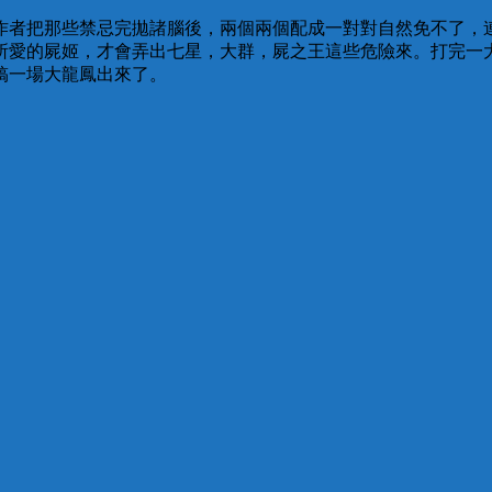
作者把那些禁忌完拋諸腦後，兩個兩個配成一對對自然免不了，
所愛的屍姬，才會弄出七星，大群，屍之王這些危險來。打完一
搞一場大龍鳳出來了。