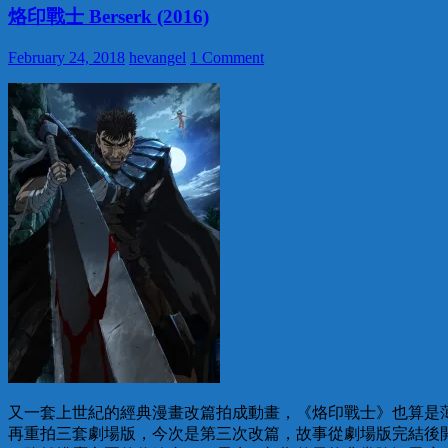
烙印戰士 Berserk (2016)
February 24, 2018
hevangel
1 Comment
又一套上世紀的經典漫畫改篇拍成動畫，《烙印戰士》也算是薄
再重拍三套劇場版，今次是第三次改篇，故事從劇場版完結後