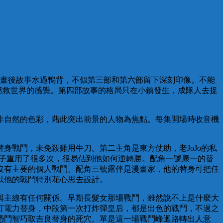
完漫畫後故事水過鴨背，不似第三部和第六部留下深刻印像。不能
拯救世界的感覺。第四部故事的格局只在小鎮發生，成隊人去捉
非自然的色彩，藉此突出前景的人物為焦點。每集開場時收音機
戰鬥，未免殺雞用牛刀。第二主角是東方仗助，老JoJo的私
點子重用了很多次，很易估到他如何逆轉勝。配角一號康一的替
沒有主要的個人戰鬥。配角三號露伴是漫畫家，他的替身可把任
以他的戰鬥特別花心思去設計。
與主線有任何關係。早期長髮女那場戰鬥，雖然說不上是什麼大
打電力替身，中段第一次打炸彈皇后，都是出色的戰鬥，不過之
憑鬥智巧取吉良替身的死穴。單是這一場戰鬥峰迴路轉出人意