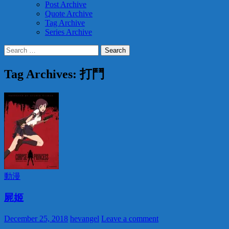
Post Archive
Quote Archive
Tag Archive
Series Archive
Search
for:
Tag Archives: 打鬥
動漫
屍姬
December 25, 2018
hevangel
Leave a comment