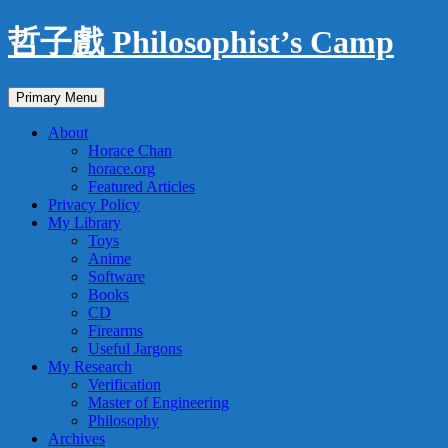
Skip
哲子戲 Philosophist’s Camp
to
content
Search
Primary Menu
About
Horace Chan
horace.org
Featured Articles
Privacy Policy
My Library
Toys
Anime
Software
Books
CD
Firearms
Useful Jargons
My Research
Verification
Master of Engineering
Philosophy
Archives