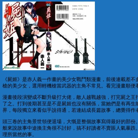
《屍姬》是赤人義一作畫的美少女戰鬥類漫畫，前後連載差不
槍的美少女，選用輕機槍當武器的主角不常見。看完漫畫順便
漫畫後段演變成不斷升級打大佬，敵人越戰越強，打完屍之王
了之。打到後期甚至是不是屍姬也沒有關係，當她們是有再生
界，每段獨立來看似乎說得通，若連結成長篇故事，總覺得作
頭三卷的主角景世領便退場，大慨是整個故事寫得最好的部份
般來說故事中途換主角很不討好，搞不好讀者不賣賬人氣暴跌
理所當然的事。