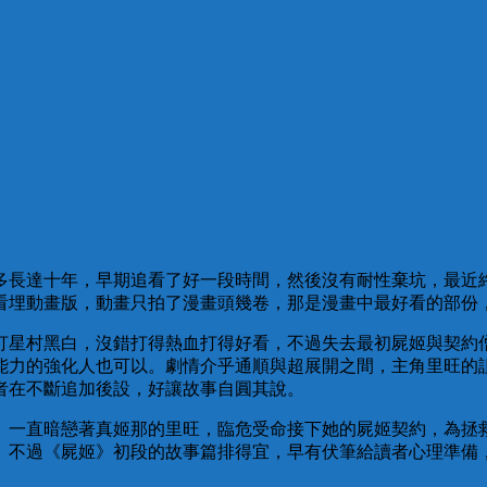
多長達十年，早期追看了好一段時間，然後沒有耐性棄坑，最近
看埋動畫版，動畫只拍了漫畫頭幾卷，那是漫畫中最好看的部份
打星村黑白，沒錯打得熱血打得好看，不過失去最初屍姬與契約
能力的強化人也可以。劇情介乎通順與超展開之間，主角里旺的
者在不斷追加後設，好讓故事自圓其說。
。一直暗戀著真姬那的里旺，臨危受命接下她的屍姬契約，為拯
。不過《屍姬》初段的故事篇排得宜，早有伏筆給讀者心理準備