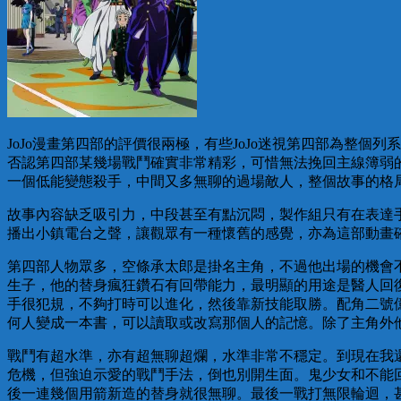
JoJo漫畫第四部的評價很兩極，有些JoJo迷視第四部為整
否認第四部某幾場戰鬥確實非常精彩，可惜無法挽回主線簿弱
一個低能變態殺手，中間又多無聊的過場敵人，整個故事的格
故事內容缺乏吸引力，中段甚至有點沉悶，製作組只有在表達
播出小鎮電台之聲，讓觀眾有一種懷舊的感覺，亦為這部動畫
第四部人物眾多，空條承太郎是掛名主角，不過他出場的機會不
生子，他的替身瘋狂鑽石有回帶能力，最明顯的用途是醫人回
手很犯規，不夠打時可以進化，然後靠新技能取勝。配角二號
何人變成一本書，可以讀取或改寫那個人的記憶。除了主角外
戰鬥有超水準，亦有超無聊超爛，水準非常不穩定。到現在我
危機，但強迫示愛的戰鬥手法，倒也別開生面。鬼少女和不能
後一連幾個用箭新造的替身就很無聊。最後一戰打無限輪迴，