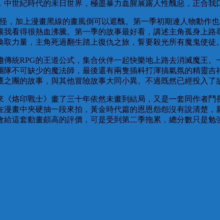
，中世紀時代的未日世界，極盡暴力血腥展露人性醜惡，正合我
古怪，加上漫畫黑線的畫風倒可以遮醜。第一季初期連人物動作
讓我看得很熱血沸騰。第一季的故事最好看，講述主角孤身上路
換取力量，主角死過翻生踏上復仇之旅，誓要殺光所有魔鬼使徒
趨傳統RPG的王道公式，集合伙伴一起快樂地上路去消滅魔王。
團隊不可缺少的魔法師，最後還有兩隻插科打渾搞氣氛的精靈吉
鷹之團的故事，與其他冒險故事大同小異。不過既然已經投入了
來《烙印戰士》畫了三十年依然未畫到結局，又是一套同作者鬥
在漫畫中夾硬抽一段來拍，黃金時代篇的恩恩怨怨沒有說清楚，
會給這套動畫頗高的評價，可是受到第二季拖累，總分數只是勉