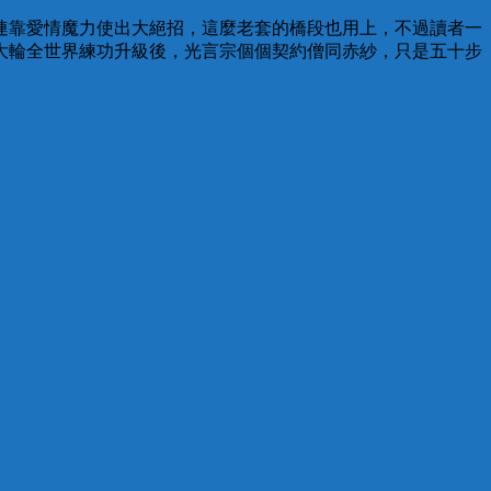
連靠愛情魔力使出大絕招，這麼老套的橋段也用上，不過讀者一
大輪全世界練功升級後，光言宗個個契約僧同赤紗，只是五十步