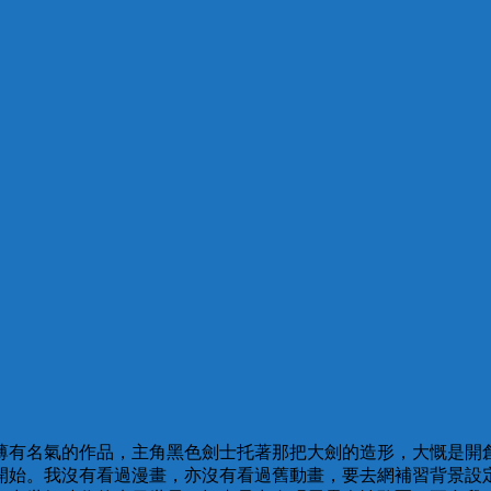
有名氣的作品，主角黑色劍士托著那把大劍的造形，大慨是開創
開始。我沒有看過漫畫，亦沒有看過舊動畫，要去網補習背景設