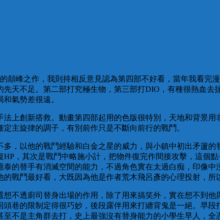
個列系的顛峰之作，我則持相反意見認為第四部不好看，當年我看
的先天不足。第二部打究極生物，第三部打DIO，有種很熱血去
局和氣勢差很遠。
手法上創新搭救。動畫第四部起用的色版很特別，天地和背景用
確定主旋律的調子，有別前作只是不斷向前行的戰鬥。
多，以他的戰鬥經驗和白金之星的威力，與小鎮中初出矛籚的替身
復HP，其次是戰鬥中略施小計，把物件復完作間接攻擊，這個
億泰的替手有消滅空間的能力，不過角色實在太過白痴，印像中
他的戰鬥最好看，大既因為他是作者荒木飛呂彥的心理投射，所
還想不透廚司替身出場的作用，除了用來搞笑外，實在想不到他
回頭巷的限制定得很巧妙，後段露伴用來打纏背鬼是一絕。早段
甚至不是主角群去打，史上最強沒有替身能力的小學生早人，全