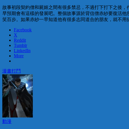
故事初段契約僧和屍姬之間有很多禁忌，不過打下打下之後，
早預期會有這樣的發展吧。整個故事源於背信僧赤紗要復活他
笑百步。如果赤紗一早知道他有很多志同道合的朋友，就不用
Facebook
X
Reddit
Tumblr
LinkedIn
More
漫畫
打鬥
動漫