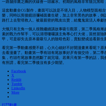
一路舖排鷹之團的伏線會一頭霧水。初期的風格非常陰沉黑暗
這套動畫全CG製作，畫面可以說是不堪入目，人物模型面相
樂，同時以剪接鏡頭彌補面畫生硬，加上非常黑色的故事，倒
路打上去聖塔救人。被最親密的戰友出賣，給魔鬼當活人奉獻
大慨只有主角一個人很難繼續講故事吸引觀眾，第二季風格漸
素的戰力作幫手，可以清理嘍囉讓主角專心打大佬，當然冒險
甲，可是卻失去原本最吸引人的陰暗色彩，賣點變成追看新生
看完第一季動畫感覺不錯，心大心細好不好開漫畫來看呢？原
去看漫畫了。動畫第一季有頭有尾故事好歹有個交待，第二季
集，冇頭冇尾故事忽然斷了就完場。若果只有第一季的話，我
有所謂，看完第二季後沒有多少期望。
Facebook
X
Reddit
Tumblr
LinkedIn
More
打鬥
動畫