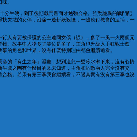
口味。
也十分生硬，到了後期戰鬥畫面才勉強合格。強勁詭異的戰鬥配
尋找失散的女伴，沿途一邊斬妖殺怪，一邊應付教會的追捕，一
。
一行人有要被保護的公主連同女僕（誤），多了一風一火兩個元
祥物。故事中人物多了笑位是多了，主角也升級入手狂戰士盔
故事的角色和世界，沒有什麼特別理由都會繼續追看。
長命的「有生之年」漫畫，想到這兒一盤冷水淋下來，沒有心情
新生鷹之團有什麼目的又未知道，主角和宿敵兩人完全沒有交
強合格。若果有第三季我會繼續看，不過其實有沒有第三季也沒