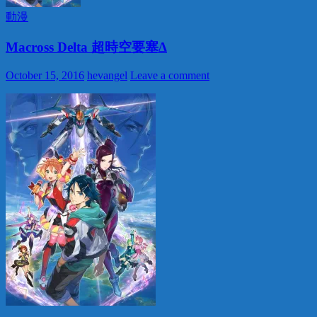
動漫
Macross Delta 超時空要塞Δ
October 15, 2016
hevangel
Leave a comment