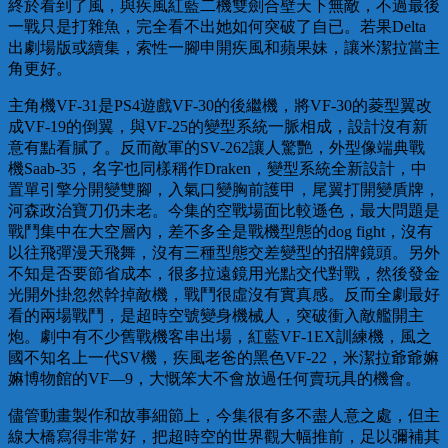
終於看到了風，與疾風紅藍二機雙劍合壁天下無敵，不過最後
一戰只是打雜魚，完全看不出她如何突破了自已。若果Delta
出劇場版或續集，索性一腳申開疾風和蘋果妹，讓米潔拉當主
角更好。
主角機VF-31是PS4遊戲VF-30的後繼機，將VF-30的菱型翼改
成VF-19的倒翼，與VF-25的變型系統一脈相成，設計沒有新
意有點看膩了。反而敵軍的SV-262讓人驚艷，外型像端典戰
機Saab-35，名字也同樣稱作Draken，變型系統全新設計，中
置單引擎分開變雙腳，入氣口變胸前護甲，尾翼打開變貭牌，
河森政治寶刀仍未老。今集的空戰場面比較遜色，最大問題是
戰鬥集中在大空層內，差不多全是戰機型態的dog fight，沒有
以往飛彈漫天飛舞，沒有三種型態交差變型的招牌鏡頭。另外
不知是否要節省成本，很多拉遠鏡用光點交代對戰，然後發金
光開外掛忽然幹掉敵機，戰鬥很虛沒有實真感。反而全劇最好
看的兩場戰鬥，是超時空號變身機械人，突破衝入敵艦開主
炮。劇中有不少舊戰機客串出場，紅藍VF-1EX訓練機，風之
國不知名上一代SV機，疾風老爸的黑色VF-22，米潔拉爺爺嫲
嫲博物館的VF—9，大慨笨大不會放過任何賣玩具的機會。
儘管動畫製作和故事細節上，今集很有多不盡人意之處，但主
線大橋寫得非常好，把超時空的世界觀大幅推前，足以彌補其