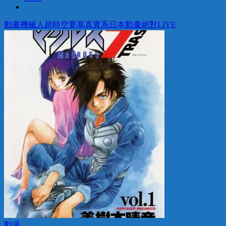
動畫
機械人
超時空要塞
真實系
日本動畫
絕對LIVE
動漫