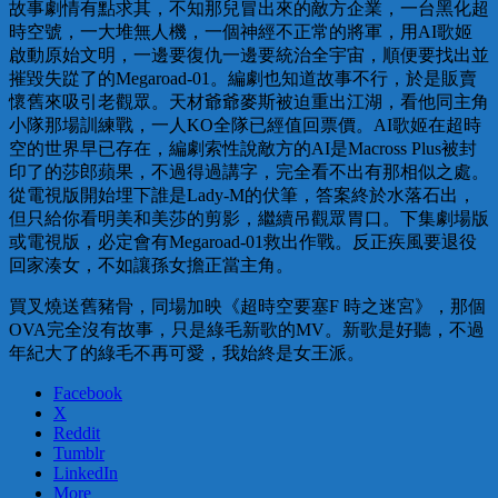
故事劇情有點求其，不知那兒冒出來的敵方企業，一台黑化超
時空號，一大堆無人機，一個神經不正常的將軍，用AI歌姬
啟動原始文明，一邊要復仇一邊要統治全宇宙，順便要找出並
摧毀失踨了的Megaroad-01。編劇也知道故事不行，於是販賣
懷舊來吸引老觀眾。天材爺爺麥斯被迫重出江湖，看他同主角
小隊那場訓練戰，一人KO全隊已經值回票價。AI歌姬在超時
空的世界早已存在，編劇索性說敵方的AI是Macross Plus被封
印了的莎郎蘋果，不過得過講字，完全看不出有那相似之處。
從電視版開始埋下誰是Lady-M的伏筆，答案終於水落石出，
但只給你看明美和美莎的剪影，繼續吊觀眾胃口。下集劇場版
或電視版，必定會有Megaroad-01救出作戰。反正疾風要退役
回家湊女，不如讓孫女擔正當主角。
買叉燒送舊豬骨，同場加映《超時空要塞F 時之迷宮》，那個
OVA完全沒有故事，只是綠毛新歌的MV。新歌是好聽，不過
年紀大了的綠毛不再可愛，我始終是女王派。
Facebook
X
Reddit
Tumblr
LinkedIn
More