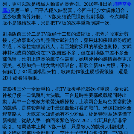
列，更可以說是機械人動畫的長青樹。2016年推出的
超時空要
塞Δ
反應一般，四平八穩欠缺驚喜，今回主打少女偶像組合，
至少歌曲尚算好聽。TV版完結後照慣例出劇場版，今次劇場
版不是後續故事，只是把TV版的故事重新演譯一次。
劇場版前三分二是TV版頭十二集的濃縮版，把舊片段重新剪
接，把故事重心放到整個女武神組合，蘋果妹和疾風戲份輕輕
帶過，米潔拉繼續當路人，甚至她對疾風的單戀也刪掉。女武
神其他成員的戲份在TV版雖然不多，但在劇場版中差不多全
部保留，比例上隊長的戲份佔最重，她與死神的感情顯得更加
淒美。初段加插一場女武神演唱會，新歌全新MV片段，不知
何解用了3D電腦模型來拍，歌舞動作很生硬感覺很怪，還是
2D手繪看得順眼。
電影後三分一全新重拍，把TV版後半拖戲砍掉重煉，從女武
神被俘便一口氣跳到大決戰。三台超時空要塞級戰艦同時出
動，其中一台被敵方歌聲洗腦操控，上演兩台超時空要塞對決
的戲碼，是整套劇場版中最熱血最好看的戰鬥。米潔拉雖然全
程當路人，大慨笨大知道她有不少粉絲，於是特別為她準備了
新機體，從敵人手上偷回來紫色的SV-262，出玩具的話非常
吸引。結局基本上與TV版一樣，只是敵人的戲份大幅刪減，
風之國內戰那段全部刪了，茄汁王子連對白也沒有。TV版中