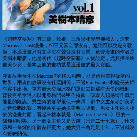
《超時空要塞》有三寶，歌姬、三角戀和變型機械人，這套
Macross 7 Trash漫畫，卻三元素全部沒有。勉強可以說是有歌
姬，不過漫畫只有文字沒有聲音沒有音樂。這套漫畫的作者是
美樹本晴彥，他是初代《超時空要塞》人物設定，尤其擅長繪
畫美少女，基本上他的畫功就是這漫畫的最大賣點。
漫畫故事發生在Macross 7的移民船團，只是借用電視版基的
世界，兩者的故事沒有什麼關係，不過Fire Bomber和艦長夫婦
有客串出場。軍方借天空溜冰格鬥運動去挑選有天份的機師，
背後有祖拿達人以開發格鬥裝甲作掩飾，吸取人類感情作戰鬥
能量的陰謀。男主角的髮型很似一條煇，劇中女主角參加美明
之音歌唱比賽，有幾幕更要她扮美明去唱歌。男女主角兩人相
依的漫畫封面，看起來根本就是《Macross The First》版的一
條煇和明美。另一個女主角又是大嬸（只是二十七歲），比未
莎和一條煇的年齡差距更大，她大男主角足足十年，不過就沒
有暖昧關係。