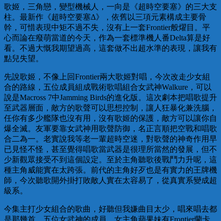
歌姬，三角戀，變型機械人，一向是《超時空要塞》的三大支
柱。最新作《超時空要塞Δ》，依舊以三項元素構成主要骨
幹，可惜表現中矩不過不失，沒有上一套Frontier般燿目。平
心而論在癈萌當道的今天，作為一套標準機人番Delta算是好
看。不過大慨我期望過高，這套做不出超水準的表現，讓我有
點兒失望。
先說歌姬，不像上回Frontier兩大歌姬對唱，今次改走少女組
合的路線，五位成員組成戰術歌唱組合女武神Walkure，可以
說是Macross 7中Jamming Birds的進化版。這次劇本把唱歌提升
至武器層面，敵方的歌聲可以思想控制，讓人狂暴化兼洗腦，
任你有多少艦隊也沒有用，沒有歌姬的保護，敵方可以讓你自
爆全滅。友軍要靠女武神用歌聲防御，名正言順把空戰和唱歌
合二為一。老實說我等老一輩超時空迷，對歌聲的神奇作用早
已見怪不怪，甚至覺得唱歌當武器是很理所當然的發展，但不
少新觀眾接受不到這個設定。至於主角聽歌後戰鬥力升呢，這
種主角威能實在太跨張。前代的主角好歹也是有實力的王牌機
師，今次聽歌開外掛打敗敵人實在太容易了，從真實系變成超
級系。
今集主打少女組合的歌曲，好聽但我嫌曲目太少，唱來唱去都
是那幾首。五位女武神的成員，女主角蘋果妹有Frontier蘭卡