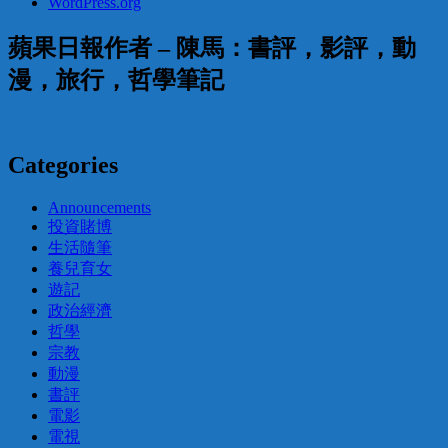
WordPress.org
蘋果日報作者 – 陳馬：書評，影評，動
漫，旅行，哲學筆記
Categories
Announcements
投資賭博
生活隨筆
養兒育女
遊記
政治經濟
哲學
宗教
動漫
書評
電影
電視