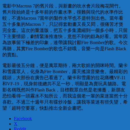
電影中Macross 7的舊片段，與新畫的吹水會片段梅花間竹。
舊片段始終是十多年前的作畫水準，很難與現代的水準作比
較，不過Macross 7當年的製作水平也不是特別出色。當年看
五十多集的Macross 7，只記得套動畫又長又悶，很痛苦才煲
完全套。這次的重溫版，把五十多集濃縮到一個多小時，只留
下主要情節，劇情緊湊推進快，意想不到的頗為好看。當年因
為故事留下極差的印象，連帶讓我討厭Fire Bomber的歌。今次
再聽，其實Fire Bomber的歌也不錯哦，音樂一向是Flash Black
的賣點。
電影最後五分鐘，便是萬眾期待，兩大歌姬的開咪時間。蘭卡
和雪露眾人，化身為Fire Bomber，露天搖滾音樂會。最精彩的
鏡頭，大部份在廣告已看過了。蘭卡和雪露的拉花痛機VF-11
和VF-19，現身前後總共不足一秒，明顯是為賣玩具舖路。電
影名稱既然叫作Flash Back，目標觀眾自然是老擁躉，新朋友
恐怕看得一頭霧水不知所云，而我這個老一輩的菜迷當然十分
喜歡。不過三十週年只有碟炒冷飯，讓我等菜迷有些失望，希
望「超時空要塞」快點推出全新企畫吧。
Facebook
X
Reddit