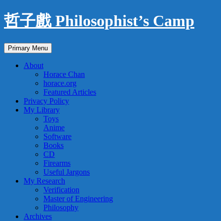
Skip
哲子戲 Philosophist’s Camp
to
content
Search
Primary Menu
About
Horace Chan
horace.org
Featured Articles
Privacy Policy
My Library
Toys
Anime
Software
Books
CD
Firearms
Useful Jargons
My Research
Verification
Master of Engineering
Philosophy
Archives