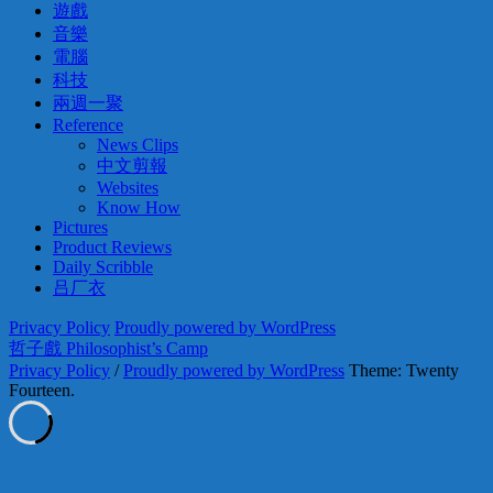
遊戲
音樂
電腦
科技
兩週一聚
Reference
News Clips
中文剪報
Websites
Know How
Pictures
Product Reviews
Daily Scribble
吕厂衣
Privacy Policy
Proudly powered by WordPress
哲子戲 Philosophist’s Camp
Privacy Policy
/
Proudly powered by WordPress
Theme: Twenty
Fourteen.