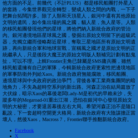
他方面的不足。前幾代（不計PLUS）都是移民船團打外星人
的套路，今集世界觀完全轉型，變成人類之間的內戰，一下子
把舞台拓闊許多。除了人類和天頂星人，銀河中還有其他原始
文明的遺民，如今集出場的風之國，貓人星，魚人星等。人類
的移民船團發現他們的星球，將他們納入新統合政府的管治
內。銀河邊境地區星球風之國，發掘出原始文明留下的超級武
器，先獨立繼而侵略鄰近星球，奪取三星地區所有原始文明遺
跡，再向新統合軍和地球宣戰，宣稱風之國才是原始文明的正
統繼承人，只是後段大魔王的原始文明版人類補完計劃有點鬼
扯，可以不理。上輯Frontier主角已隸屬是SMS庸兵團，雖然
移民船還擁有自已的軍隊，今輯新統合政府更索性把邊境地區
的軍事防衛外判給Xaos。新統合政府無能腐敗，移民船團、
邊境星球與中央政府的政治爭鬥，背後各軍工業商集團間的暗
地角力，不失為超時空系列的新出路。河森正治在結局篇放了
大伏線，暗示Xaos的幕後老闆Lady-M是初代的早賴未沙，失
蹤多年的Megaroad-01重出江湖，恐怕在銀河中心發現原始文
明的大秘密，才要退居幕後左右大局。希望河森正治不是隨口
亂說，下一套超時空開更大格局，新統合政府有大陰謀擔正當
壞人，然後Xaos，Macross 7，Frontier聯手推翻新統合政府。
Facebook
X