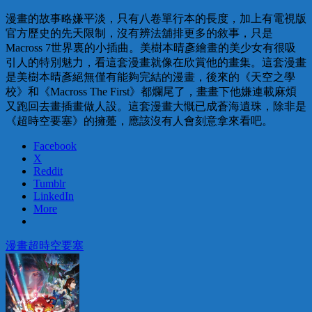
漫畫的故事略嫌平淡，只有八卷單行本的長度，加上有電視版
官方歷史的先天限制，沒有辨法舖排更多的敘事，只是
Macross 7世界裏的小插曲。美樹本晴彥繪畫的美少女有很吸
引人的特別魅力，看這套漫畫就像在欣賞他的畫集。這套漫畫
是美樹本晴彥絕無僅有能夠完結的漫畫，後來的《天空之學
校》和《Macross The First》都爛尾了，畫畫下他嫌連載麻煩
又跑回去畫插畫做人設。這套漫畫大慨已成蒼海遺珠，除非是
《超時空要塞》的擁躉，應該沒有人會刻意拿來看吧。
Facebook
X
Reddit
Tumblr
LinkedIn
More
漫畫
超時空要塞