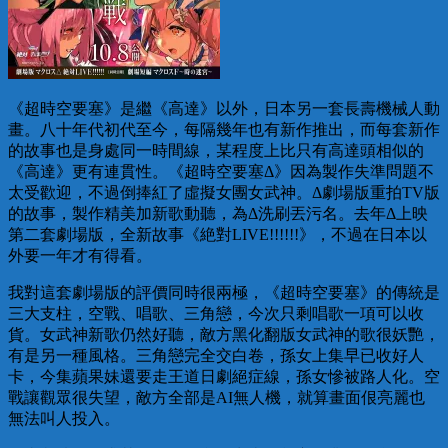
《超時空要塞》是繼《高達》以外，日本另一套長壽機械人動
畫。八十年代初代至今，每隔幾年也有新作推出，而每套新作
的故事也是身處同一時間線，某程度上比只有高達頭相似的
《高達》更有連貫性。《超時空要塞Δ》因為製作失準問題不
太受歡迎，不過倒捧紅了虛擬女團女武神。Δ劇場版重拍TV版
的故事，製作精美加新歌動聽，為Δ洗刷丟污名。去年Δ上映
第二套劇場版，全新故事《絶對LIVE!!!!!!》，不過在日本以
外要一年才有得看。
我對這套劇場版的評價同時很兩極，《超時空要塞》的傳統是
三大支柱，空戰、唱歌、三角戀，今次只剩唱歌一項可以收
貨。女武神新歌仍然好聽，敵方黑化翻版女武神的歌很妖艷，
有是另一種風格。三角戀完全交白卷，孫女上集早已收好人
卡，今集蘋果妹還要走王道日劇絕症線，孫女慘被路人化。空
戰讓觀眾很失望，敵方全部是AI無人機，就算畫面佷亮麗也
無法叫人投入。