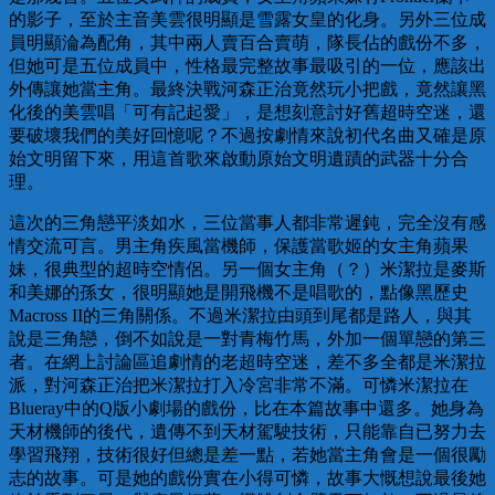
的影子，至於主音美雲很明顯是雪露女皇的化身。另外三位成
員明顯淪為配角，其中兩人賣百合賣萌，隊長佔的戲份不多，
但她可是五位成員中，性格最完整故事最吸引的一位，應該出
外傳讓她當主角。最終決戰河森正治竟然玩小把戲，竟然讓黑
化後的美雲唱「可有記起愛」，是想刻意討好舊超時空迷，還
要破壞我們的美好回憶呢？不過按劇情來說初代名曲又確是原
始文明留下來，用這首歌來啟動原始文明遺蹟的武器十分合
理。
這次的三角戀平淡如水，三位當事人都非常遲鈍，完全沒有感
情交流可言。男主角疾風當機師，保護當歌姬的女主角蘋果
妹，很典型的超時空情侶。另一個女主角（？）米潔拉是麥斯
和美娜的孫女，很明顯她是開飛機不是唱歌的，點像黑歷史
Macross II的三角關係。不過米潔拉由頭到尾都是路人，與其
說是三角戀，倒不如說是一對青梅竹馬，外加一個單戀的第三
者。在網上討論區追劇情的老超時空迷，差不多全都是米潔拉
派，對河森正治把米潔拉打入冷宮非常不滿。可憐米潔拉在
Blueray中的Q版小劇場的戲份，比在本篇故事中還多。她身為
天材機師的後代，遺傳不到天材駕駛技術，只能靠自已努力去
學習飛翔，技術很好但總是差一點，若她當主角會是一個很勵
志的故事。可是她的戲份實在小得可憐，故事大慨想說最後她