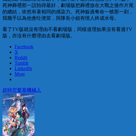
死神葬禮那一話拍得最好，劇場版把葬禮放在大戰之後作片尾
的總結，依然有著相同的感染力。死神躲過奪命一槍那一刻，
我幾乎以為他會吐便當，與隊長小姐有情人終成水母。
看了TV版就沒有理由不看劇場版，同樣道理如果沒有看過TV
版，亦沒有什麼理由去看劇場版。
Facebook
X
Reddit
Tumblr
LinkedIn
More
超時空要塞
機械人