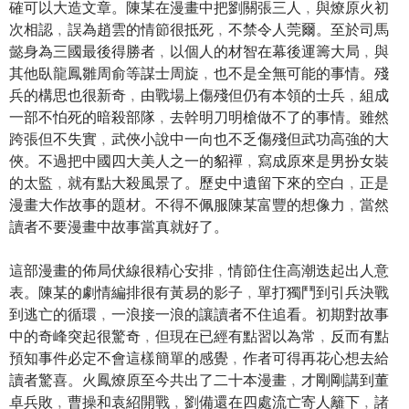
確可以大造文章。陳某在漫畫中把劉關張三人﹐與燎原火初
次相認﹐誤為趙雲的情節很抵死﹐不禁令人莞爾。至於司馬
懿身為三國最後得勝者﹐以個人的材智在幕後運籌大局﹐與
其他臥龍鳳雛周俞等謀士周旋﹐也不是全無可能的事情。殘
兵的構思也很新奇﹐由戰場上傷殘但仍有本領的士兵﹐組成
一部不怕死的暗殺部隊﹐去幹明刀明槍做不了的事情。雖然
跨張但不失實﹐武俠小說中一向也不乏傷殘但武功高強的大
俠。不過把中國四大美人之一的貂襌﹐寫成原來是男扮女裝
的太監﹐就有點大殺風景了。歷史中遺留下來的空白﹐正是
漫畫大作故事的題材。不得不佩服陳某富豐的想像力﹐當然
讀者不要漫畫中故事當真就好了。
這部漫畫的佈局伏線很精心安排﹐情節住住高潮迭起出人意
表。陳某的劇情編排很有黃易的影子﹐單打獨鬥到引兵決戰
到逃亡的循環﹐一浪接一浪的讓讀者不住追看。初期對故事
中的奇峰突起很驚奇﹐但現在已經有點習以為常﹐反而有點
預知事件必定不會這樣簡單的感覺﹐作者可得再花心想去給
讀者驚喜。火鳳燎原至今共出了二十本漫畫﹐才剛剛講到董
卓兵敗﹐曹操和袁紹開戰﹐劉備還在四處流亡寄人籬下﹐諸