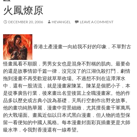
火鳳燎原
DECEMBER 20, 2006
HEVANGEL
LEAVE A COMMENT
香港土產漫畫一向給我不好的印象﹐不單對古
怪畫風看不順眼﹐男男女女也是混身不對稱的肌肉。最要命
的還是故事情節千篇一律﹐沒完沒了的江湖仇殺打鬥﹐劇情
拖到漫畫不再受歡迎就草草收場。不過想不到在這潭渾水
中﹐還有一股清流﹐就是漫畫家陳某。陳某是個肥小子﹐本
是從事廣告行業﹐後來畫出名堂後當上全職漫畫家。他的作
品多以歷史或古典小說為基礎﹐天馬行空創作出野史故事。
他的畫功純熟華麗﹐漫畫中背景細緻﹐尤其擅長畫千軍萬馬
的大戰場面。畫風近似以日本式黑白漫畫﹐但人物的造型保
留一看便知的中國人風格。每本漫畫封面彩頁插畫更是大師
級水準﹐令我對香漫還有一線希望。