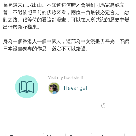
葛亮還未正式出山。不知道這何時才會講到司馬家篡魏立
晉﹐不過依照目前的伏線來看﹐兩位主角最後必定會走上敵
對之路。很等侍的看這部漫畫﹐可以在人所共識的歷史中變
出什麼新花樣來。
身為一個香港人一個中國人﹐這部為中文漫畫界爭光﹐不讓
日本漫畫獨專的作品﹐必定不可以錯過。