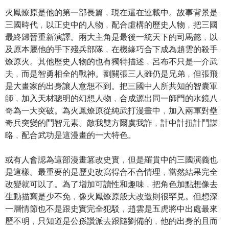
火鳳燎原是他的第一部長篇﹐現在還在連載中。故事背景是
三國時代﹐以正史中的人物﹐配合虛構的歷史人物﹐把三國
最終歸晉重新演譯。兩大主角是最後一統天下的司馬懿﹐以
及原本屬他的手下殘兵部隊﹐在機緣巧合下成為趙雲的殺手
燎原火。其他歷史人物的也有獨特描述﹐呂布不只是一介武
夫﹐而是智勇相全的戰神。劉關張三人雖仍是兄弟﹐但張飛
是大畫家的出身讓人意想不到。把三國中人所共知的智囊軍
師﹐加入天材聰明的幻想人物﹐合成源出同一師門的水鏡八
奇為一大突破。為火鳳燎原從純武打漫畫中﹐加入兩軍對壘
奇兵突變的鬥智元素。敵我雙方爾虞我詐﹐計中計扭計鬥謀
略﹐配合武功是這漫畫的一大特色。
或有人會認為這部漫畫篡改史實﹐但是羅貫中的三國演義也
是這樣。最重要的是歷史改寫得合不合情理﹐當然結果完全
改變就可以了。為了增加可讀性和趣味﹐把角色加點想像去
生動描寫是少不免﹐像火鳳燎原般大改造則很罕見。但想深
一層情節也不是跟史實完全犯駁﹐趙雲是五虎將中出處最來
歷不明﹐只知道是公孫讚派去跟隨劉備的﹐他的出身的且而