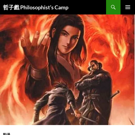
Skip
Search
哲子戲 Philosophist’s Camp
to
PRIMAR
content
MENU
動漫