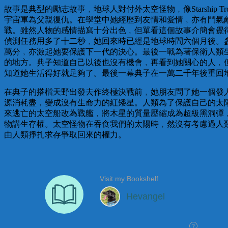
故事是典型的勵志故事﹐地球人對付外太空怪物﹐像Starshi
宇宙軍為父親復仇。在學堂中她經歷到友情和愛情﹐亦有鬥氣敵人
戰。雖然人物的感情描寫十分出色﹐但單看這個故事介簡會覺
偵測任務用多了十二秒﹐她回來時已經是地球時間六個月後。
萬分﹐亦激起她要保護下一代的決心。最後一戰為著保衛人類
的地方。典子知道自己以後也沒有機會﹐再看到她關心的人﹐
知道她生活得好就足夠了。最後一幕典子在一萬二千年後重回
在典子的搭檔天野出發去作終極決戰前﹐她朋友問了她一個發人深
源消耗盡﹐變成沒有生命力的紅矮星。人類為了保護自己的太
來逃亡的太空船改為戰艦﹐將木星的質量壓縮成為超級黑洞彈
物講生存權。太空怪物在吞食我們的太陽時﹐然沒有考慮過人
由人類掙扎求存爭取回來的權力。