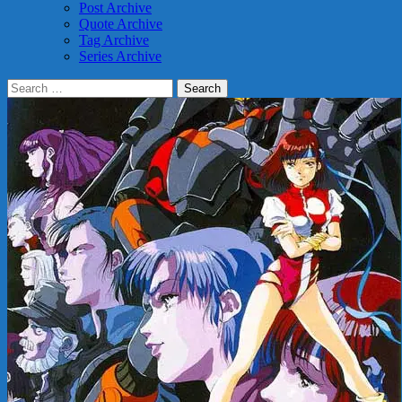
Post Archive
Quote Archive
Tag Archive
Series Archive
Search
for: