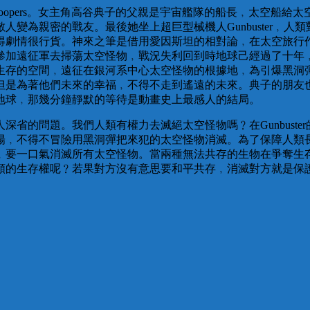
p Troopers。女主角高谷典子的父親是宇宙艦隊的船長﹐太空
變為親密的戰友。最後她坐上超巨型械機人Gunbuster﹐
得劇情很行貨。神來之筆是借用愛因斯坦的相對論﹐在太空旅行
參加遠征軍去掃蕩太空怪物﹐戰況失利回到時地球己經過了十年
生存的空間﹐遠征在銀河系中心太空怪物的根據地﹐為引爆黑洞
但是為著他們未來的幸福﹐不得不走到遙遠的未來。典子的朋友
地球﹐那幾分鐘靜默的等待是動畫史上最感人的結局。
省的問題。我們人類有權力去滅絕太空怪物嗎﹖在Gunbust
陽﹐不得不冒險用黑洞彈把來犯的太空怪物消滅。為了保障人類
﹐要一口氣消滅所有太空怪物。當兩種無法共存的生物在爭奪生
類的生存權呢﹖若果對方沒有意思要和平共存﹐消滅對方就是保