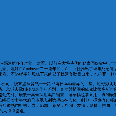
﹐很後悔時隔這麼多年才第一次看。以前在大學時代的動畫同好會中
剛好在Gunbuster二十週年間﹐Gainax社推出了續集
決心播來看。不過從幾年燒錄下來的碟子找這套動畫出來﹐也得費
小公司﹐後來憑福音戰士一躍成為日本動畫界的巨星。庵野秀明動畫
格。若減去電腦後期製作的差別﹐畫功與構圖的依然比很多新作
開創先河。最後一集全採用黑白繪畫﹐連草稿也拿來用﹐直到最
已經把七十年代的日本勵志劇玩得出神入化。劇中一樣也有典經
所有典型熱門動畫元素﹐勵志﹐惹笑﹐打鬧﹐友情﹐愛情﹐熱血﹐
為人津津樂道。