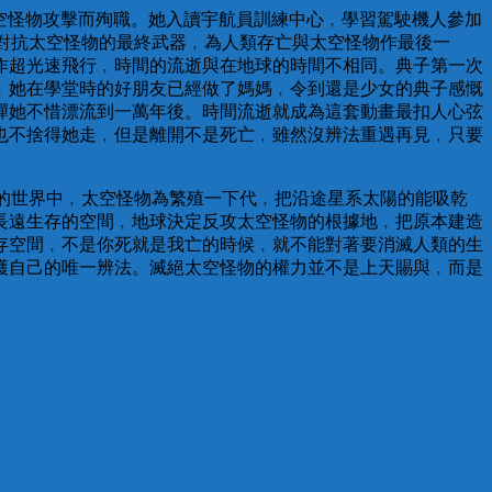
船給太空怪物攻擊而殉職。她入讀宇航員訓練中心﹐學習駕駛機人參加
人類對抗太空怪物的最終武器﹐為人類存亡與太空怪物作最後一
作超光速飛行﹐時間的流逝與在地球的時間不相同。典子第一次
﹐她在學堂時的好朋友已經做了媽媽﹐令到還是少女的典子感慨
彈她不惜漂流到一萬年後。時間流逝就成為這套動畫最扣人心弦
也不捨得她走﹐但是離開不是死亡﹐雖然沒辨法重遇再見﹐只要
er的世界中﹐太空怪物為繁殖一下代﹐把沿途星系太陽的能吸乾
長遠生存的空間﹐地球決定反攻太空怪物的根據地﹐把原本建造
存空間﹐不是你死就是我亡的時候﹐就不能對著要消滅人類的生
護自己的唯一辨法。滅絕太空怪物的權力並不是上天賜與﹐而是