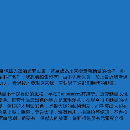
﹐常常也聽人談論這套動畫﹐甚至成為用來衡量新動畫的標準。那
紀念這品不朽名作﹐我想看續集沒有理由不先看原著。加上最近我看過
一點功夫。看過後才發現原來我一直錯過了這部劃時代的動畫。
不一定要動的風格﹐早在Gunbuster已有跡尋。這套動畫以現
優勝。這套作品最出色的地方是無限創意﹐在現今很多動畫的標
後一個鏡頭才用回彩色﹐是很大膽的藝術創意﹐能夠突出人類在
的掌上壓﹐跳繩﹐黃昏太陽﹐海灘跑步﹐拖車軩等鏡頭﹐不過換
宿命悲劇﹐還要有一個感人的故事﹐最難得是所有元素配合得