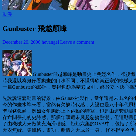
動漫
Gunbuster 飛越顛峰
December 20, 2006
hevangel
Leave a comment
Gunbuster飛越顛峰是動畫史上典經名作
時我還以為鬼仔看動畫的口味不同﹐不懂得欣賞正宗的機械人動畫。
一篇Gunbuster的影評﹐覺得也頗為精彩吸引﹐終於立下
先說說這套動畫的背景﹐由Gainax社製作﹐當年還是未出名的
今的作畫水準來看﹐當然有欠缺時代感﹐人設也是八十年代風
準服務鏡頭﹐例如女角胸部上下跳動的特寫﹐也是由這套動畫
存亡間爭扎的史詩感。那個年頭還未興起惡搞熱潮﹐但這動畫
了由機械人來做就充滿滑稽感。短短六集的OVA中﹐包括了
天衣無縫。集風格﹐畫功﹐劇情之大成於一身﹐ 怪不得至今仍