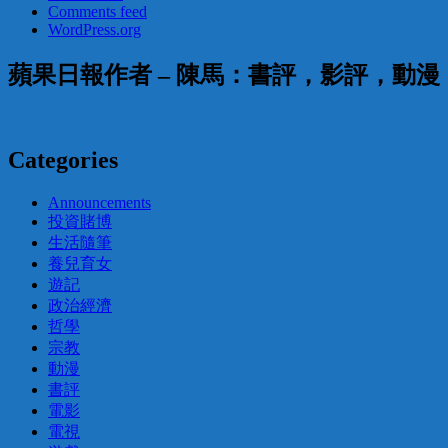
Comments feed
WordPress.org
蘋果日報作者 – 陳馬：書評，影評，動
Categories
Announcements
投資賭博
生活隨筆
養兒育女
遊記
政治經濟
哲學
宗教
動漫
書評
電影
電視