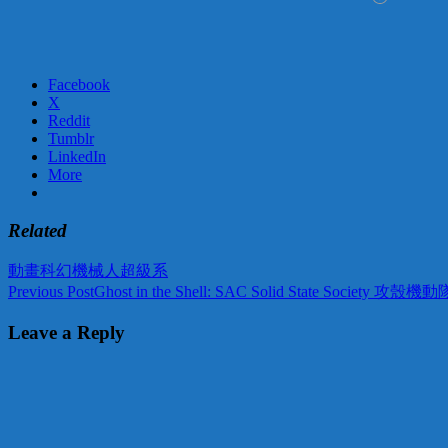
Facebook
X
Reddit
Tumblr
LinkedIn
More
Related
動畫
科幻
機械人
超級系
Post
Previous Post
Ghost in the Shell: SAC Solid State Society 攻殼機
navigation
Leave a Reply