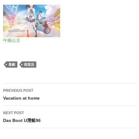
午睡公主
喜劇
荷里活
Post
PREVIOUS POST
navigation
Vacation at home
NEXT POST
Das Boot U潛艇96