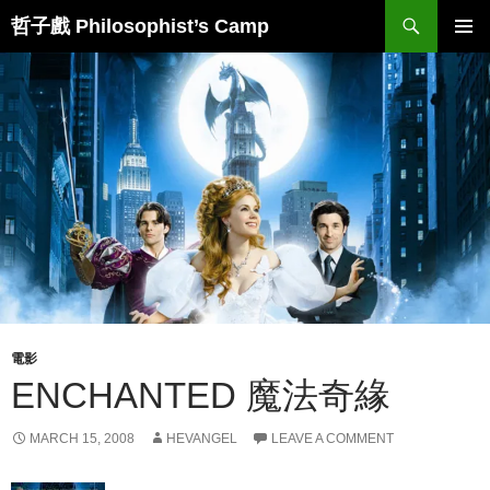
Skip
Search
哲子戲 Philosophist’s Camp
to
PRIMAR
content
MENU
電影
ENCHANTED 魔法奇緣
MARCH 15, 2008
HEVANGEL
LEAVE A COMMENT