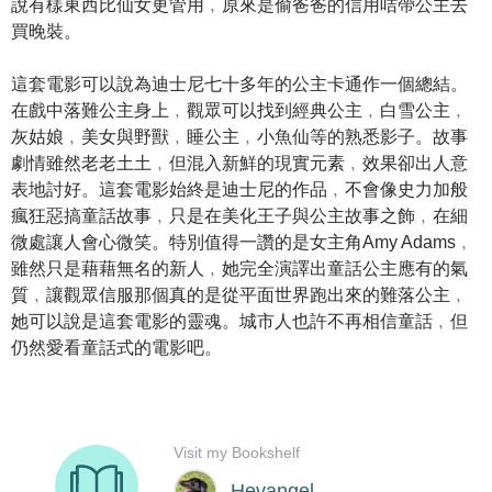
說有樣東西比仙女更管用﹐原來是偷爸爸的信用咭帶公主去
買晚裝。
這套電影可以說為迪士尼七十多年的公主卡通作一個總結。
在戲中落難公主身上﹐觀眾可以找到經典公主﹐白雪公主﹐
灰姑娘﹐美女與野獸﹐睡公主﹐小魚仙等的熟悉影子。故事
劇情雖然老老土土﹐但混入新鮮的現實元素﹐效果卻出人意
表地討好。這套電影始終是迪士尼的作品﹐不會像史力加般
瘋狂惡搞童話故事﹐只是在美化王子與公主故事之飾﹐在細
微處讓人會心微笑。特別值得一讚的是女主角Amy Adams﹐
雖然只是藉藉無名的新人﹐她完全演譯出童話公主應有的氣
質﹐讓觀眾信服那個真的是從平面世界跑出來的難落公主﹐
她可以說是這套電影的靈魂。城市人也許不再相信童話﹐但
仍然愛看童話式的電影吧。