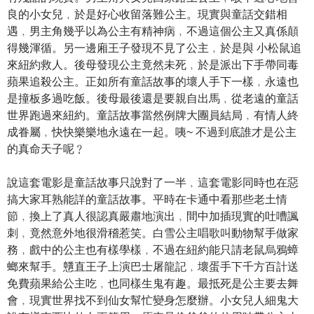
良的小女兒﹐於是好心收留落難公主。現實與童話交錯相
遇﹐男主角幾乎以為公主有精神病﹐不過這個公主又真係顛
得幾渾循。另一邊廂王子發現不見了公主﹐於是與 小松鼠追
來紐約救人。後母發現公主竟然未死﹐於是派出下手帶同毒
蘋果追殺公主。正如所有童話故事的壞人手下一樣﹐永遠也
是撞板多過吃飯。後母最後還是要親自出馬﹐從老遠的童話
世界跑過來紐約。童話故事當然例牌大團員結局﹐有情人終
成眷屬﹐快快樂樂地永遠在一起。咦~ 不過到底誰才是公主
的真命天子呢﹖
說這套電影是童話故事只說對了一半﹐這套電影同時也在惡
搞大家耳熟能詳的童話故事。平時在卡通中看那些老土情
節﹐換上了真人很認真嚴肅地演出﹐間中加插現實的吐嘈諷
刺﹐竟然意外地很滑稽惹笑。白雪公主唱歌叫動物幫手做家
務﹐戲中的公主也有樣學樣﹐不過在紐約能只請老鼠烏鴉蟑
螂來幫手。戇直王子上演巴士屠龍記﹐壞蛋手下千方百計送
免費蘋果給公主吃﹐也同樣生鬼有趣。最抵死是公主要去舞
會﹐現實世界找不到仙女幫忙變身怎麼辦。小女兒人細鬼大