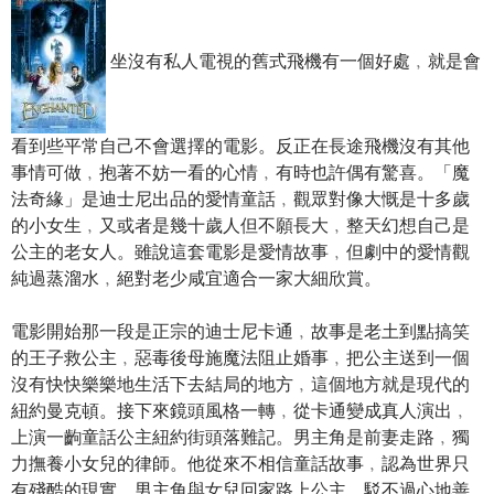
坐沒有私人電視的舊式飛機有一個好處﹐就是會
看到些平常自己不會選擇的電影。反正在長途飛機沒有其他
事情可做﹐抱著不妨一看的心情﹐有時也許偶有驚喜。「魔
法奇緣」是迪士尼出品的愛情童話﹐觀眾對像大慨是十多歲
的小女生﹐又或者是幾十歲人但不願長大﹐整天幻想自己是
公主的老女人。雖說這套電影是愛情故事﹐但劇中的愛情觀
純過蒸溜水﹐絕對老少咸宜適合一家大細欣賞。
電影開始那一段是正宗的迪士尼卡通﹐故事是老土到點搞笑
的王子救公主﹐惡毒後母施魔法阻止婚事﹐把公主送到一個
沒有快快樂樂地生活下去結局的地方﹐這個地方就是現代的
紐約曼克頓。接下來鏡頭風格一轉﹐從卡通變成真人演出﹐
上演一齣童話公主紐約街頭落難記。男主角是前妻走路﹐獨
力撫養小女兒的律師。他從來不相信童話故事﹐認為世界只
有殘酷的現實。男主角與女兒回家路上公主﹐駁不過心地善