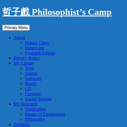
Skip
哲子戲 Philosophist’s Camp
to
content
Search
Primary Menu
About
Horace Chan
horace.org
Featured Articles
Privacy Policy
My Library
Toys
Anime
Software
Books
CD
Firearms
Useful Jargons
My Research
Verification
Master of Engineering
Philosophy
Archives