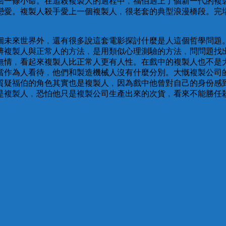
回一條小命。在追殺複製人的過程中﹐福伯遇上了個新一代的複
戀愛。複製人殺手愛上一個複製人﹐很老套的典型浪漫橋段。完
個未來世界外﹐還有很多說這套電影探討什麼是人這個哲學問題
辨複製人與正常人的方法﹐是用類似心理測驗的方法﹐問問題找
無情﹐看起來複製人比正常人更有人性。在戲中的複製人也不是
當作為人看待﹐他們和製造機械人沒有什麼分別。大慨複製公司
質疑福伯的角色其實也是複製人﹐因為戲中他曾對自己的身份感
是複製人﹐恐怕他只是複製公司生產出來的次貨﹐看來不能勝任