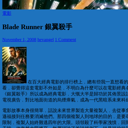
電影
Blade Runner 銀翼殺手
November 1, 2008
hevangel
1 Comment
在百大經典電影的排行榜上﹐總有些我一直想看的
看﹐卻覺得這套電影不外如是﹐不明白為什麼可以在電影經典
《銀翼殺手》所以成為經典電影﹐大慨大半是歸功於其佈景設
電視廣告﹐對比地面街道的烏煙瘴氣﹐成為一代黑暗系未來科
電影故事本身很簡單﹐話說未來世界製造大量複製人﹐去從事
遜福接到任務要消滅他們。那四個複製人到地球的目的﹐是要
限制﹐複製人始終難逃四年的大限。頭領殺了科學家洩憤﹐回