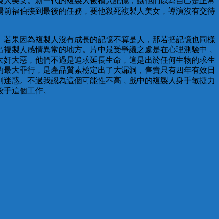
製人美女。新一代的複製人被植入記憶﹐讓他們以為自己是正常
場前福伯接到最後的任務﹐要他殺死複製人美女﹐導演沒有交待
。若果因為複製人沒有成長的記憶不算是人﹐那若把記憶也同樣
出複製人感情異常的地方。片中最受爭議之處是在心理測驗中﹐
大奸大惡﹐他們不過是追求延長生命﹐這是出於任何生物的求生
的最大罪行﹐是產品質素檢定出了大漏洞﹐售賣只有四年有效日
到迷惑。不過我認為這個可能性不高﹐戲中的複製人身手敏捷力
殺手這個工作。