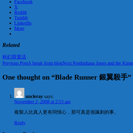
Facebook
X
Reddit
Tumblr
LinkedIn
More
Related
科幻
荷里活
Post
Previous Post
A break from blog
Next Post
Indiana Jones and the
navigation
One thought on “Blade Runner 銀翼殺手”
uncleray
says:
November 2, 2008 at 2:53 am
複製人比真人更有同情心，那可真是很諷刺的事。
Reply