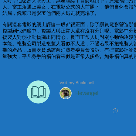
天時﹐他忽然大限將至﹐無厘頭諗了首詩就倒下﹐於是福伯拾
人。當主角遇上美女﹐在電影公式的大前題下﹐他們自然會談
結局﹐鏡頭只是影著他們兩人逃走就完場了。
有關這套電影的網上評論一般都很正面﹐除了讚賞電影營造那
複製到他們腦中﹐複製人與正常人還有沒有分別呢。電影中分
複製人對弱小動物顯出同情心﹐反而正常人則對弱小動物冷漠
本能。複製公司製造複製人看似不人道﹐不過若果不把複製人
期的產品﹐販賣次貨應該向消費者委員會投訴。有些電影評論
量強大﹐平凡身手的福伯看來似是正常人多些。如果福伯真的