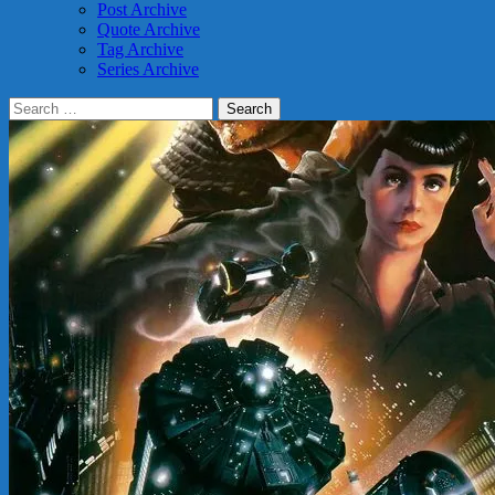
Post Archive
Quote Archive
Tag Archive
Series Archive
Search
for: