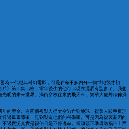
譽為一代經典科幻電影﹐可是在差不多四分一個世紀後才初
奇兵》第四集比較﹐當年後生的他可比現在瀟洒有型多了。我想
種光明的未來世界。滿街穿梭往來的飛天車﹐繁華大廈外牆佈滿
四年的壽命。有四個複製人從太空逃亡到地球﹐複製人殺手夏理
於通過重重障礙﹐見到製造他們的科學家。可是因為複製基因的
﹐不過實況其實是福伯只是不停逃命。當頭領正準備送福伯上西