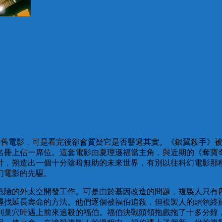
舊電影﹐可是看完後卻會質疑它是否譽過其實。《銀翼殺手》被
名冊上佔一席位。這套電影由夏理遜福當主角﹐與近期的《奪寶
計﹐朔造出一個十分陰暗無助的未來世界﹐有別以往科幻電影那
幻電影的先驅。
危險的外太空開發工作。可是由於基因改造的問題﹐複製人只有
尋找延長壽命的方法。他們逐個被福伯追殺﹐但複製人的頭領終
到巢穴時遇上前來追殺的福伯。福伯決戰頭領拖戲拖了十多分鐘