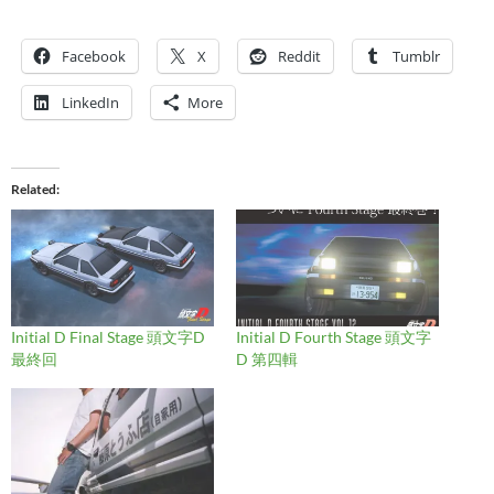
Facebook
X
Reddit
Tumblr
LinkedIn
More
Related
Initial D Final Stage 頭文字D
Initial D Fourth Stage 頭文字
最終回
D 第四輯