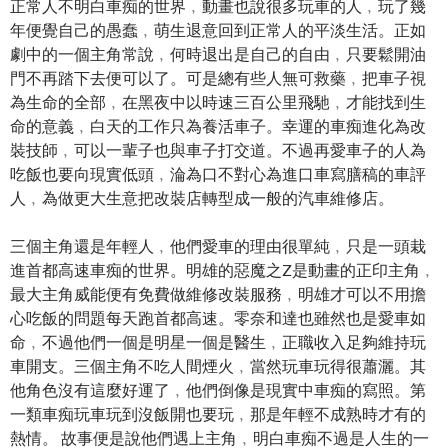
正常人不明白車痴的世界﹐動畫也說很多玩車的人﹐玩了幾
年便覺自己的愚蠢﹐萌生退意回到正常人的平淡生活。正如
劇中的一個主角常說﹐何時退出是自己的自由﹐只要鬆開油
門不再踏下去便可以了。可是總有些人無可救藥﹐把車子視
為生命的全部﹐在黑夜中以時速三百公里飛馳﹐才能找到生
命的意義﹐白天的工作只為養活車子。幸運的車痴進化為改
裝技師﹐可以一輩子也與車子打交道。不過再愛車子的人為
吃飯也要向現實低頭﹐淪為口不對心為進口車寫膳稿的車評
人﹐為做更大生意把改裝店轉型成一般的汽車維修店。
三個主角還是年輕人﹐他們愛車的理由很單純﹐只是一頭栽
進首都高速車痴的世界。明雄的惡魔之Z是動畫的正印主角﹐
最大主角威能便有免費做維修改裝服務﹐明雄才可以不用擔
心吃飯的問題每天跑首都高速。零奈和達也雖然也是愛車如
命﹐不過他們一個是明星一個是醫生﹐正職收入足夠維持玩
車開支。三個主角不吃人間煙火﹐當然玩車玩得很蕭灑。其
他角色沒有這麼好運了﹐他們倒像是現實中車痴的寫照。第
一類車痴玩車玩到沒飯開也要玩﹐那是年輕不成熟時才有的
熱情。 故事便是說他們遇上主角﹐明白車痴不過是人生的一