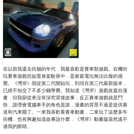
在以前我還去街舖的年代﹐我最喜歡是賽車類遊戲。在機街
玩賽車遊戲彷如置身駕駛座中﹐是家庭電玩無法比擬的感
覺。《灣岸》我從第二代開始玩﹐到現在第三代最新版本﹐
已經不知交了不多少錢學費。我知道《灣岸》遊戲改篇自漫
畫﹐但我卻從來沒有深究背後故事﹐反正賽車遊戲就是鬥
快﹐誰理會電腦車手的角色是誰﹐漫畫的背景不過是提供賽
道和汽車罷了。一來我喜歡看賽車動畫﹐二來玩了這麼多年
街機﹐也有興趣知道故事說什麼﹐《灣岸》動畫版當然逃不
過我的眼睛。