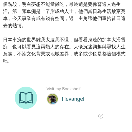
個階段﹐明白夢想不能當飯吃﹐最終還是要像普通人過生
活。第二類車痴是上了岸成功人士﹐他們當日為生活放棄賽
車﹐今天事業有成有錢有空閒﹐遇上主角讓他們重拾昔日遠
去的熱情。
日本車痴的世界離我太遠我不懂﹐但看看身邊的加拿大滑雪
痴﹐也可以看見這兩類人的存在。大慨沉迷興趣與尋找人生
意義﹐不論文化背景或地域差異﹐或多或少也是都這個模式
吧。