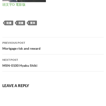
頭文字D 電影版
動畫
漫畫
賽車
Post
PREVIOUS POST
navigation
Mortgage risk and reward
NEXT POST
MSN-0100 Hyaku Shiki
LEAVE A REPLY