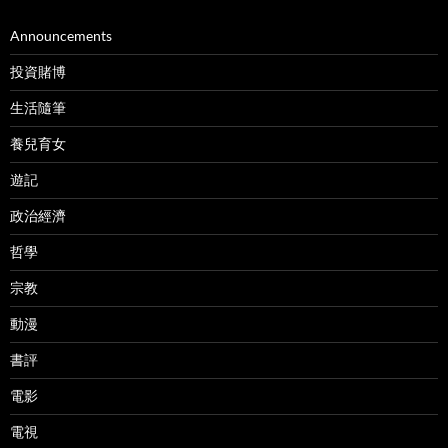
Announcements
投資賭博
生活隨筆
養兒育女
遊記
政治經濟
哲學
宗教
動漫
書評
電影
電視