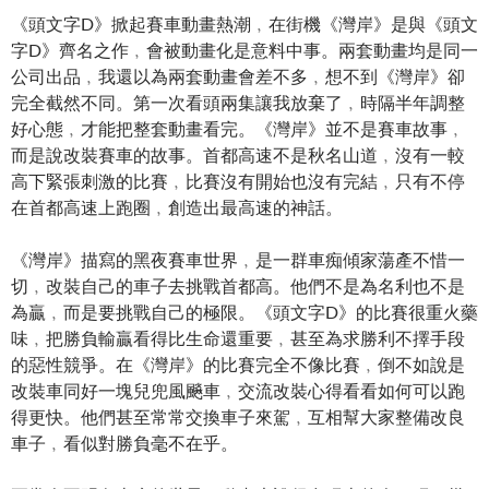
《頭文字D》掀起賽車動畫熱潮﹐在街機《灣岸》是與《頭文
字D》齊名之作﹐會被動畫化是意料中事。兩套動畫均是同一
公司出品﹐我還以為兩套動畫會差不多﹐想不到《灣岸》卻
完全截然不同。第一次看頭兩集讓我放棄了﹐時隔半年調整
好心態﹐才能把整套動畫看完。《灣岸》並不是賽車故事﹐
而是說改裝賽車的故事。首都高速不是秋名山道﹐沒有一較
高下緊張刺激的比賽﹐比賽沒有開始也沒有完結﹐只有不停
在首都高速上跑圈﹐創造出最高速的神話。
《灣岸》描寫的黑夜賽車世界﹐是一群車痴傾家蕩產不惜一
切﹐改裝自己的車子去挑戰首都高。他們不是為名利也不是
為贏﹐而是要挑戰自己的極限。《頭文字D》的比賽很重火藥
味﹐把勝負輸贏看得比生命還重要﹐甚至為求勝利不擇手段
的惡性競爭。在《灣岸》的比賽完全不像比賽﹐倒不如說是
改裝車同好一塊兒兜風飈車﹐交流改裝心得看看如何可以跑
得更快。他們甚至常常交換車子來駕﹐互相幫大家整備改良
車子﹐看似對勝負毫不在乎。