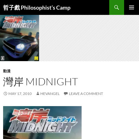
Skip
Search
哲子戲 Philosophist’s Camp
to
PRIMAR
content
MENU
動漫
灣岸 MIDNIGHT
MAY 17, 2010
HEVANGEL
LEAVE A COMMENT